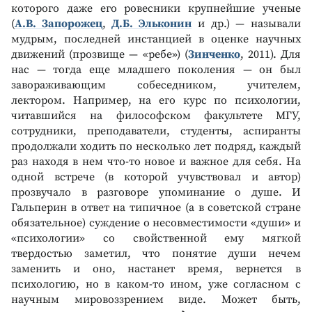
которого даже его ровесники крупнейшие ученые
(
А.В. Запорожец
,
Д.Б. Эльконин
и др.) — называли
мудрым, последней инстанцией в оценке научных
движений (прозвище — «ребе») (
Зинченко
, 2011). Для
нас — тогда еще младшего поколения — он был
завораживающим собеседником, учителем,
лектором. Например, на его курс по психологии,
читавшийся на философском факультете МГУ,
сотрудники, преподаватели, студенты, аспиранты
продолжали ходить по несколько лет подряд, каждый
раз находя в нем что-то новое и важное для себя. На
одной встрече (в которой учувствовал и автор)
прозвучало в разговоре упоминание о душе. И
Гальперин в ответ на типичное (а в советской стране
обязательное) суждение о несовместимости «души» и
«психологии» со свойственной ему мягкой
твердостью заметил, что понятие души нечем
заменить и оно, настанет время, вернется в
психологию, но в каком-то ином, уже согласном с
научным мировоззрением виде. Может быть,