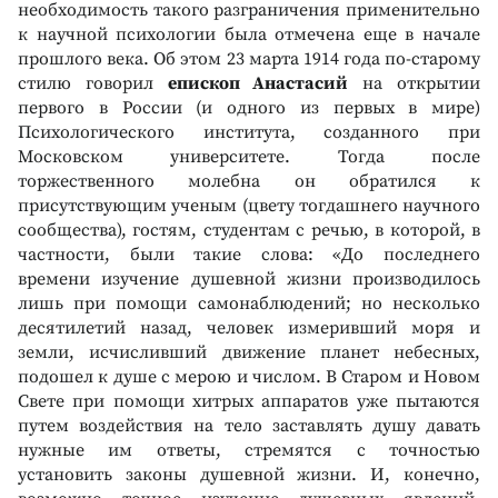
необходимость такого разграничения применительно
к научной психологии была отмечена еще в начале
прошлого века. Об этом 23 марта 1914 года по-старому
стилю говорил
епископ Анастасий
на открытии
первого в России (и одного из первых в мире)
Психологического института, созданного при
Московском университете. Тогда после
торжественного молебна он обратился к
присутствующим ученым (цвету тогдашнего научного
сообщества), гостям, студентам с речью, в которой, в
частности, были такие слова: «До последнего
времени изучение душевной жизни производилось
лишь при помощи самонаблюдений; но несколько
десятилетий назад, человек измеривший моря и
земли, исчисливший движение планет небесных,
подошел к душе с мерою и числом. В Старом и Новом
Свете при помощи хитрых аппаратов уже пытаются
путем воздействия на тело заставлять душу давать
нужные им ответы, стремятся с точностью
установить законы душевной жизни. И, конечно,