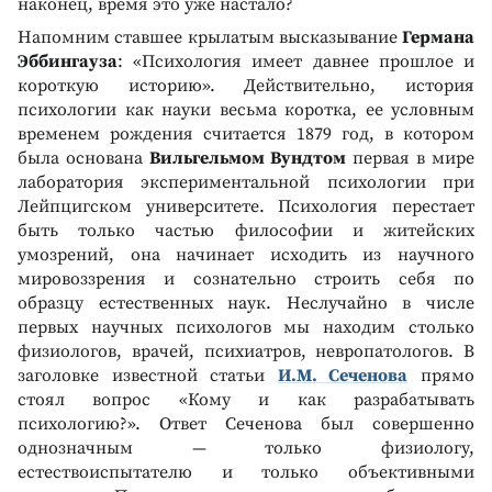
наконец, время это уже настало?
Напомним ставшее крылатым высказывание
Германа
Эббингауза
: «Психология имеет давнее прошлое и
короткую историю». Действительно, история
психологии как науки весьма коротка, ее условным
временем рождения считается 1879 год, в котором
была основана
Вильгельмом Вундтом
первая в мире
лаборатория экспериментальной психологии при
Лейпцигском университете. Психология перестает
быть только частью философии и житейских
умозрений, она начинает исходить из научного
мировоззрения и сознательно строить себя по
образцу естественных наук. Неслучайно в числе
первых научных психологов мы находим столько
физиологов, врачей, психиатров, невропатологов. В
заголовке известной статьи
И.М. Сеченова
прямо
стоял вопрос «Кому и как разрабатывать
психологию?». Ответ Сеченова был совершенно
однозначным — только физиологу,
естествоиспытателю и только объективными