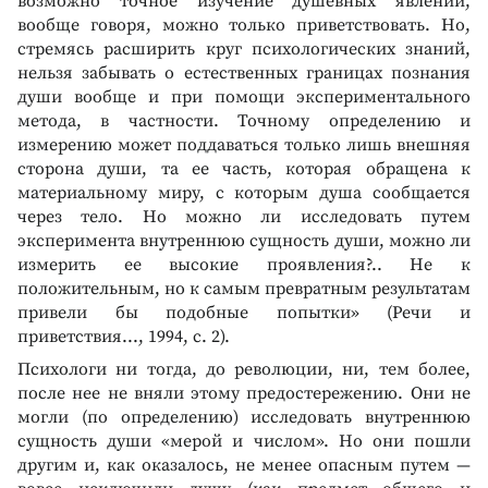
возможно точное изучение душевных явлений,
вообще говоря, можно только приветствовать. Но,
стремясь расширить круг психологических знаний,
нельзя забывать о естественных границах познания
души вообще и при помощи экспериментального
метода, в частности. Точному определению и
измерению может поддаваться только лишь внешняя
сторона души, та ее часть, которая обращена к
материальному миру, с которым душа сообщается
через тело. Но можно ли исследовать путем
эксперимента внутреннюю сущность души, можно ли
измерить ее высокие проявления?.. Не к
положительным, но к самым превратным результатам
привели бы подобные попытки» (Речи и
приветствия..., 1994, с. 2).
Психологи ни тогда, до революции, ни, тем более,
после нее не вняли этому предостережению. Они не
могли (по определению) исследовать внутреннюю
сущность души «мерой и числом». Но они пошли
другим и, как оказалось, не менее опасным путем —