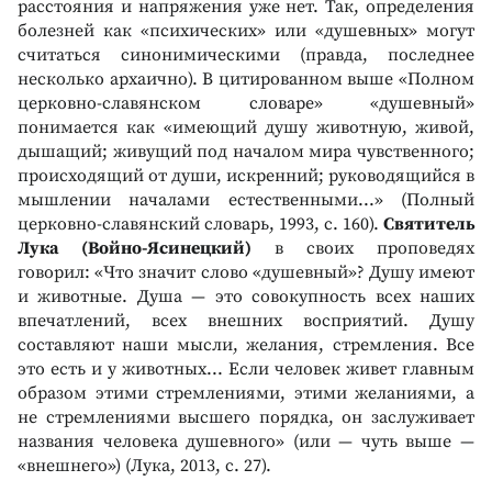
расстояния и напряжения уже нет. Так, определения
болезней как «психических» или «душевных» могут
считаться синонимическими (правда, последнее
несколько архаично). В цитированном выше «Полном
церковно-славянском словаре» «душевный»
понимается как «имеющий душу животную, живой,
дышащий; живущий под началом мира чувственного;
происходящий от души, искренний; руководящийся в
мышлении началами естественными...» (Полный
церковно-славянский словарь, 1993, с. 160).
Святитель
Лука (Войно-Ясинецкий)
в своих проповедях
говорил: «Что значит слово «душевный»? Душу имеют
и животные. Душа — это совокупность всех наших
впечатлений, всех внешних восприятий. Душу
составляют наши мысли, желания, стремления. Все
это есть и у животных... Если человек живет главным
образом этими стремлениями, этими желаниями, а
не стремлениями высшего порядка, он заслуживает
названия человека душевного» (или — чуть выше —
«внешнего») (Лука, 2013, с. 27).