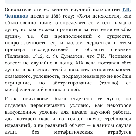
Основатель отечественной научной психологии
Г.И.
Челпанов
писал в 1888 году: «Хотя психология, как
обыкновенно принято определять ее, и есть наука о
душе, но мы можем приняться за изучение ее «без
души», т.е. без предположений о сущности,
непротяженности ее, и можем держаться в этом
примера исследователей в области физики»
(Челпанов, 1912, с. 9). Думается, что Г.И. Челпанов
совсем не случайно в конце XIX века поставил «без
души» в кавычки, чтобы показать относительность
сказанного, условность, подразумевающую не вообще
отрицание, но абстрагирование (только) от
метафизической составляющей.
Итак, психология была отделена от души, но
отделена первоначально условно, как некоторое
вынужденное условие для начала научной работы,
для которой (как и во всякой науке) требовался
идеальный, а не реальный объект — в данном случае
душа без метафизических атрибутов