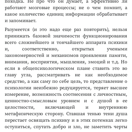
походка. Не про что он думает, а эффективно ли
работают мозговые процессы; не о чем помнит, а
какое количество единиц информации обрабатывает
и запоминает.
Разумеется (и это надо еще раз повторить), нельзя
принижать базовой значимости функционирования
всего сложнейшего и тончайшего аппарата психики
и, соответственно, открытых учеными
закономерностей и механизмов проявления памяти,
внимания, восприятия, мышления, эмоций и т.д. Но
если в общепсихологическом плане ставить это во
главу угла, рассматривать не как необходимое
средство, а как саму по себе цель, то представление о
психологии неизбежно редуцируется, теряет высшее
измерение, возможность соотнесения с личностным,
ценностно-смысловым уровнем и с душой в ее
целостности, включающей и внутреннюю
метафизическую сторону. Ставшая тенью тени душа
перестает освящать психику и в этих потемках легко
оступиться, спутать добро и зло, не заметить черты