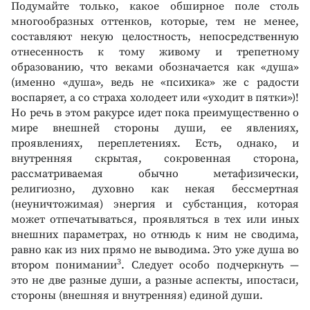
Подумайте только, какое обширное поле столь
многообразных оттенков, которые, тем не менее,
составляют некую целостность, непосредственную
отнесенность к тому живому и трепетному
образованию, что веками обозначается как «душа»
(именно «душа», ведь не «психика» же с радости
воспаряет, а со страха холодеет или «уходит в пятки»)!
Но речь в этом ракурсе идет пока преимущественно о
мире внешней стороны души, ее явлениях,
проявлениях, переплетениях. Есть, однако, и
внутренняя скрытая, сокровенная сторона,
рассматриваемая обычно метафизически,
религиозно, духовно как некая бессмертная
(неуничтожимая) энергия и субстанция, которая
может отпечатываться, проявляться в тех или иных
внешних параметрах, но отнюдь к ним не сводима,
равно как из них прямо не выводима. Это уже душа во
3
втором понимании
. Следует особо подчеркнуть —
это не две разные души, а разные аспекты, ипостаси,
стороны (внешняя и внутренняя) единой души.