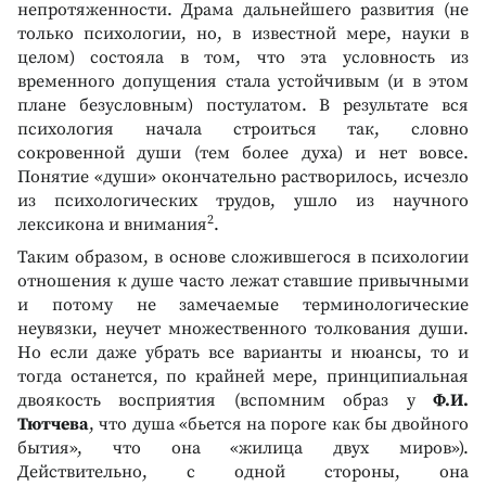
непротяженности. Драма дальнейшего развития (не
только психологии, но, в известной мере, науки в
целом) состояла в том, что эта условность из
временного допущения стала устойчивым (и в этом
плане безусловным) постулатом. В результате вся
психология начала строиться так, словно
сокровенной души (тем более духа) и нет вовсе.
Понятие «души» окончательно растворилось, исчезло
из психологических трудов, ушло из научного
2
лексикона и внимания
.
Таким образом, в основе сложившегося в психологии
отношения к душе часто лежат ставшие привычными
и потому не замечаемые терминологические
неувязки, неучет множественного толкования души.
Но если даже убрать все варианты и нюансы, то и
тогда останется, по крайней мере, принципиальная
двоякость восприятия (вспомним образ у
Ф.И.
Тютчева
, что душа «бьется на пороге как бы двойного
бытия», что она «жилица двух миров»).
Действительно, с одной стороны, она