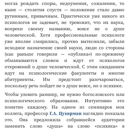
могла рождать споры, недоумения, сожаления, то
ныне — столетия спустя — положение стало давно
рутинным, привычным. Практически уже никого из
психологов не задевает, не тревожит, что их наука,
вопреки своему названию, вовсе не о душе
человеческой. Хотя профессиональные психологи
уже вполне смирились, прочно вытеснили, забыли
исходное назначение своей науки, люди со стороны
(как раньше говорили — «публика») по-прежнему
обманываются словом и ждут от психологов
откровений о душе человеческой. С этим ожиданием
идут на психологические факультеты и многие
абитуриенты. Им предстоит разочароваться,
поскольку речь пойдет не о душе вовсе, но о психике.
Чтобы уловить разницу, не нужно богословского или
психологического образования. Интуитивно это
понятно каждому. На одном из семинаров моя
коллега, профессор
Г.А. Цукерман
наглядно показала
это. Она предложила собравшейся аудитории
заменить слово «душа» на слово «психика» в