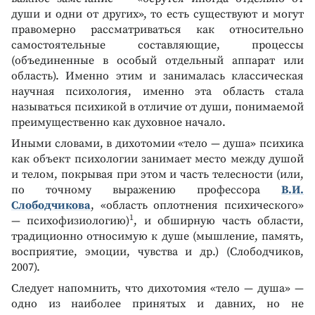
души и одни от других», то есть существуют и могут
правомерно рассматриваться как относительно
самостоятельные составляющие, процессы
(объединенные в особый отдельный аппарат или
область). Именно этим и занималась классическая
научная психология, именно эта область стала
называться психикой в отличие от души, понимаемой
преимущественно как духовное начало.
Иными словами, в дихотомии «тело — душа» психика
как объект психологии занимает место между душой
и телом, покрывая при этом и часть телесности (или,
по точному выражению профессора
В.И.
Слободчикова
, «область оплотнения психического»
1
— психофизиологию)
, и обширную часть области,
традиционно относимую к душе (мышление, память,
восприятие, эмоции, чувства и др.) (Слободчиков,
2007).
Следует напомнить, что дихотомия «тело — душа» —
одно из наиболее принятых и давних, но не