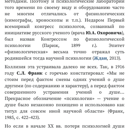
методами. Поэтому и психологические лаборатории
того времени по своему виду и оборудованию часто
не многим отличались от физиологических
(кимографы, хроноскопы и т.п.). Недаром Первый
всемирный конгресс психологов, созванный по
инициативе русского ученого (врача
Ю.А. Охоровича
),
был назван Конгрессом по физиологической
психологии (Париж, 1899 г.). Эпитет
«физиологическая» весьма точно отражал суть
родившейся тогда научной психологии (
Ждан
, 2013).
Коллизия эта устраивала далеко не всех. Так, в 1916
году
С.Л. Франк
с горечью констатировал: «Мы не
стоим перед фактом смены одних учений о душе
другими (по содержанию и характеру), а перед фактом
совершенного устранения учений о душе...
Прекрасное обозначение «психология» — учение о
душе было незаконно похищено и использовано как
титул для совсем иной научной области» (Франк,
1985, с. 422–423).
Но если в начале XX вв. потеря психологией души