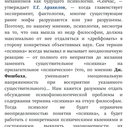
механизмов как будущего психологии. «Сейчас, —
утверждает
Г.Г. Аракелов
, — когда главенствует
эксперимент, фактология, многие существующие
ранее мифы разрушаются или уже разрушены.
Поэтому, по нашему мнению, психология, несмотря
на то, что она вышла из недр философии, должна
максимально от нее отдаляться и «дрейфовать» в
сторону конкретных объективных наук. Сам термин
«психика» всегда вызывал и вызывает неоднозначную
реакцию — от полного его неприятия до желания
заменить существительное «психика» на
прилагательное «психическое» (что, по мнению
Дж.
Фишбаха
, уменьшает эмоциональную
напряженность при восприятии указанного
существительного)... Нам кажется разумным отдать
обсуждение психофизиологической проблемы и
содержания термина «психика» на откуп философам.
Тогда психолог не будет ограничен
неопределенностью понятия «психика», а будет
работать с конкретными психическими явлениями и
состояниями, выявлять закономерности их