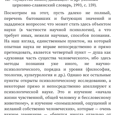
церковно-славянский словарь, 1993, с. 159).
Посмотрим на этот, пусть далеко не полный,
перечень бытовавших и бытующих значений и
зададимся вопросом: что может стать здесь объектом
науки (в частности научной психологии), а что
требует иных, нежели научные, способов познания.
На наш взгляд, единственным пунктом, на который
опытная наука не вправе непосредственно и прямо
претендовать, является четвертый пункт — душа как
«духовная часть существа человеческого», ибо здесь
методы познания уже иного, не научно-
психологического, порядка и уровня (философия,
теология, культурология и др.). Однако все остальные
пункты открыты психологическому исследованию, а
некоторые прямо и непосредственно апеллируют к
психологической науке. Это и изучение «начала
жизни чувственной, общей человеку и бессловесному
животному», и изучение «помышлений, ощущений и
желаний собственно человеческих», которые — очень
важное замечание — «берутся иногда отдельно от