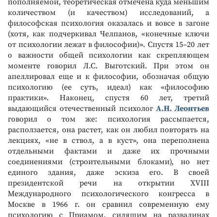
пополняемой, теоретическая отмечена куда меньшим
количеством (и качеством) исследований, а
философская психология оказалась и вовсе в загоне
(хотя, как подчеркивал Челпанов, «конечные ключи
от психологии лежат в философии)». Спустя 15–20 лет
о важности общей психологии как скрепляющем
моменте говорил Л.С. Выготский. При этом он
апеллировал еще и к философии, обозначая общую
психологию (ее суть, идеал) как «философию
практики». Наконец, спустя 60 лет, третий
выдающийся отечественный психолог
А.Н. Леонтьев
говорил о том же: психология рассыпается,
расползается, она растет, как он любил повторять на
лекциях, «не в ствол, а в куст», она переполнена
отдельными фактами и даже их прочными
соединениями (строительными блоками), но нет
единого здания, даже эскиза его. В своей
президентской речи на открытии XVIII
Международного психологического конгресса в
Москве в 1966 г. он сравнил современную ему
психологию с Приамом, сидящим на развалинах