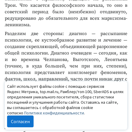
Трои. Что касается философского начала, то оно в
советский период было (неизбежно) отодвинуто,
редуцировано до обязательного для всех марксизма-
ленинизма.
Разделим две стороны: диагноз — рассыпание
психологии, ее кустообразное развитие и лечение —
создание скрепляющей, объединяющей разрозненное
общей психологии. Диагноз очевиден — сегодня, как
и во времена Челпанова, Выготского, Леонтьева
(точнее, в куда большей, чем при них, степени),
психология представляет конгломерат феноменов,
фактов, школ, направлений, часто почти никак друг с
другом не связанных. Предлагаемое корифеями
Сайт использует файлы cookie с помощью сервисов
Яндекс Метрика, top.mail.ru, Рамблер/топ-100, SberADS в целях
лечение, несомненно, полезно и необходимо, но
определения уникального посетителя, сбора статистики
отнюдь не достаточно — перманентный его провал,
посещений и улучшения работы сайта. Оставаясь на сайте,
постоянное возвращение к одному и тому же
вы соглашаетесь с обработкой файлов cookie
положению (ставшему давно рутинным, привычным)
согласно
Политике конфиденциальности
.
вполне доказывают это.
Согласен
Для поиска ошибки, вернее, недостающего в лечении