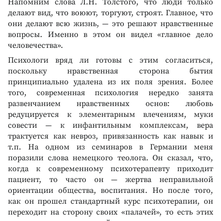
Напомним слова Л.Н. Толстого, что люди только
делают вид, что воюют, торгуют, строят. Главное, что
они делают всю жизнь, — это решают нравственные
вопросы. Именно в этом он видел «главное дело
человечества».
Психологи вряд ли готовы с этим согласиться,
поскольку нравственная сторона бытия
принципиально удалена из их поля зрения. Более
того, современная психология нередко занята
развенчанием нравственных основ: любовь
редуцируется к элементарным влечениям, муки
совести — к инфантильным комплексам, вера
трактуется как невроз, привязанность как навык и
т.п. На одном из семинаров в Германии меня
поразили слова немецкого теолога. Он сказал, что,
когда к современному психотерапевту приходит
пациент, то часто он — жертва неправильной
ориентации общества, воспитания. Но после того,
как он прошел стандартный курс психотерапии, он
переходит на сторону своих «палачей», то есть этих