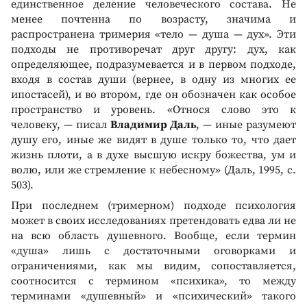
единственное деление человеческого состава. Не
менее почтенна по возрасту, значима и
распространена тримерия «тело — душа — дух». Эти
подходы не противоречат друг другу: дух, как
определяющее, подразумевается и в первом подходе,
входя в состав души (вернее, в одну из многих ее
ипостасей), и во втором, где он обозначен как особое
пространство и уровень. «Относя слово это к
человеку, — писал
Владимир Даль
, — иные разумеют
душу его, иные же видят в душе только то, что дает
жизнь плоти, а в духе высшую искру божества, ум и
волю, или же стремление к небесному» (Даль, 1995, с.
503).
При последнем (тримерном) подходе психология
может в своих исследованиях претендовать едва ли не
на всю область душевного. Вообще, если термин
«душа» лишь с достаточными оговорками и
ограничениями, как мы видим, сопоставляется,
соотносится с термином «психика», то между
терминами «душевный» и «психический» такого