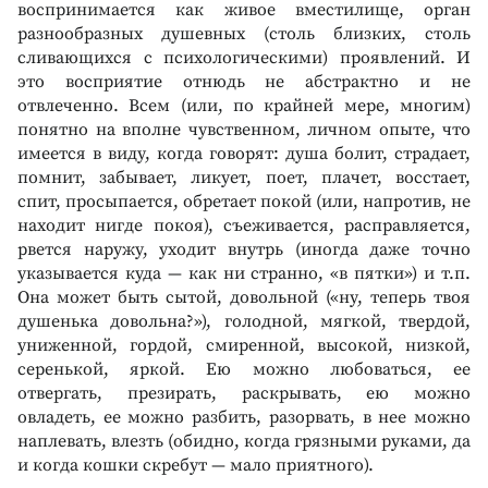
воспринимается как живое вместилище, орган
разнообразных душевных (столь близких, столь
сливающихся с психологическими) проявлений. И
это восприятие отнюдь не абстрактно и не
отвлеченно. Всем (или, по крайней мере, многим)
понятно на вполне чувственном, личном опыте, что
имеется в виду, когда говорят: душа болит, страдает,
помнит, забывает, ликует, поет, плачет, восстает,
спит, просыпается, обретает покой (или, напротив, не
находит нигде покоя), съеживается, расправляется,
рвется наружу, уходит внутрь (иногда даже точно
указывается куда — как ни странно, «в пятки») и т.п.
Она может быть сытой, довольной («ну, теперь твоя
душенька довольна?»), голодной, мягкой, твердой,
униженной, гордой, смиренной, высокой, низкой,
серенькой, яркой. Ею можно любоваться, ее
отвергать, презирать, раскрывать, ею можно
овладеть, ее можно разбить, разорвать, в нее можно
наплевать, влезть (обидно, когда грязными руками, да
и когда кошки скребут — мало приятного).