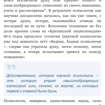
вовсе исключили душу (как предмет общего и
смыслообразующего отнесения) из своего внимания,
4
учета и рассмотрения
. В результате психология как
научная дисциплина началась, как мы уже знаем, с
потери души, потери, оказавшейся отнюдь не
последней на ее пути. Вспомним сказанные не без
доли иронии слова из «Британской энциклопедии»
60-х годов прошлого столетия (научной психологии
уже под девяносто лет): «Бедная, бедная психология
— сперва она утратила душу, затем психику, затем
сознание, а теперь испытывает тревогу по поводу
поведения».
Действительно, история научной психологии —
это история утрат смыслообразующих
категорий (или, точнее, их жертв), из которых
первой и главной была душа.
Психология, наверное, единственная наука, само