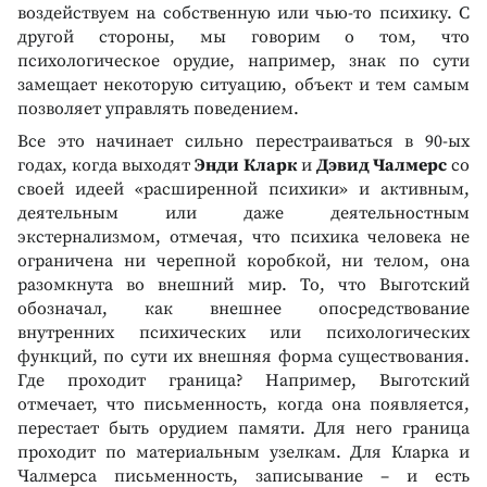
воздействуем на собственную или чью-то психику. С
другой стороны, мы говорим о том, что
психологическое орудие, например, знак по сути
замещает некоторую ситуацию, объект и тем самым
позволяет управлять поведением.
Все это начинает сильно перестраиваться в 90-ых
годах, когда выходят
Энди Кларк
и
Дэвид Чалмерс
со
своей идеей «расширенной психики» и активным,
деятельным или даже деятельностным
экстернализмом, отмечая, что психика человека не
ограничена ни черепной коробкой, ни телом, она
разомкнута во внешний мир. То, что Выготский
обозначал, как внешнее опосредствование
внутренних психических или психологических
функций, по сути их внешняя форма существования.
Где проходит граница? Например, Выготский
отмечает, что письменность, когда она появляется,
перестает быть орудием памяти. Для него граница
проходит по материальным узелкам. Для Кларка и
Чалмерса письменность, записывание – и есть