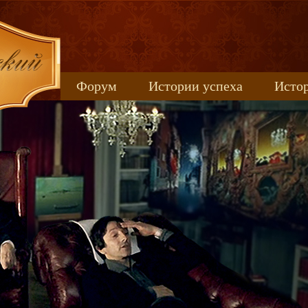
Форум
Истории успеха
Истор
Книжные новинки
uspeh_2017