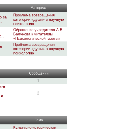
Материал
Проблема возвращения
о за
категории «души» в научную
.
психологию
Обращение учредителя А.Б.
Балунова к читателям
..
«Психологической газеты»
Проблема возвращения
е
категории «души» в научную
.
психологию
Сообщений
1
ого
2
 и
Тема
Культурно-историческая