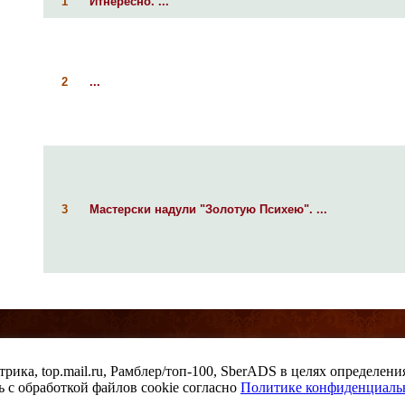
1
Итнересно. ...
2
...
3
Мастерски надули "Золотую Психею". ...
ика, top.mail.ru, Рамблер/топ-100, SberADS в целях определен
ь с обработкой файлов cookie согласно
Политике конфиденциаль