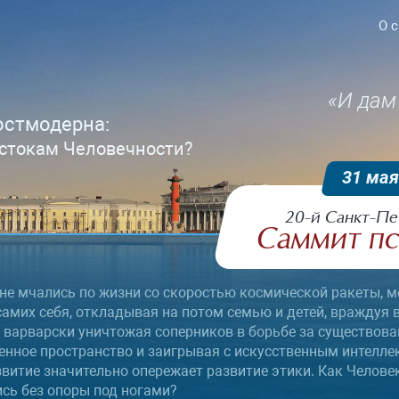
О 
«И дам 
остмодерна:
истокам Человечности?
31 мая
20-й Санкт‑Пе
Саммит пс
не мчались по жизни со скоростью космической ракеты, м
амих себя, откладывая на потом семью и детей, враждуя в
 варварски уничтожая соперников в борьбе за существова
енное пространство и заигрывая с искусственным интеллек
звитие значительно опережает развитие этики. Как Челове
ись без опоры под ногами?