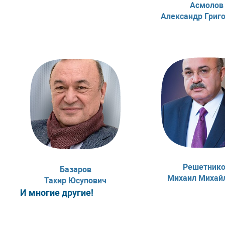
Асмолов
Александр Григ
Решетник
Базаров
Михаил Михай
Тахир Юсупович
И многие другие!