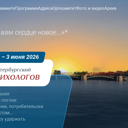
саммите
Программа
Адреса
Оргкомитет
Фото и видео
Архив
вам сердце новое...»*
 – 3 июня 2026
тербургский
ихологов
еняя
 погоне
ние, потребительски
том...
ку удержать