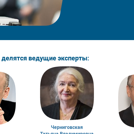
 делятся ведущие эксперты:
Черниговская
Татьяна Владимировна