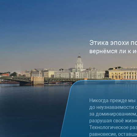
Этика эпохи п
вернёмся ли к 
Никогда прежде мы 
до неузнаваемости с
за доминированием,
разрушая своё жизн
Технологическое ра
равновесие, оставш