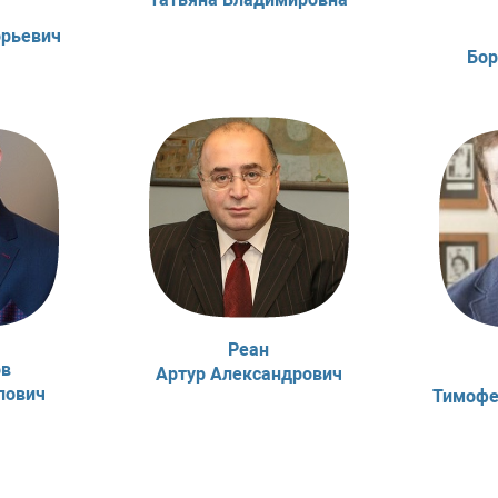
орьевич
Бор
Реан
ов
Артур Александрович
лович
Тимофе