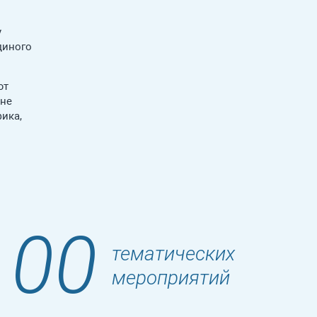
у
диного
ют
вне
фика,
100
тематических
мероприятий