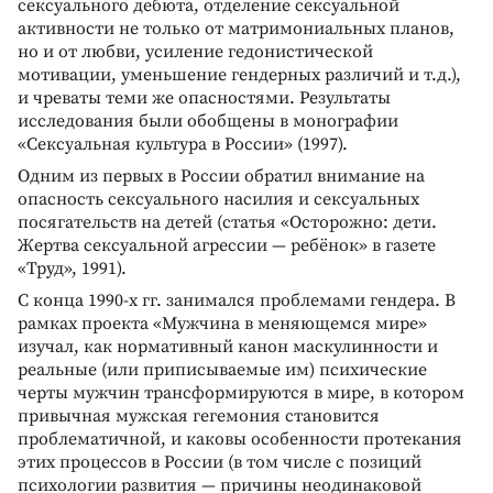
сексуального дебюта, отделение сексуальной
активности не только от матримониальных планов,
но и от любви, усиление гедонистической
мотивации, уменьшение гендерных различий и т.д.),
и чреваты теми же опасностями. Результаты
исследования были обобщены в монографии
«Сексуальная культура в России» (1997).
Одним из первых в России обратил внимание на
опасность сексуального насилия и сексуальных
посягательств на детей (статья «Осторожно: дети.
Жертва сексуальной агрессии — ребёнок» в газете
«Труд», 1991).
С конца 1990-х гг. занимался проблемами гендера. В
рамках проекта «Мужчина в меняющемся мире»
изучал, как нормативный канон маскулинности и
реальные (или приписываемые им) психические
черты мужчин трансформируются в мире, в котором
привычная мужская гегемония становится
проблематичной, и каковы особенности протекания
этих процессов в России (в том числе с позиций
психологии развития — причины неодинаковой