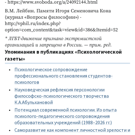
- https://www.svoboda.org/a/24092144.html
В.М. Лейбин. Памяти Игоря Семеновича Кона
(журнал «Вопросы философии») -
http://vphil.ru/index.php?
option=com_content&task=view&id=386&Itemid=52
* ЛГБТ-движение признано экстремистской
организацией и запрещено в России. — прим. ред.
Упоминания в публикациях «Психологической
газеты»
Психологическое сопровождение
профессионального становления студентов-
психологов
Науковедческая рефлексия персонологии
философско-психологического творчества
К.А.Абульхановой
Потенциал современной психологии. Из опыта
психолого-педагогического сопровождения
образовательных учреждений (1988–2026 гг.)
Cаморазвитие как компонент личностной зрелости и