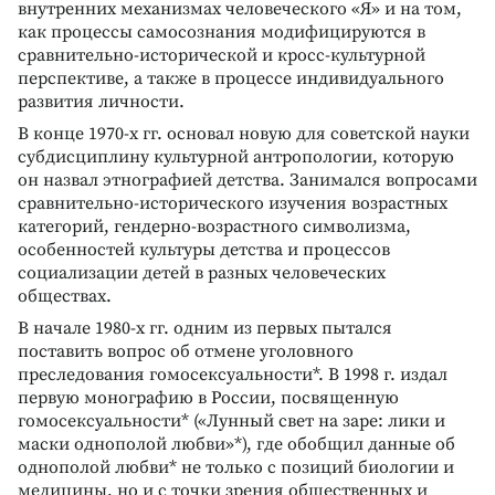
внутренних механизмах человеческого «Я» и на том,
как процессы самосознания модифицируются в
сравнительно-исторической и кросс-культурной
перспективе, а также в процессе индивидуального
развития личности.
В конце 1970-х гг. основал новую для советской науки
субдисциплину культурной антропологии, которую
он назвал этнографией детства. Занимался вопросами
сравнительно-исторического изучения возрастных
категорий, гендерно-возрастного символизма,
особенностей культуры детства и процессов
социализации детей в разных человеческих
обществах.
В начале 1980-х гг. одним из первых пытался
поставить вопрос об отмене уголовного
преследования гомосексуальности*. В 1998 г. издал
первую монографию в России, посвященную
гомосексуальности* («Лунный свет на заре: лики и
маски однополой любви»*), где обобщил данные об
однополой любви* не только с позиций биологии и
медицины, но и с точки зрения общественных и