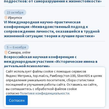
подростков: от саморазрушения к жизнестойкости»
23 октября
Иркутск
VI Международная научно-практическая
конференция «Межведомственный подход к
сопровождению личности, оказавшейся в трудной
жизненной ситуации: теория и лучшие практики»
5 — 6 ноября
Самара, online
Всероссийская научная конференция с
международным участием «Исторические имена в
актуальной психологии»
Сайт использует файлы cookie с помощью сервисов
Яндекс Метрика, top.mail.ru, Рамблер/топ-100, SberADS в целях
17 — 20 ноября
определения уникального посетителя, сбора статистики
Москва, online
посещений и улучшения работы сайта. Оставаясь на сайте,
Всероссийский межвузовский научно-практический
вы соглашаетесь с обработкой файлов cookie
форум с международным участием «Время Л.С.
согласно
Политике конфиденциальности
.
Выготского: от фундаментальной теории к
Согласен
современной практике»