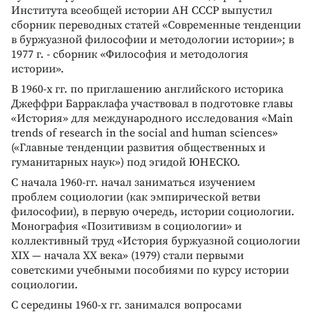
Института всеобщей истории АН СССР выпустил
сборник переводных статей «Современные тенденции
в буржуазной философии и методологии истории»; в
1977 г. - сборник «Философия и методология
истории».
В 1960-х гг. по приглашению английского историка
Джеффри Барраклафа участвовал в подготовке главы
«История» для международного исследования «Main
trends of research in the social and human sciences»
(«Главные тенденции развития общественных и
гуманитарных наук») под эгидой ЮНЕСКО.
С начала 1960-гг. начал заниматься изучением
проблем социологии (как эмпирической ветви
философии), в первую очередь, истории социологии.
Монография «Позитивизм в социологии» и
коллективный труд «История буржуазной социологии
XIX — начала XX века» (1979) стали первыми
советскими учебными пособиями по курсу истории
социологии.
С середины 1960-х гг. занимался вопросами