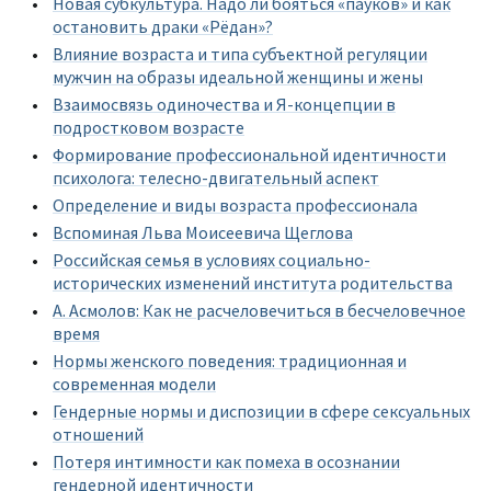
Новая субкультура. Надо ли бояться «пауков» и как
остановить драки «Рёдан»?
Влияние возраста и типа субъектной регуляции
мужчин на образы идеальной женщины и жены
Взаимосвязь одиночества и Я-концепции в
подростковом возрасте
Формирование профессиональной идентичности
психолога: телесно-двигательный аспект
Определение и виды возраста профессионала
Вспоминая Льва Моисеевича Щеглова
Российская семья в условиях социально-
исторических изменений института родительства
А. Асмолов: Как не расчеловечиться в бесчеловечное
время
Нормы женского поведения: традиционная и
современная модели
Гендерные нормы и диспозиции в сфере сексуальных
отношений
Потеря интимности как помеха в осознании
гендерной идентичности