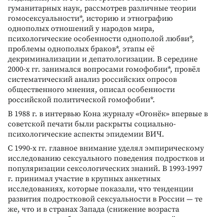
гуманитарных наук, рассмотрев различные теории
гомосексуальности*, историю и этнографию
однополых отношений у народов мира,
психологические особенности однополой любви*,
проблемы однополых браков*, этапы её
декриминализации и депатологизации. В середине
2000-х гг. занимался вопросами гомофобии*, провёл
систематический анализ российских опросов
общественного мнения, описал особенности
российской политической гомофобии*.
В 1988 г. в интервью Кона журналу «Огонёк» впервые в
советской печати были раскрыты социально-
психологические аспекты эпидемии ВИЧ.
С 1990-х гг. главное внимание уделял эмпирическому
исследованию сексуального поведения подростков и
популяризации сексологических знаний. В 1993-1997
г. принимал участие в крупных анкетных
исследованиях, которые показали, что тенденции
развития подростковой сексуальности в России — те
же, что и в странах Запада (снижение возраста