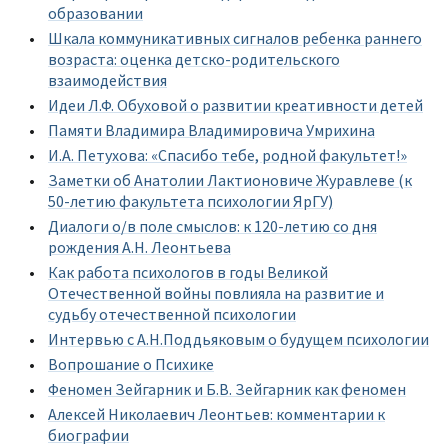
образовании
Шкала коммуникативных сигналов ребенка раннего
возраста: оценка детско-родительского
взаимодействия
Идеи Л.Ф. Обуховой о развитии креативности детей
Памяти Владимира Владимировича Умрихина
И.А. Петухова: «Спасибо тебе, родной факультет!»
Заметки об Анатолии Лактионовиче Журавлеве (к
50-летию факультета психологии ЯрГУ)
Диалоги о/в поле смыслов: к 120-летию со дня
рождения А.Н. Леонтьева
Как работа психологов в годы Великой
Отечественной войны повлияла на развитие и
судьбу отечественной психологии
Интервью с А.Н.Поддьяковым о будущем психологии
Вопрошание о Психике
Феномен Зейгарник и Б.В. Зейгарник как феномен
Алексей Николаевич Леонтьев: комментарии к
биографии