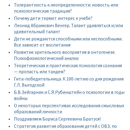
Толерантность к неопределенности: новость или
психологическая традиция?
Почему дети теряют интерес к учебе?
Леонид Абрамович Венгер. Талант удивляться и/или
удивительный талант
Дети не рождаются способными или неспособными.
Все зависит от воспитания
Развитие зрительного восприятия в онтогенезе.
Психофизиологический анализ
Теоретическая и практическая психология сознания
— пропасть или тандем?
Гита-победительница. К 100-летию со дня рождения
Г.Л. Выгодской
Б.В.Зейгарник и С.Я.Рубинштейн о психологии в годы
войны
О некоторых перспективах исследования смысловых
образований личности
Поздравляем Бориса Сергеевича Братуся!
Стратегия развития образования детей с ОВЗ: по