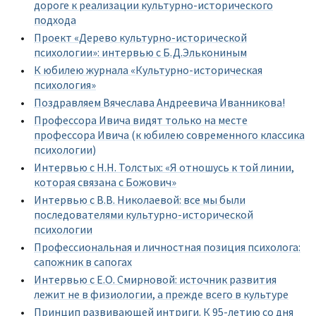
дороге к реализации культурно-исторического
подхода
Проект «Дерево культурно-исторической
психологии»: интервью с Б.Д.Элькониным
К юбилею журнала «Культурно-историческая
психология»
Поздравляем Вячеслава Андреевича Иванникова!
Профессора Ивича видят только на месте
профессора Ивича (к юбилею современного классика
психологии)
Интервью с Н.Н. Толстых: «Я отношусь к той линии,
которая связана с Божович»
Интервью с В.В. Николаевой: все мы были
последователями культурно-исторической
психологии
Профессиональная и личностная позиция психолога:
сапожник в сапогах
Интервью с Е.О. Смирновой: источник развития
лежит не в физиологии, а прежде всего в культуре
Принцип развивающей интриги. К 95-летию со дня