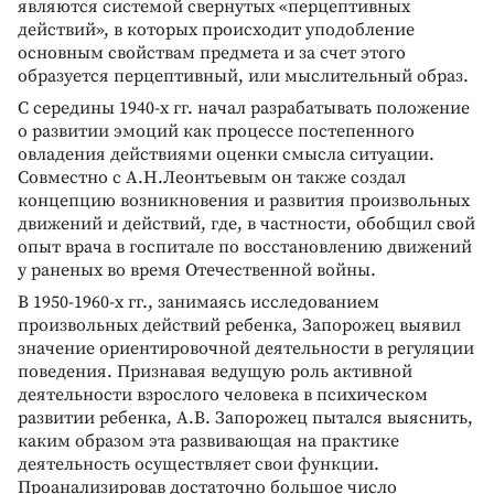
являются системой свернутых «перцептивных
действий», в которых происходит уподобление
основным свойствам предмета и за счет этого
образуется перцептивный, или мыслительный образ.
С середины 1940-х гг. начал разрабатывать положение
о развитии эмоций как процессе постепенного
овладения действиями оценки смысла ситуации.
Совместно с А.Н.Леонтьевым он также создал
концепцию возникновения и развития произвольных
движений и действий, где, в частности, обобщил свой
опыт врача в госпитале по восстановлению движений
у раненых во время Отечественной войны.
В 1950-1960-х гг., занимаясь исследованием
произвольных действий ребенка, Запорожец выявил
значение ориентировочной деятельности в регуляции
поведения. Признавая ведущую роль активной
деятельности взрослого человека в психическом
развитии ребенка, А.В. Запорожец пытался выяснить,
каким образом эта развивающая на практике
деятельность осуществляет свои функции.
Проанализировав достаточно большое число