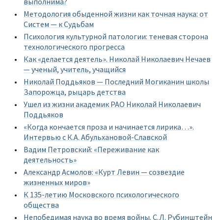
выполнима?
Методология обыденной жизни как точная наука: от
Систем — к Судьбам
Психология культурной патологии: теневая сторона
технологического прогресса
Как «делается деятель». Николай Николаевич Нечаев
— ученый, учитель, учащийся
Николай Поддьяков — Последний Могиканин школы
Запорожца, рыцарь детства
Ушел из жизни академик РАО Николай Николаевич
Поддьяков
«Когда кончается проза и начинается лирика…».
Интервью с К.А. Абульхановой-Славской
Вадим Петровский: «Переживание как
деятельность»
Александр Асмолов: «Курт Левин — созвездие
жизненных миров»
К 135-летию Московского психологического
общества
Непобедимая наука во время войны. С.Л. Рубинштейн