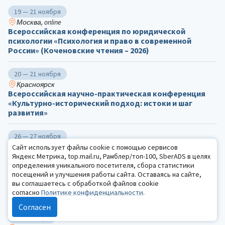
19 — 21 ноября
Москва, online
Всероссийская конференция по юридической
психологии «Психология и право в современной
России» (Коченовские чтения – 2026)
20 — 21 ноября
Красноярск
Всероссийская научно-практическая конференция
«Культурно-исторический подход: истоки и шаг
развития»
26 — 27 ноября
Москва, online
Сайт использует файлы cookie с помощью сервисов
Четвертая научно-практическая конференция с
Яндекс Метрика, top.mail.ru, Рамблер/топ-100, SberADS в целях
международным участием «Диагностика в
определения уникального посетителя, сбора статистики
клинической (медицинской) психологии: традиции и
посещений и улучшения работы сайта. Оставаясь на сайте,
вы соглашаетесь с обработкой файлов cookie
перспективы. К 115-летию Сусанны Яковлевны
согласно
Политике конфиденциальности
.
Рубинштейн»
Согласен
10 декабря