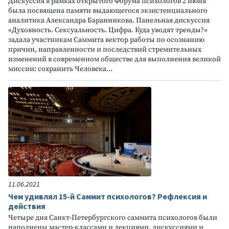
Дискуссия в рамках открытого Форума психологов 2 июня
была посвящена памяти выдающегося экзистенциального
аналитика Александра Баранникова. Панельная дискуссия
«Духовность. Сексуальность. Цифра. Куда уводят тренды?»
задала участникам Саммита вектор работы по осознанию
причин, направленности и последствий стремительных
изменений в современном обществе для выполнения великой
миссии: сохранить Человека...
11.06.2021
Чем удивлял 15-й Саммит психологов? Рефлексия и
действия
Четыре дня Санкт-Петербургского саммита психологов были
наполнены мастер-классами и лекциями, дискуссиями и