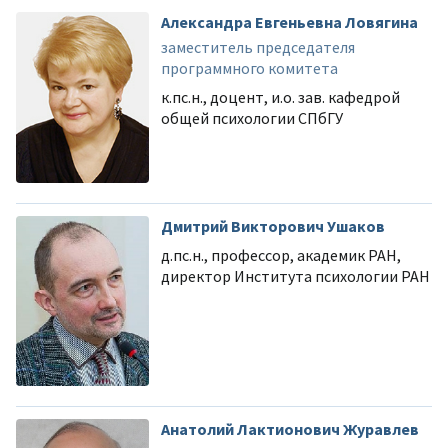
Александра Евгеньевна Ловягина
заместитель председателя
программного комитета
к.пс.н., доцент, и.о. зав. кафедрой
общей психологии СПбГУ
Дмитрий Викторович Ушаков
д.пс.н., профессор, академик РАН,
директор Института психологии РАН
Анатолий Лактионович Журавлев