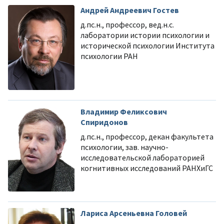
Андрей Андреевич Гостев
д.пс.н., профессор, вед.н.с.
лаборатории истории психологии и
исторической психологии Института
психологии РАН
Владимир Феликсович
Спиридонов
д.пс.н., профессор, декан факультета
психологии, зав. научно-
исследовательской лабораторией
когнитивных исследований РАНХиГС
Лариса Арсеньевна Головей