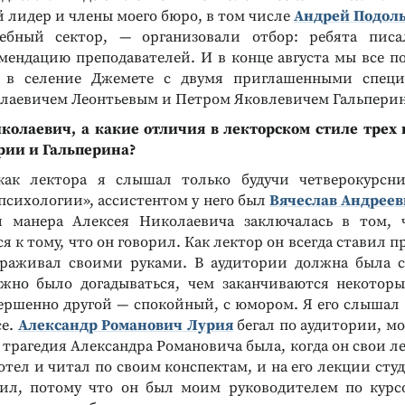
 лидер и члены моего бюро, в том числе
Андрей Подол
чебный сектор, — организовали отбор: ребята писа
мендацию преподавателей. И в конце августа мы все по
 в селение Джемете с двумя приглашенными спец
лаевичем Леонтьевым и Петром Яковлевичем Гальпери
олаевич, а какие отличия в лекторском стиле трех
рии и Гальперина?
как лектора я слышал только будучи четверокурсни
психологии», ассистентом у него был
Вячеслав Андрее
я манера Алексея Николаевича заключалась в том, 
 к тому, что он говорил. Как лектор он всегда ставил 
ораживал своими руками. В аудитории должна была 
жно было догадываться, чем заканчиваются некотор
Реклама
Реклама
ершенно другой — спокойный, с юмором. Я его слышал 
се.
Александр Романович Лурия
бегал по аудитории, мог
трагедия Александра Романовича была, когда он свои л
отел и читал по своим конспектам, и на его лекции сту
ил, потому что он был моим руководителем по курс