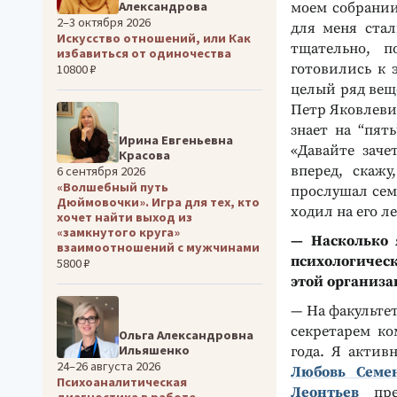
Александрова
моем собрании
2–3 октября 2026
для меня ста
Искусство отношений, или Как
тщательно, п
избавиться от одиночества
готовились к 
10800 ₽
целый ряд веще
Петр Яковлеви
знает на “пят
Ирина Евгеньевна
«Давайте заче
Красова
вперед, скаж
6 сентября 2026
«Волшебный путь
прослушал семь
Дюймовочки». Игра для тех, кто
ходил на его 
хочет найти выход из
«замкнутого круга»
— Насколько 
взаимоотношений с мужчинами
психологичес
5800 ₽
этой организа
— На факульте
секретарем ко
Ольга Александровна
Ильяшенко
года. Я актив
24–26 августа 2026
Любовь Семе
Психоаналитическая
Леонтьев
пре
диагностика в работе