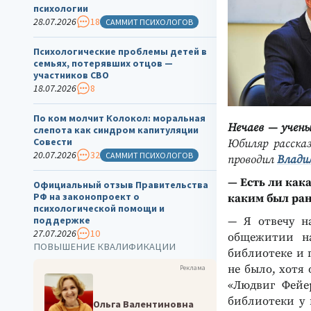
психологии
28.07.2026
18
САММИТ ПСИХОЛОГОВ
Психологические проблемы детей в
семьях, потерявших отцов —
участников СВО
18.07.2026
8
По ком молчит Колокол: моральная
Нечаев — учены
слепота как синдром капитуляции
Совести
Юбиляр расска
20.07.2026
32
САММИТ ПСИХОЛОГОВ
проводил
Влади
— Есть ли как
Официальный отзыв Правительства
РФ на законопроект о
каким был ра
психологической помощи и
поддержке
— Я отвечу н
27.07.2026
10
общежитии на
ПОВЫШЕНИЕ КВАЛИФИКАЦИИ
библиотеке и 
не было, хотя
Реклама
«Людвиг Фейе
библиотеки у 
Ольга Валентиновна