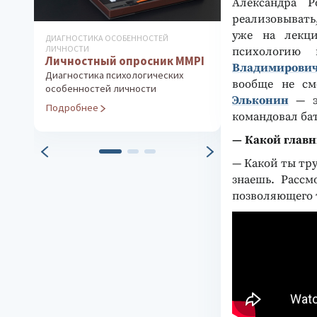
Александра 
реализовывать,
уже на лекци
ДИАГНОСТИКА ОСОБЕННОСТЕЙ
ДИАГНОСТИКА ИН
ЛИЧНОСТИ
ТВОРЧЕСКИХ СПО
психологию
Личностный опросник MMPI
Рисуночный 
Владимирови
Диагностика психологических
Диагностика ко
вообще не см
особенностей личности
эмоциональной
Эльконин
— эт
Подробнее
Подробнее
командовал ба
— Какой главн
— Какой ты тру
знаешь. Рассм
позволяющего т