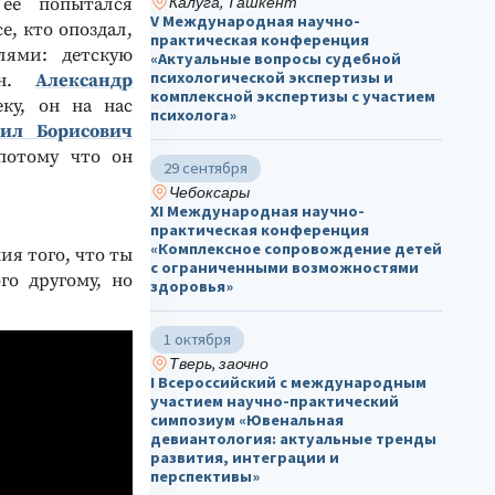
Калуга, Ташкент
ее попытался
V Международная научно-
е, кто опоздал,
практическая конференция
лями: детскую
«Актуальные вопросы судебной
психологической экспертизы и
ин.
Александр
комплексной экспертизы с участием
ку, он на нас
психолога»
ил Борисович
потому что он
29 сентября
Чебоксары
ХΙ Международная научно-
практическая конференция
«Комплексное сопровождение детей
ия того, что ты
с ограниченными возможностями
го другому, но
здоровья»
1 октября
Тверь, заочно
I Всероссийский с международным
участием научно-практический
симпозиум «Ювенальная
девиантология: актуальные тренды
развития, интеграции и
перспективы»