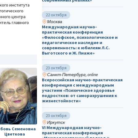
кого института
гогического
22 октября
чного центра
Москва
итель главного
Международная научно-
практическая конференция
«Философское, психологическое и
педагогическое наследие и
современность: к юбилеям Л.С.
Выготского и Ж. Пиаже»
23 октября
Санкт-Петербург, online
Всероссийская научно-практическая
конференция с международным
участием «Психическое здоровье
подростков: от саморазрушения к
жизнестойкости»
23 октября
Иркутск
VI Международная научно-
бовь Семеновна
практическая конференция
Цветкова
«Межведомственный подход к