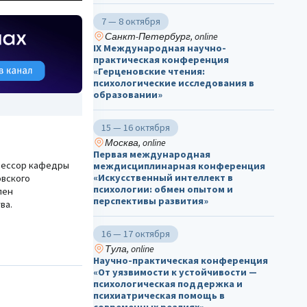
7 — 8 октября
Санкт-Петербург, online
IX Международная научно-
практическая конференция
«Герценовские чтения:
психологические исследования в
образовании»
15 — 16 октября
Москва, online
Первая международная
офессор кафедры
междисциплинарная конференция
«Искусственный интеллект в
овского
психологии: обмен опытом и
лен
перспективы развития»
ва.
16 — 17 октября
Тула, online
Научно-практическая конференция
«От уязвимости к устойчивости —
психологическая поддержка и
психиатрическая помощь в
современных реалиях»