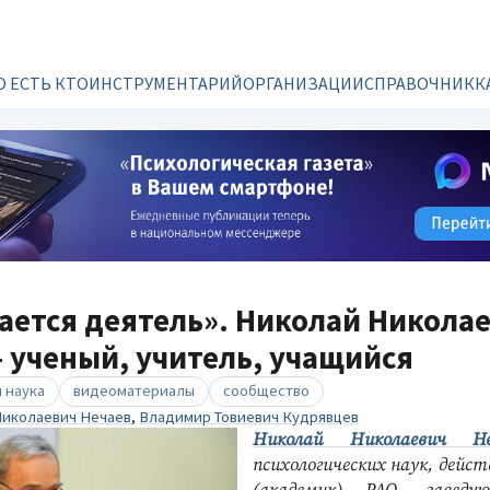
О ЕСТЬ КТО
ИНСТРУМЕНТАРИЙ
ОРГАНИЗАЦИИ
СПРАВОЧНИК
К
ается деятель». Николай Никола
 ученый, учитель, учащийся
 наука
видеоматериалы
сообщество
Николаевич Нечаев
,
Владимир Товиевич Кудрявцев
Николай Николаевич Не
психологических наук, дейс