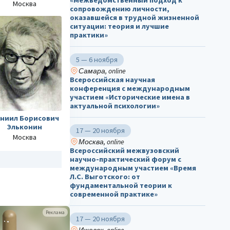
Москва
сопровождению личности,
оказавшейся в трудной жизненной
ситуации: теория и лучшие
практики»
5 — 6 ноября
Самара, online
Всероссийская научная
конференция с международным
участием «Исторические имена в
актуальной психологии»
ниил Борисович
Эльконин
17 — 20 ноября
Москва
Москва, online
Всероссийский межвузовский
научно-практический форум с
международным участием «Время
Л.С. Выготского: от
фундаментальной теории к
современной практике»
Реклама
17 — 20 ноября
Ижевск, online