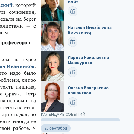
Войт
ьский
, который
ПОЗДРАВИТЬ
ли сочинения,
ехали на берег
иалистами — с
Наталья Михайловна
Борозинец
ным.
ПОЗДРАВИТЬ
 профессоров —
Лариса Николаевна
ком, на курсе
Макшурова
вич Иванников
.
ПОЗДРАВИТЬ
что надо было
проблемы, хитро
стоять тишина,
Оксана Валерьевна
Аршанская
ые фразы. Петр
на первом и на
ПОЗДРАВИТЬ
 сесть на стол.
екции издал, но
КАЛЕНДАРЬ СОБЫТИЙ
денты иногда не
овой работе. У
25 сентября