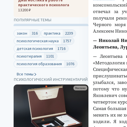
комсомольский
практического психолога
13200 ₽
отвечал за у
получали реко
ПОПУЛЯРНЫЕ ТЕМЫ
Черного моря
Алексеем Нико
закон
316
практика
2239
— Николай Ник
психологическая наука
1757
Леонтьева, Лу
детская психология
1716
— Леонтьева 
психотерапия
1101
«Методология 
психология образования
1076
Специфическа
Все темы
прислушиваться
ПСИХОЛОГИЧЕСКИЙ ИНСТРУМЕНТАРИЙ
улыбался, зав
потому что ну
Реклама
Яковлевич сов
четвертом кур
Самая большая 
менять их не х
ходили. Я ход