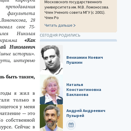
ющий кафедрой
Московского государственного
преподавания
университета им. М.В. Ломоносова.
Член Ученого совета МГУ (с 2001).
 факультета
Член Ро
Ломоносова, 28
Читать дальше
новал свое 75-
лея Николая
СЕГОДНЯ РОДИЛИСЬ
рограмма
«Как
лай Николаевич
Живые истории».
Вениамин Ноевич
пути, интервью
Пушкин
шь быть таким,
Наталья
Константиновна
 годы я жил в
Бакланова
тали только в
ющегося у меня
Андрей Андреевич
чатление — это
Пузырей
о собственной
ПОЗДРАВИТЬ
урсе. Сейчас в