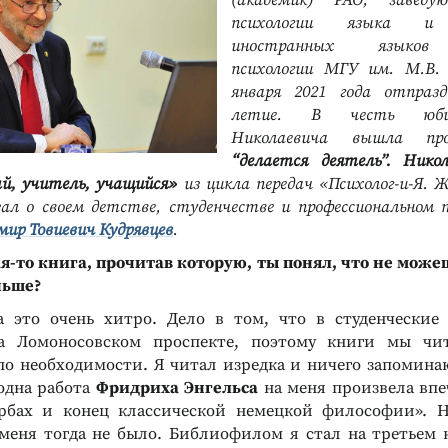
(академик) РАО, заведу
психологии языка и 
иностранных языков
психологии МГУ им. М.В. 
января 2021 года отпразд
летие. В честь юби
Николаевича вышла п
“делается деятель”. Нико
й, учитель, учащийся»
из цикла передач «Психолог-и-Я. 
зал о своем детстве, студенчестве и профессиональном 
мир Товиевич Кудрявцев
.
ая-то книга, прочитав которую, ты понял, что не може
ньше?
а это очень хитро. Дело в том, что в студенческие
 Ломоносовском проспекте, поэтому книги мы чи
по необходимости. Я читал изредка и ничего запомина
 одна работа
Фридриха Энгельса
на меня произвела впе
рбах и конец классической немецкой философии». Н
меня тогда не было. Библиофилом я стал на третьем к