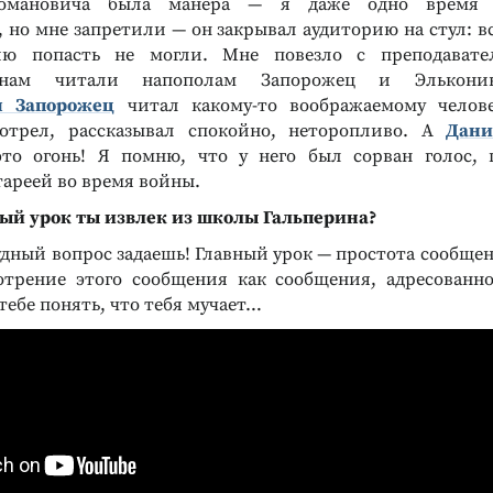
Романовича была манера — я даже одно время 
 но мне запретили — он закрывал аудиторию на стул: вс
ю попасть не могли. Мне повезло с преподавате
ТЕЛЛЕКТУАЛЬНЫХ И
РАЗВИТИЕ ТВОРЧЕСКИХ СПОСОБНОСТЕЙ
Курс развития творческого
СОБНОСТЕЙ
 нам читали напополам Запорожец и Элькон
тест Силвер
мышления для детей 7-10
ч Запорожец
читал какому-то воображаемому челове
гнитивной и
лет
отрел, рассказывал спокойно, неторопливо. А
Дани
 сфер личности
Программа развивающих занятий
о огонь! Я помню, что у него был сорван голос, 
Подробнее
тареей во время войны.
ый урок ты извлек из школы Гальперина?
дный вопрос задаешь! Главный урок — простота сообщен
отрение этого сообщения как сообщения, адресованно
ебе понять, что тебя мучает…