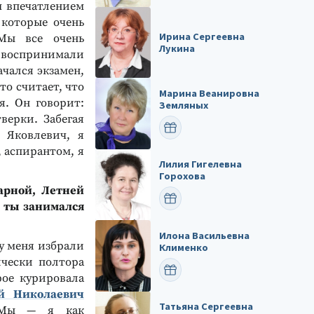
м впечатлением
 которые очень
Ирина Сергеевна
 Мы все очень
Лукина
м воспринимали
ачался экзамен,
о считает, что
Марина Веанировна
я. Он говорит:
Земляных
верки. Забегая
ПОЗДРАВИТЬ
 Яковлевич, я
, аспирантом, я
Лилия Гигелевна
Горохова
арной, Летней
ПОЗДРАВИТЬ
 ты занимался
Илона Васильевна
у меня избрали
Клименко
ически полтора
ПОЗДРАВИТЬ
рое курировала
й Николаевич
Татьяна Сергеевна
 Мы — я как