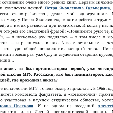
 сочинений очень много редких книг. Первым сильны
ли конспекты лекций
Петра Яковлевича Гальперина
,
очти стенографически, делал мой одногруппник.
экзамену у Петра Яковлевича, многие ребята с трудо
й, а я им их разъяснял при подготовке. И когда у нас н
ч открыл его следующей фразой: «Поднимите руки те, кт
ь”», — и несколько рук поднялось — в том числе и мо
тки», — и расписался в них. А всем остальным — чет
у, что курс общей психологии, который читал Петр
 или восемь раз: уже будучи студентом старших курсов
лекции…
я знаю, ты был организатором первой, уже легенд
кой школы МГУ. Расскажи, кто был инициатором, как
цией, где проходила школа?
те психологии МГУ я очень быстро прижился. В 1966 год
митета комсомола факультета, я «комсомолил» практ
но участвовал в научном студенческом обществе, кото
новна Цветкова
. И на одном из заседаний
Алексе
дложил идею Летней психологической школы.