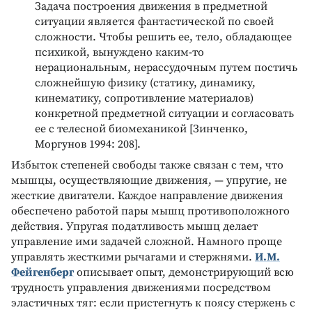
Задача построения движения в предметной
ситуации является фантастической по своей
сложности. Чтобы решить ее, тело, обладающее
психикой, вынуждено каким-то
нерациональным, нерассудочным путем постичь
сложнейшую физику (статику, динамику,
кинематику, сопротивление материалов)
конкретной предметной ситуации и согласовать
ее с телесной биомеханикой [Зинченко,
Моргунов 1994: 208].
Избыток степеней свободы также связан с тем, что
мышцы, осуществляющие движения, — упругие, не
жесткие двигатели. Каждое направление движения
обеспечено работой пары мышц противоположного
действия. Упругая податливость мышц делает
управление ими задачей сложной. Намного проще
управлять жесткими рычагами и стержнями.
И.М.
Фейгенберг
описывает опыт, демонстрирующий всю
трудность управления движениями посредством
эластичных тяг: если пристегнуть к поясу стержень с