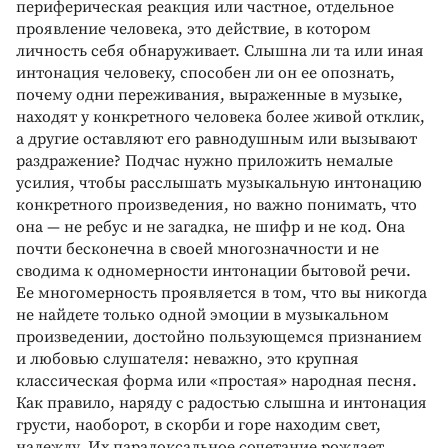
периферическая реакция или частное, отдельное
проявление человека, это действие, в котором
личность себя обнаруживает. Слышна ли та или иная
интонация человеку, способен ли он ее опознать,
почему одни переживания, выраженные в музыке,
находят у конкретного человека более живой отклик,
а другие оставляют его равнодушным или вызывают
раздражение? Подчас нужно приложить немалые
усилия, чтобы расслышать музыкальную интонацию
конкретного произведения, но важно понимать, что
она — не ребус и не загадка, не шифр и не код. Она
почти бесконечна в своей многозначности и не
сводима к одномерности интонации бытовой речи.
Ее многомерность проявляется в том, что вы никогда
не найдете только одной эмоции в музыкальном
произведении, достойно пользующемся признанием
и любовью слушателя: неважно, это крупная
классическая форма или «простая» народная песня.
Как правило, наряду с радостью слышна и интонация
грусти, наоборот, в скорби и горе находим свет,
надежду. Их парадоксальное сочетание рождает