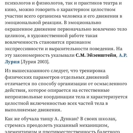
психологов и физиологов, так и практиков театра и
кино, можно говорить о характерном целостном
участии всего организма человека и его движения в
эмоциональной реакции. В эмоционально
окрашенное движение первоначально вовлечено тело
целиком, в художественной работе такая
вовлеченность становится признаком
экспрессивности и выразительности поведения. На
эту закономерность указывали
С.М. Эйзенштейн
,
А.Р.
Лурия
[Лурия 2003].
Из вышесказанного следует, что тренировка
физических параметров отдельных движений
отличается по способу организации от осмысленного
действия, которое опирается на естественные
непроизвольные координации тела и характеризуется
целостной включенностью всех частей тела в
выполняемые движения.
Как же обучала танцу А. Дункан? В своих школах,
стремясь преодолеть указанный механицизм,
элементаризм и противоестественность балетного