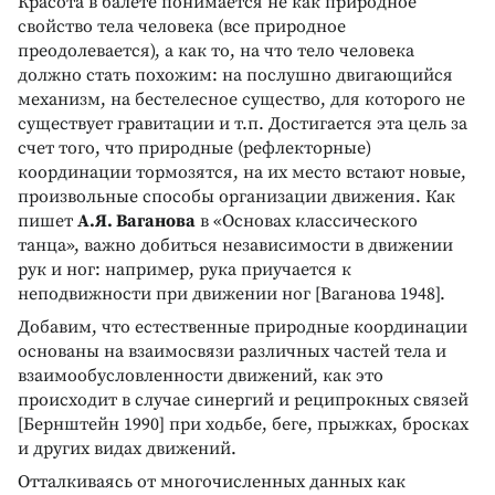
Красота в балете понимается не как природное
свойство тела человека (все природное
преодолевается), а как то, на что тело человека
должно стать похожим: на послушно двигающийся
механизм, на бестелесное существо, для которого не
существует гравитации и т.п. Достигается эта цель за
счет того, что природные (рефлекторные)
координации тормозятся, на их место встают новые,
произвольные способы организации движения. Как
пишет
А.Я. Ваганова
в «Основах классического
танца», важно добиться независимости в движении
рук и ног: например, рука приучается к
неподвижности при движении ног [Ваганова 1948].
Добавим, что естественные природные координации
основаны на взаимосвязи различных частей тела и
взаимообусловленности движений, как это
происходит в случае синергий и реципрокных связей
[Бернштейн 1990] при ходьбе, беге, прыжках, бросках
и других видах движений.
Отталкиваясь от многочисленных данных как