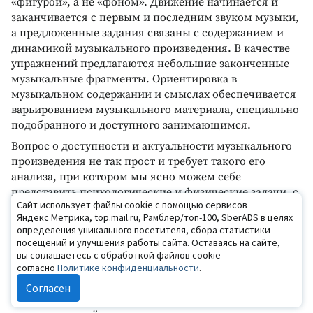
«фигурой», а не «фоном». Движение начинается и
заканчивается с первым и последним звуком музыки,
а предложенные задания связаны с содержанием и
динамикой музыкального произведения. В качестве
упражнений предлагаются небольшие законченные
музыкальные фрагменты. Ориентировка в
музыкальном содержании и смыслах обеспечивается
варьированием музыкального материала, специально
подобранного и доступного занимающимся.
Вопрос о доступности и актуальности музыкального
произведения не так прост и требует такого его
анализа, при котором мы ясно можем себе
представить психологические и физические задачи, с
Сайт использует файлы cookie с помощью сервисов
которыми столкнется воспринимающий музыку
Яндекс Метрика, top.mail.ru, Рамблер/топ-100, SberADS в целях
через движение. Продолжительность музыкального
определения уникального посетителя, сбора статистики
произведения, характер моторной активности — один
посещений и улучшения работы сайта. Оставаясь на сайте,
из очевидных критериев оценки доступности. Гораздо
вы соглашаетесь с обработкой файлов cookie
согласно
Политике конфиденциальности
.
сложнее оценить эмоциональную, содержательную
доступность музыкального произведения. Очевидно,
Согласен
что она должна опираться и учитывать