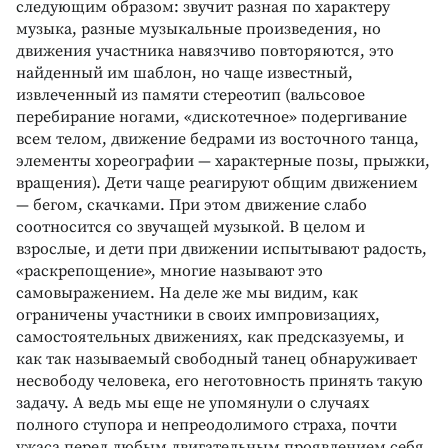
следующим образом: звучит разная по характеру
музыка, разные музыкальные произведения, но
движения участника навязчиво повторяются, это
найденный им шаблон, но чаще известный,
извлеченный из памяти стереотип (вальсовое
перебирание ногами, «дискотечное» подергивание
всем телом, движение бедрами из восточного танца,
элементы хореографии — характерные позы, прыжки,
вращения). Дети чаще реагируют общим движением
— бегом, скачками. При этом движение слабо
соотносится со звучащей музыкой. В целом и
взрослые, и дети при движении испытывают радость,
«раскрепощение», многие называют это
самовыражением. На деле же мы видим, как
ограничены участники в своих импровизациях,
самостоятельных движениях, как предсказуемы, и
как так называемый свободный танец обнаруживает
несвободу человека, его неготовность принять такую
задачу. А ведь мы еще не упомянули о случаях
полного ступора и непреодолимого страха, почти
ужаса перед любым двигательным проявлением себя,