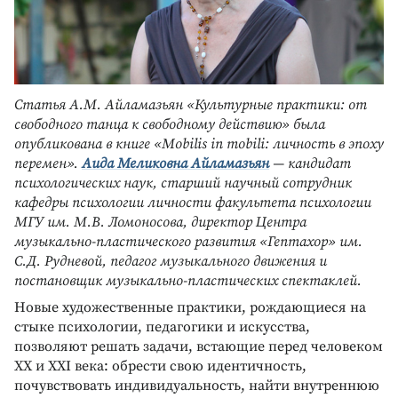
Статья А.М. Айламазьян «Культурные практики: от
свободного танца к свободному действию» была
опубликована в книге «Mobilis in mobili: личность в эпоху
перемен».
Аида Меликовна Айламазьян
— кандидат
психологических наук, старший научный сотрудник
кафедры психологии личности факультета психологии
МГУ им. М.В. Ломоносова, директор Центра
музыкально-пластического развития «Гептахор» им.
С.Д. Рудневой, педагог музыкального движения и
постановщик музыкально-пластических спектаклей
.
Новые художественные практики, рождающиеся на
стыке психологии, педагогики и искусства,
позволяют решать задачи, встающие перед человеком
XX и XXI века: обрести свою идентичность,
почувствовать индивидуальность, найти внутреннюю