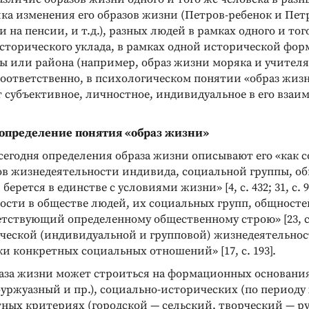
ка изменения его образов жизни (Петров-ребенок и Пет
и на пенсии, и т.д.), разных людей в рамках одного и тог
сторического уклада, в рамках одной исторической фор
ны или района (например, образ жизни моряка и учителя
Соответственно, в психологическом понятии «образ жиз
т субъективное, личностное, индивидуальное в его взаи
ДИАГНОСТИКА ОСОБЕННОСТЕЙ
гия
ЛИЧНОСТИ
Личностный опросник MMPI
 определение понятия «образ жизни»
диагностический
Диагностика психологических
есочной терапии
сегодня определения образа жизни описывают его «как 
особенностей личности
в жизнедеятельности индивида, социальной группы, об
Подробнее
берется в единстве с условиями жизни» [4, с. 432; 31, с. 9
сти в обществе людей, их социальных групп, общностей
етствующий определенному общественному строю» [23, с.
ческой (индивидуальной и групповой) жизнедеятельно
и конкретных социальных отношений» [17, с. 193].
аза жизни может строиться на формационных основани
буржуазный и пр.), социально-исторических (по периоду
стных критериях (городской — сельский, творческий — р