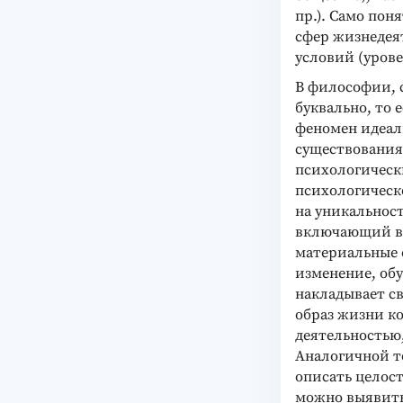
пр.). Само пон
сфер жизнедеят
условий (урове
В философии, 
буквально, то 
феномен идеал
существования
психологически
психологическ
на уникальнос
включающий в 
материальные 
изменение, обу
накладывает сво
образ жизни ко
деятельностью
Аналогичной т
описать целост
можно выявить 