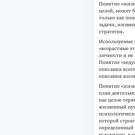
Понятие «жизне
целей, может б
только как по
задачи, жизне
стратегия.
Используемые 
«возрастные э
личности и не 
Понятие «ведущ
описания всего
описания жизн
Понятие «жизн
план деятельно
как целое теря
жизненный пут
психологическ
которой строи
определенный 
условиями, в к