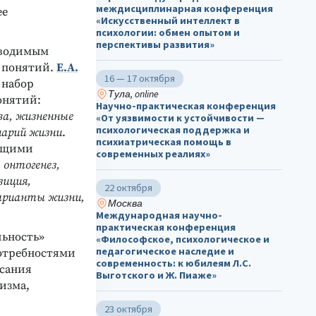
междисциплинарная конференция
ее
«Искусственный интеллект в
психологии: обмен опытом и
перспективы развития»
вводимым
х понятий.
Е.А.
16 — 17 октября
 набор
Тула, online
онятий:
Научно-практическая конференция
ва, жизненные
«От уязвимости к устойчивости —
психологическая поддержка и
нарий жизни
.
психиатрическая помощь в
ующими
современных реалиях»
 онтогенез,
зиция,
22 октября
варианты жизни,
Москва
Международная научно-
практическая конференция
льность»
«Философское, психологическое и
педагогическое наследие и
отребностями
современность: к юбилеям Л.С.
исания
Выготского и Ж. Пиаже»
изма,
23 октября