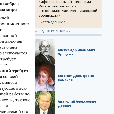
дифференциальной психологии
ии «образ
Московского института
аза мира
психоанализа. Член Международной
ассоциации л
нной
Читать дальше
рхия мотивов»
т
СЕГОДНЯ РОДИЛИСЬ
рованной
 он включен
ать очень
Александр Иванович
о заключается
Яроцкий
 требует
ожем
аний требует
Евгения Давыдовна
а со всей
Хомская
сально, в
ризующего всю
йшей работы по
вести, так как
Анатолий Алексеевич
ся и
Деркач
адсистемой его