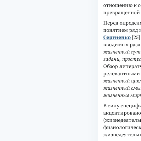
отношению к оп
превращенной ф
Перед определ
понятием ряд 
Сергиенко
[25
вводимых разл
жизненный путь
задачи, простр
Обзор литерат
релевантными 
жизненный цикл
жизненный смыс
жизненные мир
В силу специф
акцентировано
(жизнедеятель
физиологическ
жизнедеятельно