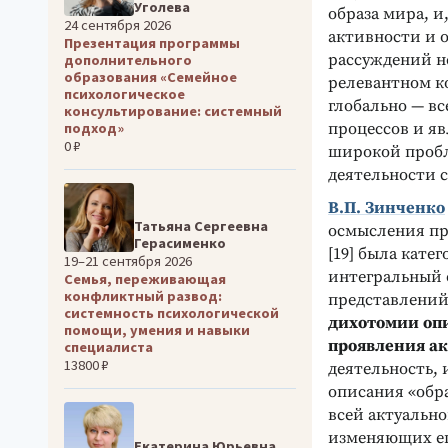
Уголева
образа мира, и
24 сентября 2026
активности и о
Презентация программы
рассуждений не
дополнительного
образования «Семейное
релевантном ко
психологическое
глобально — в
консультирование: системный
подход»
процессов и яв
0 ₽
широкой пробл
деятельности с
В.П. Зинченко
Татьяна Сергеевна
осмысления пр
Герасименко
[19] была кат
19–21 сентября 2026
интегральный 
Семья, переживающая
конфликтный развод:
представлений
системность психологической
дихотомии оп
помощи, умения и навыки
проявления ак
специалиста
13800 ₽
деятельность, 
описания «обра
всей актуальн
изменяющих ег
Екатерина Юрьевна