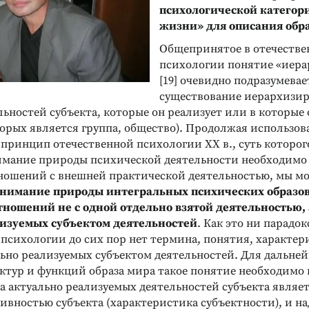
психологической категор
жизни» для описания обр
Общепринятое в отечестве
психологии понятие «иера
[19] очевидно подразумевае
существование иерархизи
ьностей субъекта, которые он реализует или в которые
орых является группа, общество). Продолжая использов
принцип отечественной психологии ХХ в., суть которог
нимание природы психической деятельности необходимо
тношений с внешней практической деятельностью, мы м
нимание природы интегральных психических образов
тношений не с одной отдельно взятой деятельностью, 
изуемых субъектом деятельностей
. Как это ни парадок
 психологии до сих пор нет термина, понятия, характе
льно реализуемых субъектом деятельностей. Для дальне
тур и функций образа мира такое понятие необходимо в
а актуально реализуемых деятельностей субъекта являет
ивностью субъекта (характеристика субъектности), и н