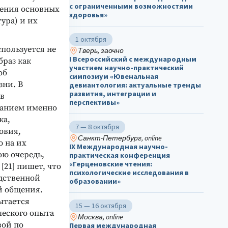
с ограниченными возможностями
рения основных
здоровья»
ура) и их
1 октября
пользуется не
Тверь, заочно
I Всероссийский с международным
браз как
участием научно-практический
об
симпозиум «Ювенальная
зни. В
девиантология: актуальные тренды
развития, интеграции и
 в
перспективы»
азанием именно
ка,
7 — 8 октября
овия,
Санкт-Петербург, online
ю на их
IX Международная научно-
ою очередь,
практическая конференция
«Герценовские чтения:
[21] пишет, что
психологические исследования в
одственной
образовании»
й общения.
пытается
15 — 16 октября
ческого опыта
Москва, online
вой по
Первая международная