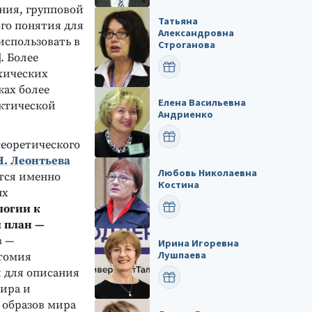
ания, групповой
Татьяна
ого понятия для
Александровна
использовать в
Строганова
. Более
ПОЗДРАВИТЬ
хических
ках более
Елена Васильевна
ктической
Андриенко
ПОЗДРАВИТЬ
теоретического
Н. Леонтьева
Любовь Николаевна
ется именно
Костина
ых
ПОЗДРАВИТЬ
логии к
 план —
в —
Ирина Игоревна
Лушпаева
отомия
я для описания
ПОЗДРАВИТЬ
мира и
 образов мира