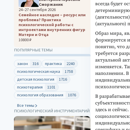
всегда будет о
Сморжаник
24–27 сентября 2026
детерминирую
Семейное наследие – ресурс или
(деятельности
проблема? Практика
(актуального) 
психологической работы с
интроектами внутренних фигур
Образ мира, яв
Матери и Отца
формируется и
10800 ₽
понятно, что д
ПОПУЛЯРНЫЕ ТЕМЫ
требуется разр
актуальной акт
закон
316
практика
2240
изменяется. Т
психологическая наука
1758
наполнении. В
детская психология
1716
индивидуальны
психологическ
психотерапия
1101
психология образования
1076
В разрабатыва
субъективност
Все темы
здесь и сейчас
ПСИХОЛОГИЧЕСКИЙ ИНСТРУМЕНТАРИЙ
социологическ
Реклама
индивидуально
специфика и ра