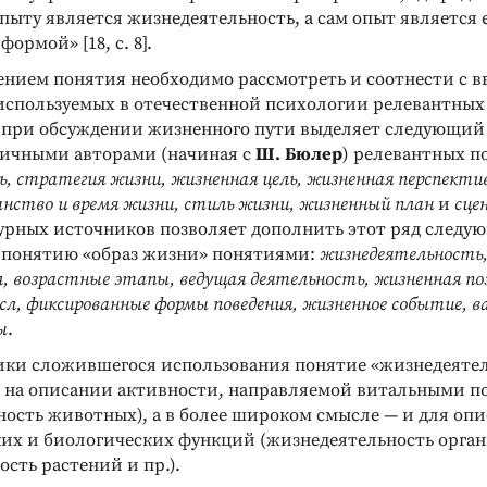
ыту является жизнедеятельность, а сам опыт является 
ормой» [18, с. 8].
ением понятия необходимо рассмотреть и соотнести с 
используемых в отечественной психологии релевантны
] при обсуждении жизненного пути выделяет следующий
ичными авторами (начиная с
Ш. Бюлер
) релевантных п
, стратегия жизни, жизненная цель, жизненная перспекти
анство и время жизни, стиль жизни, жизненный план
и
сце
урных источников позволяет дополнить этот ряд след
понятию «образ жизни» понятиями:
жизнедеятельность,
, возрастные этапы, ведущая деятельность, жизненная по
л, фиксированные формы поведения, жизненное событие, 
ы
.
ики сложившегося использования понятие «жизнедеяте
 на описании активности, направляемой витальными п
ность животных), а в более широком смысле — и для оп
их и биологических функций (жизнедеятельность орган
сть растений и пр.).