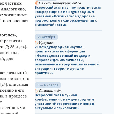
сех частных
Санкт-Петербург, online
Всероссийская научно-практическая
. Аналогично,
конференция с международным
ия: жизненные
участием «Психическое здоровье
подростков: от саморазрушения к
й и жизненная
жизнестойкости»
огенез»,
23 октября
ей развития
Иркутск
7; 35 и др.].
VI Международная научно-
практическая конференция
азвито для
«Межведомственный подход к
ей, для
сопровождению личности,
оказавшейся в трудной жизненной
ситуации: теория и лучшие
ает реальный
практики»
сматривать его
[24], описывая
5 — 6 ноября
именно в его
Самара, online
Всероссийская научная
, в процессе
конференция с международным
т
участием «Исторические имена в
объективными
актуальной психологии»
, который