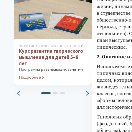
жизни, динами
в студенчестве 
общественно-и
периода, стра
отшельника). 
план выступае
РАЗВИТИЕ ТВОРЧЕСКИХ СПОСОБНОСТЕЙ
ПЕСОЧНИЦЫ
типическим.
Курс развития творческого
Песочная ма
2. Описание и
мышления для детей 5–8
Коррекционно-
комплекс для п
лет
Используемые 
Программа развивающих занятий
Подробнее
типичных видо
Подробнее
целом, которая 
жизнедеятельно
классов, соотв
«формы челове
для историческ
Типология обр
(феодальный, 
общества), ча