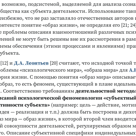
, возможно, подсистемой, выделяемой для анализа созн
бщества как субъекта деятельности. Использование так
избежно, что не раз заставляло отечественных авторов 
нтексте понятие «образ жизни», не определяя его [21; 24]
се проблемы описания взаимоотношений различных пси
лений не могут быть решены вне их рассмотрения в рам
емы обеспечения (этими процессами и явлениями) пра
убъекта.
[12] и
Д.А. Леонтьев
[20] считают, что исходной точкой 
облемы «психологического мира», «образа мира» для
А.
егория жизни. С помощью понятия «образ мира» описыва
образ, то есть феномен, существующий в плане идеальн
. Соответственно требованиям
деятельностной методо
исаний психологической феноменологии «субъектный
тивности субъекта»
(например: цель — действие, моти
идея — реализация и т.п.) должна быть построена и дих
з мира — образ жизни», в которой второй член вводитс
ой совокупности деятельностей, регулируемых образом 
о. Описание субъективной специфики индивидуальных