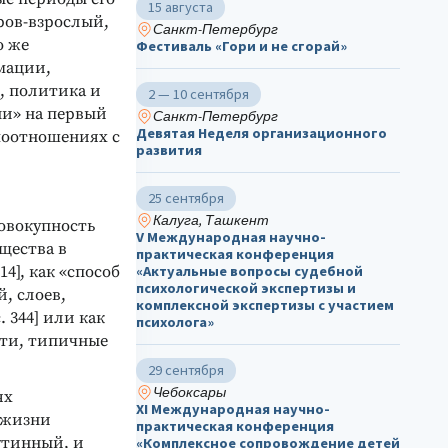
15 августа
ров-взрослый,
Санкт-Петербург
о же
Фестиваль «Гори и не сгорай»
мации,
, политика и
2 — 10 сентября
ни» на первый
Санкт-Петербург
Девятая Неделя организационного
моотношениях с
развития
25 сентября
Калуга, Ташкент
совокупность
V Международная научно-
щества в
практическая конференция
14], как «способ
«Актуальные вопросы судебной
психологической экспертизы и
, слоев,
комплексной экспертизы с участием
 344] или как
психолога»
сти, типичные
29 сентября
Чебоксары
ях
ХΙ Международная научно-
 жизни
практическая конференция
утинный, и
«Комплексное сопровождение детей