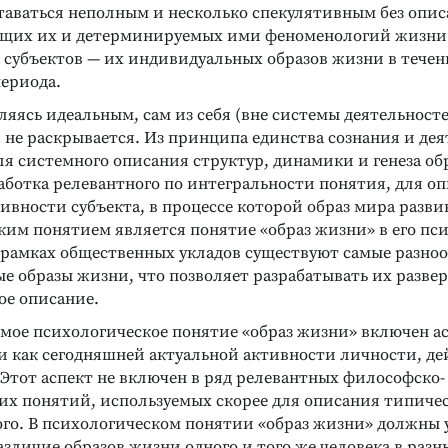
ставаться неполным и несколько спекулятивным без опи
щих их и детерминируемых ими феноменологий жизни
) субъектов — их индивидуальных образов жизни в течен
периода.
ляясь идеальным, сам из себя (вне системы деятельносте
 не раскрывается. Из принципа единства сознания и де
ля системного описания структур, динамики и генеза об
аботка релевантного по интегральности понятия, для о
ивности субъекта, в процессе которой образ мира разви
аким понятием является понятие «образ жизни» в его пс
 рамках общественных укладов существуют самые разно
е образы жизни, что позволяет разрабатывать их разве
ое описание.
емое психологическое понятие «образ жизни» включен а
и как сегодняшней актуальной активности личности, д
. Этот аспект не включен в ряд релевантных философско-
их понятий, используемых скорее для описания типичес
Реклама
Реклама
го. В психологическом понятии «образ жизни» должны 
зличие образов жизни одного и того же человека в разн