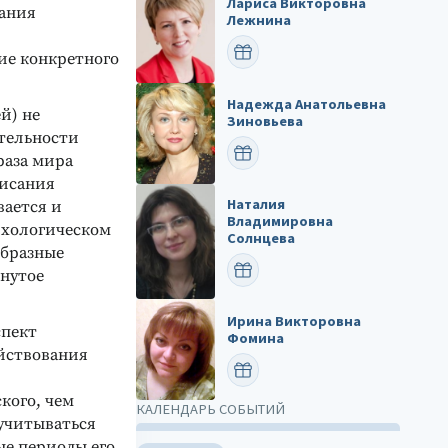
Лариса Викторовна
сания
Лежнина
ПОЗДРАВИТЬ
ие конкретного
Надежда Анатольевна
й) не
Зиновьева
ятельности
ПОЗДРАВИТЬ
раза мира
писания
Наталия
вается и
Владимировна
ихологическом
Солнцева
образные
ПОЗДРАВИТЬ
рнутое
Ирина Викторовна
спект
Фомина
ействования
ПОЗДРАВИТЬ
кого, чем
КАЛЕНДАРЬ СОБЫТИЙ
учитываться
ые периоды его