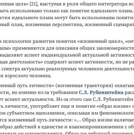
нная цель» [21], выступая в роли общего интегратора в
ыть использовано только как понятие идеального плана
нятия идеального плана могут быть использованы понят
нный план, жизненная перспектива, жизненный сценари
в психологии развития понятия «жизненный цикл», «онт
тапы» применяются для описания общих закономерност
выделяют аспект индивидуальной актуальной активности [
ая деятельность» содержит аспект активности, но не р
 спектра актуально реализуемых человеком деятельност
и взрослого человека.
енный путь личности» (жизненная траектория) охватыв
сти, но именно из-за требования
С.Л. Рубинштейна
рас
ет аспект актуальности. Из-за этого сам С.Л. Рубинштейн 
ь личности, употребляет еще и понятие «образ жизни» 
ом субъектном наполнении, описывая им феноменологию
тся жизненный путь личности: «… Образ жизни включае
образ действий в единстве и взаимопроникновении с 
оторых он осуществляется. Образ же действий человека