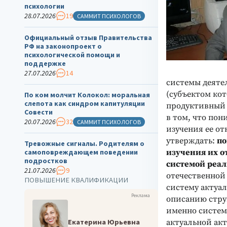
психологии
28.07.2026
19
САММИТ ПСИХОЛОГОВ
Официальный отзыв Правительства
РФ на законопроект о
психологической помощи и
поддержке
27.07.2026
14
системы деятел
(субъектом кот
По ком молчит Колокол: моральная
слепота как синдром капитуляции
продуктивный 
Совести
в том, что по
20.07.2026
32
САММИТ ПСИХОЛОГОВ
изучения ее о
утверждать:
по
Тревожные сигналы. Родителям о
изучения их о
самоповреждающем поведении
подростков
системой реал
21.07.2026
9
отечественной
ПОВЫШЕНИЕ КВАЛИФИКАЦИИ
систему актуа
Реклама
описанию струк
именно систем
Екатерина Юрьевна
актуальной акт