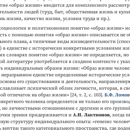
ятие «образ жизни» вводится для комплексного рассмот
ельности людей (труд, быт, общественная жизнь и культ
нь жизни, качество жизни, условия труда и пр.).
социологии и политэкономии понятие «образ жизни» ис
есть с помощью понятия «образ жизни» описывается не о
ьного плана, а типичные виды жизнедеятельности (спос
) в единстве с исторически конкретными условиями жи
х словарях понятие «образ жизни» не определяется, но
ой литературе употребляется в сходном контексте с ук
ть индивидуальных образов жизни: «Образ жизни челове
неразрывном единстве определенные исторические усл
основы его существования и деятельность, направленну
славливает психический облик личности, которая, в св
й отпечаток на образ жизни» [24, т. 2, с. 103].
Б.Ф. Ломов
нкретного человека определяется не только его произв
, но личностными отношениями с другими и его группо
очки зрения придерживается и
А.Н. Лактионов
, когда 
ную структуру индивидуального опыта: «генезис челове
внутри такого категориального пространства, где родо