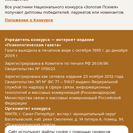
Все участники Национального конкурса «Золотая Психея»
получают дипломы победителей, лауреатов или номинантов.
Положение о Конкурсе
Учредитель конкурса — интернет-издание
«Психологическая газета»
Газета выходила в печатном виде с октября 1995 г. до декабря
2005 г.
Зарегистрирована в Комитете по печати РФ 26.06.96.
Свидетельство № 015023.
Зарегистрирована как сетевое издание 23 ноября 2012 года.
Свидетельство ЭЛ № ФС 77 – 51637 выдано Федеральной
службой по надзору в сфере связи, информационных
технологий и массовых коммуникаций (Роскомнадзором)
Министерства связи и массовых коммуникаций Российской
Федерации.
Оргкомитет конкурса
199178, г. Санкт-Петербург, вн.тер.г. муниципальный округ
Васильевский, наб. реки Смоленки, д. 14 литера А, помещ. 1Н,
«Психологическая газета».
Сайт использует файлы cookie с помощью сервисов
E-mail: psy@psy.su; сайт: www.psy.su