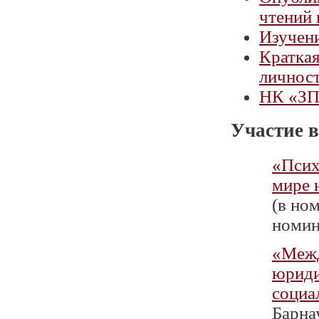
чтений 
Изучени
Краткая
личност
НК «ЗП»
Участие в
«Псих
мире 
(в ном
номин
«Межд
юриди
социа
Барна