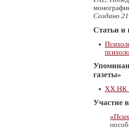
монографии
Создано 21
Статьи и 
Психоло
психоло
Упоминан
газеты»
XX НК 
Участие в
«Псих
пособ