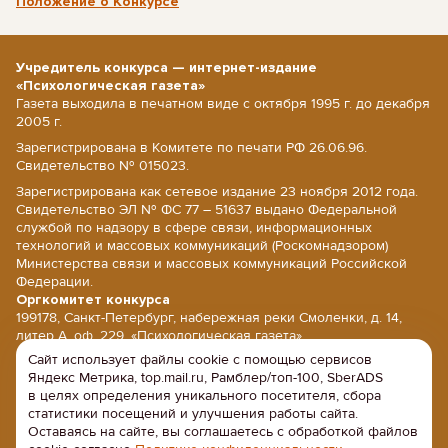
Положение о Конкурсе
Учредитель конкурса — интернет-издание
«Психологическая газета»
Газета выходила в печатном виде с октября 1995 г. до декабря
2005 г.
Зарегистрирована в Комитете по печати РФ 26.06.96.
Свидетельство № 015023.
Зарегистрирована как сетевое издание 23 ноября 2012 года.
Свидетельство ЭЛ № ФС 77 – 51637 выдано Федеральной
службой по надзору в сфере связи, информационных
технологий и массовых коммуникаций (Роскомнадзором)
Министерства связи и массовых коммуникаций Российской
Федерации.
Оргкомитет конкурса
199178, Санкт-Петербург, набережная реки Смоленки, д. 14,
литер А, оф. 229, «Психологическая газета».
Сайт использует файлы cookie с помощью сервисов
E-mail: psy@psy.su; сайт: www.psy.su
Яндекс Метрика, top.mail.ru, Рамблер/топ-100, SberADS
Напишите нам
в целях определения уникального посетителя, сбора
Политика конфиденциальности
статистики посещений и улучшения работы сайта.
Оставаясь на сайте, вы соглашаетесь с обработкой файлов
Положение об обработке персональных данных