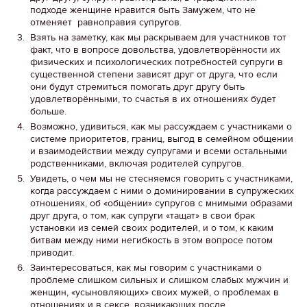
подходе женщине нравится быть Замужем, что не
отменяет равноправия супругов.
Взять на заметку, как мы раскрываем для участников тот
факт, что в вопросе довольства, удовлетворённости их
физических и психологических потребностей супруги в
существенной степени зависят друг от друга, что если
они будут стремиться помогать друг другу быть
удовлетворёнными, то счастья в их отношениях будет
больше.
Возможно, удивиться, как мы рассуждаем с участниками о
системе приоритетов, границ, выгод в семейном общении
и взаимодействии между супругами и всеми остальными
родственниками, включая родителей супругов.
Увидеть, о чем мы не стесняемся говорить с участниками,
когда рассуждаем с ними о доминировании в супружеских
отношениях, об «общении» супругов с мнимыми образами
друг друга, о том, как супруги «тащат» в свои брак
установки из семей своих родителей, и о том, к каким
битвам между ними негибкость в этом вопросе потом
приводит.
Заинтересоваться, как мы говорим с участниками о
проблеме слишком сильных и слишком слабых мужчин и
женщин, «усыновляющих» своих мужей, о проблемах в
отношениях и в сексе, возникающих после