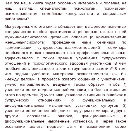
Чем же наша книга будет особенно интересна и полезна, на
наш взгляд, специалистам психологам, психиатрам,
психотерапевтам, семейным консультантам и социальным
работникам?
Мы уверены, что эта книга обладает для вышеперечисленных
специалистов особой практической ценностью, так как в ней
мужчиной-психологом детально описано (с комментариями
женщины-психолога!) проведение нами семинара по
гармонизации супружеских взаимоотношений – семинара
необычного и, как показывает наш профессиональный опыт,
эффективного с точки зрения улучшения супружеских
отношений и психологического здоровья участников. В чем
необычность описанного в книге группового занятия? В том,
что подача учебного материала осуществляется как бы
«между делом», в процессе живого общения с участниками,
умело направляемого ведущим таким образом, чтобы 1)
участники могли поделиться наболевшим, но без затягивания
этого по времени 2) участники узнавали о типичных ошибках в
супружеских отношениях, о функциональных и
дисфункциональных мысленных установках супругов 3)
участники могли через общение с ведущим семинара и друг с
другом осознавать ошибки, функциональные и
дисфункциональные мысленные установки, и через такое
осознание делать первые шаги к изменениям своих