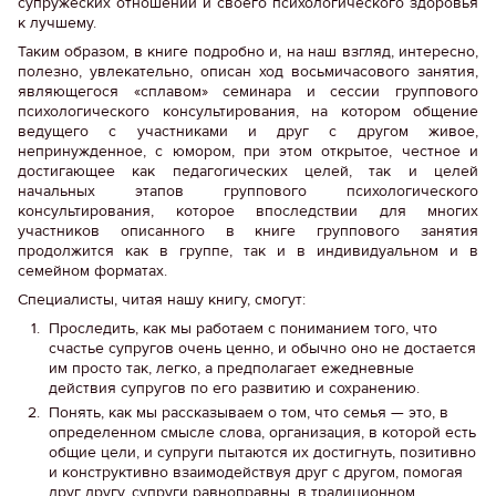
супружеских отношений и своего психологического здоровья
к лучшему.
Таким образом, в книге подробно и, на наш взгляд, интересно,
полезно, увлекательно, описан ход восьмичасового занятия,
являющегося «сплавом» семинара и сессии группового
психологического консультирования, на котором общение
ведущего с участниками и друг с другом живое,
непринужденное, с юмором, при этом открытое, честное и
достигающее как педагогических целей, так и целей
начальных этапов группового психологического
консультирования, которое впоследствии для многих
участников описанного в книге группового занятия
продолжится как в группе, так и в индивидуальном и в
семейном форматах.
Специалисты, читая нашу книгу, смогут:
Проследить, как мы работаем с пониманием того, что
счастье супругов очень ценно, и обычно оно не достается
им просто так, легко, а предполагает ежедневные
действия супругов по его развитию и сохранению.
Понять, как мы рассказываем о том, что семья — это, в
определенном смысле слова, организация, в которой есть
общие цели, и супруги пытаются их достигнуть, позитивно
и конструктивно взаимодействуя друг с другом, помогая
друг другу, супруги равноправны, в традиционном