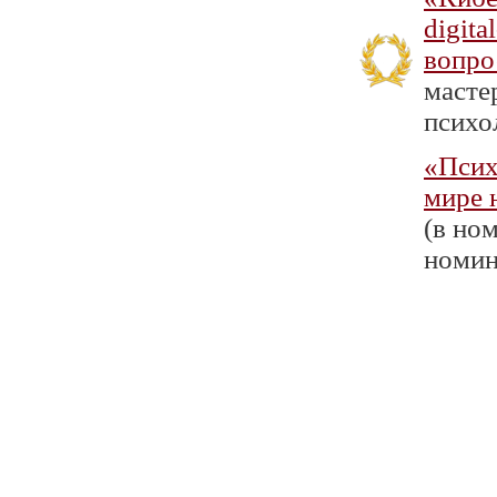
digita
вопро
масте
психол
«Псих
мире 
(в ном
номин