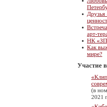
Любовь 
Петербу
Друзья 
ценност
Встреча
арт-те
НК «ЗП»
Как вы
мире?
Участие в
«Клип
совре
(в но
2021 г
«Кибе