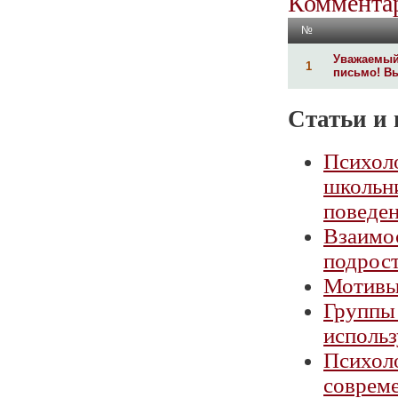
Комментар
№
Уважаемый 
1
письмо! Вы
Статьи и 
Психол
школьн
поведе
Взаимос
подрос
Мотивы
Группы
исполь
Психоло
соврем