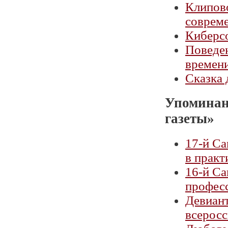
Клипово
совреме
Киберсо
Поведен
времен
Сказка 
Упоминан
газеты»
17-й Са
в практ
16-й Са
профес
Девиант
всерос