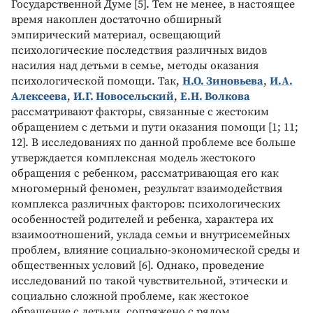
Государственной Думе [5]. Тем не менее, в настоящее
время накоплен достаточно обширный
эмпирический материал, освещающий
психологические последствия различных видов
насилия над детьми в семье, методы оказания
психологической помощи. Так,
Н.О. Зиновьева
,
И.А.
Алексеева
,
И.Г. Новосельский
,
Е.Н. Волкова
рассматривают факторы, связанные с жестоким
обращением с детьми и пути оказания помощи [1; 11;
12]. В исследованиях по данной проблеме все больше
утверждается комплексная модель жестокого
обращения с ребенком, рассматривающая его как
многомерный феномен, результат взаимодействия
комплекса различных факторов: психологических
особенностей родителей и ребенка, характера их
взаимоотношений, уклада семьи и внутрисемейных
проблем, влияние социально-экономической среды и
общественных условий [6]. Однако, проведение
исследований по такой чувствительной, этически и
социально сложной проблеме, как жестокое
обращение с детьми, сопряжено с рядом