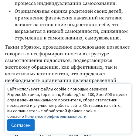
процесса индивидуализации самосознания.
Отрицательная оценка родителей своих детей,
применение физических наказаний негативно
влияют на отношение подростков к себе, что
выражается в низкой самоценности, сниженном
стремлении к самопознанию, самоуважению.
Таким образом, проведенное исследование позволяет
говорить о несформированности в структуре
самоотношения подростков, подвергающихся
жестокому обращению, как аффективных, так и
когнитивных компонентов, что определяет
необходимость организации целенаправленной
психологической работы, направленной на
Сайт использует файлы cookie с помощью сервисов
самоотношение и гармонизацию отношений с
Яндекс Метрика, top.mail.ru, Рамблер/топ-100, SberADS в целях
определения уникального посетителя, сбора статистики
родителями.
посещений и улучшения работы сайта. Оставаясь на сайте,
вы соглашаетесь с обработкой файлов cookie
Библиография
согласно
Политике конфиденциальности
.
Алексеева И.А., Новосельский И.Г. Жестокое
Согласен
обращение с ребенком: Причины. Последствия.