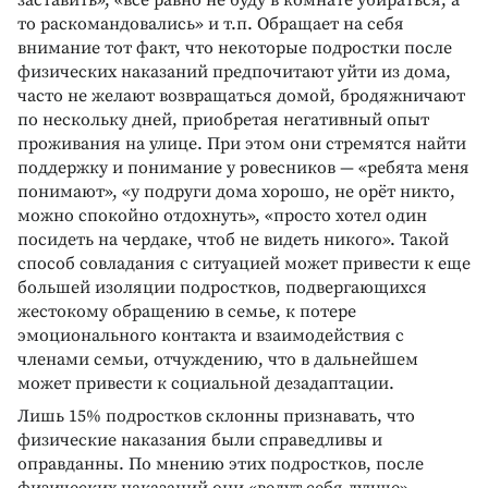
заставить», «всё равно не буду в комнате убираться, а
то раскомандовались» и т.п. Обращает на себя
внимание тот факт, что некоторые подростки после
физических наказаний предпочитают уйти из дома,
часто не желают возвращаться домой, бродяжничают
по нескольку дней, приобретая негативный опыт
проживания на улице. При этом они стремятся найти
поддержку и понимание у ровесников — «ребята меня
понимают», «у подруги дома хорошо, не орёт никто,
можно спокойно отдохнуть», «просто хотел один
посидеть на чердаке, чтоб не видеть никого». Такой
способ совладания с ситуацией может привести к еще
большей изоляции подростков, подвергающихся
жестокому обращению в семье, к потере
эмоционального контакта и взаимодействия с
членами семьи, отчуждению, что в дальнейшем
может привести к социальной дезадаптации.
Лишь 15% подростков склонны признавать, что
физические наказания были справедливы и
оправданны. По мнению этих подростков, после