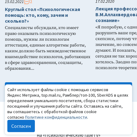
17.02.2020
15.02.2021
2
Лекция профессо
Круглый стол «Психологическая
В.М.Аллахвердов
помощь: кто, кому, зачем и
сознание»
сколько?»
«Я попробую, с одн
Специалисты обсуждали, кто имеет
разрушить ваше пре
право оказывать психологическую
скепсисе, потому чт
помощь, нужны ли психологам
значение, но совсем
аттестация, единые алгоритмы работы,
думают. И показать,
каким должно быть межведомственное
сегодня не так хоро
взаимодействие психологов, работающих
хотелось. Заодно по
в сфере здравоохранения, соцзащиты,
психологи-теорети
образования...
Все публикации
Сайт использует файлы cookie с помощью сервисов
Яндекс Метрика, top.mail.ru, Рамблер/топ-100, SberADS в целях
определения уникального посетителя, сбора статистики
посещений и улучшения работы сайта. Оставаясь на сайте,
Хотите получать подборку новых
вы соглашаетесь с обработкой файлов cookie
согласно
Политике конфиденциальности
.
материалов каждую неделю?
Согласен
Оформите бесплатную подписку
на «Психологическую газету»