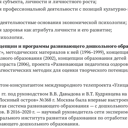
 субъекта, личности и личностного роста;
я профессиональной деятельности с позиций культурно
-деятельностные основания экономической психологии;
 здоровья как атрибута личности и его развитие;
сихологии.
нцепции и программы развивающего дошкольного обр
т», методических материалов к ней (1996–1999), концепц
зного образования (2002), концепции образования детей
зраста (2006), проекта «Развивающая педагогика оздоров
иагностических методик для оценки творческого потенци
ртом-консультантом международного телепроекта «Улица
г. гг. под руководством В.В. Давыдова и В.Т. Кудрявцева н
Лосиный остров» №368 г. Москвы была впервые выстрое
тая система развивающего образования — с дошкольного
в. В 2016–2020 г. — научный руководитель сети экспери
рального института развития образования по отработк
вающего дошкольного образования.