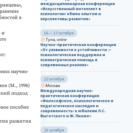
междисциплинарная конференция
рявцева»,
«Искусственный интеллект в
транение
психологии: обмен опытом и
бностей в
перспективы развития»
 и
16 — 17 октября
его
Тула, online
Научно-практическая конференция
«От уязвимости к устойчивости —
иг:
психологическая поддержка и
психиатрическая помощь в
современных реалиях»
рник научно-
22 октября
я (М., 1996)
Москва
Международная научно-
ский подход
практическая конференция
«Философское, психологическое и
педагогическое наследие и
бное пособие
современность: к юбилеям Л.С.
Выготского и Ж. Пиаже»
гия развития
23 октября