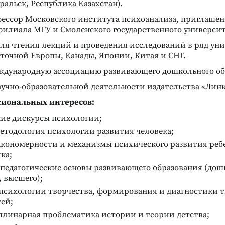
Уральск, Республика Казахстан).
рофессор Московского института психоанализа, приглаше
филиала МГУ и Смоленского государственного университ
ля чтения лекций и проведения исследований в ряд ун
СКИХ СПОСОБНОСТЕЙ
ДИАГНОСТИКА ОСОБЕННОСТЕЙ
ия творческого
ЛИЧНОСТИ
сточной Европы, Канады, Японии, Китая и СНГ.
Проективная методика
я детей 5–8
«Hand-тест»
ждународную ассоциацию развивающего дошкольного об
Выявление склонности к
вивающих занятий
учно-образовательной деятельности издательства «Линк
деструктивному поведению
сиональных интересов:
Подробнее
ие дискурсы психологии;
етодология психологии развития человека;
акономерности и механизмы психического развития реб
ка;
педагогические основы развивающего образования (дош
 высшего);
психологии творчества, формирования и диагностики 
ей;
линарная проблематика истории и теории детства;