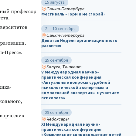
15 августа
Санкт-Петербург
нный профессор
Фестиваль «Гори и не сгорай»
ета.
иверситетов
2 — 10 сентября
Санкт-Петербург
Девятая Неделя организационного
разования.
развития
а-Пресс».
25 сентября
Калуга, Ташкент
V Международная научно-
практическая конференция
«Актуальные вопросы судебной
енка-
психологической экспертизы и
комплексной экспертизы с участием
психолога»
кольного,
29 сентября
творческих
Чебоксары
ХΙ Международная научно-
практическая конференция
«Комплексное сопровождение детей