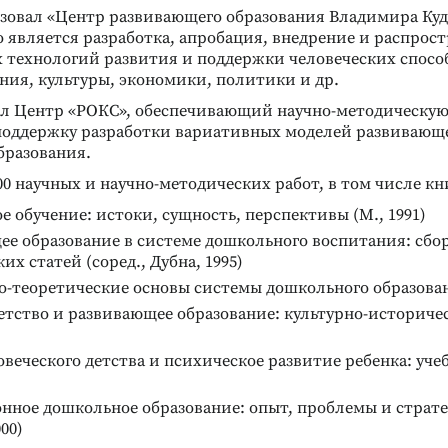
низовал «Центр развивающего образования Владимира Куд
 является разработка, апробация, внедрение и распрос
 технологий развития и поддержки человеческих спосо
ния, культуры, экономики, политики и др.
едил Центр «РОКС», обеспечивающий научно-методическую
поддержку разработки вариативных моделей развивающ
бразования.
0 научных и научно-методических работ, в том числе кн
 обучение: истоки, сущность, перспективы (М., 1991)
е образование в системе дошкольного воспитания: сбо
их статей (соред., Дубна, 1995)
-теоретические основы системы дошкольного образовани
етство и развивающее образование: культурно-историче
веческого детства и психическое развитие ребенка: уче
нное дошкольное образование: опыт, проблемы и страте
000)