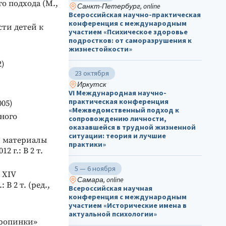
о подхода (М.,
Санкт-Петербург, online
Всероссийская научно-практическая
конференция с международным
ти детей к
участием «Психическое здоровье
подростков: от саморазрушения к
жизнестойкости»
2)
23 октября
Иркутск
VI Международная научно-
практическая конференция
05)
«Межведомственный подход к
ного
сопровождению личности,
оказавшейся в трудной жизненной
ситуации: теория и лучшие
: материалы
практики»
 г.: В 2 т.
5 — 6 ноября
 XIV
Самара, online
В 2 т. (ред.,
Всероссийская научная
конференция с международным
участием «Исторические имена в
актуальной психологии»
Тропинки»