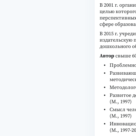
В 2001 г. орга
целью которого
перспективных
сфере образова
В 2015 г. учр
издательскую 
дошкольного о
Автор
свыше 60
Проблемное
Развивающе
методическ
Методолого
Развитое д
(М., 1997)
Смысл чело
(М., 1997)
Инновацио
(М., 1997-2