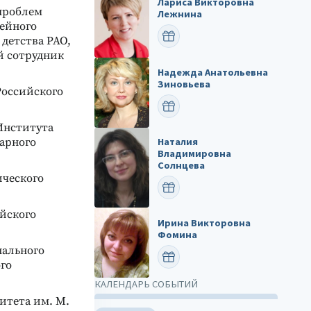
Лариса Викторовна
 проблем
Лежнина
мейного
ПОЗДРАВИТЬ
детства РАО,
й сотрудник
Надежда Анатольевна
Зиновьева
Российского
ПОЗДРАВИТЬ
Института
Наталия
тарного
Владимировна
Солнцева
ического
ПОЗДРАВИТЬ
ийского
Ирина Викторовна
Фомина
нального
ПОЗДРАВИТЬ
ого
КАЛЕНДАРЬ СОБЫТИЙ
ситета им. М.