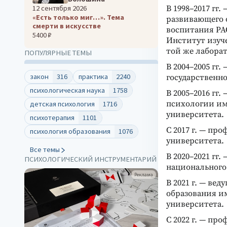
12 сентября 2026
В 1998–2017 гг
«Есть только миг…». Тема
развивающего 
смерти в искусстве
воспитания РА
5400 ₽
Институт изуче
той же лабора
ПОПУЛЯРНЫЕ ТЕМЫ
В 2004–2005 гг
закон
316
практика
2240
государственно
психологическая наука
1758
В 2005–2016 г
психологии им.
детская психология
1716
университета.
психотерапия
1101
С 2017 г. — пр
психология образования
1076
университета.
Все темы
В 2020–2021 г
ПСИХОЛОГИЧЕСКИЙ ИНСТРУМЕНТАРИЙ
национального 
Реклама
В 2021 г. — ве
образования им
университета.
С 2022 г. — пр