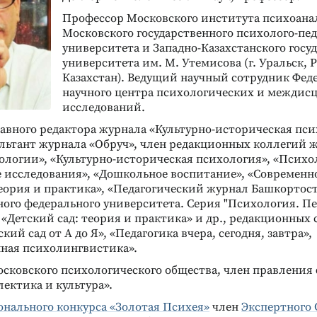
Профессор Московского института психоана
Московского государственного психолого-пед
университета и Западно-Казахстанского госу
университета им. М. Утемисова (г. Уральск, 
Казахстан). Ведущий научный сотрудник Фед
научного центра психологических и межди
исследований.
авного редактора журнала «Культурно-историческая пси
льтант журнала «Обруч», член редакционных коллегий 
ологии», «Культурно-историческая психология», «Психо
е исследования», «Дошкольное воспитание», «Современн
еория и практика», «Педагогический журнал Башкортост
ого федерального университета. Серия "Психология. Пе
 «Детский сад: теория и практика» и др., редакционных 
кий сад от А до Я», «Педагогика вчера, сегодня, завтра»,
ная психолингвистика».
осковского психологического общества, член правления
ектика и культура».
нального конкурса «Золотая Психея»
член
Экспертного 