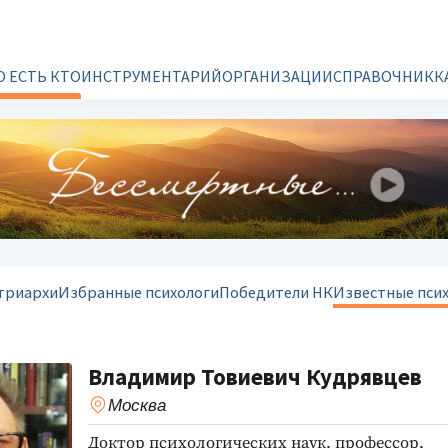
О ЕСТЬ КТО
ИНСТРУМЕНТАРИЙ
ОРГАНИЗАЦИИ
СПРАВОЧНИК
К
триархи
Избранные психологи
Победители НК
Известные пси
Владимир Товиевич Кудрявцев
Москва
Доктор психологических наук, профессор.