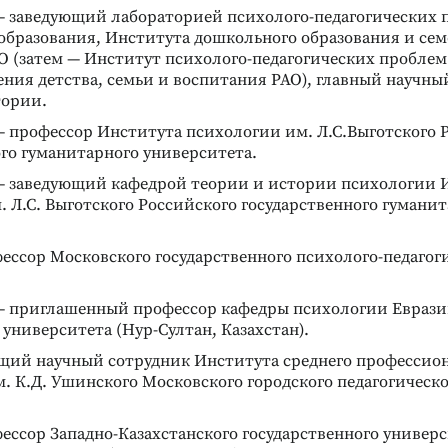
. — заведующий лабораторией психолого-педагогических
образования, Института дошкольного образования и се
О (затем — Институт психолого-педагогических проблем 
ния детства, семьи и воспитания РАО), главный научны
тории.
. — профессор Института психологии им. Л.С.Выготского 
го гуманитарного университета.
г. — заведующий кафедрой теории и истории психологии 
 Л.С. Выготского Российского государственного гумани
офессор Московского государственного психолого-педагог
г. — приглашенный профессор кафедры психологии Евраз
университета (Нур-Султан, Казахстан).
Реклама
Реклама
дущий научный сотрудник Института среднего профессио
. К.Д. Ушинского Московского городского педагогическ
офессор Западно-Казахстанского государственного универ