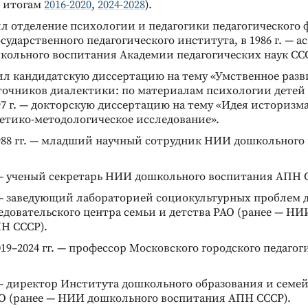
 итогам
2016-2020
,
2024-2028
).
чил отделение психологии и педагогики педагогического 
сударственного педагогического института, в 1986 г. — 
кольного воспитания Академии педагогических наук СС
тил кандидатскую диссертацию на тему «Умственное разв
сточников диалектики: по материалам психологии детей
997 г. — докторскую диссертацию на тему «Идея историзм
ретико-методологическое исследование».
–1988 гг. — младший научный сотрудник НИИ дошкольного
. — ученый секретарь НИИ дошкольного воспитания АПН 
. — заведующий лабораторией социокультурных проблем 
едовательского центра семьи и детства РАО (ранее — Н
Н СССР).
2019–2024 гг. — профессор Московского городского педагог
. — директор Института дошкольного образования и семе
О (ранее — НИИ дошкольного воспитания АПН СССР).