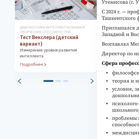
Утемисова (г. 
С 2024 г. — п
Ташкентского 
Приглашался д
ДИАГНОСТИКА ИНТЕЛЛЕКТУАЛЬНЫХ И
РАЗВИТИЕ ТВОРЧЕ
Курс развит
ТВОРЧЕСКИХ СПОСОБНОСТЕЙ
Западной и Во
Тест Векслера (детский
мышления дл
вариант)
Возглавлял Ме
лет
Измерение уровня развития
Программа раз
Директор по на
интеллекта
Подробнее
Сфера профес
Подробнее
философск
теория и м
условия, з
дошкольни
психолого-
школьного,
проблемы 
способност
междисцип