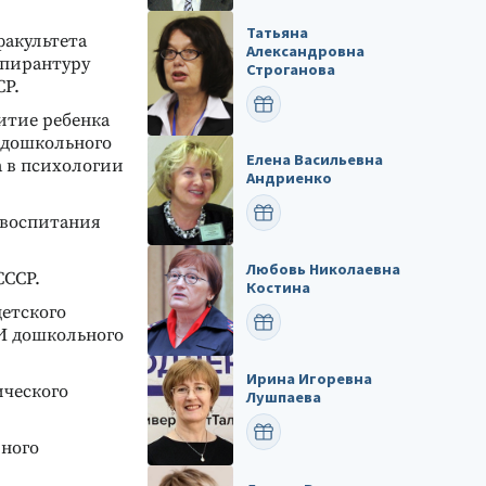
Татьяна
факультета
Александровна
аспирантуру
Строганова
СР.
ПОЗДРАВИТЬ
итие ребенка
 дошкольного
Елена Васильевна
а в психологии
Андриенко
ПОЗДРАВИТЬ
 воспитания
Любовь Николаевна
СССР.
Костина
детского
ПОЗДРАВИТЬ
ИИ дошкольного
Ирина Игоревна
ического
Лушпаева
ПОЗДРАВИТЬ
йного