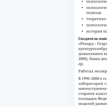
психология
психологи
подхода
теоретико
психология
история п
Создатель ко
«Рекорд – Стар
культуросообра
дошкольного во
2000), банка д
др.
Работал экспе
В 1990–2000-e г
лаборатории «
многоступенча
старших классо
площадок Феде
моделей разви