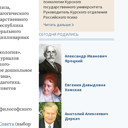
психологии Курского
государственного университета.
лиза,
Руководитель Курского отделения
агогического
Российского психо
дарственного
Читать дальше
Республика
ерального
СЕГОДНЯ РОДИЛИСЬ
сциплинарных
хология».
Александр Иванович
журналов
Яроцкий
лого-
ое дошкольное
ана»,
дагогика.
Евгения Давыдовна
советов
Хомская
 философского
Анатолий Алексеевич
Деркач
Совета
(выбор