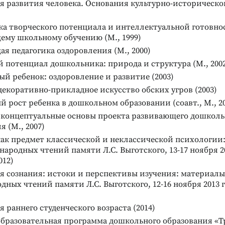
 развития человека. Основания культурно-историческог
а творческого потенциала и интеллектуальной готовнос
ему школьному обучению (М., 1999)
я педагогика оздоровления (М., 2000)
 потенциал дошкольника: природа и структура (М., 200
й ребенок: оздоровление и развитие (2003)
декоративно-прикладное искусство обских угров (2003)
 рост ребенка в дошкольном образовании (соавт., М., 20
 концептуальные основы проекта развивающего дошколь
я (М., 2007)
как предмет классической и неклассической психологии
народных чтений памяти Л.С. Выготского, 13-17 ноября 2012
012)
я сознания: истоки и перспективы изучения: материалы
ных чтений памяти Л.С. Выготского, 12-16 ноября 2013 г.: 
 раннего студенческого возраста (2014)
образовательная программа дошкольного образования «