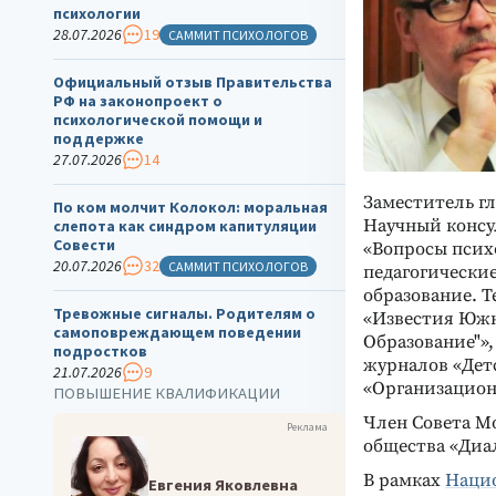
психологии
28.07.2026
19
САММИТ ПСИХОЛОГОВ
Официальный отзыв Правительства
РФ на законопроект о
психологической помощи и
поддержке
27.07.2026
14
Заместитель гл
По ком молчит Колокол: моральная
Научный консу
слепота как синдром капитуляции
Совести
«Вопросы псих
20.07.2026
32
САММИТ ПСИХОЛОГОВ
педагогически
образование. Т
Тревожные сигналы. Родителям о
«Известия Южн
самоповреждающем поведении
Образование"»,
подростков
журналов «Детс
21.07.2026
9
«Организацион
ПОВЫШЕНИЕ КВАЛИФИКАЦИИ
Член Совета М
Реклама
общества «Диал
В рамках
Нацио
Евгения Яковлевна