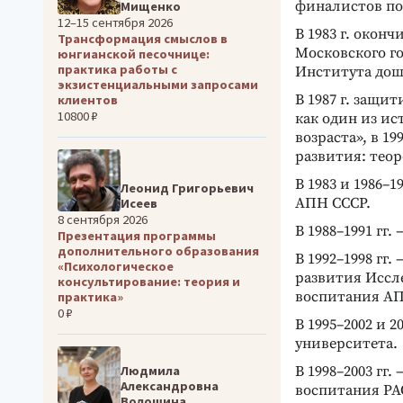
финалистов по
Мищенко
12–15 сентября 2026
В 1983 г. окон
Трансформация смыслов в
Московского го
юнгианской песочнице:
практика работы с
Института дош
экзистенциальными запросами
В 1987 г. защи
клиентов
10800 ₽
как один из и
возраста», в 1
развития: тео
В 1983 и 1986
Леонид Григорьевич
АПН СССР.
Исеев
8 сентября 2026
В 1988–1991 гг
Презентация программы
дополнительного образования
В 1992–1998 гг
«Психологическое
развития Иссл
консультирование: теория и
воспитания АП
практика»
0 ₽
В 1995–2002 и 
университета.
Людмила
В 1998–2003 гг
Александровна
воспитания РА
Волошина