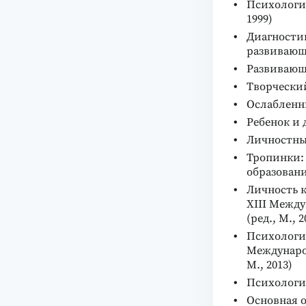
Психология
1999)
Диагностик
развивающ
Развивающа
Творческий
Ослабленны
Ребенок и 
Личностный
Тропинки:
образовани
Личность 
XIII Между
(ред., М., 2
Психологи
Международ
М., 2013)
Психология
Основная 