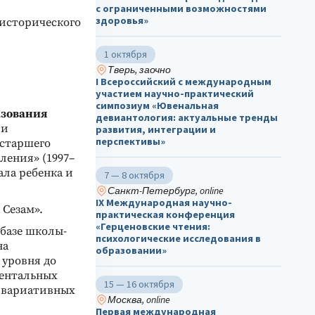
с ограниченными возможностями
здоровья»
-исторического
1 октября
Тверь, заочно
I Всероссийский с международным
участием научно-практический
симпозиум «Ювенальная
азования
девиантология: актуальные тренды
ии
развития, интеграции и
перспективы»
 старшего
ления» (1997–
ала ребенка и
7 — 8 октября
Санкт-Петербург, online
IX Международная научно-
 Сезам».
практическая конференция
«Герценовские чтения:
а базе школы-
психологические исследования в
на
образовании»
 уровня до
ментальных
15 — 16 октября
е вариативных
Москва, online
Первая международная