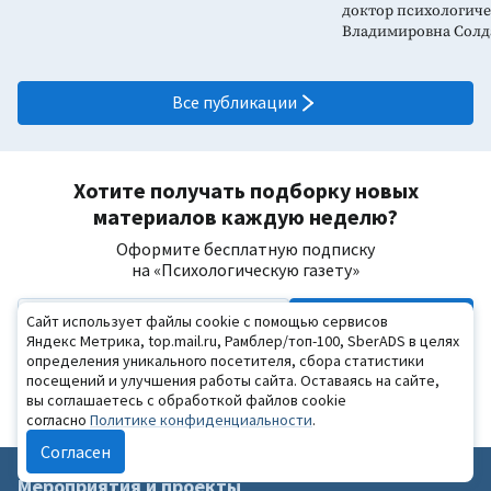
доктор психологиче
Владимировна Солд
Все публикации
Хотите получать подборку новых
материалов каждую неделю?
Оформите бесплатную подписку
на «Психологическую газету»
Подписаться
Сайт использует файлы cookie с помощью сервисов
Яндекс Метрика, top.mail.ru, Рамблер/топ-100, SberADS в целях
Я ознакомился с
Политикой конфиденциальности
и даю
определения уникального посетителя, сбора статистики
своё
согласие
на обработку персональных данных
посещений и улучшения работы сайта. Оставаясь на сайте,
Я даю согласие на получение рекламной и информационной
вы соглашаетесь с обработкой файлов cookie
рассылки
согласно
Политике конфиденциальности
.
Согласен
Мероприятия и проекты