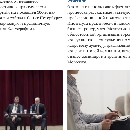
решений
тления от недавнего
фестиваля практической
О том, как использовать фасили
орый был посвящен 30-летию
процессах рассказывает заведу
» и собрал в Санкт-Петербурге
профессиональной подготовки 
Творческую и праздничную
Института практической психо
нили Фотографии и
бизнес-тренер, член Межрегио
общественной организации тре
консультантов, консультант по
кадровому аудиту, управляющи
консалтинговой компании, авто
бизнес-семинаров и тренингов 
Морозова...