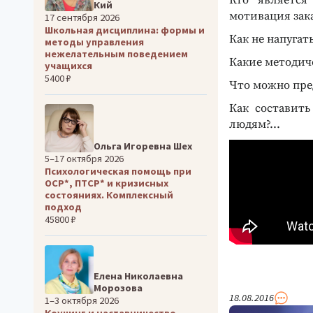
Кто является
Кий
мотивация зака
17 сентября 2026
Школьная дисциплина: формы и
Как не напугат
методы управления
нежелательным поведением
Какие методич
учащихся
5400 ₽
Что можно пред
Как составить
людям?...
Ольга Игоревна Шех
5–17 октября 2026
Психологическая помощь при
ОСР*, ПТСР* и кризисных
состояниях. Комплексный
подход
45800 ₽
Елена Николаевна
Морозова
18.08.2016
1–3 октября 2026
Коучинг и наставничество —