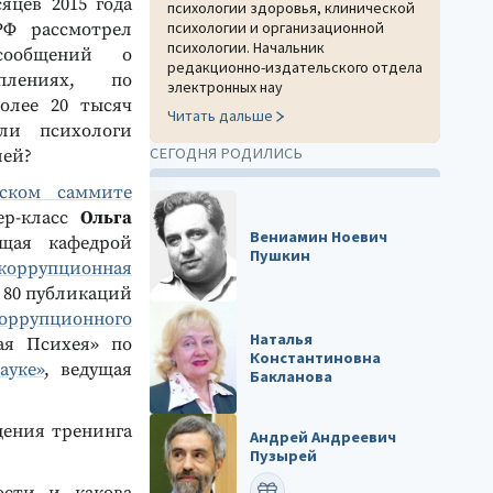
яцев 2015 года
психологии здоровья, клинической
психологии и организационной
РФ рассмотрел
психологии. Начальник
сообщений о
редакционно-издательского отдела
уплениях, по
электронных нау
более 20 тысяч
Читать дальше
ли психологи
СЕГОДНЯ РОДИЛИСЬ
ией?
гском саммите
р-класс
Ольга
Вениамин Ноевич
ющая кафедрой
Пушкин
коррупционная
 80 публикаций
оррупционного
Наталья
ая Психея» по
Константиновна
ауке»
, ведущая
Бакланова
дения тренинга
Андрей Андреевич
Пузырей
ПОЗДРАВИТЬ