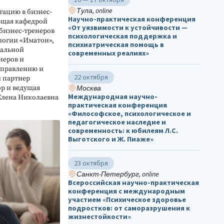
Тула, online
тацию в бизнес-
Научно-практическая конференция
ющая кафедрой
«От уязвимости к устойчивости —
бизнес-тренеров
психологическая поддержка и
логии «Иматон»,
психиатрическая помощь в
нальной
современных реалиях»
неров и
 управлению и
22 октября
й партнер
Москва
р и ведущая
Международная научно-
Елена Николаевна
практическая конференция
«Философское, психологическое и
педагогическое наследие и
современность: к юбилеям Л.С.
Выготского и Ж. Пиаже»
23 октября
Санкт-Петербург, online
Всероссийская научно-практическая
конференция с международным
участием «Психическое здоровье
подростков: от саморазрушения к
жизнестойкости»