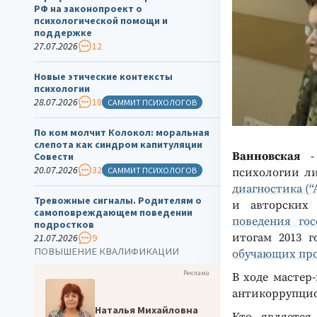
РФ на законопроект о
психологической помощи и
поддержке
27.07.2026
12
Новые этические контексты
психологии
28.07.2026
18
САММИТ ПСИХОЛОГОВ
По ком молчит Колокол: моральная
слепота как синдром капитуляции
Ванновская
- 
Совести
20.07.2026
32
САММИТ ПСИХОЛОГОВ
психологии л
диагностика (“
Тревожные сигналы. Родителям о
и авторских
самоповреждающем поведении
поведения го
подростков
итогам 2013 
21.07.2026
9
ПОВЫШЕНИЕ КВАЛИФИКАЦИИ
обучающих пр
Реклама
В ходе мастер
антикоррупцио
Наталья Михайловна