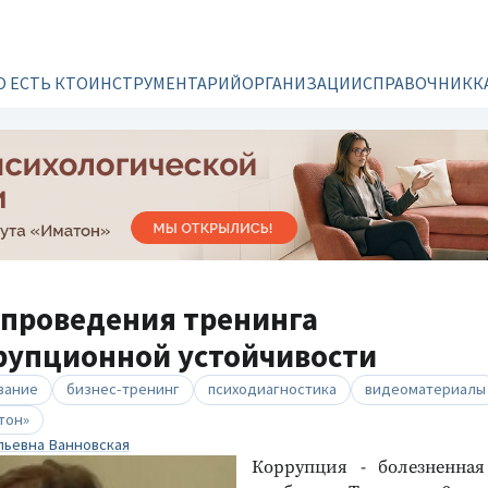
О ЕСТЬ КТО
ИНСТРУМЕНТАРИЙ
ОРГАНИЗАЦИИ
СПРАВОЧНИК
К
 проведения тренинга
рупционной устойчивости
вание
бизнес-тренинг
психодиагностика
видеоматериалы
тон»
льевна Ванновская
Коррупция - болезненная