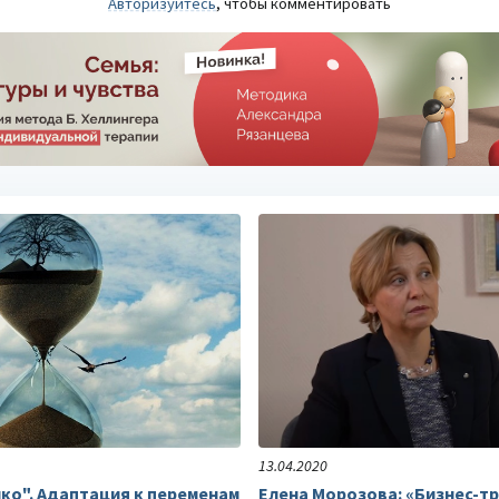
Авторизуйтесь
, чтобы комментировать
ТЕЛЛЕКТУАЛЬНЫХ И
АРТ-ТЕРАПЕВТИЧЕСКАЯ МЕТОДИКА
Арт-терапевтическая
СОБНОСТЕЙ
а (детский
методика «Позитивная
куклотерапия»
ня развития
Психотерапия внутриличностных
конфликтов и поведенческих
проблем
Подробнее
13.04.2020
ко". Адаптация к переменам
Елена Морозова: «Бизнес-т