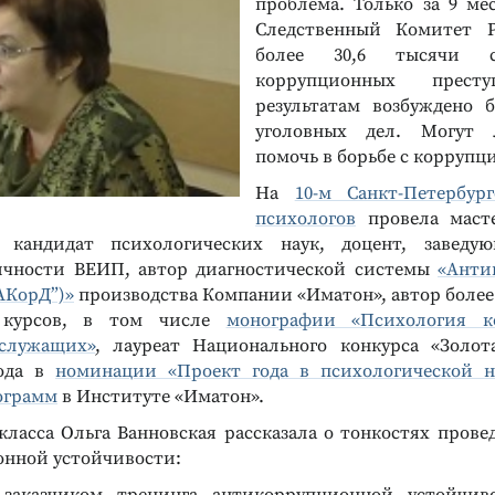
проблема. Только за 9 мес
Следственный Комитет 
более 30,6 тысячи 
коррупционных прест
результатам возбуждено 
уголовных дел. Могут 
помочь в борьбе с коррупц
На
10-м Санкт-Петербур
психологов
провела масте
кандидат психологических наук, доцент, заведу
ичности ВЕИП, автор диагностической системы
«Анти
АКорД”)»
производства Компании «Иматон», автор более
 курсов, в том числе
монографии «Психология к
сслужащих»
, лауреат Национального конкурса «Золот
года в
номинации «Проект года в психологической н
ограмм
в Институте «Иматон».
-класса Ольга Ванновская рассказала о тонкостях прове
нной устойчивости: