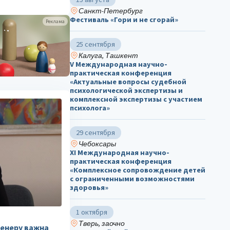
Санкт-Петербург
Фестиваль «Гори и не сгорай»
Реклама
25 сентября
Калуга, Ташкент
V Международная научно-
практическая конференция
«Актуальные вопросы судебной
психологической экспертизы и
комплексной экспертизы с участием
психолога»
29 сентября
Чебоксары
ХΙ Международная научно-
практическая конференция
«Комплексное сопровождение детей
с ограниченными возможностями
здоровья»
1 октября
Тверь, заочно
ренеру важна