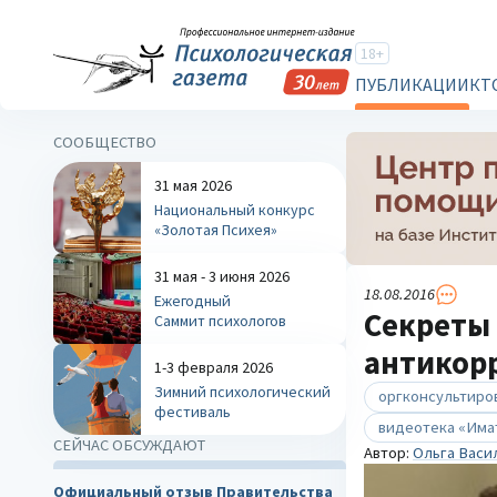
18+
ПУБЛИКАЦИИ
КТ
СООБЩЕСТВО
31 мая 2026
Национальный конкурс
«Золотая Психея»
31 мая - 3 июня 2026
18.08.2016
Ежегодный
Секреты
Саммит психологов
антикор
1-3 февраля 2026
Зимний психологический
оргконсультиро
фестиваль
видеотека «Има
СЕЙЧАС ОБСУЖДАЮТ
Автор:
Ольга Васи
Официальный отзыв Правительства