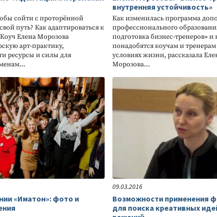
внутренняя устойчивость»
чтобы сойти с проторённой
Как изменилась программа доп
свой путь? Как адаптироваться к
профессионального образовани
Коуч Елена Морозова
подготовка бизнес-тренеров» и
рскую арт-практику,
понадобятся коучам и тренерам
и ресурсы и силы для
условиях жизни, рассказала Ел
менам...
Морозова…
09.03.2016
нии «Иматон»: фото и
Возможности применения ф
ения
для поиска креативных иде