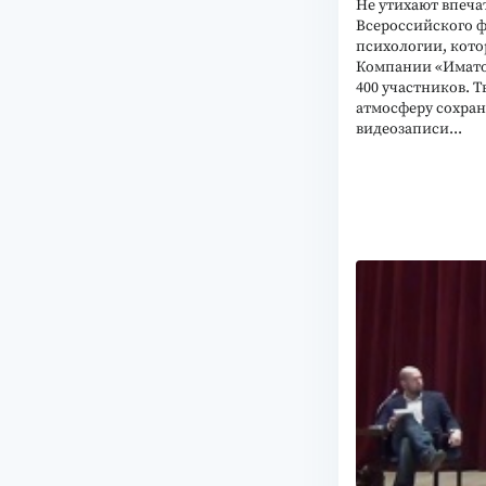
Не утихают впеча
Всероссийского 
психологии, кот
Компании «Иматон
400 участников. 
атмосферу сохра
видеозаписи...