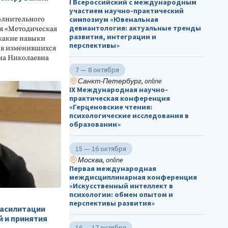
I Всероссийский с международным
участием научно-практический
симпозиум «Ювенальная
олнительного
девиантология: актуальные тренды
я «Методическая
развития, интеграции и
 какие навыки
перспективы»
 в изменившихся
ена Николаевна
7 — 8 октября
Санкт-Петербург, online
IX Международная научно-
практическая конференция
«Герценовские чтения:
психологические исследования в
образовании»
15 — 16 октября
Москва, online
Первая международная
междисциплинарная конференция
«Искусственный интеллект в
психологии: обмен опытом и
перспективы развития»
асилитации
й и принятия
16 — 17 октября