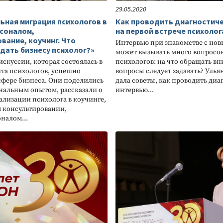
29.05.2020
ьная миграция психологов в
Как проводить диагностич
рсоналом,
на первой встрече психолог
вание, коучинг. Что
Интервью при знакомстве с но
дать бизнесу психолог?»
может вызывать много вопросо
искуссии, которая состоялась в
психологов: на что обращать вн
ита психологов, успешно
вопросы следует задавать? Уль
 сфере бизнеса. Они поделились
дала советы, как проводить диа
нальным опытом, рассказали о
интервью...
ализации психолога в коучинге,
 консультировании,
налом...