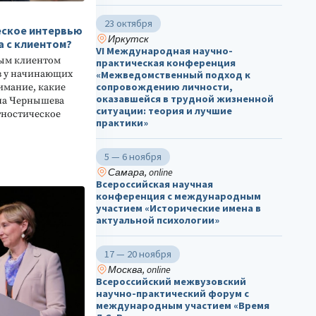
23 октября
еское интервью
Иркутск
а с клиентом?
VI Международная научно-
вым клиентом
практическая конференция
в у начинающих
«Межведомственный подход к
сопровождению личности,
имание, какие
оказавшейся в трудной жизненной
яна Чернышева
ситуации: теория и лучшие
гностическое
практики»
5 — 6 ноября
Самара, online
Всероссийская научная
конференция с международным
участием «Исторические имена в
актуальной психологии»
17 — 20 ноября
Москва, online
Всероссийский межвузовский
научно-практический форум с
международным участием «Время