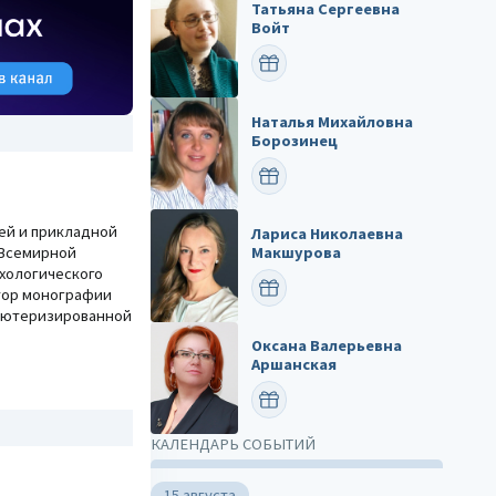
Татьяна Сергеевна
Войт
ПОЗДРАВИТЬ
Наталья Михайловна
Борозинец
ПОЗДРАВИТЬ
ей и прикладной
Лариса Николаевна
Макшурова
 Всемирной
ихологического
ПОЗДРАВИТЬ
тор монографии
пьютеризированной
Оксана Валерьевна
Аршанская
ПОЗДРАВИТЬ
КАЛЕНДАРЬ СОБЫТИЙ
15 августа