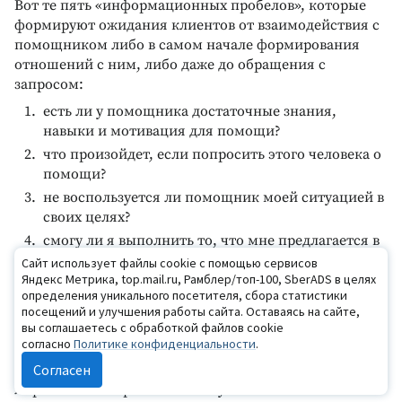
Вот те пять «информационных пробелов», которые
формируют ожидания клиентов от взаимодействия с
помощником либо в самом начале формирования
отношений с ним, либо даже до обращения с
запросом:
есть ли у помощника достаточные знания,
навыки и мотивация для помощи?
что произойдет, если попросить этого человека о
помощи?
не воспользуется ли помощник моей ситуацией в
своих целях?
смогу ли я выполнить то, что мне предлагается в
качестве помощи?
Сайт использует файлы cookie с помощью сервисов
Яндекс Метрика, top.mail.ru, Рамблер/топ-100, SberADS в целях
какова стоимость принятия помощи в
определения уникального посетителя, сбора статистики
финансовом, эмоциональном и социальном
посещений и улучшения работы сайта. Оставаясь на сайте,
плане? (Шейн, 2019).
вы соглашаетесь с обработкой файлов cookie
согласно
Политике конфиденциальности
.
В лексиконе профессиональных консультантов
Согласен
существует пока не вышедший из категории
жаргонизмов термин — «консультабельность»