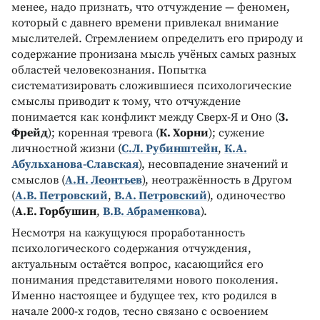
менее, надо признать, что отчуждение — феномен,
который с давнего времени привлекал внимание
мыслителей. Стремлением определить его природу и
содержание пронизана мысль учёных самых разных
областей человекознания. Попытка
систематизировать сложившиеся психологические
смыслы приводит к тому, что отчуждение
понимается как конфликт между Сверх-Я и Оно (
З.
Фрейд
); коренная тревога (
К. Хорни
); сужение
личностной жизни (
С.Л. Рубинштейн
,
К.А.
Абульханова-Славская
), несовпадение значений и
смыслов (
А.Н. Леонтьев
), неотражённость в Другом
(
А.В. Петровский
,
В.А. Петровский
), одиночество
(
А.Е. Горбушин
,
В.В. Абраменкова
).
Несмотря на кажущуюся проработанность
психологического содержания отчуждения,
актуальным остаётся вопрос, касающийся его
понимания представителями нового поколения.
Именно настоящее и будущее тех, кто родился в
начале 2000-х годов, тесно связано с освоением