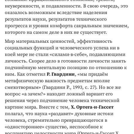
неуверенности, и подавленности. В свою очередь, это
оказалось возможным вследствие наделения
результатов науки, результатов технического
прогресса и уровня комфорта сакральным значением,
которого на самом деле в них не существует.
Мир материальных ценностей, эффективность
социальных функций и человеческого успеха ни в
коей мере не стали «силами-в-себе», подавляющими
личность. Скорее дело в готовности личности занять
подчинённую ментальную позицию по отношению к
ним. Как отметил
Р. Гвардини
, «мы придаём
метафизическую важность предметам вполне
смехотворным» (Гвардини Р., 1993, с. 27). Но все же
вопрос «а зачем?» находит ложный вариант его
решения через подчинение человека технической
картине мира. Вместе с тем,
Х. Ортега-и-Гассет
полагал, что наука «раздавит» духовные истоки
человека, стремительно превращающегося в
«одностороннее» существо, неспособное к
восприятию целостности мира (Ортега-и-Гассет Х.,