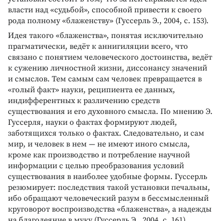
власти над «судьбой», способной привести к своего
рода полному «блаженству» (Гуссерль Э., 2004, с. 153).
Идея такого «блаженства», понятая исключительно
прагматически, ведёт к аннигиляции всего, что
связано с понятием человеческого достоинства, ведёт
к сужению личностной жизни, диссонансу значений
и смыслов. Тем самым сам человек превращается в
«голый факт» науки, реципиента ее данных,
индифферентных к различению средств
существования и его духовного смысла. По мнению Э.
Гуссерля, науки о фактах формируют людей,
заботящихся только о фактах. Следовательно, и сам
мир, и человек в нем — не имеют иного смысла,
кроме как производство и потребление научной
информации с целью преобразования условий
существования в наиболее удобные формы. Гуссерль
резюмирует: последствия такой установки печальны,
ибо обращают человеческий разум в бессмысленный
круговорот воспроизводства «блаженства», а надежды
на благодеяние в муку (Гуссерль Э., 2004, с. 161).