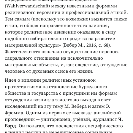
(Wahlverwandschaft) между известными формами
религиозного верования и профессиональной этикой.
Тем самым (поскольку это возможно) выявится также
и тип, и общая направленность того влияния,
которое религиозное движение оказывало в силу
подобного избирательного сродства на развитие
материальной культуры» (Вебер М., 2016, с. 68).
Фактически это означало осуществление переноса
сакрального отношения на исключительно
материальные объекты, и, как следствие, отчуждение
человека от духовных основ его жизни.
Идея о влиянии религиозных установок
протестантизма на становление буржуазного
общества и государства с присущими им формам
отчуждения возникла задолго до выхода в свет
исследований на эту тему М. Вебера и затем Э.
Фромма. Одним из первых ее высказал английский
проповедник — унитарианец, учёный, журналист
Ч.
Бэрд
. Он полагал, что последствия специфического
влияния церкви на нерелигиозные социальные