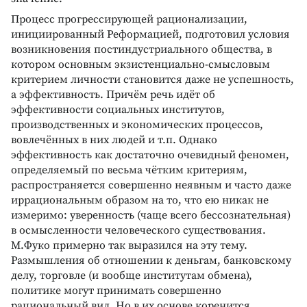
Процесс прогрессирующей рационализации,
инициированный Реформацией, подготовил условия
возникновения постиндустриального общества, в
котором основным экзистенциально-смысловым
критерием личности становится даже не успешность,
а эффективность. Причём речь идёт об
эффективности социальных институтов,
производственных и экономических процессов,
вовлечённых в них людей и т.п. Однако
эффективность как достаточно очевидный феномен,
определяемый по весьма чётким критериям,
распространяется совершенно неявным и часто даже
иррациональным образом на то, что ею никак не
измеримо: уверенность (чаще всего бессознательная)
в осмысленности человеческого существования.
М.Фуко примерно так выразился на эту тему.
Размышления об отношении к деньгам, банковскому
делу, торговле (и вообще институтам обмена),
политике могут принимать совершенно
рациональный вид. Но в их основе коренится