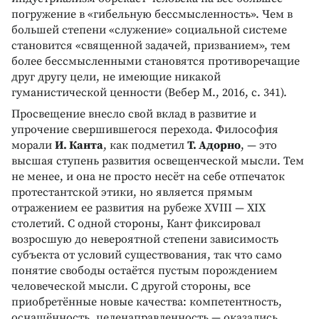
погружение в «гибельную бессмысленность». Чем в
большей степени «служение» социальной системе
становится «священной задачей, призванием», тем
более бессмысленными становятся противоречащие
друг другу цели, не имеющие никакой
гуманистической ценности (Вебер М., 2016, с. 341).
Просвещение внесло свой вклад в развитие и
упрочение свершившегося перехода. Философия
морали
И. Канта
, как подметил
Т. Адорно
, — это
высшая ступень развития освещенческой мысли. Тем
не менее, и она не просто несёт на себе отпечаток
протестантской этики, но является прямым
отражением ее развития на рубеже XVIII — XIX
столетий. С одной стороны, Кант фиксировал
возросшую до невероятной степени зависимость
субъекта от условий существования, так что само
понятие свободы остаётся пустым порождением
человеческой мысли. С другой стороны, все
приобретённые новые качества: компетентность,
оснащённость, целенаправленность — оказались