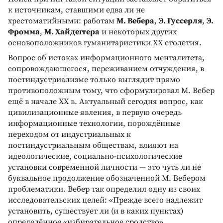
к источникам, ставшими едва ли не
хрестоматийными: работам
М. Вебера
,
Э. Гуссерля
,
Э.
Фромма
,
М. Хайдеггера
и некоторых других
основоположников гуманитаристики XX столетия.
Вопрос об истоках информационного менталитета,
сопровождающегося, переживанием отчуждения, в
постиндустриализме только выглядит прямо
противоположным тому, что сформулировал М. Вебер
ещё в начале XX в. Актуальный сегодня вопрос, как
цивилизационные явления, в первую очередь
информационные технологии, порождённые
переходом от индустриальных к
постиндустриальным обществам, влияют на
идеологические, социально-психологические
установки современной личности — это чуть ли не
буквальное продолжение обозначенной М. Вебером
проблематики. Вебер так определил одну из своих
исследовательских целей: «Прежде всего надлежит
установить, существует ли (и в каких пунктах)
определённое «избирательное сродство»