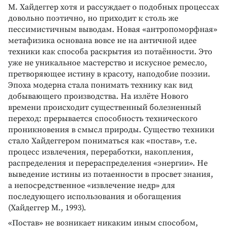
М. Хайдеггер хотя и рассуждает о подобных процессах
довольно поэтично, но приходит к столь же
пессимистичным выводам. Новая «антропоморфная»
метафизика основана вовсе не на античной идее
техники как способа раскрытия из потаённости. Это
уже не уникальное мастерство и искусное ремесло,
претворяющее истину в красоту, наподобие поэзии.
Эпоха модерна стала понимать технику как вид
добывающего производства. На излёте Нового
времени происходит существенный болезненный
переход: прерывается способность технического
проникновения в смысл природы. Существо техники
стало Хайдеггером пониматься как «постав», т.е.
процесс извлечения, переработки, накопления,
распределения и перераспределения «энергии». Не
выведение истины из потаенности в просвет знания,
а непосредственное «извлечение недр» для
последующего использования и обогащения
(Хайдеггер М., 1993).
«Постав» не возникает никаким иным способом,