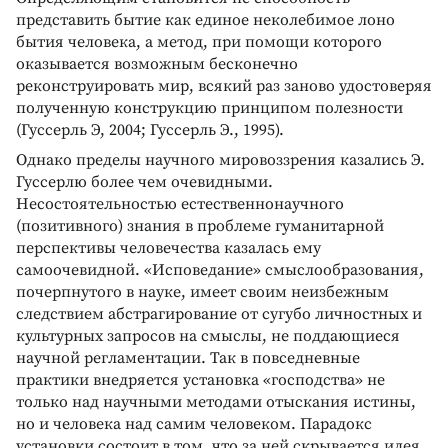
представить бытие как единое неколебимое лоно
бытия человека, а метод, при помощи которого
оказывается возможным бесконечно
реконструировать мир, всякий раз заново удостоверяя
полученную конструкцию принципом полезности
(Гуссерль Э, 2004; Гуссерль Э., 1995).
Однако пределы научного мировоззрения казались Э.
Гуссерлю более чем очевидными.
Несостоятельностью естественнонаучного
(позитивного) знания в проблеме гуманитарной
перспективы человечества казалась ему
самоочевидной. «Исповедание» смыслообразования,
почерпнутого в науке, имеет своим неизбежным
следствием абстрагирование от сугубо личностных и
культурных запросов на смыслы, не поддающиеся
научной регламентации. Так в повседневные
практики внедряется установка «господства» не
только над научными методами отыскания истины,
но и человека над самим человеком. Парадокс
установки состоит в том, что за ней скрывается идея