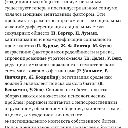
(традиционных) обществ к индустриальным
существуют теперь в постиндустриальном социуме,
являясь мощным ментальным фактором. Эти
проблемы выражены в широком спектре социальных
явлений: дифференциация социальных страт
секулярных обществ (
П. Бергер
,
Н. Луман
),
капитализация и коммодификация социального
пространства (
П. Бурдье
,
Ж.-Ф. Лиотар
,
М. Фуко
),
возрастание факторов неопределённости и риска,
спровоцированные утратой смысла (
Ж. Делез
,
У. Бек
),
редукция символов сакрального к семиотическим
системам товарного фетишизма (
Р. Уильямс
,
Р.
Инглхарт
,
Ж. Бодрийар
), эстетизация среды как
ложный эквивалент поиска смысла бытия (
В.
Беньямин
,
У. Эко
). Социальные обстоятельства
оборачиваются множеством психологических
проблем: разрывом контактов с непосредственным
окружением, обеднением общения, одиночеством и,
в целом, отчуждением личности от
экзистенциального контекста собственного бытия.
Поиск причин такой ситуации заставляет обратиться