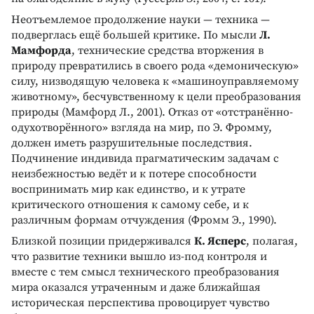
Неотъемлемое продолжение науки — техника —
подверглась ещё большей критике. По мысли
Л.
Мамфорда
, технические средства вторжения в
природу превратились в своего рода «демоническую»
силу, низводящую человека к «машиноуправляемому
животному», бесчувственному к цели преобразования
природы (Мамфорд Л., 2001). Отказ от «отстранённо-
одухотворённого» взгляда на мир, по Э. Фромму,
должен иметь разрушительные последствия.
Подчинение индивида прагматическим задачам с
неизбежностью ведёт и к потере способности
воспринимать мир как единство, и к утрате
критического отношения к самому себе, и к
различным формам отчуждения (Фромм Э., 1990).
Близкой позиции придерживался
К. Ясперс
, полагая,
что развитие техники вышло из-под контроля и
вместе с тем смысл технического преобразования
мира оказался утраченным и даже ближайшая
историческая перспектива провоцирует чувство