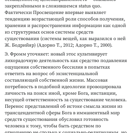
закреплёнными в сложившемся status quo.
Фактически Просвещение впервые выявляет
тенденцию возрастающей роли способов получения,
хранения и распространения информации как одной
из структурных основ системы средств
существования (системы вещей, как выразился о ней
Ж. Бодрийяр) (Адорно Т., 2012; Адорно Т., 2000).
Э. Фромм уточняет: новый этос культивирует
лихорадочную деятельность как средство подавления
ощущения собственного бессилия в попытках
ответить на вопрос об экзистенциальной
составляющей собственной жизни. Массовая
потребность в подобной идеологии провоцировала
личность на поиск иной, кроме Бога, инстанции,
несущей ответственность за существование человека.
Перенос представлений об истоке смысла жизни из
трансцендентной сферы Бога в имманентный мир
средств существования обусловил готовность
человека к тому, чтобы быть средством по
отношению не столько к социально-религиозным, но