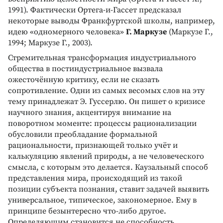
1991). Фактически Ортега-и-Гассет предсказал
некоторые выводы Франкфуртской школы, например,
идею «одномерного человека»
Г. Маркузе
(Маркузе Г.,
1994; Маркузе Г., 2003).
Стремительная трансформация индустриального
общества в постиндустриальное вызвала
ожесточённую критику, если не сказать
сопротивление. Одни из самых весомых слов на эту
тему принадлежат Э. Гуссерлю. Он пишет о кризисе
научного знания, акцентируя внимание на
поворотном моменте: процессы рационализации
обусловили преобладание формальной
рациональности, признающей только учёт и
калькуляцию явлений природы, а не человеческого
смысла, с которым это делается. Каузальный способ
представления мира, происходящий из такой
позиции субъекта познания, ставит задачей выявить
универсальное, типическое, закономерное. Ему в
принципе безынтересно что-либо другое.
Определяющим становится не способность