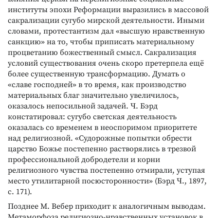
институты эпохи Реформации выразились в массовой
сакрализации сугубо мирской деятельности. Иными
словами, протестантизм дал «высшую нравственную
санкцию» на то, чтобы приписать материальному
процветанию божественный смысл. Сакрализация
условий существования очень скоро претерпела ещё
более существенную трансформацию. Думать о
«славе господней» в то время, как производство
материальных благ значительно увеличилось,
оказалось непосильной задачей. Ч. Бэрд
констатировал: сугубо светская деятельность
оказалась со временем в неоспоримом приоритете
над религиозной. «Судорожные попытки обрести
царство Божье постепенно растворялись в трезвой
профессиональной добродетели и корни
религиозного чувства постепенно отмирали, уступая
место утилитарной посюсторонности» (Бэрд Ч., 1897,
с. 171).
Позднее М. Вебер приходит к аналогичным выводам.
Метаморфоза религиозно-нравственных установок в