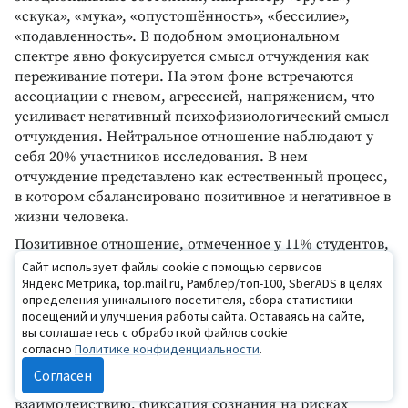
«скука», «мука», «опустошённость», «бессилие»,
«подавленность». В подобном эмоциональном
спектре явно фокусируется смысл отчуждения как
переживание потери. На этом фоне встречаются
ассоциации с гневом, агрессией, напряжением, что
усиливает негативный психофизиологический смысл
отчуждения. Нейтральное отношение наблюдают у
себя 20% участников исследования. В нем
отчуждение представлено как естественный процесс,
в котором сбалансировано позитивное и негативное в
жизни человека.
Позитивное отношение, отмеченное у 11% студентов,
передаётся эмоциями «счастье», «радость»,
Сайт использует файлы cookie с помощью сервисов
Яндекс Метрика, top.mail.ru, Рамблер/топ-100, SberADS в целях
«интерес», «спокойствие» и некоторыми их
определения уникального посетителя, сбора статистики
экспрессивными признаками, например, «улыбка».
посещений и улучшения работы сайта. Оставаясь на сайте,
Одной из возможных причин получения удовольствия
вы соглашаетесь с обработкой файлов cookie
от отчуждения можно считать склонность
согласно
Политике конфиденциальности
.
обесценивать тёплые, близкие отношения с
Согласен
окружающими людьми, неспособность к открытому
взаимодействию, фиксация сознания на рисках