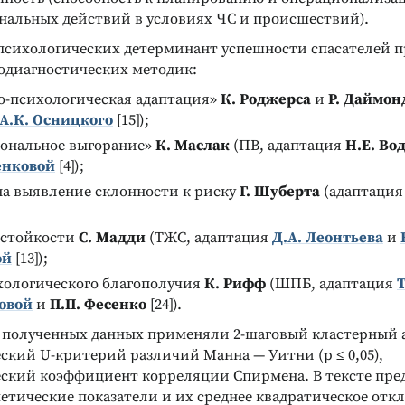
нальных действий в условиях ЧС и происшествий).
психологических детерминант успешности спасателей п
диагностических методик:
о-психологическая адаптация»
К. Роджерса
и
Р. Даймон
А.К. Осницкого
[15]);
ональное выгорание»
К. Маслак
(ПВ, адаптация
Н.Е. Во
ченковой
[4]);
на выявление склонности к риску
Г. Шуберта
(адаптация
естойкости
С. Мадди
(ТЖС, адаптация
Д.А. Леонтьева
и
ой
[13]);
хологического благополучия
К. Рифф
(ШПБ, адаптация
Т
овой
и
П.П. Фесенко
[24]).
 полученных данных применяли 2-шаговый кластерный 
ский U-критерий различий Манна — Уитни (р ≤ 0,05),
ский коэффициент корреляции Спирмена. В тексте пре
тические показатели и их среднее квадратическое откло