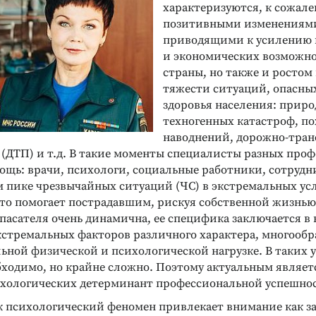
характеризуются, к сожале
позитивными изменениям
приводящими к усилению 
и экономических возможн
страны, но также и ростом
тяжести ситуаций, опасны
здоровья населения: прир
техногенных катастроф, по
наводнений, дорожно-тра
(ДТП) и т.д. В такие моменты специалисты разных проф
ощь: врачи, психологи, социальные работники, сотруд
ом пике чрезвычайных ситуаций (ЧС) в экстремальных ус
кто помогает пострадавшим, рискуя собственной жизнью
спасателя очень динамична, ее специфика заключается 
кстремальных факторов различного характера, многообр
льной физической и психологической нагрузке. В таких 
ходимо, но крайне сложно. Поэтому актуальным являет
хологических детерминант профессиональной успешнос
к психологический феномен привлекает внимание как з