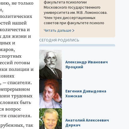
факультета психологии
нию, не только
Московского государственного
и,
университета им. М.В. Ломоносова.
политических
Член трех диссертационных
остей нашей
советов при факультете психоло
 количества и
Читать дальше
х для жизни и
СЕГОДНЯ РОДИЛИСЬ
одных и
жаров,
нспортных
Александр Иванович
ессий готовы
Яроцкий
ники полиции и
ловиях
, — спасатели.
в непрерывном
Евгения Давыдовна
азии трудовых
Хомская
условиях быть
ся вопрос
ти спасателя.
Анатолий Алексеевич
арубежных, так
Деркач