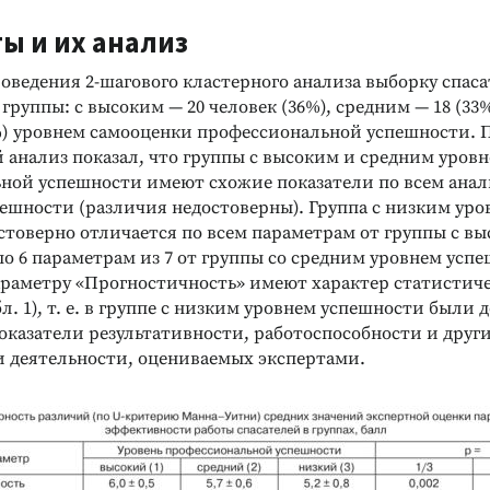
ы и их анализ
роведения 2-шагового кластерного анализа выборку спас
 группы: с высоким — 20 человек (36%), средним — 18 (33
1%) уровнем самооценки профессиональной успешности. 
 анализ показал, что группы с высоким и средним уров
ной успешности имеют схожие показатели по всем ана
ешности (различия недостоверны). Группа с низким уро
стоверно отличается по всем параметрам от группы с в
о 6 параметрам из 7 от группы со средним уровнем усп
араметру «Прогностичность» имеют характер статистич
л. 1), т. е. в группе с низким уровнем успешности были 
оказатели результативности, работоспособности и друг
 деятельности, оцениваемых экспертами.