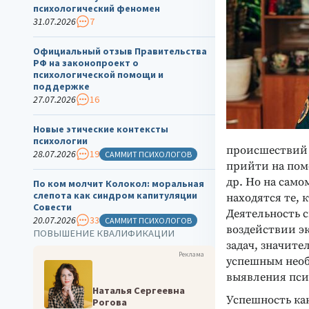
психологический феномен
31.07.2026
7
Официальный отзыв Правительства
РФ на законопроект о
психологической помощи и
поддержке
27.07.2026
16
Новые этические контексты
психологии
происшествий 
28.07.2026
19
САММИТ ПСИХОЛОГОВ
прийти на пом
др. Но на сам
По ком молчит Колокол: моральная
слепота как синдром капитуляции
находятся те, 
Совести
Деятельность 
20.07.2026
33
САММИТ ПСИХОЛОГОВ
воздействии э
ПОВЫШЕНИЕ КВАЛИФИКАЦИИ
задач, значите
Реклама
успешным необ
выявления пси
Наталья Сергеевна
Успешность ка
Рогова