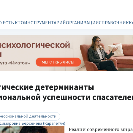
О ЕСТЬ КТО
ИНСТРУМЕНТАРИЙ
ОРГАНИЗАЦИИ
СПРАВОЧНИК
К
гические детерминанты
иональной успешности спасателе
фессиональной деятельности
димировна Берсенёва (Карапетян)
Реалии современного мира