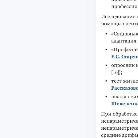
профессио
Исследование 
помощью психо
«Социальн
адаптация
«Професси
Е.С. Стар
опросник 
[16]);
тест жизн
Рассказов
шкала пси
Шевеленк
При обработке
непараметриче
непараметриче
средние арифме