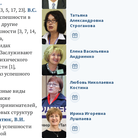
.
5, 17, 23].
В.С.
Татьяна
успешности в
Александровна
 другие
Строганова
сти [3, 7, 14,
ПОЗДРАВИТЬ
а,
идах
Елена Васильевна
. Заслуживают
Андриенко
сихического
ПОЗДРАВИТЬ
и [1],
аз успешного
Любовь Николаевна
Костина
азные виды
ПОЗДРАВИТЬ
акже
дпринимателей,
овых структур
Ирина Игоревна
Лушпаева
ратюк
,
В.И.
й успешности
ПОЗДРАВИТЬ
ной