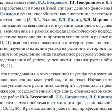
ых исследователей.
В.А. Бодровым
,
Г.Г. Геворкяном
и
В.А
азрабатывался понятийный аппарат данного феномена [3, 
. Климов
изучали способности как внутренние факторы 
еятельности [5]. В.А. Бодров,
Е.П. Ильин
,
В.Н. Марков
и
внимание на выявлении и изучении компонентов успешно
ты, выполненные в рамках психодиагностического подход
ешению задач оценки и прогноза успешности в разных в
14, 21], выявляются показатели и критерии успешности
ы по изучению влияния успеха на различные стороны п
ния и определению индивидуальных ресурсов успешност
едставления об успехе, успешности, анализируется обр
19, 22].
екта исследования в отечественной науке фигурируют р
зненная, социальная, учебная, личностная. Изучается т
ная успешность различных категорий трудящихся: пре
неджеров, государственных служащих, специалистов сил
ряде работ
Ю.В. Бессоновой
,
Л.В. Карапетян
,
Н.Г. Конд
атрагивается проблема оптимизации профессионально
8, 10, 11, 20]. В рамках данной работы под профессиональ