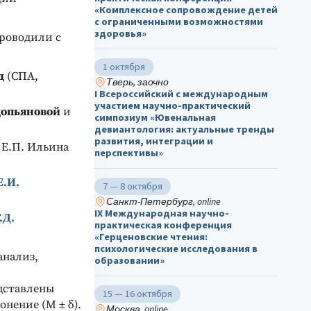
«Комплексное сопровождение детей
с ограниченными возможностями
здоровья»
роводили с
1 октября
д
(СПА,
Тверь, заочно
I Всероссийский с международным
участием научно-практический
допьяновой
и
симпозиум «Ювенальная
девиантология: актуальные тренды
развития, интеграции и
 Е.П. Ильина
перспективы»
Е.И.
7 — 8 октября
Санкт-Петербург, online
IX Международная научно-
.Д.
практическая конференция
«Герценовские чтения:
психологические исследования в
анализ,
образовании»
дставлены
15 — 16 октября
нение (M ± δ).
Москва, online