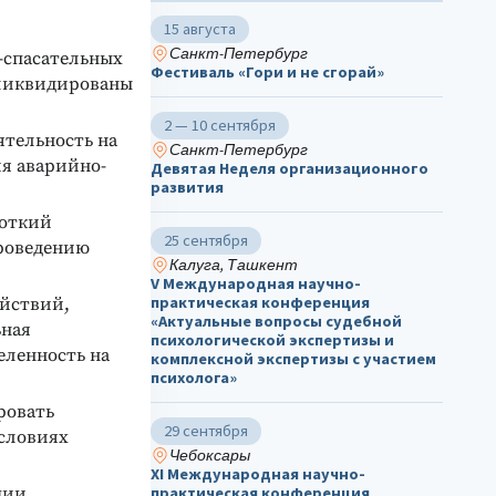
15 августа
Санкт-Петербург
-спасательных
Фестиваль «Гори и не сгорай»
 ликвидированы
2 — 10 сентября
ятельность на
Санкт-Петербург
ия аварийно-
Девятая Неделя организационного
развития
роткий
25 сентября
проведению
Калуга, Ташкент
V Международная научно-
практическая конференция
йствий,
«Актуальные вопросы судебной
ьная
психологической экспертизы и
еленность на
комплексной экспертизы с участием
психолога»
ровать
29 сентября
словиях
Чебоксары
ХΙ Международная научно-
ции
практическая конференция