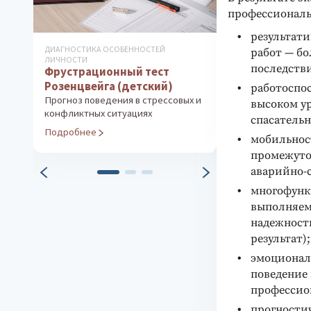
профессиональ
результати
ДИАГНОСТИКА ОСОБЕННОСТЕЙ
ДИАГНОСТИКА МО
работ — б
Мониторинг
ЛИЧНОСТИ
последстви
Фрустрационный тест
мотивов
Розенцвейга (детский)
работоспо
Диагностика и 
Прогноз поведения в стрессовых и
мотивацией пер
высоком ур
конфликтных ситуациях
организации
спасательн
Подробнее
Подробнее
мобильнос
промежуто
аварийно-с
многофунк
выполняем
надежность
результат);
эмоциональ
поведение
профессио
прогности