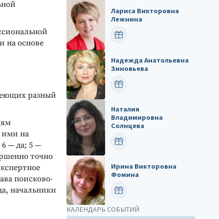
ьной
Лариса Викторовна
Лежнина
ссиональной
ПОЗДРАВИТЬ
и на основе
Надежда Анатольевна
Зиновьева
ПОЗДРАВИТЬ
имеющих разный
Наталия
Владимировна
лям
Солнцева
 ими на
ПОЗДРАВИТЬ
6 — да; 5 —
вершенно точно
Ирина Викторовна
экспертное
Фомина
ава поисково-
да, начальники
ПОЗДРАВИТЬ
КАЛЕНДАРЬ СОБЫТИЙ