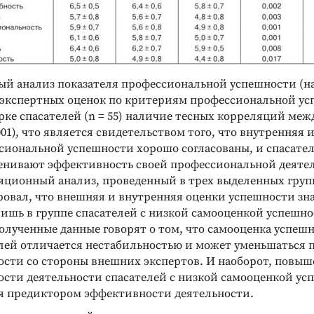
й анализ показателя профессиональной успешности (на
 экспертных оценок по критериям профессиональной у
рке спасателей (n = 55) наличие тесных корреляций меж
0,001), что является свидетельством того, что внутренняя
сиональной успешности хорошо согласованы, и спасате
енивают эффективность своей профессиональной деяте
яционный анализ, проведенный в трех выделенных груп
овал, что внешняя и внутренняя оценки успешности зн
шь в группе спасателей с низкой самооценкой успешност
 Полученные данные говорят о том, что самооценка успеш
елей отличается нестабильностью и может уменьшаться
ости со стороны внешних экспертов. И наоборот, повы
ости деятельности спасателей с низкой самооценкой ус
я предиктором эффективности деятельности.