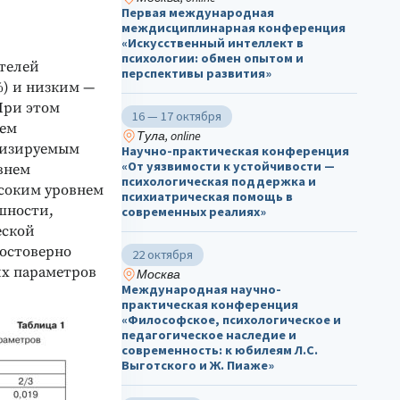
Первая международная
междисциплинарная конференция
«Искусственный интеллект в
психологии: обмен опытом и
ателей
перспективы развития»
%) и низким —
При этом
16 — 17 октября
нем
Тула, online
лизируемым
Научно-практическая конференция
«От уязвимости к устойчивости —
внем
психологическая поддержка и
ысоким уровнем
психиатрическая помощь в
ешности,
современных реалиях»
еской
достоверно
22 октября
их параметров
Москва
Международная научно-
практическая конференция
«Философское, психологическое и
педагогическое наследие и
современность: к юбилеям Л.С.
Выготского и Ж. Пиаже»