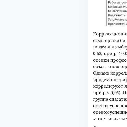
Корреляционны
самооценки) и
показал в выбо
0,52; при p ≤ 
оценки профес
объективно оц
Однако коррел
продемонстрир
коррелируют ли
при p ≤ 0,05).
группе спасат
оценок успешн
оценок успешн
может являтьс