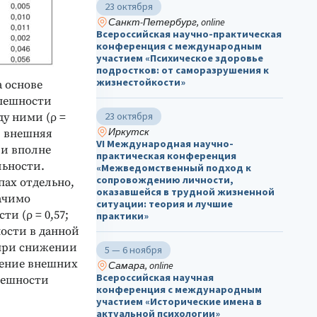
23 октября
Санкт-Петербург, online
Всероссийская научно-практическая
конференция с международным
участием «Психическое здоровье
подростков: от саморазрушения к
жизнестойкости»
 основе
спешности
23 октября
ду ними (ρ =
Иркутск
 и внешняя
VI Международная научно-
ли вполне
практическая конференция
льности.
«Межведомственный подход к
сопровождению личности,
пах отдельно,
оказавшейся в трудной жизненной
ачимо
ситуации: теория и лучшие
и (ρ = 0,57;
практики»
ности в данной
 при снижении
5 — 6 ноября
шение внешних
Самара, online
Всероссийская научная
пешности
конференция с международным
участием «Исторические имена в
актуальной психологии»