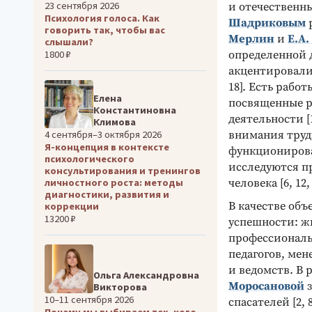
23 сентября 2026
и отечественн
Психология голоса. Как
Шадриковым
р
говорить так, чтобы вас
Мерлин
и
Е.А
слышали?
1800 ₽
определенной д
акцентировали 
18]. Есть рабо
Елена
посвященные р
Константиновна
деятельности [
Климова
внимания труд
4 сентября–3 октября 2026
Я-концепция в контексте
функционирова
психологического
исследуются пр
консультирования и тренингов
человека [6, 12, 
личностного роста: методы
диагностики, развития и
В качестве объ
коррекции
13200 ₽
успешности: жи
профессиональ
педагогов, ме
и ведомств. В 
Ольга Александровна
Моросановой
з
Викторова
10–11 сентября 2026
спасателей [2, 
Почему мы выбираем тех, кого