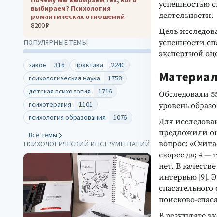
успешностью с
выбираем? Психология
деятельности.
романтических отношений
8200 ₽
Цель исследов
успешности спа
ПОПУЛЯРНЫЕ ТЕМЫ
экспертной оц
закон
316
практика
2240
Материал
психологическая наука
1758
детская психология
1716
Обследовали 55
психотерапия
1101
уровень образо
психология образования
1076
Для исследова
предложили оц
Все темы
вопрос: «Счита
ПСИХОЛОГИЧЕСКИЙ ИНСТРУМЕНТАРИЙ
скорее да; 4 — 
Реклама
нет. В качеств
интервью [9]. 
спасательного 
поисково-спас
В результате 