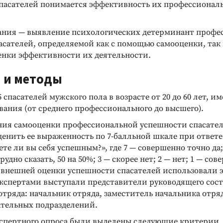
пасателей понимается эффективность их профессионал
ания — выявление психологических детерминант профе
сателей, определяемой как с помощью самооценки, так 
енки эффективности их деятельности.
 и методы
 спасателей мужского пола в возрасте от 20 до 60 лет, 
вания (от среднего профессионального до высшего).
ния самооценки профессиональной успешности спасате
енить ее выраженность по 7-балльной шкале при ответе
ете ли вы себя успешным?», где 7 — совершенно точно да; 
трудно сказать, 50 на 50%; 3 — скорее нет; 2 — нет; 1 — со
Реклама
Реклама
е внешней оценки успешности спасателей использовали 
Экспертами выступали представители руководящего сост
отряда: начальник отряда, заместитель начальника отря
ательных подразделений.
экспертного опроса были выделены следующие критерии