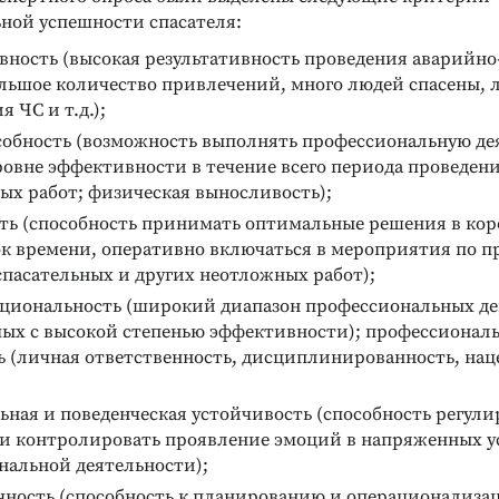
ной успешности спасателя:
вность (высокая результативность проведения аварийно
ТИВАЦИИ
РАЗВИТИЕ ТВОРЧЕСКИХ СПОСОБНОСТЕЙ
ольшое количество привлечений, много людей спасены,
 трудовых
Курс развития творческого
я ЧС и т.д.);
мышления для детей 9-14
собность (возможность выполнять профессиональную де
лет
управление
сонала в
овне эффективности в течение всего периода проведен
Программа развивающих занятий
ых работ; физическая выносливость);
Подробнее
ть (способность принимать оптимальные решения в ко
к времени, оперативно включаться в мероприятия по 
пасательных и других неотложных работ);
циональность (широкий диапазон профессиональных де
ых с высокой степенью эффективности); профессионал
 (личная ответственность, дисциплинированность, нац
ная и поведенческая устойчивость (способность регули
 и контролировать проявление эмоций в напряженных у
нальной деятельности);
чность (способность к планированию и операционализа