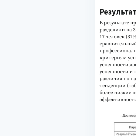
Результат
В результате п
разделили на 3
17 человек (3
сравнительный
профессиональ
критериям усп
успешности до
успешности и п
различия по п
тенденции (таб
более низкие п
эффективности