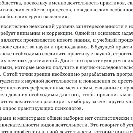
бщества, поскольку именно деятельность практиков, св
ихических свойств, процессов, поведенческих особеннос
ТЕЛЛЕКТУАЛЬНЫХ И
ДИАГНОСТИКА МОТИВАЦИИ
Мониторинг трудовых
СОБНОСТЕЙ
для больших групп населения.
ра (взрослый
мотивов
относительно невысокий уровень заинтересованности в н
Диагностика и управление
ня развития
требует внимания и коррекции. Одной из основных зада
мотивацией персонала в
организации
 является производство нового знания, и учебный проце
снове единства науки и преподавания. В будущей практ
Подробнее
акже необходимо соединять практику с наукой, строить
них научных достижений. Для этого практикующим пси
выки, которые можно получить в научно-исследовательс
я. С этой точки зрения необходимо разрабатывать прогр
тудентов к научной деятельности и повышения ее прест
ут включать рефлексивные механизмы, связанные с проф
следования необходимы для того, чтобы прояснить мас
этого желательно расширить выборку за счет других ун
и опрос практикующих психологов.
рами и магистрами общей выборки нет статистически 
ивлекательности видов деятельности. Это говорит об ус
пектов профессиональной деятельности, которые привл