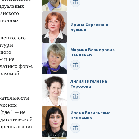
ПОЗДРАВИТЬ
идуальных
анского
ционных
Ирина Сергеевна
Лукина
 психолого-
атуры
Марина Веанировна
нного
Земляных
м и не
ПОЗДРАВИТЬ
ечатных форм.
лизуемой
Лилия Гигелевна
Горохова
ПОЗДРАВИТЬ
кательности
ических
(где 1 — не
Илона Васильевна
Клименко
едагогической
 преподавание,
ПОЗДРАВИТЬ