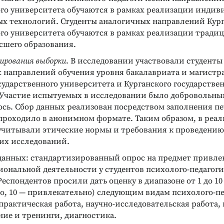
ого университета обучаются в рамках реализации индив
ых технологий. Студенты аналогичных направлений Кург
ого университета обучаются в рамках реализации тради
сшего образования.
ирования выборки
. В исследовании участвовали студенты
х направлений обучения уровня бакалавриата и магистр
ударственного университета и Курганского государстве
 Участие испытуемых в исследовании было добровольны
сь. Сбор данных реализован посредством заполнения п
проходило в анонимном формате. Таким образом, в реа
учитывали этические нормы и требования к проведению
их исследований.
данных: стандартизированный опрос на предмет привле
иональной деятельности у студентов психолого-педагог
еспондентов просили дать оценку в диапазоне от 1 до 10 
о, 10 — привлекательно) следующим видам психолого-п
практическая работа, научно-исследовательская работа,
ние и тренинги, диагностика.