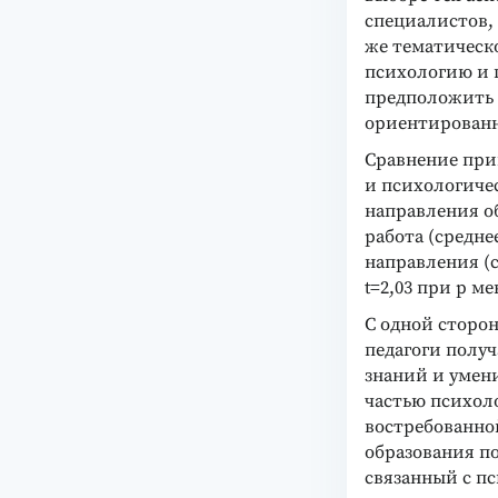
специалистов, 
же тематическ
психологию и 
предположить 
ориентированн
Сравнение при
и психологичес
направления о
работа (средне
направления (с
t=2,03 при р ме
С одной сторон
педагоги полу
знаний и умен
частью психоло
востребованной
образования п
связанный с п