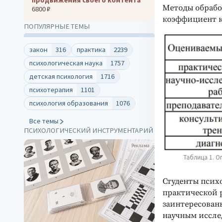
Методы обрабо
6800 ₽
коэффициент к
ПОПУЛЯРНЫЕ ТЕМЫ
закон
316
практика
2239
психологическая наука
1757
детская психология
1716
психотерапия
1101
психология образования
1076
Все темы
ПСИХОЛОГИЧЕСКИЙ ИНСТРУМЕНТАРИЙ
Реклама
Таблица 1. О
Студенты псих
практической 
заинтересованы
научным исслед