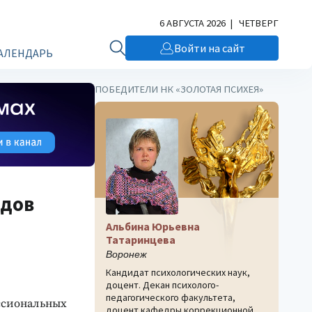
6 АВГУСТА 2026 | ЧЕТВЕРГ
Войти на сайт
АЛЕНДАРЬ
ПОБЕДИТЕЛИ НК «ЗОЛОТАЯ ПСИХЕЯ»
идов
Альбина Юрьевна
Татаринцева
Воронеж
Кандидат психологических наук,
доцент. Декан психолого-
педагогического факультета,
ссиональных
доцент кафедры коррекционной