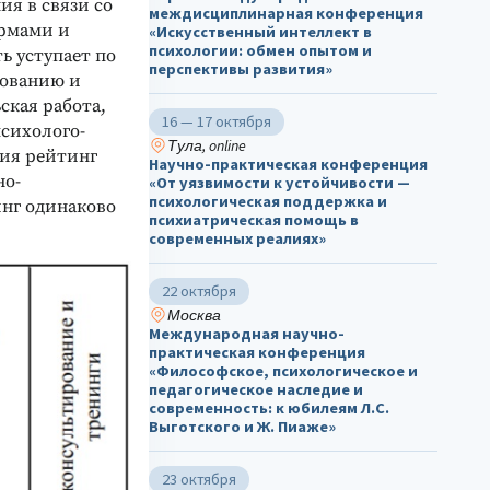
я в связи со
междисциплинарная конференция
рмами и
«Искусственный интеллект в
психологии: обмен опытом и
ь уступает по
перспективы развития»
рованию и
ская работа,
16 — 17 октября
психолого-
Тула, online
ния рейтинг
Научно-практическая конференция
но-
«От уязвимости к устойчивости —
психологическая поддержка и
инг одинаково
психиатрическая помощь в
современных реалиях»
22 октября
Москва
Международная научно-
практическая конференция
«Философское, психологическое и
педагогическое наследие и
современность: к юбилеям Л.С.
Выготского и Ж. Пиаже»
23 октября