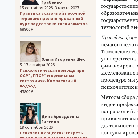
Грабенко
государственн
15 сентября 2026–3 марта 2027
образовательн
Практика сказочной песочной
терапии: пролонгированный
государственн
курс подготовки специалистов
технологий вы
68800 ₽
Процедура форм
педагогически
Тюменского гос
университета.
Ольга Игоревна Шех
5–17 октября 2026
финансировало
Психологическая помощь при
Исследование 
ОСР*, ПТСР* и кризисных
процедуре мы 
состояниях. Комплексный
подход
психологическ
45800 ₽
Методы сбора 
видов професс
направлений. Р
Дина Аркадьевна
привлекательн
Гнесина
деятельности: 
19 сентября 2026
консультирова
Психолог в соцсетях: секреты
продвижения своего контента