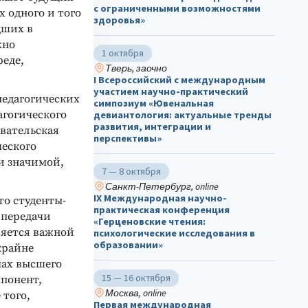
с ограниченными возможностями
х одного и того
здоровья»
дших в
жно
1 октября
реде,
Тверь, заочно
I Всероссийский с международным
участием научно-практический
педагогических
симпозиум «Ювенальная
агогического
девиантология: актуальные тренды
развития, интеграции и
вательская
перспективы»
ческого
ки значимой,
7 — 8 октября
Санкт-Петербург, online
IX Международная научно-
то студенты-
практическая конференция
 передачи
«Герценовские чтения:
ляется важной
психологические исследования в
образовании»
крайне
мах высшего
15 — 16 октября
понент,
Москва, online
 того,
Первая международная