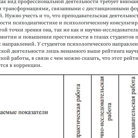
как вид профессиональной деятельности требует внимани
и трансформациями, связанными с дистанционными фо
 Нужно учесть и то, что преподавательская деятельност
ости психодиагностике и психологическому консульти
той точки зрения она, так же как и научно-исследователь
азвитии и повышении престижности в глазах студентов 
х направлений. У студентов психологического направле
ской деятельности лишь ненамного выше рейтинга науч
кой работы, в связи с чем можно сказать, что этот рейт
тся в коррекции.