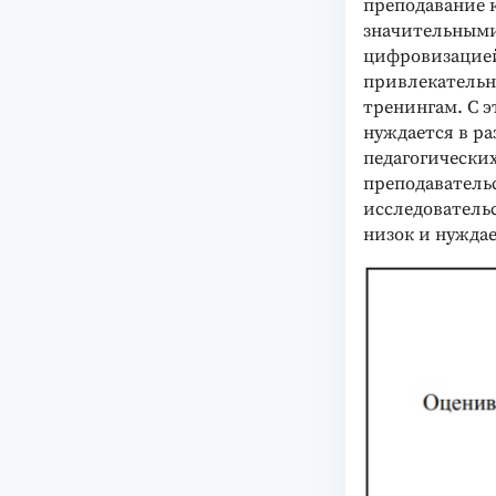
преподавание 
значительным
цифровизацией.
привлекательн
тренингам. С э
нуждается в р
педагогически
преподаватель
исследовательс
низок и нуждае