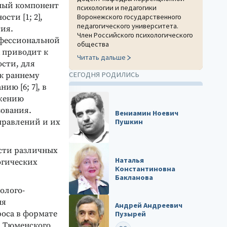
ный компонент
психологии и педагогики
сти [1; 2],
Воронежского государственного
педагогического университета.
тия.
Член Российского психологического
офессиональной
общества
а приводит к
Читать дальше
сти, для
СЕГОДНЯ РОДИЛИСЬ
к раннему
ию [6; 7], в
ижению
ования.
Вениамин Ноевич
Пушкин
правлений и их
сти различных
Наталья
огических
Константиновна
Бакланова
олого-
ня
Андрей Андреевич
оса в формате
Пузырей
й Тюменского