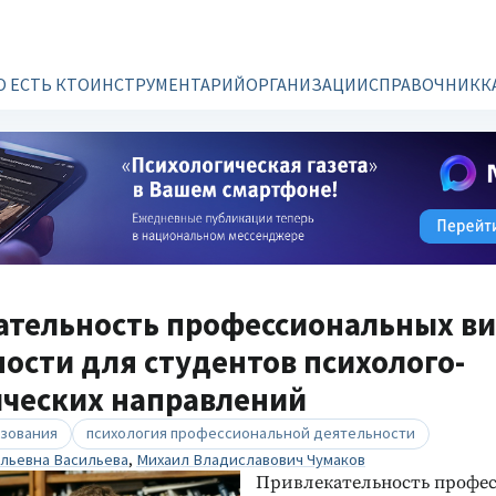
О ЕСТЬ КТО
ИНСТРУМЕНТАРИЙ
ОРГАНИЗАЦИИ
СПРАВОЧНИК
К
ательность профессиональных в
ости для студентов психолого-
ических направлений
азования
психология профессиональной деятельности
льевна Васильева
,
Михаил Владиславович Чумаков
Привлекательность профе