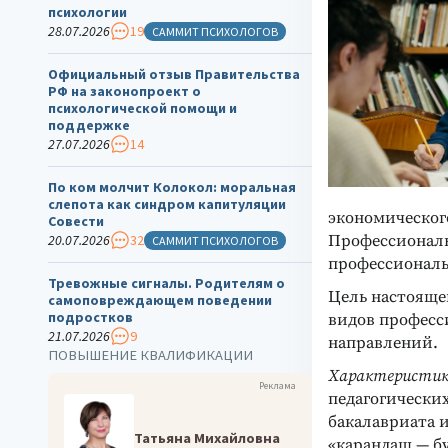
психологии
28.07.2026
19
САММИТ ПСИХОЛОГОВ
Официальный отзыв Правительства
РФ на законопроект о
психологической помощи и
поддержке
27.07.2026
14
По ком молчит Колокол: моральная
слепота как синдром капитуляции
экономическог
Совести
Профессиональ
20.07.2026
32
САММИТ ПСИХОЛОГОВ
профессиональн
Тревожные сигналы. Родителям о
Цель настояще
самоповреждающем поведении
подростков
видов професс
21.07.2026
9
направлений.
ПОВЫШЕНИЕ КВАЛИФИКАЦИИ
Характеристик
Реклама
педагогических
бакалавриата 
Татьяна Михайловна
«карандаш — б