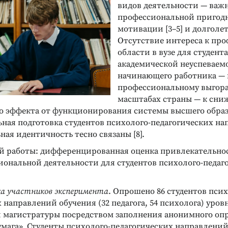
видов деятельности — важ
профессиональной пригодно
мотивации [3–5] и долголе
Отсутствие интереса к пр
области в вузе для студент
академической неуспеваемо
начинающего работника — 
профессиональному выгоран
масштабах страны — к сн
о эффекта от функционирования системы высшего образ
ная подготовка студентов психолого-педагогических на
ая идентичность тесно связаны [8].
й работы: дифференцированная оценка привлекательно
иональной деятельности для студентов психолого-педаг
а участников эксперимента
. Опрошено 86 студентов псих
 направлений обучения (32 педагога, 54 психолога) уров
и магистратуры посредством заполнения анонимного опр
умага». Студенты психолого-педагогических направлени