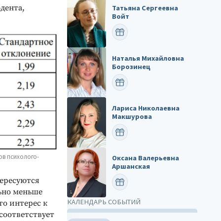
дента,
Татьяна Сергеевна
Войт
ПОЗДРАВИТЬ
Наталья Михайловна
Борозинец
ПОЗДРАВИТЬ
Лариса Николаевна
Макшурова
ПОЗДРАВИТЬ
ов психолого-
Оксана Валерьевна
Аршанская
тересуются
ПОЗДРАВИТЬ
ьно меньше
КАЛЕНДАРЬ СОБЫТИЙ
то интерес к
соответствует