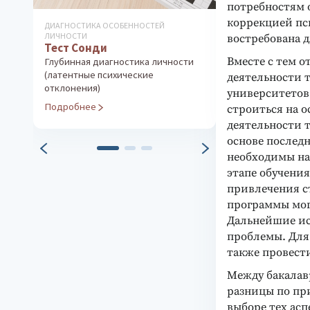
потребностям о
коррекцией пс
ДИАГНОСТИКА ОСОБЕННОСТЕЙ
ДИАГНОСТИКА ИН
ЛИЧНОСТИ
ТВОРЧЕСКИХ СПО
востребована 
Тест Сонди
Тест Вексле
вариант)
Вместе с тем 
Глубинная диагностика личности
(латентные психические
Измерение уров
деятельности 
отклонения)
интеллекта
университетов
Подробнее
Подробнее
строиться на о
деятельности т
основе послед
необходимы на
этапе обучени
привлечения с
программы мог
Дальнейшие ис
проблемы. Для 
также провест
Между бакалав
разницы по пр
выборе тех ас