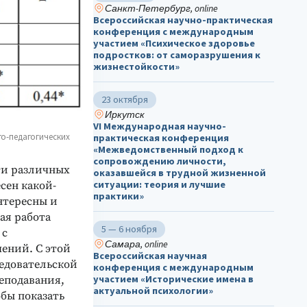
Санкт-Петербург, online
Всероссийская научно-практическая
конференция с международным
участием «Психическое здоровье
подростков: от саморазрушения к
жизнестойкости»
23 октября
Иркутск
VI Международная научно-
го-педагогических
практическая конференция
«Межведомственный подход к
сопровождению личности,
ти различных
оказавшейся в трудной жизненной
ситуации: теория и лучшие
сен какой-
практики»
нтересны и
ая работа
5 — 6 ноября
 с
Самара, online
ений. С этой
Всероссийская научная
едовательской
конференция с международным
участием «Исторические имена в
еподавания,
актуальной психологии»
обы показать