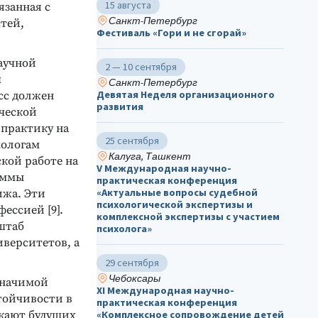
15 августа
язанная с
Санкт-Петербург
тей,
Фестиваль «Гори и не сгорай»
аучной
2 — 10 сентября
ч
Санкт-Петербург
Девятая Неделя организационного
сс должен
развития
ической
 практику на
25 сентября
хологам
Калуга, Ташкент
кой работе на
V Международная научно-
аммы
практическая конференция
«Актуальные вопросы судебной
ижа. Эти
психологической экспертизы и
ессией [9].
комплексной экспертизы с участием
штаб
психолога»
иверситетов, а
29 сентября
Чебоксары
значимой
ХΙ Международная научно-
тойчивости в
практическая конференция
«Комплексное сопровождение детей
екают будущих