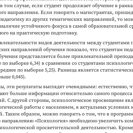
в том случае, если студент продолжает обучение в рамка
ого направления. Если говорить о магистрантах, прише
педагогику из других тематических направлений, то мо
наличие устойчивого фокуса в самой образовательной с
ого на практическую подготовку.
влекательности видов деятельности между студентами 
ких направлений обучения показало, что студентам пед
бучения представляется более привлекательной препода
е по выборке 6,34) в сравнении со студентами психологи
реднее по выборке 5,25). Разница является статистичес
ньше 0,045).
ы, эти результаты выглядят очевидными: естественно, ч
чают больше информации относительно самого процесса
ий. С другой стороны, психологическое просвещение яв
гической работы с населением, в актуальных условиях 
. Таким образом, можно говорить о том, что в програм
о направлению «Психология» необходимо увеличить ком
сихологической просветительской деятельностью. Кроме