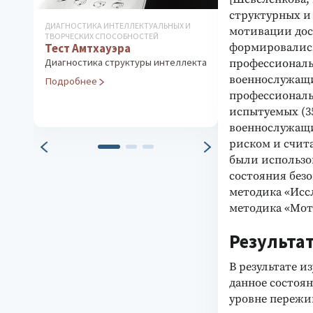
структурных и
ДИАГНОСТИКА ИНТЕЛЛЕКТУАЛЬНЫХ И
РАЗВИТИЕ ТВОРЧЕ
мотивации дос
Курс развит
ТВОРЧЕСКИХ СПОСОБНОСТЕЙ
формировались
Тест Амтхауэра
мышления дл
Диагностика структуры интеллекта
профессиональн
лет
военнослужащи
Подробнее
Программа раз
профессиональн
Подробнее
испытуемых (35
военнослужащи
риском и счита
были использо
состояния безо
методика «Иссл
методика «Моти
Результа
В результате и
данное состоя
уровне пережи