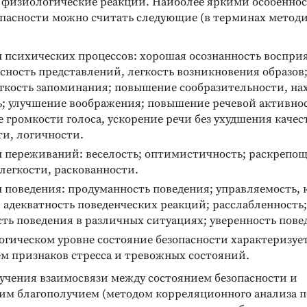
а физиологические реакции. Наиболее яркими особенно
опасности можно считать следующие (в терминах методи
 психических процессов: хорошая осознанность восприя
ясность представлений, легкость возникновения образов
гкость запоминания; повышение сообразительности, на
ь; улучшение воображения; повышение речевой активно
 громкости голоса, ускорение речи без ухудшения качес
ти, логичности.
ы переживаний: веселость; оптимистичность; раскрепощ
легкости, раскованности.
 поведения: продуманность поведения; управляемость, 
 адекватность поведенческих реакций; расслабленность;
ть поведения в различных ситуациях; уверенность пове
гическом уровне состояние безопасности характеризуе
м признаков стресса и тревожных состояний.
зучения взаимосвязи между состоянием безопасности и
им благополучием (методом корреляционного анализа п