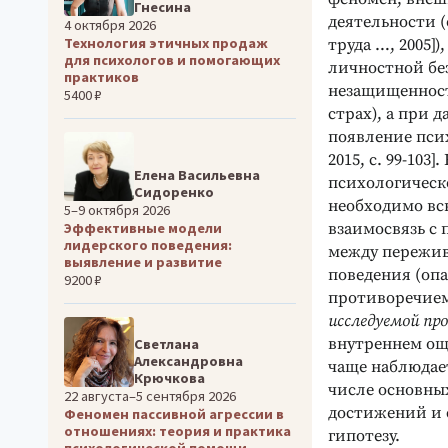
Гнесина
деятельности (
4 октября 2026
Технология этичных продаж
труда …, 2005]
для психологов и помогающих
личностной бе
практиков
незащищенност
5400 ₽
страх), а при
появление псих
2015, с. 99-10
Елена Васильевна
психологическо
Сидоренко
необходимо вс
5–9 октября 2026
взаимосвязь с
Эффективные модели
лидерского поведения:
между пережив
выявление и развитие
поведения (оп
9200 ₽
противоречием
исследуемой пр
внутреннем ощ
Светлана
Александровна
чаще наблюдае
Крючкова
числе основны
22 августа–5 сентября 2026
достижений и с
Феномен пассивной агрессии в
отношениях: теория и практика
гипотезу.
психологической помощи