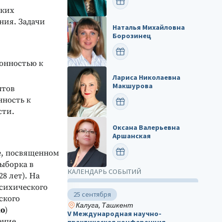
ПОЗДРАВИТЬ
ских
ния. Задачи
Наталья Михайловна
Борозинец
ПОЗДРАВИТЬ
онностью к
Лариса Николаевна
Макшурова
нтов
нность к
ПОЗДРАВИТЬ
сти.
Оксана Валерьевна
Аршанская
ПОЗДРАВИТЬ
е, посвященном
ыборка в
КАЛЕНДАРЬ СОБЫТИЙ
8 лет). На
сихического
25 сентября
еского
Калуга, Ташкент
ко
)
V Международная научно-
ение
практическая конференция