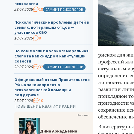
психологии
28.07.2026
18
САММИТ ПСИХОЛОГОВ
Психологические проблемы детей в
семьях, потерявших отцов —
участников СВО
18.07.2026
8
По ком молчит Колокол: моральная
риском для жи
слепота как синдром капитуляции
Совести
профессий явл
20.07.2026
32
САММИТ ПСИХОЛОГОВ
актуальным из
определение е
Официальный отзыв Правительства
личности, пос
РФ на законопроект о
развитии лично
психологической помощи и
поддержке
прикладной то
27.07.2026
10
пригодности ч
ПОВЫШЕНИЕ КВАЛИФИКАЦИИ
сохранение пс
Реклама
обеспечение в
В литературны
Дина Аркадьевна
феномен, внеш