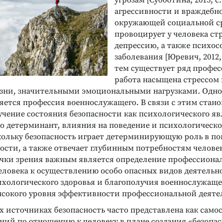
угрозам [Субботина, 2013, с
агрессивности и враждебн
окружающей социальной с
провоцирует у человека стр
депрессию, а также психо
заболевания [Юревич, 2012, с
тем существует ряд профес
работа насыщена стрессом 
зни, значительными эмоциональными нагрузками. Одно
яется профессия военнослужащего. В связи с этим стано
учение состояния безопасности как психологического яв
го детерминант, влияния на поведение и психологическо
кольку безопасность играет детерминирующую роль в по
сти, а также отвечает глубинным потребностям человек
чки зрения важным является определение профессиона
еловека к осуществлению особо опасных видов деятельн
ихологического здоровья и благополучия военнослужаще
ысокого уровня эффективности профессиональной деяте
х источниках безопасность часто представлена как сам
ний по отношению к человеку в плане создания «безопа