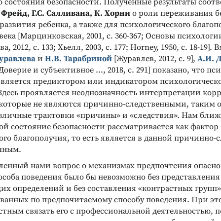
 состояния безопасности. Полученные результаты соот
 Фрейд, Г.С. Салливана, К. Хорни
о роли переживания б
развития ребенка, а также для психологического благо
ека [Марцинковская, 2001, с. 360-367; Основы психологии 
, 2012, с. 133; Хьелл, 2003, с. 177; Horney, 1950, с. 18-19]. 
уравлева
и
Н.В. Тарабриной
[Журавлев, 2012, с. 9],
А.И. 
[Доверие и субъективное …, 2018, с. 291] показано, что п
является предиктором или индикатором психологическ
 Здесь проявляется неоднозначность интерпретации ко
 которые не являются причинно-следственными, таким о
азличные трактовки «причины» и «следствия». Нам ближе
ой состояние безопасности рассматривается как фактор
го благополучия, то есть является в данной причинно-
чным.
ленный нами вопрос о механизмах предпочтения опасног
пособа поведения было бы невозможно без представления
их определений и без составления «контрастных групп
анных по предпочитаемому способу поведения. При эт
стным связать его с профессиональной деятельностью, п