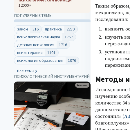
12000 ₽
Таким образом
механизмов, ле
ПОПУЛЯРНЫЕ ТЕМЫ
исследования:
выявить о
закон
316
практика
2239
изучить в
психологическая наука
1757
переживан
детская психология
1716
установит
психотерапия
1101
подсистем
психология образования
1076
переживани
Все темы
ПСИХОЛОГИЧЕСКИЙ ИНСТРУМЕНТАРИЙ
Методы и
Реклама
Исследование 
изучению особ
количестве 34 
данном этапе 
состояния» (
А.
благополучия» 
[Шевеленкова, 