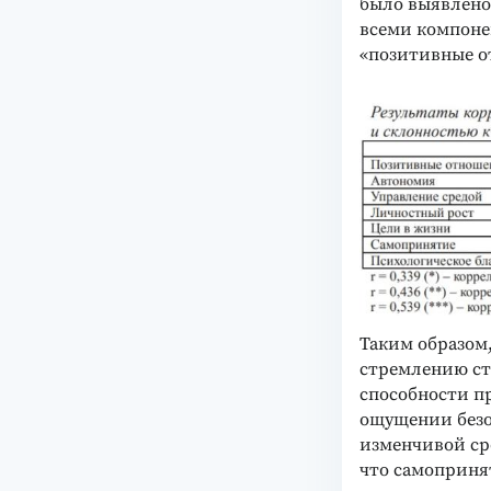
было выявлено,
всеми компоне
«позитивные от
Таким образом,
стремлению ста
способности п
ощущении безо
изменчивой ср
что самоприня