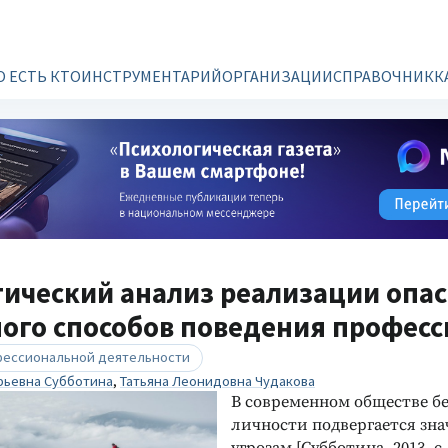
О ЕСТЬ КТО
ИНСТРУМЕНТАРИЙ
ОРГАНИЗАЦИИ
СПРАВОЧНИК
К
ический анализ реализации опас
ого способов поведения профес
фессиональной деятельности
рьевна Субботина
,
Татьяна Леонидовна Чудакова
В современном обществе б
личности подвергается зн