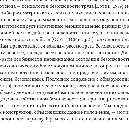
отсюда — психология безопасности труда [Котик, 1989; 
), либо рассматриваются психологические последствия 
зопасности. Так, нахождение в «опасности», ощущение 
и провоцирует негативные эмоциональные реакции (тре
 дальнейшем воздействии опасности или ее усилении во
ических расстройств (ОСР, ПТСР и др.) [Психология бе
3]. Нам представляется важным рассмотреть безопасность в
м аспекте, прежде всего, как личностное состояние. Для
крыть особенности переживания состояния безопасности
 психологическим благополучием личности, определить 
анием состояния безопасности и предпочитаемым спос
асным, безопасным). Последнее сопряжено с обнаружен
 на феноменологическом уровне, которое и составляет
облемы
: демонстрируемое безопасное поведение не основ
ущении собственной безопасности; напротив, рискован
тся в состоянии субъективной безопасности. Мы предпо
х конструктов, объясняющих данное положение, — мот
клонность к риску. В рамках данного исследования мы 