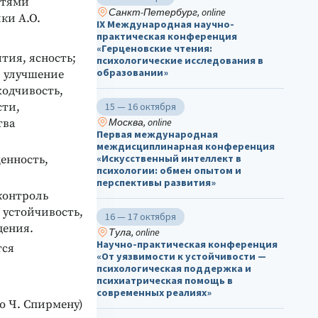
стями
Санкт-Петербург, online
ки А.О.
IX Международная научно-
практическая конференция
«Герценовские чтения:
тия, ясность;
психологические исследования в
образовании»
; улучшение
ходчивость,
сти,
15 — 16 октября
Москва, online
тва
Первая международная
междисциплинарная конференция
«Искусственный интеллект в
енность,
психологии: обмен опытом и
перспективы развития»
контроль
 устойчивость,
16 — 17 октября
дения.
Тула, online
Научно-практическая конференция
тся
«От уязвимости к устойчивости —
психологическая поддержка и
психиатрическая помощь в
современных реалиях»
о Ч. Спирмену)