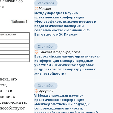
 связана со
22 октября
та
Москва
Международная научно-
практическая конференция
«Философское, психологическое и
педагогическое наследие и
современность: к юбилеям Л.С.
Выготского и Ж. Пиаже»
23 октября
Санкт-Петербург, online
Всероссийская научно-практическая
конференция с международным
участием «Психическое здоровье
подростков: от саморазрушения к
жизнестойкости»
ека, его
сти,
23 октября
лько в
Иркутск
VI Международная научно-
словиях
практическая конференция
предположить,
«Межведомственный подход к
способствуют
сопровождению личности,
оказавшейся в трудной жизненной