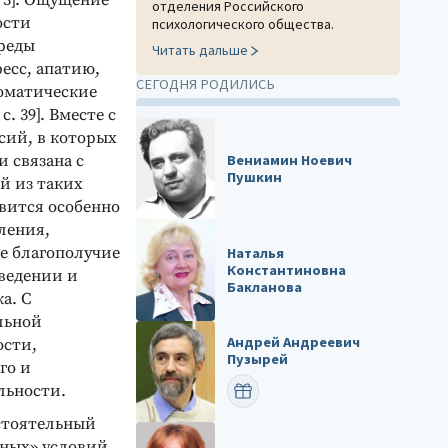
. 3]. Ощущение
отделения Российского
ости
психологического общества.
реды
Читать дальше
есс, апатию,
СЕГОДНЯ РОДИЛИСЬ
соматические
. 39]. Вместе с
сий, в которых
Вениамин Ноевич
и связана с
Пушкин
й из таких
вится особенно
ления,
е благополучие
Наталья
Константиновна
ведении и
Бакланова
а. С
льной
Андрей Андреевич
ости,
Пузырей
го и
льности.
ПОЗДРАВИТЬ
остоятельный
сных» условий