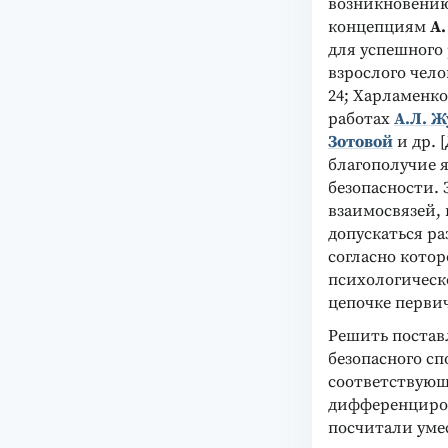
возникновению
концепциям
А.
для успешного 
взрослого челов
24; Харламенкова
работах
А.Л. Ж
Зотовой
и др. 
благополучие 
безопасности.
взаимосвязей,
допускаться р
согласно котор
психологическо
цепочке перви
Решить постав
безопасного с
соответствующ
дифференциров
посчитали уме