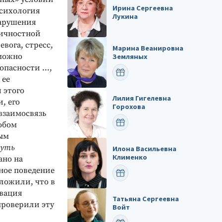
Ирина Сергеевна
Психология
Лукина
нарушения
личностной
вога, стресс,
Марина Веанировна
зможно
Земляных
зопасности …,
ПОЗДРАВИТЬ
 ее
 этого
Лилия Гигелевна
, его
Горохова
взаимосвязь
ПОЗДРАВИТЬ
обом
ным
суть
Илона Васильевна
Клименко
ано на
ное поведение
ПОЗДРАВИТЬ
ложили, что в
ивация
Татьяна Сергеевна
проверили эту
Войт