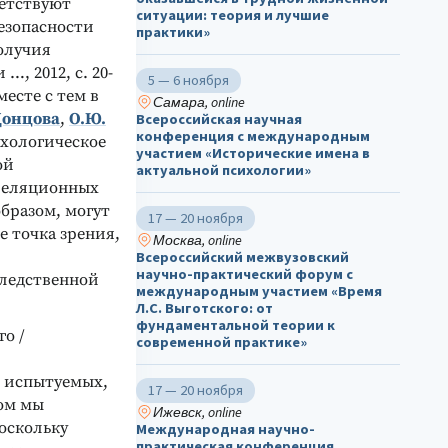
ветствуют
ситуации: теория и лучшие
езопасности
практики»
получия
…, 2012, с. 20-
5 — 6 ноября
Вместе с тем в
Самара, online
Донцова
,
О.Ю.
Всероссийская научная
конференция с международным
сихологическое
участием «Исторические имена в
ой
актуальной психологии»
рреляционных
бразом, могут
17 — 20 ноября
 точка зрения,
Москва, online
Всероссийский межвузовский
научно-практический форум с
следственной
международным участием «Время
Л.С. Выготского: от
фундаментальной теории к
о /
современной практике»
» испытуемых,
17 — 20 ноября
ом мы
Ижевск, online
оскольку
Международная научно-
практическая конференция