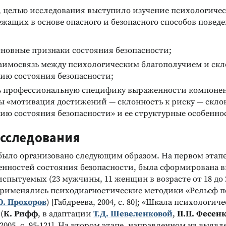
, целью исследования выступило изучение психологиче
жащих в основе опасного и безопасного способов поведе
сновные признаки состояния безопасности;
заимосвязь между психологическим благополучием и скл
ию состояния безопасности;
ь профессиональную специфику выраженности компоне
ы «мотивация достижений — склонность к риску — скло
ю состояния безопасности» и ее структурные особенно
сследования
Реклама
Реклама
было организовано следующим образом. На первом этап
енностей состояния безопасности, была сформирована в
испытуемых (23 мужчины, 11 женщин в возрасте от 18 до 2
применялись психодиагностические методики «Рельеф п
О. Прохоров
) [Габдреева, 2004, с. 80]; «Шкала психологич
(
К. Рифф
, в адаптации
Т.Д. Шевеленковой
,
П.П. Фесен
2005, с. 95-121]. На втором этапе, направленном на выявл