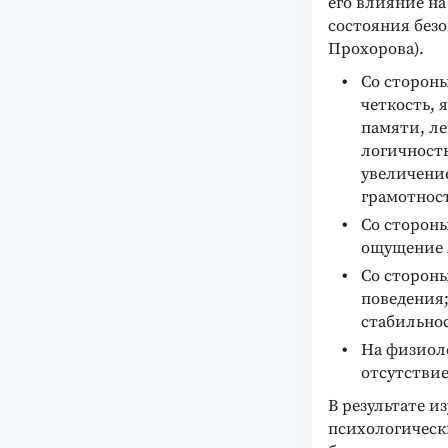
его влияние н
состояния без
Прохорова).
Со стороны
четкость, 
памяти, ле
логичност
увеличение
грамотнос
Со сторон
ощущение 
Со стороны
поведения;
стабильнос
На физиоло
отсутствие
В результате и
психологическ