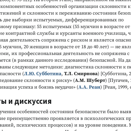
 компонентных особенностей организации склонности к 
СКИХ СПОСОБНОСТЕЙ
ДИАГНОСТИКА ИНТЕЛЛЕКТУАЛЬНЫХ И
тижений и склонности к переживанию состояния безоп
ия творческого
ТВОРЧЕСКИХ СПОСОБНОСТЕЙ
 две выборки испытуемых, дифференцированных по
Интеллектуальный тест
я детей 8-12
Кеттелла
ому признаку: 55 испытуемых (55 мужчин в возрасте от 1
Измерение уровня невербального
е контрактной службы и курсанты военного училища, ч
вивающих занятий
интеллекта и прогноз обучаемости
ая деятельность сопряжена с риском и является опасно
Подробнее
 мужчин, 20 женщин в возрасте от 18 до 40 лет) — не яв
ми, их профессиональная деятельность не сопряжена с
ется (в рамках данного исследования) безопасной. На д
ваны следующие методики: диагностика склонности к 
пасности (
Л.Ю. Субботина
,
Т.Л. Смирнова
) [Субботина, 20
едование склонности к риску» (
А.М. Шуберт
) [Пугачев, 
вация успеха и боязнь неудачи» (
А.А. Реан
) [Реан, 1999, с
ты и дискуссия
зучения особенностей состояния безопасности было выяв
ние преимущественно проявляется в психологических пр
ваний, психических процессов) и на уровне поведения.