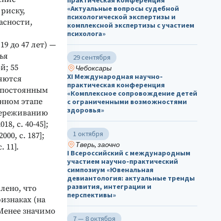
«Актуальные вопросы судебной
риску,
психологической экспертизы и
асности,
комплексной экспертизы с участием
психолога»
9 до 47 лет) —
ья
29 сентября
й; 55
Чебоксары
ХΙ Международная научно-
ляются
практическая конференция
 постоянным
«Комплексное сопровождение детей
анном этапе
с ограниченными возможностями
здоровья»
переживанию
18, с. 40-45];
1 октября
2000, с. 187];
Тверь, заочно
. 11].
I Всероссийский с международным
участием научно-практический
симпозиум «Ювенальная
девиантология: актуальные тренды
развития, интеграции и
лено, что
перспективы»
изнаках (на
 Менее значимо
7 — 8 октября