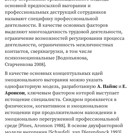
основной предпосылкой выгорания и
профессиональных деструкций сотрудников
называют специфику профессиональной
деятельности. В качестве основных факторов
выделяют многозадачность трудовой деятельности,
ограничение возможностей регулирования процесса
деятельности, ограниченность межличностных
контактов, сверхнагрузки, в том числе
психоэмоциональные [Водопьянова,
Старченкова 2008].
В качестве основных концептуальных идей
эмоционального выгорания можно указать
однофакторную модель, разработанную
А. Пайнс
и
Е.
Аронсон
, ключевым фактором которой выступает
истощение специалиста. Синдром проявляется в
физическом, когнитивном и эмоциональном
истощении при продолжительном нахождении в
эмоционально перегруженной профессиональной
среде [Pines, Aronson 1988]. В основе двухфакторной
модели выгорания [Schaufeli, van Dierendonck 1993]