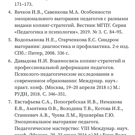
171–173.
Вачков И.В., Савенкова М.А. Особенности
эмоционального выгорания педагогов с разными
видами копинг-стратегий. Вестник МГПУ. Серия
«Педагогика и психология». 2019. № 3. С. 84–95.
Водопьянова Н.Е., Старченкова Е.С. Синдром
выгорания: диагностика и профилактика. 2-е изд.
СПб.: Питер, 2008. 336 c.
Давыдова Н.И. Взаимосвязь копинг-стратегий и
профессиональной деформации педагогов.
Психолого-педагогические исследования в
современном образовании: Междунар. науч.-
практ. конф. (Москва, 19–20 апреля 2018 г.) М.:
РУДН, 2018. С. 346–351.
Евстафьева С.А., Попогребская И.В., Немахова
Е.В., Амитина О.В., Володина Т.В., Котова И.Е.,
Станкевич А.В., Чуева Л.М., Кушнерёва Г.Ю.
Эмоциональное выгорание педагога.
Педагогическое мастерство: VIII Междунар. науч.
конф. (Москва, 20–23 июня 2016 г.) М.: Буки-Веди,