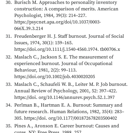
Burisch М. Approaches to personality inventory
construction: A comparison of merits. American
Psychologist, 1984, 39(3): 214–227.
https://psycnet.apa.org/doi/10.1037/0003-
066X.39.3.214
Freudenberger H. J. Staff burnout. Journal of Social
Issues, 1974, 30(1): 159–165.
https://doi.org/10.1111/j.1540-4560.1974. tb00706.x
Maslach C., Jackson S. E. The measurement of
experienced burnout. Journal of Occupational
Behaviour, 1981, 2(2): 99–113.
https://doi.org/10.1002/job.4030020205
Maslach C., Schaufeli W. B., Leiter M. P. Job burnout.
Annual Review of Psychology, 2001, 52: 397–422.
https://doi. org/10.1146/annurev.psych.52.1.397
Perlman B., Hartman E. A. Burnout: Summary and
future research. Human Relations, 1982, 35(4): 283–
305. https://doi. org/10.1177/001872678203500402
Pines A., Aronson E. Career burnout: Causes and
cures. NY: Free Press, 1988, 257.