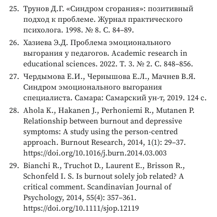
Трунов Д.Г. «Синдром сгорания»: позитивный
подход к проблеме. Журнал практического
психолога. 1998. № 8. С. 84–89.
Хазиева Э.Д. Проблема эмоционального
выгорания у педагогов. Academic research in
educational sciences. 2022. Т. 3. № 2. С. 848–856.
Чердымова Е.И., Чернышова Е.Л., Мачнев В.Я.
Синдром эмоционального выгорания
специалиста. Самара: Самарский ун-т, 2019. 124 с.
Ahola K., Hakanen J., Perhoniemi R., Mutanen P.
Relationship between burnout and depressive
symptoms: A study using the person-centred
approach. Burnout Research, 2014, 1(1): 29–37.
https://doi.org/10.1016/j.burn.2014.03.003
Bianchi R., Truchot D., Laurent E., Brisson R.,
Schonfeld I. S. Is burnout solely job related? A
critical comment. Scandinavian Journal of
Psychology, 2014, 55(4): 357–361.
https://doi.org/10.1111/sjop.12119