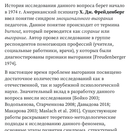
История исследования данного вопроса берет начало
в 1974 г. Американский психиатр
Х. Дж. Фрейденберг
ввел понятие синдром
эмоционального выгорания
педагогов. Данное понятие происходит от термина
burnout
, который переводится как
сгорание
или
выгорание
. Автор провел исследование в группе
респондентов помогающих профессий (учителя,
социальные работники, врачи), у которых были
диагностированы признаки выгорания [Freudenberger
1974].
В настоящее время проблеме выгорания посвящено
достаточное количество исследований как в
отечественной, так и зарубежной психологической
науке. Значительный вклад в разработку данного
вопроса внесли исследования [Бойко 2003;
Водопьянова, Старченкова 2008; Давыдова 2018;
Макарова 2003; Maslach et al. 2001]. Существующие
работы раскрывают теоретико-методологические
подходы к исследованию данного феномена,
основные этапы развития синдрома, структурный