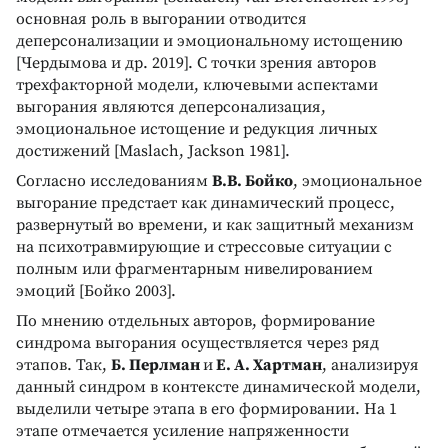
основная роль в выгорании отводится
деперсонализации и эмоциональному истощению
[Чердымова и др. 2019]. С точки зрения авторов
трехфакторной модели, ключевыми аспектами
выгорания являются деперсонализация,
эмоциональное истощение и редукция личных
достижений [Maslach, Jackson 1981].
Согласно исследованиям
В.В. Бойко
, эмоциональное
выгорание предстает как динамический процесс,
развернутый во времени, и как защитный механизм
на психотравмирующие и стрессовые ситуации с
полным или фрагментарным нивелированием
эмоций [Бойко 2003].
По мнению отдельных авторов, формирование
синдрома выгорания осуществляется через ряд
этапов. Так,
Б. Перлман
и
Е. А. Хартман
, анализируя
данный синдром в контексте динамической модели,
выделили четыре этапа в его формировании. На 1
этапе отмечается усиление напряженности