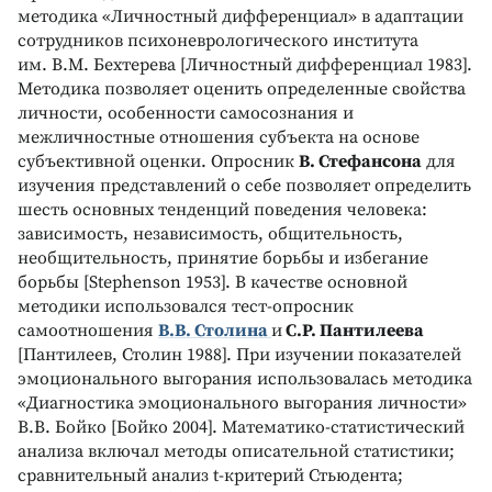
методика «Личностный дифференциал» в адаптации
сотрудников психоневрологического института
им. В.М. Бехтерева [Личностный дифференциал 1983].
Методика позволяет оценить определенные свойства
личности, особенности самосознания и
межличностные отношения субъекта на основе
субъективной оценки. Опросник
В. Стефансона
для
изучения представлений о себе позволяет определить
шесть основных тенденций поведения человека:
зависимость, независимость, общительность,
необщительность, принятие борьбы и избегание
борьбы [Stephenson 1953]. В качестве основной
методики использовался тест-опросник
самоотношения
В.В. Столина
и
С.Р. Пантилеева
[Пантилеев, Столин 1988]. При изучении показателей
эмоционального выгорания использовалась методика
«Диагностика эмоционального выгорания личности»
В.В. Бойко [Бойко 2004]. Математико-статистический
анализа включал методы описательной статистики;
сравнительный анализ t-критерий Стьюдента;