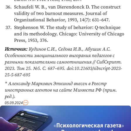
Schaufeli W. B., van Dierendonck D. The construct
validity of two burnout measures. Journal of
Organizational Behavior, 1993, 14(7): 631–647.
Stephenson W. The study of behavior: Q-technique
and its methodology. Chicago: University of Chicago
Press, 1953, 376.
Источник:
Кудинов С.И., Седова И.В., Абушик А.С.
Особенности эмоционального выгорания педагогов с
разными показателями самоотношения // СибСкрипт.
2023. Том 25. №5. С. 687–695. doi:10.21603/sibscript-2023-
25-5-687-695
* Александр Маркович Эткиннд внесен в Реестр
иностранных агентов на сайте Минюста РФ (прим.
ред.).
05.09.2024