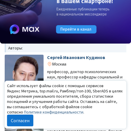
Авторы:
Сергей Иванович Кудинов
Москва
профессор, доктор психологических
наук, профессор кафедры социальной и
дифференциальной психологии
Сайт использует файлы cookie с помощью сервисов
филологического факультета,
Яндекс Метрика, top.mail.ru, Рамблер/топ-100, SberADS в целях
Российский университет дружбы
определения уникального посетителя, сбора статистики
народов
посещений и улучшения работы сайта. Оставаясь на сайте,
вы соглашаетесь с обработкой файлов cookie
согласно
Политике конфиденциальности
.
Ирина Викторовна Седова
Согласен
Ноябрьск ЯНАО, Тольятти