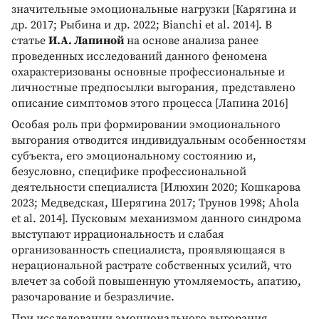
значительные эмоциональные нагрузки [Карягина и
др. 2017; Рыбина и др. 2022; Bianchi et al. 2014]. В
статье
И.А. Лапиной
на основе анализа ранее
проведенных исследований данного феномена
охарактеризованы основные профессиональные и
личностные предпосылки выгорания, представлено
описание симптомов этого процесса [Лапина 2016]
Особая роль при формировании эмоционального
выгорания отводится индивидуальным особенностям
субъекта, его эмоциональному состоянию и,
безусловно, специфике профессиональной
деятельности специалиста [Илюхин 2020; Кошкарова
2023; Медведская, Шерягина 2017; Трунов 1998; Ahola
et al. 2014]. Пусковым механизмом данного синдрома
выступают иррациональность и слабая
организованность специалиста, проявляющаяся в
нерациональной растрате собственных усилий, что
влечет за собой повышенную утомляемость, апатию,
разочарование и безразличие.
При исследовании эмоционального выгорания