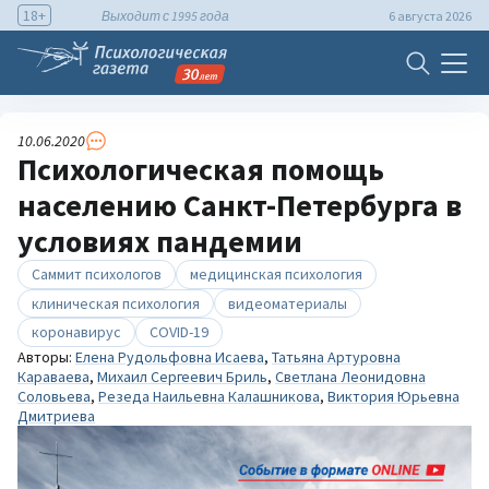
18+
Выходит с 1995 года
6 августа 2026
10.06.2020
Психологическая помощь
населению Санкт-Петербурга в
условиях пандемии
Саммит психологов
медицинская психология
клиническая психология
видеоматериалы
коронавирус
COVID-19
Авторы:
Елена Рудольфовна Исаева
,
Татьяна Артуровна
Караваева
,
Михаил Сергеевич Бриль
,
Светлана Леонидовна
Соловьева
,
Резеда Наильевна Калашникова
,
Виктория Юрьевна
Дмитриева