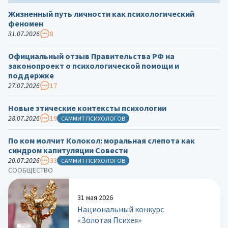
Жизненный путь личности как психологический
феномен
31.07.2026
8
Официальный отзыв Правительства РФ на
законопроект о психологической помощи и
поддержке
27.07.2026
17
Новые этические контексты психологии
28.07.2026
19
САММИТ ПСИХОЛОГОВ
По ком молчит Колокол: моральная слепота как
синдром капитуляции Совести
20.07.2026
33
САММИТ ПСИХОЛОГОВ
СООБЩЕСТВО
31 мая 2026
Национальный конкурс
«Золотая Психея»