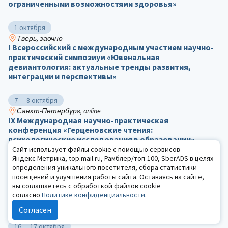
ограниченными возможностями здоровья»
1 октября
Тверь, заочно
I Всероссийский с международным участием научно-
практический симпозиум «Ювенальная
девиантология: актуальные тренды развития,
интеграции и перспективы»
7 — 8 октября
Санкт-Петербург, online
IX Международная научно-практическая
конференция «Герценовские чтения:
психологические исследования в образовании»
Сайт использует файлы cookie с помощью сервисов
Яндекс Метрика, top.mail.ru, Рамблер/топ-100, SberADS в целях
15 — 16 октября
определения уникального посетителя, сбора статистики
Москва, online
посещений и улучшения работы сайта. Оставаясь на сайте,
Первая международная междисциплинарная
вы соглашаетесь с обработкой файлов cookie
конференция «Искусственный интеллект в
согласно
Политике конфиденциальности
.
психологии: обмен опытом и перспективы развития»
Согласен
16 — 17 октября