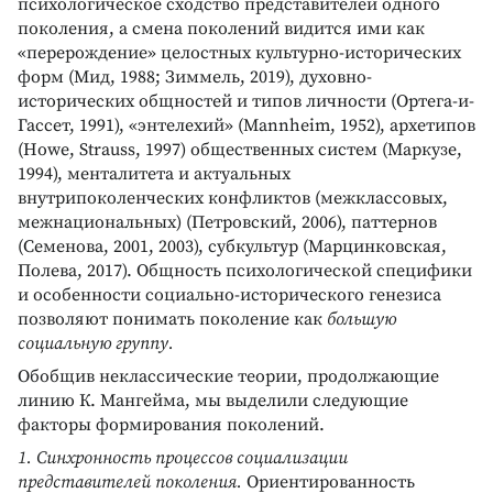
психологическое сходство представителей одного
поколения, а смена поколений видится ими как
«перерождение» целостных культурно-исторических
форм (Мид, 1988; Зиммель, 2019), духовно-
исторических общностей и типов личности (Ортега-и-
Гассет, 1991), «энтелехий» (Mannheim, 1952), архетипов
(Howe, Strauss, 1997) общественных систем (Маркузе,
1994), менталитета и актуальных
внутрипоколенческих конфликтов (межклассовых,
межнациональных) (Петровский, 2006), паттернов
(Семенова, 2001, 2003), субкультур (Марцинковская,
Полева, 2017). Общность психологической специфики
и особенности социально-исторического генезиса
позволяют понимать поколение как
большую
социальную группу.
Обобщив неклассические теории, продолжающие
линию К. Мангейма, мы выделили следующие
факторы формирования поколений.
1. Синхронность процессов социализации
представителей поколения.
Ориентированность