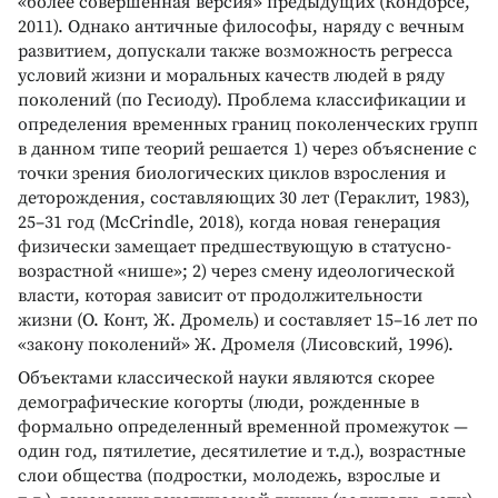
«более совершенная версия» предыдущих (Кондорсе,
2011). Однако античные философы, наряду с вечным
развитием, допускали также возможность регресса
условий жизни и моральных качеств людей в ряду
поколений (по Гесиоду). Проблема классификации и
определения временных границ поколенческих групп
в данном типе теорий решается 1) через объяснение с
точки зрения биологических циклов взросления и
деторождения, составляющих 30 лет (Гераклит, 1983),
25–31 год (McCrindle, 2018), когда новая генерация
физически замещает предшествующую в статусно-
возрастной «нише»; 2) через смену идеологической
власти, которая зависит от продолжительности
жизни (О. Конт, Ж. Дромель) и составляет 15–16 лет по
«закону поколений» Ж. Дромеля (Лисовский, 1996).
Объектами классической науки являются скорее
демографические когорты (люди, рожденные в
формально определенный временной промежуток —
один год, пятилетие, десятилетие и т.д.), возрастные
слои общества (подростки, молодежь, взрослые и