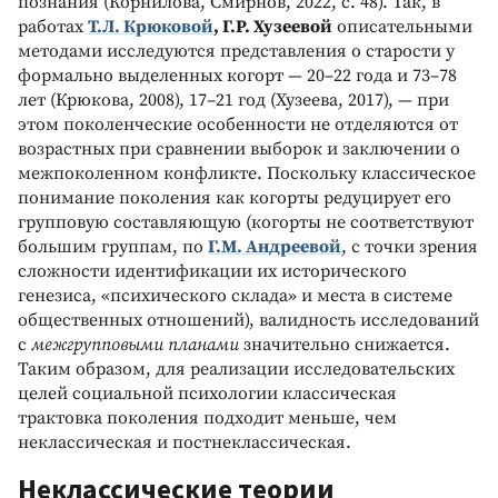
познания (Корнилова, Смирнов, 2022, с. 48). Так, в
работах
Т.Л. Крюковой
, Г.Р. Хузеевой
описательными
методами исследуются представления о старости у
формально выделенных когорт — 20–22 года и 73–78
лет (Крюкова, 2008), 17–21 год (Хузеева, 2017), — при
этом поколенческие особенности не отделяются от
возрастных при сравнении выборок и заключении о
межпоколенном конфликте. Поскольку классическое
понимание поколения как когорты редуцирует его
групповую составляющую (когорты не соответствуют
большим группам, по
Г.М. Андреевой
, с точки зрения
сложности идентификации их исторического
генезиса, «психического склада» и места в системе
общественных отношений), валидность исследований
с
межгрупповыми планами
значительно снижается.
Таким образом, для реализации исследовательских
целей социальной психологии классическая
трактовка поколения подходит меньше, чем
неклассическая и постнеклассическая.
Неклассические теории