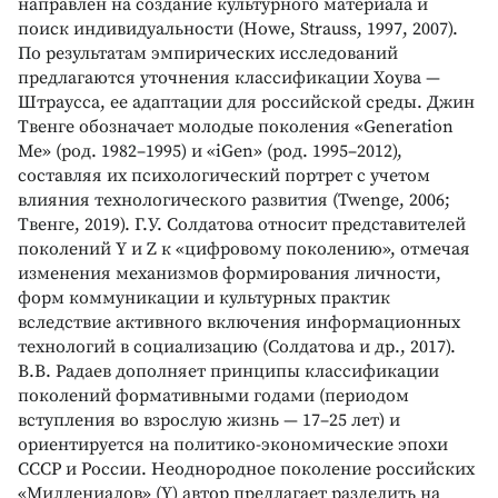
направлен на создание культурного материала и
поиск индивидуальности (Howe, Strauss, 1997, 2007).
По результатам эмпирических исследований
предлагаются уточнения классификации Хоува —
Штраусса, ее адаптации для российской среды. Джин
Твенге обозначает молодые поколения «Generation
Me» (род. 1982–1995) и «iGen» (род. 1995–2012),
составляя их психологический портрет с учетом
влияния технологического развития (Twenge, 2006;
Твенге, 2019). Г.У. Солдатова относит представителей
поколений Y и Z к «цифровому поколению», отмечая
изменения механизмов формирования личности,
форм коммуникации и культурных практик
вследствие активного включения информационных
технологий в социализацию (Солдатова и др., 2017).
В.В. Радаев дополняет принципы классификации
поколений формативными годами (периодом
вступления во взрослую жизнь — 17–25 лет) и
ориентируется на политико-экономические эпохи
СССР и России. Неоднородное поколение российских
«Миллениалов» (Y) автор предлагает разделить на