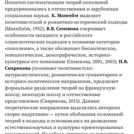
Попытки систематизации теорий поколений
предпринимались в отечественных и зарубежных
социальных науках.
К. Мангейм
выделяет
позитивистский и романтико-исторический подходы
(Mannheim, 1952);
В.В. Семенова
очерчивает
особенности западного и российского
социологических подходов к познанию категории
«поколение», а также обозначает биологическое,
генеалогическое, демографическое, историко-
культурное его понимание (Семенова, 2001, 2003);
Н.В.
Сиврикова
упоминает позитивистско-
натуралистическое, романтически-гуманитарное и
историко-политическое направления, предлагает
формальное разделение теорий на французскую
школу, немецкую школу и отечественные
представления (Сиврикова, 2015). Данные
теоретические направления выделялись авторами
скорее индуктивно — путем обобщения положений
теорий в подходы и основывались на разведении
естественнонаучных и культурно-ориентированных
представлений. Подобная стратегия не гарантирует