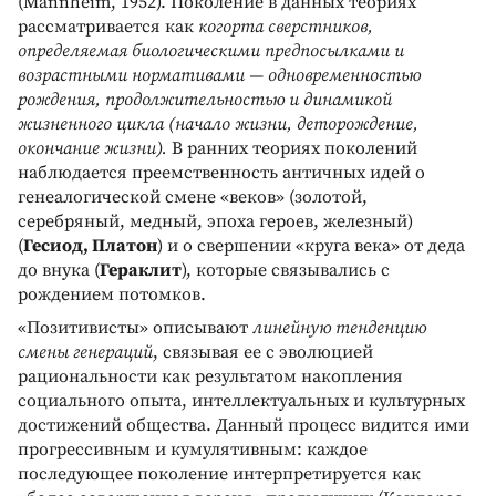
(Mannheim, 1952). Поколение в данных теориях
рассматривается как
когорта сверстников,
определяемая биологическими предпосылками и
возрастными нормативами — одновременностью
рождения, продолжительностью и динамикой
жизненного цикла (начало жизни, деторождение,
окончание жизни).
В ранних теориях поколений
наблюдается преемственность античных идей о
генеалогической смене «веков» (золотой,
серебряный, медный, эпоха героев, железный)
(
Гесиод, Платон
) и о свершении «круга века» от деда
до внука (
Гераклит
), которые связывались с
рождением потомков.
«Позитивисты» описывают
линейную тенденцию
смены генераций
, связывая ее с эволюцией
рациональности как результатом накопления
социального опыта, интеллектуальных и культурных
достижений общества. Данный процесс видится ими
прогрессивным и кумулятивным: каждое
последующее поколение интерпретируется как