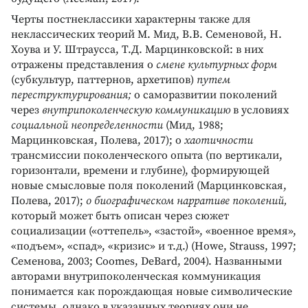
Черты постнеклассики характерны также для
неклассических теорий М. Мид, В.В. Семеновой, Н.
Хоува и У. Штраусса, Т.Д. Марцинковской: в них
отражены представления о
смене культурных форм
(субкультур, паттернов, архетипов)
путем
переструктурирования;
о саморазвитии поколений
через
внутрипоколенческую коммуникацию
в условиях
социальной неопределенности
(Мид, 1988;
Марцинковская, Полева, 2017); о
хаотичности
трансмиссии поколенческого опыта (по вертикали,
горизонтали, времени и глубине), формирующей
новые смысловые поля поколений (Марцинковская,
Полева, 2017);
о биографическом нарративе поколений,
который может быть описан через сюжет
социализации («оттепель», «застой», «военное время»,
«подъем», «спад», «кризис» и т.д.) (Howe, Strauss, 1997;
Семенова, 2003; Coomes, DeBard, 2004). Названными
авторами внутрипоколенческая коммуникация
понимается как порождающая новые символические
системы, однако в указанных теориях они не