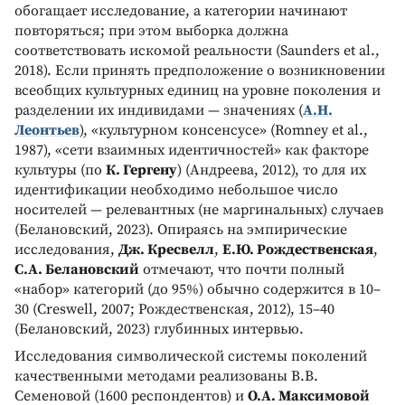
обогащает исследование, а категории начинают
повторяться; при этом выборка должна
соответствовать искомой реальности (Saunders et al.,
2018). Если принять предположение о возникновении
всеобщих культурных единиц на уровне поколения и
разделении их индивидами — значениях (
А.Н.
Леонтьев
), «культурном консенсусе» (Romney et al.,
1987), «сети взаимных идентичностей» как факторе
культуры (по
К. Гергену
) (Андреева, 2012), то для их
идентификации необходимо небольшое число
носителей — релевантных (не маргинальных) случаев
(Белановский, 2023). Опираясь на эмпирические
исследования,
Дж. Кресвелл
,
Е.Ю. Рождественская
,
С.А. Белановский
отмечают, что почти полный
«набор» категорий (до 95%) обычно содержится в 10–
30 (Creswell, 2007; Рождественская, 2012), 15–40
(Белановский, 2023) глубинных интервью.
Исследования символической системы поколений
качественными методами реализованы В.В.
Семеновой (1600 респондентов) и
О.А. Максимовой