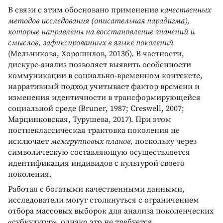
В связи с этим обосновано применение
качественных
методов исследования (описательная парадигма),
которые направлены на восстановление значений и
смыслов, зафиксированных в языке поколений
(Мельникова, Хорошилов, 2013б). В частности,
дискурс-анализ позволяет выявить особенности
коммуникации в социально-временном контексте,
нарративный подход учитывает фактор времени и
изменения идентичности в трансформирующейся
социальной среде (Bruner, 1987; Creswell, 2007;
Марцинковская, Турушева, 2017). При этом
постнеклассическая трактовка поколения не
исключает
межгрупповых планов,
поскольку через
символическую составляющую осуществляется
идентификация индивидов с культурой своего
поколения.
Работая с богатыми качественными данными,
исследователи могут столкнуться с ограничением
отбора массовых выборок для анализа поколенческих
«субкультур», однако это не требуется