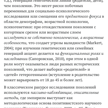
т.д.), генерации генетической линии (родители, дети),
чем поколения. Это несет риски побочных
переменных для социально-психологического
исследования или смещения его
предметного фокуса
в
области демографии, возрастной психологии,
психогенетики: при отождествлении поколения с
когортным срезом или возрастным слоем
исследуются не собственно поколенческие, а возрастные
особенности,
что создает угрозы валидности (Markert,
2004); при изучении генетических или семейных
генераций акцент делается
на функциональных ролях и
наследовании
(Сапоровская, 2010), при этом в одной
роли могут оказываться люди разных исторических
поколений, что делает выборки «родителей» и
«детей» гетерогенными (вступление в родительство
может варьировать от 18 до 45 и более лет).
В классическом ракурсе исследования поколений
используются
пассивно-наблюдающие, описательные
методы,
где эмпиризм выступает как
методологическая основа позитивистского научного