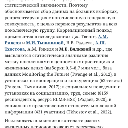
статистической значимости. Поэтому
обосновывается сбор данных на больших выборках,
репрезентирующих многочисленную генеральную
совокупность, с целью переноса результатов на всю
поколенческую группу. Корреляционный подход
применяется в исследованиях Дж. Твенге,
А.М.
Рикеля
и
М.И. Тычининой
, В.В. Радаева,
А.Ш.
Тхостова
, А.М. Рикеля и
М.Е. Вялковой
и др., где
выявляются статистически значимые различия
между поколениями в ценностных ориентациях и
жизненных целях (выборки 0,5–8,7 млн чел., база
данных Monitoring the Future) (Twenge et al., 2012), в
установках на кооперацию и конкуренцию (62 текста)
(Рикель, Тычинина, 2017); в социальном поведении и
установках на социализацию, труд, семью (8159
респондентов, ресурс RLMS-HSE) (Радаев, 2020), в
социальных представлениях относительно ложной
информации (431 участник) (Tkhostov et al., 2022).
Исследовать поколение в контексте разных
жизненных периодов позволяет
лонгитюдная