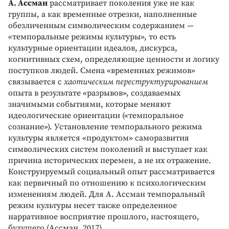
А. Ассман
рассматривает поколения уже не как
группы, а как временные отрезки, наполненные
обезличенным символическим содержанием —
«темпоральные режимы культуры», то есть
культурные ориентации идеалов, дискурса,
когнитивных схем, определяющие ценности и логику
поступков людей. Смена «временных режимов»
связывается с
хаотическим переструктурированием
опыта в результате «разрывов», создаваемых
значимыми событиями, которые меняют
идеологические ориентации («темпоральное
сознание»). Установление темпорального режима
культуры является «продуктом» саморазвития
символических систем поколений и выступает как
причина исторических перемен, а не их отражение.
Конструируемый социальный опыт рассматривается
как первичный по отношению к психологическим
изменениям людей. Для А. Ассман темпоральный
режим культуры несет также определенное
нарративное восприятие прошлого, настоящего,
будущего (Ассман, 2017).