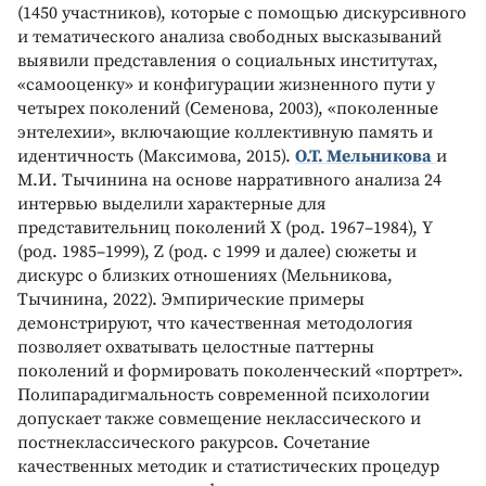
(1450 участников), которые с помощью дискурсивного
и тематического анализа свободных высказываний
выявили представления о социальных институтах,
«самооценку» и конфигурации жизненного пути у
четырех поколений (Семенова, 2003), «поколенные
энтелехии», включающие коллективную память и
идентичность (Максимова, 2015).
О.Т. Мельникова
и
М.И. Тычинина на основе нарративного анализа 24
интервью выделили характерные для
представительниц поколений Х (род. 1967–1984), Y
(род. 1985–1999), Z (род. с 1999 и далее) сюжеты и
дискурс о близких отношениях (Мельникова,
Тычинина, 2022). Эмпирические примеры
демонстрируют, что качественная методология
позволяет охватывать целостные паттерны
поколений и формировать поколенческий «портрет».
Полипарадигмальность современной психологии
допускает также совмещение неклассического и
постнеклассического ракурсов. Сочетание
качественных методик и статистических процедур