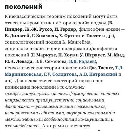
поколений
К неклассическим теориям поколений могут быть
отнесены «романтико-исторический» подход (
В.
Пиндер, Ж.-Ж. Руссо, И. Гердер
, философия жизни —
В. Дильтей, Г. Зиммель, Х. Ортега-и-Гассет
и др.),
социологический подход К. Мангейма,
социологические теории поляризации/конфликта
поколений (
Г. Маркузе, Н. Хоув
и
У. Штраусс, М. Мид,
Ю.А. Левада
, В.В. Семенова,
В.В. Радаев
),
психологические теории поколений (
Дж. Твенге,
Т.Д.
Марцинковская
,
Г.У. Солдатова
,
А.В. Петровский
и
др.). Для неклассических теорий характерно
понимание поколений
как сложных
саморегулирующихся систем, формирование которых
направляется преимущественно социальными
факторами — условиями жизни современников,
историческими событиями, внутрипоколенными и
межпоколенными особенностями коммуникации и
взаимодействия.
Авторами отмечается