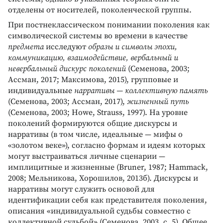
отделены от носителей, поколенческой группы.
При постнеклассическом понимании поколения как
символической системы во времени в качестве
предмета
исследуют
образы и символы эпохи,
коммуникацию, взаимодействие, вербальный и
невербальный дискурс поколений
(Семенова, 2003;
Ассман, 2017; Максимова, 2015), групповые и
индивидуальные
нарративы —
коллективную память
(Семенова, 2003; Ассман, 2017),
жизненный путь
(Семенова, 2003; Howe, Strauss, 1997). На уровне
поколений формируются общие дискурсы и
нарративы (в том числе, идеальные — мифы о
«золотом веке»), согласно формам и идеям которых
могут выстраиваться личные сценарии —
имплицитные и жизненные (Bruner, 1987; Hammack,
2008; Мельникова, Хорошилов, 2013б). Дискурсы и
нарративы могут служить основой для
идентификации себя как представителя поколения,
описания «индивидуальной судьбы совместно с
коллективной судьбой» (Семенова, 2003, с. 5). Общее