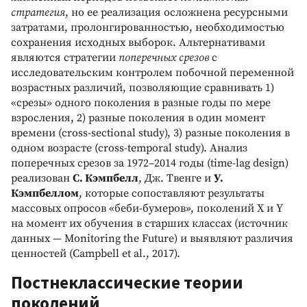
стратегия
, но ее реализация осложнена ресурсными
затратами, пролонгированностью, необходимостью
сохранения исходных выборок. Альтернативами
являются стратегии
поперечных срезов
с
исследовательским контролем побочной переменной
возрастных различий, позволяющие сравнивать 1)
«срезы» одного поколения в разные годы по мере
взросления, 2) разные поколения в один момент
времени (cross-sectional study), 3) разные поколения в
одном возрасте (cross-temporal study). Анализ
поперечных срезов за 1972–2014 годы (time-lag design)
реализован
С. Кэмпбелл
, Дж. Твенге и
У.
Кэмпбеллом
, которые сопоставляют результаты
массовых опросов «беби-бумеров», поколений Х и Y
на момент их обучения в старших классах (источник
данных — Monitoring the Future) и выявляют различия
ценностей (Campbell et al., 2017).
Постнеклассические теории
поколений