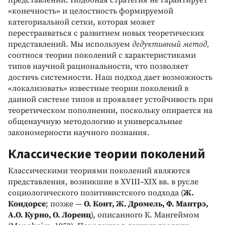
«конечность» и целостность формируемой
категориальной сетки, которая может
перестраиваться с развитием новых теоретических
представлений. Мы используем
дедуктивный метод,
соотнося теории поколений с характеристиками
типов научной рациональности, что позволяет
достичь системности. Наш подход дает возможность
«локализовать» известные теории поколений в
данной системе типов и проявляет устойчивость при
теоретическом пополнении, поскольку опирается на
общенаучную методологию и универсальные
закономерности научного познания.
Классические теории поколений
Классическими теориями поколений являются
представления, возникшие в XVIII–XIX вв. в русле
социологического позитивистского подхода (
Ж.
Кондорсе
; позже —
О. Конт, Ж. Дромель, Ф. Мантрэ,
А.О. Курно, О. Лоренц
), описанного К. Мангеймом