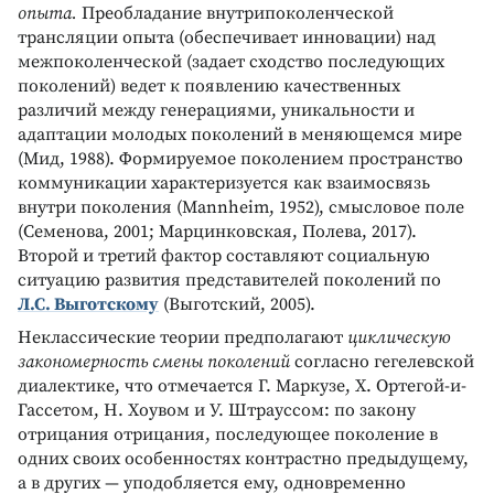
опыта.
Преобладание внутрипоколенческой
трансляции опыта (обеспечивает инновации) над
межпоколенческой (задает сходство последующих
поколений) ведет к появлению качественных
различий между генерациями, уникальности и
адаптации молодых поколений в меняющемся мире
(Мид, 1988). Формируемое поколением пространство
коммуникации характеризуется как взаимосвязь
внутри поколения (Mannheim, 1952), смысловое поле
(Семенова, 2001; Марцинковская, Полева, 2017).
Второй и третий фактор составляют социальную
ситуацию развития представителей поколений по
Л.С. Выготскому
(Выготский, 2005).
Неклассические теории предполагают
циклическую
закономерность смены поколений
согласно гегелевской
диалектике, что отмечается Г. Маркузе, Х. Ортегой-и-
Гассетом, Н. Хоувом и У. Штрауссом: по закону
отрицания отрицания, последующее поколение в
одних своих особенностях контрастно предыдущему,
а в других — уподобляется ему, одновременно