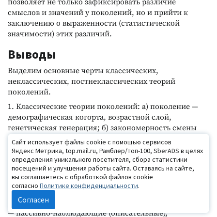
позволяет не только зафиксировать различие
смыслов и значений у поколений, но и прийти к
заключению о выраженности (статистической
значимости) этих различий.
Выводы
Выделим основные черты классических,
неклассических, постнеклассических теорий
поколений.
1. Классические теории поколений: а) поколение —
демографическая когорта, возрастной слой,
генетическая генерация; б) закономерность смены
поколений — линейная; в) предмет исследования —
Сайт использует файлы cookie с помощью сервисов
возрастные особенности, функциональные роли,
Яндекс Метрика, top.mail.ru, Рамблер/топ-100, SberADS в целях
наследованные психологические характеристики (для
определения уникального посетителя, сбора статистики
посещений и улучшения работы сайта. Оставаясь на сайте,
социально-психологического исследования имеются
вы соглашаетесь с обработкой файлов cookie
риски побочных переменных и смещения предмета
согласно
Политике конфиденциальности
.
исследования в область возрастной психологии,
Согласен
психогенетики, демографии); г) методы исследования
— пассивно-наблюдающие (описательные),