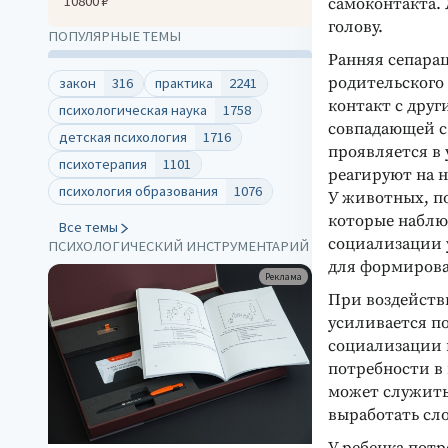
10800 ₽
самоконтакта.
голову.
ПОПУЛЯРНЫЕ ТЕМЫ
Ранняя сепара
родительского
закон
316
практика
2241
контакт с дру
психологическая наука
1758
совпадающей с
детская психология
1716
проявляется в
психотерапия
1101
реагируют на н
психология образования
1076
У животных, п
которые наблю
Все темы
социализации у
ПСИХОЛОГИЧЕСКИЙ ИНСТРУМЕНТАРИЙ
для формирова
Реклама
При воздейств
усиливается по
социализации 
потребности в 
может служить
выработать сл