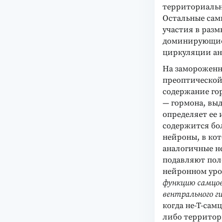
территориальн
Остальные сам
участия в разм
доминирующие 
циркуляции ан
На замороженны
преоптической
содержание го
— гормона, вы
определяет ее 
содержится бо
нейроны, в ко
аналогичные н
подавляют пол
нейронном уро
функцию самцов
вентрального г
когда не-Т-сам
либо территор