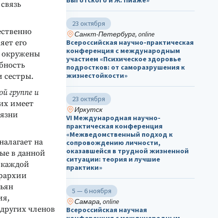
Выготского и Ж. Пиаже»
 связь
23 октября
ественно
Санкт-Петербург, online
яет его
Всероссийская научно-практическая
конференция с международным
, окружены
участием «Психическое здоровье
бность
подростков: от саморазрушения к
жизнестойкости»
и сестры.
й группе и
23 октября
их имеет
Иркутск
оязни
VI Международная научно-
практическая конференция
«Межведомственный подход к
налагает на
сопровождению личности,
оказавшейся в трудной жизненной
ые в данной
ситуации: теория и лучшие
 каждой
практики»
ерархии
зьян
5 — 6 ноября
ия,
Самара, online
 других членов
Всероссийская научная