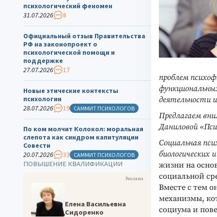
психологический феномен
31.07.2026
8
Официальный отзыв Правительства
РФ на законопроект о
психологической помощи и
поддержке
27.07.2026
17
проблем психоф
функциональных
Новые этические контексты
психологии
деятельности и
28.07.2026
19
САММИТ ПСИХОЛОГОВ
Предлагаем вни
Даниловой «Пси
По ком молчит Колокол: моральная
слепота как синдром капитуляции
Социальная пси
Совести
биологических 
20.07.2026
33
САММИТ ПСИХОЛОГОВ
ПОВЫШЕНИЕ КВАЛИФИКАЦИИ
жизни на осно
социальной ср
Реклама
Вместе с тем 
механизмы, ко
Елена Васильевна
социума и пов
Сидоренко