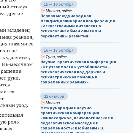
я в его
15 — 16 октября
ьный стимул
Москва, online
уя другие
Первая международная
междисциплинарная конференция
«Искусственный интеллект в
ный младенец
психологии: обмен опытом и
перспективы развития»
льная реакция,
ция глазами ее
16 — 17 октября
их и не
Тула, online
ть удаляется,
Научно-практическая конференция
. В 6-месячном
«От уязвимости к устойчивости —
звращение
психологическая поддержка и
психиатрическая помощь в
ает руки,
современных реалиях»
вится
емится
22 октября
ет
Москва
альный уход.
Международная научно-
практическая конференция
рительная
«Философское, психологическое и
бую роль
педагогическое наследие и
современность: к юбилеям Л.С.
акаках