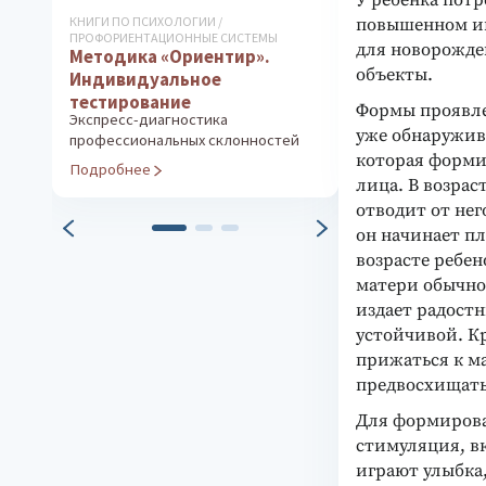
У ребенка потр
КНИГИ ПО ПСИХОЛОГИИ /
ДИАГНОСТИКА ФУ
повышенном ин
ПРОФОРИЕНТАЦИОННЫЕ СИСТЕМЫ
СОСТОЯНИЯ И РА
для новорожде
Методика «Ориентир».
Тест Тулуз-
объекты.
Индивидуальное
Диагностика м
мозговых дисф
тестирование
Формы проявле
Экспресс-диагностика
Подробнее
уже обнаружива
профессиональных склонностей
которая формир
Подробнее
лица. В возрас
отводит от него
он начинает пл
возрасте ребен
матери обычно 
издает радостн
устойчивой. Кр
прижаться к ма
предвосхищать 
Для формирова
стимуляция, в
играют улыбка,