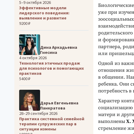
5–9 октября 2026
Биологические
Эффективные модели
уже при изуче
лидерского поведения:
выявление и развитие
зоосоциальных
9200 ₽
взаимодействие
родительского
и формирование
партнера, род
Дина Аркадьевна
Гнесина
или пришельца 
4 октября 2026
Одной из важн
Технология этичных продаж
для психологов и помогающих
отношения жи
практиков
в общении. На
5400 ₽
ребенка. Они с
потребность в
Характер конт
Дарья Евгеньевна
социализацию 
Панкратова
28–29 сентября 2026
матери и други
Практика системной семейной
выполнены
X. 
терапии супружеских пар в
стремление жи
ситуации измены