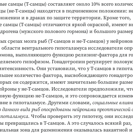
ые самцы (Т-самцы) составляют около 10% всего количес
цы (не-Т-самцы) находятся в подчиненном положении: 
ножении и в драках по защите территории. Кроме того,
самцы (Т-самцы) отличаются яркой окраской, имеют в
дрогена (мужского полового гормона) и большого разме
х срезах мозга рыб (Т-самцов и не-Т-самцов) у нейронов
 области вентрального гипоталамуса исследователи оп
рмона, выполняющего функцию релизинг-фактора для г
деляемого гипофизом. Гонадотропин регулирует полову
интенсивность. Они установили, что у Т-самцов в гипот
льшее количество фактора, высвобождающего гонадотро
торых он содержится, имеют значительно большие разме
ейроны у не-Т-самцов. Исследователи предположили, чт
овую функцию не-Т-самцов, и это сопровождается изме
вне в гипоталамусе. Другими словами,
социальные влиян
 данного вида рыб опосредованы нейронами преоптической
ипоталамуса.
Чтобы проверить эту гипотезу, они исслед
цы превращались в Т-самцов. А это случалось всякий раз, 
иальная зона для размножения оказывалась вакантной и