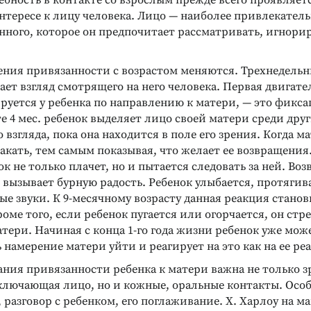
ебность в контакте со взрослым прежде всего проявляетс
НКЦИОНАЛЬНОГО
ДИАГНОСТИКА ОСОБЕННОСТЕЙ
тересе к лицу человека. Лицо — наиболее привлекател
БОТОСПОСОБНОСТИ
ЛИЧНОСТИ
нного, которое он предпочитает рассматривать, игнорир
Пьерона
Тест детской апперцепции
(CAT)
инимальных
ункций
Глубинная диагностика личности
ния привязанности с возрастом меняются. Трехнедель
ребенка
ет взгляд смотрящего на него человека. Первая двигате
Подробнее
уется у ребенка по направлению к матери, — это фикса
те 4 мес. ребенок выделяет лицо своей матери среди друг
 взгляда, пока она находится в поле его зрения. Когда ма
акать, тем самым показывая, что желает ее возвращения
ок не только плачет, но и пытается следовать за ней. Во
вызывает бурную радость. Ребенок улыбается, протягив
ые звуки. К 9-месячному возрасту данная реакция стано
оме того, если ребенок пугается или огорчается, он стр
тери. Начиная с конца 1-го года жизни ребенок уже мож
намерение матери уйти и реагирует на это как на ее ре
ния привязанности ребенка к матери важна не только з
ключающая лицо, но и кожные, оральные контакты. Осо
 разговор с ребенком, его поглаживание. X. Харлоу на м