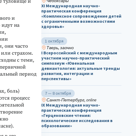
Чебоксары
е туловище и
ХΙ Международная научно-
практическая конференция
«Комплексное сопровождение детей
вого и
с ограниченными возможностями
 идут на
здоровья»
ии,
вии
1 октября
, они часто
Тверь, заочно
 или страхом.
I Всероссийский с международным
участием научно-практический
сходны с теми,
симпозиум «Ювенальная
 первичной
девиантология: актуальные тренды
развития, интеграции и
имальный период
перспективы»
х, боль)
7 — 8 октября
ются процесс
Санкт-Петербург, online
оятельной
IX Международная научно-
практическая конференция
етворение
«Герценовские чтения:
ожно
психологические исследования в
аске).
образовании»