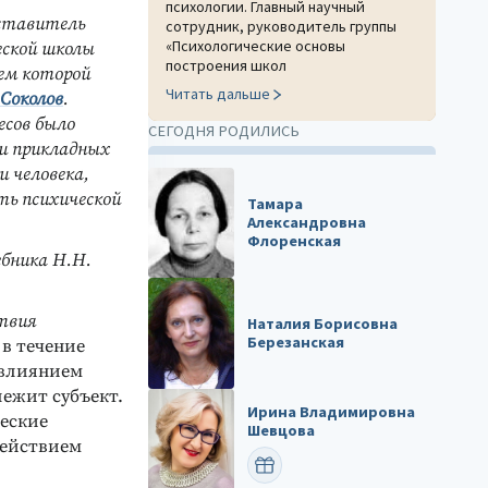
психологии. Главный научный
дставитель
сотрудник, руководитель группы
«Психологические основы
еской школы
построения школ
ем которой
Читать дальше
 Соколов
.
есов было
СЕГОДНЯ РОДИЛИСЬ
и прикладных
 человека,
ть психической
Тамара
Александровна
Флоренская
ебника Н.Н.
ствия
Наталия Борисовна
Березанская
в течение
 влиянием
лежит субъект.
Ирина Владимировна
ческие
Шевцова
действием
ПОЗДРАВИТЬ