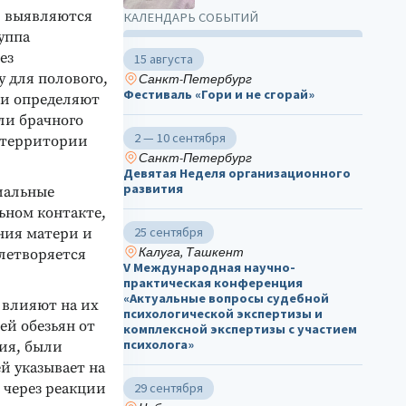
, выявляются
КАЛЕНДАРЬ СОБЫТИЙ
уппа
ез
15 августа
у для полового,
Санкт-Петербург
Фестиваль «Гори и не сгорай»
ни определяют
ли брачного
2 — 10 сентября
а территории
Санкт-Петербург
Девятая Неделя организационного
развития
иальные
льном контакте,
25 сентября
ния матери и
Калуга, Ташкент
влетворяется
V Международная научно-
практическая конференция
«Актуальные вопросы судебной
 влияют на их
психологической экспертизы и
ей обезьян от
комплексной экспертизы с участием
психолога»
ния, были
й указывает на
 через реакции
29 сентября