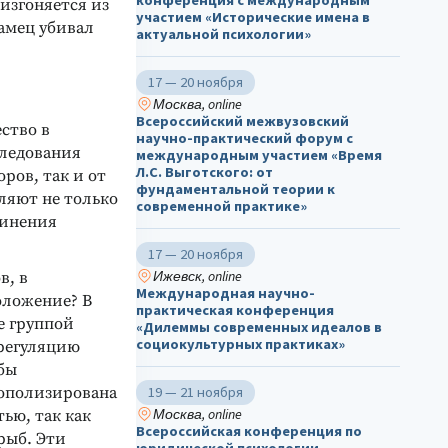
конференция с международным
изгоняется из
участием «Исторические имена в
амец убивал
актуальной психологии»
17 — 20 ноября
Москва, online
Всероссийский межвузовский
ство в
научно-практический форум с
следования
международным участием «Время
Л.С. Выготского: от
ров, так и от
фундаментальной теории к
ляют не только
современной практике»
чинения
17 — 20 ноября
Ижевск, online
в, в
Международная научно-
оложение? В
практическая конференция
е группой
«Дилеммы современных идеалов в
социокультурных практиках»
 регуляцию
бы
нополизирована
19 — 21 ноября
Москва, online
ью, так как
Всероссийская конференция по
рыб. Эти