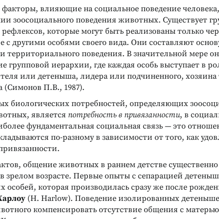
 факторы, влияющие на социальное поведение человека
нии зоосоциального поведения животных. Существует гр
 рефлексов, которые могут быть реализованы только чер
 с другими особями своего вида. Они составляют основ
 и территориального поведения. В значительной мере о
 групповой иерархии, где каждая особь выступает в ро
ителя или детеныша, лидера или подчиненного, хозяин
(Симонов П.В., 1987).
ых биологических потребностей, определяющих зоосоц
вотных, является
потребность в привязанности
, в социа
иболее фундаментальная социальная связь — это отноше
кладываются по-разному в зависимости от того, как удо
 привязанности.
актов, общение животных в раннем детстве существенно
в зрелом возрасте. Первые опыты с сепарацией детеныш
х особей, которая производилась сразу же после рожде
Харлоу
(Н. Нагlоw). Поведение изолированных детеныше
вотного компенсировать отсутствие общения с матерью