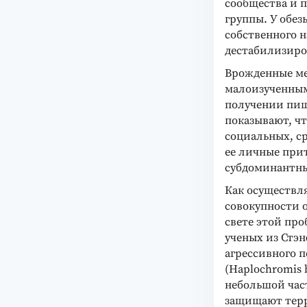
сообщества и п
группы. У обе
собственного н
дестабилизиро
Врожденные ме
малоизученным
получении пищ
показывают, чт
социальных, с
ее личные при
субдоминантны
Как осуществл
совокупности 
свете этой пр
ученых из Стэ
агрессивного 
(Haplochromis 
небольшой час
защищают терр