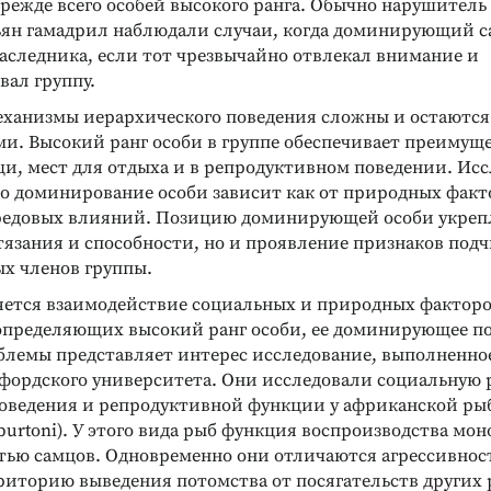
режде всего особей высокого ранга. Обычно нарушитель 
зьян гамадрил наблюдали случаи, когда доминирующий с
аследника, если тот чрезвычайно отвлекал внимание и
вал группу.
ханизмы иерархического поведения сложны и остаются
и. Высокий ранг особи в группе обеспечивает преимуще
и, мест для отдыха и в репродуктивном поведении. Ис
о доминирование особи зависит как от природных факто
редовых влияний. Позицию доминирующей особи укреп
тязания и способности, но и проявление признаков под
х членов группы.
яется взаимодействие социальных и природных факторо
определяющих высокий ранг особи, ее доминирующее п
облемы представляет интерес исследование, выполненно
нфордского университета. Они исследовали социальную
поведения и репродуктивной функции у африканской ры
burtoni). У этого вида рыб функция воспроизводства мо
тью самцов. Одновременно они отличаются агрессивност
иторию выведения потомства от посягательств других 