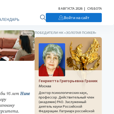
8 АВГУСТА 2026 | СУББОТА
Войти на сайт
АЛЕНДАРЬ
ПОБЕДИТЕЛИ НК «ЗОЛОТАЯ ПСИХЕЯ»
Реклама
Генриетта Григорьевна Граник
Москва
Доктор психологических наук,
ь бы 95 лет
Нине
профессор. Действительный член
тору
(академик) РАО. Заслуженный
уженному
деятель науки Российской
верситета.
Федерации. Патриарх российской