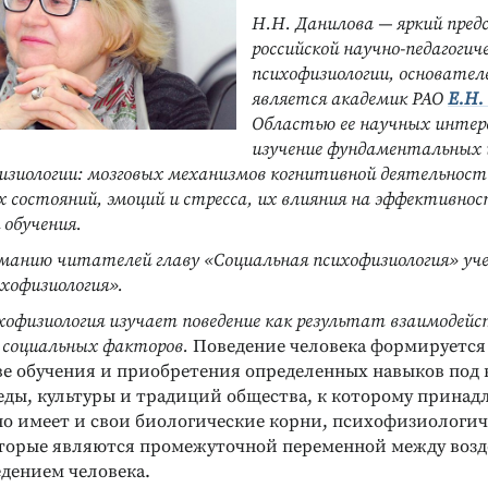
Н.Н. Данилова — яркий пре
российской научно-педагогич
психофизиологии, основател
является академик РАО
Е.Н.
Областью ее научных интер
изучение фундаментальных 
изиологии: мозговых механизмов когнитивной деятельности
 состояний, эмоций и стресса, их влияния на эффективнос
 обучения.
манию читателей главу «Социальная психофизиология» уч
хофизиология».
хофизиология изучает поведение как результат взаимодей
и социальных факторов.
Поведение человека формируется 
ве обучения и приобретения определенных навыков под
еды, культуры и традиций общества, к которому принад
оно имеет и свои биологические корни, психофизиологи
торые являются промежуточной переменной между воз
едением человека.