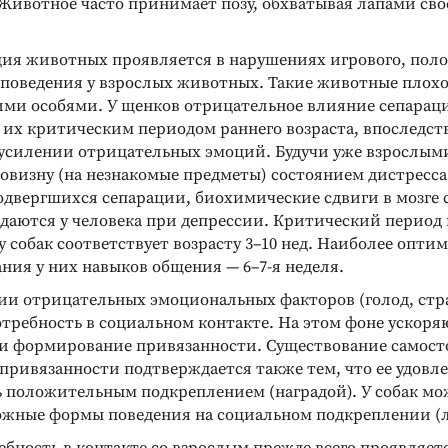
 Животное часто принимает позу, обхватывая лапами сво
ция животных проявляется в нарушениях игрового, поло
 поведения у взрослых животных. Такие животные плохо
гими особями. У щенков отрицательное влияние сепарац
 их критическим периодом раннего возраста, впоследст
 усилении отрицательных эмоций. Будучи уже взрослыми
овизну (на незнакомые предметы) состоянием дистресса
одвергшихся сепарации, биохимические сдвиги в мозге 
даются у человека при депрессии. Критический период
 собак соответствует возрасту 3–10 нед. Наиболее опт
ния у них навыков общения — 6–7-я неделя.
Реклама
Реклама
ии отрицательных эмоциональных факторов (голод, стра
требность в социальном контакте. На этом фоне ускоря
и формирование привязанности. Существование самост
привязанности подтверждается также тем, что ее удовл
 положительным подкреплением (наградой). У собак м
ожные формы поведения на социальном подкреплении (л