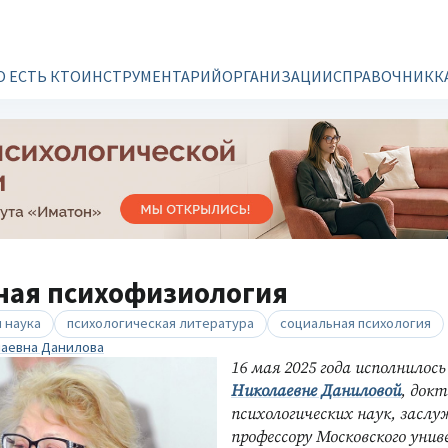
О ЕСТЬ КТО
ИНСТРУМЕНТАРИЙ
ОРГАНИЗАЦИИ
СПРАВОЧНИК
К
ная психофизиология
 наука
психологическая литература
социальная психология
аевна Данилова
16 мая 2025 года исполнилос
Николаевне Даниловой
, док
психологических наук, засл
профессору Московского уни