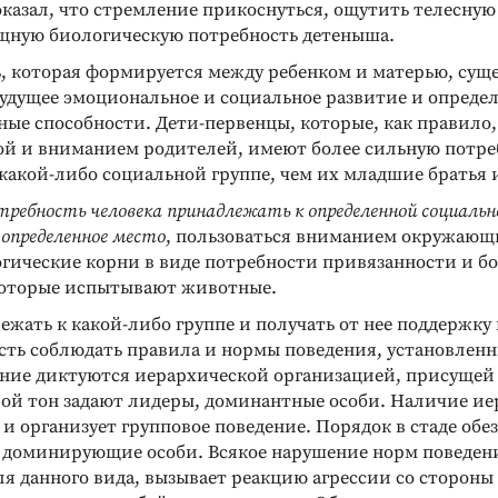
казал, что стремление прикоснуться, ощутить телесную
щную биологическую потребность детеныша.
, которая формируется между ребенком и матерью, сущ
будущее эмоциональное и социальное развитие и определ
ые способности. Дети-первенцы, которые, как правило
ой и вниманием родителей, имеют более сильную потре
какой-либо социальной группе, чем их младшие братья 
требность человека принадлежать к определенной социально
 определенное место
, пользоваться вниманием окружающ
огические корни в виде потребности привязанности и б
которые испытывают животные.
жать к какой-либо группе и получать от нее поддержку 
ость соблюдать правила и нормы поведения, установленн
дние диктуются иерархической организацией, присущей
орой тон задают лидеры, доминантные особи. Наличие и
и организует групповое поведение. Порядок в стаде обе
доминирующие особи. Всякое нарушение норм поведен
я данного вида, вызывает реакцию агрессии со стороны