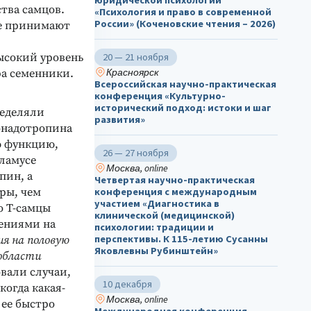
юридической психологии
тва самцов.
«Психология и право в современной
России» (Коченовские чтения – 2026)
не принимают
ысокий уровень
20 — 21 ноября
Красноярск
ра семенники.
Всероссийская научно-практическая
конференция «Культурно-
исторический подход: истоки и шаг
ределяли
развития»
онадотропина
ю функцию,
26 — 27 ноября
аламусе
Москва, online
пин, а
Четвертая научно-практическая
ры, чем
конференция с международным
участием «Диагностика в
о Т-самцы
клинической (медицинской)
нениями на
психологии: традиции и
перспективы. К 115-летию Сусанны
ия на половую
Яковлевны Рубинштейн»
 области
овали случаи,
10 декабря
когда какая-
Москва, online
 ее быстро