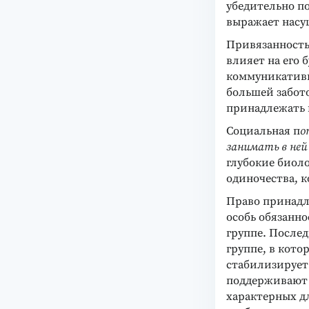
убедительно по
выражает насу
Привязанность
влияет на его 
коммуникативн
большей забот
принадлежать 
Социальная п
о
занимать в ней
глубокие биол
одиночества, 
Право принадле
особь обязанн
группе. После
группе, в кот
стабилизирует 
поддерживают 
характерных дл