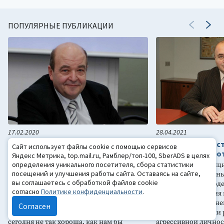
ПОПУЛЯРНЫЕ ПУБЛИКАЦИИ
17.02.2020
28.04.2021
Лекция профессора
Свобода: ответс
Сайт использует файлы cookie с помощью сервисов
В.М.Аллахвердова «Неизвестное
негативизм, забо
Яндекс Метрика, top.mail.ru, Рамблер/топ-100, SberADS в целях
сознание»
определения уникального посетителя, сбора статистики
«Важно дифференцир
посещений и улучшения работы сайта. Оставаясь на сайте,
«Я попробую, с одной стороны,
гипертрофированн
вы соглашаетесь с обработкой файлов cookie
разрушить ваше представление о
подростка к свобод
согласно
Политике конфиденциальности
.
скепсисе, потому что теория имеет
возрастная реакция 
значение, но совсем не то, о котором
формирующийся нег
Согласен
думают. И показать, почему теория
соответствующими 
сегодня не так хороша, как нам бы
агрессивной личнос