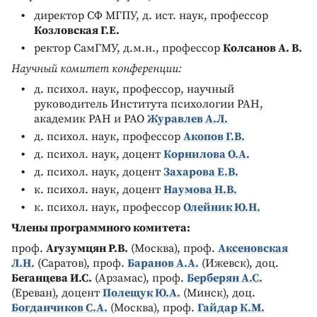
директор СФ МГПУ, д. ист. наук, профессор
Козловская Г.Е.
ректор СамГМУ, д.м.н., профессор
Колсанов А. В.
Научный комитет конференции:
д. психол. наук, профессор, научный
руководитель Института психологии РАН,
академик РАН и РАО
Журавлев А.Л.
д. психол. наук, профессор
Акопов Г.В.
д. психол. наук, доцент
Корнилова О.А.
д. психол. наук, доцент
Захарова Е.В.
к. психол. наук, доцент
Наумова Н.В.
к. психол. наук, профессор
Олейник Ю.Н.
Члены программного комитета:
проф.
Агузумцян Р.В.
(Москва), проф.
Аксеновская
Л.Н.
(Саратов), проф.
Баранов А.А.
(Ижевск), доц.
Беганцева И.С.
(Арзамас), проф.
Берберян А.С.
(Ереван), доцент
Полещук Ю.А.
(Минск), доц.
Богданчиков С.А.
(Москва), проф.
Гайдар К.М.