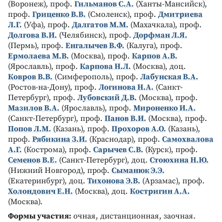
(Воронеж), проф.
Гильманов С.А.
(Ханты-Мансийск),
проф.
Гриценко В.В.
(Смоленск), проф.
Дмитриева
Л.Г.
(Уфа), проф.
Далгатов М.М.
(Махачкала), проф.
Долгова В.И.
(Челябинск), проф.
Дорфман Л.Я.
(Пермь), проф.
Енгалычев В.Ф.
(Калуга), проф.
Ермолаева М.В.
(Москва), проф.
Карпов А.В.
(Ярославль), проф.
Карпова Н.Л.
(Москва), доц.
Ковров В.В.
(Симферополь), проф.
Лабунская В.А.
(Ростов-на-Дону), проф.
Логинова Н.А.
(Санкт-
Петербург), проф.
Лубовский Д.В.
(Москва), проф.
Мазилов В.А.
(Ярославль), проф.
Мироненко И.А.
(Санкт-Петербург), проф.
Панов В.И.
(Москва), проф.
Попов Л.М.
(Казань), проф.
Прохоров А.О.
(Казань),
проф.
Рябикина З.И.
(Краснодар), проф.
Самохвалова
А.Г.
(Кострома), проф.
Сарычев С.В.
(Курск), проф.
Семенов В.Е.
(Санкт-Петербург), доц.
Стоюхина Н.Ю.
(Нижний Новгород), проф.
Сыманюк Э.Э.
(Екатеринбург), доц.
Тихонова Э.В.
(Арзамас), проф.
Холондович Е.Н.
(Москва), доц.
Костригин А.А.
(Москва).
Формы участия:
очная, дистанционная, заочная.