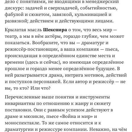
дело с понятиями, не входящими в менеджерский
дискурс: задачей и сверхзадачей, событийностью,
фабулой и сюжетом, завязкой, кульминацией и
развязкой; действием и действующими лицами.
Крылатая мысль
Шекспира
о том, что весь мир —
театр, а мы в нём актёры, гораздо глубже, чем может
показаться. Вообразите, что вы — драматург и
режиссёр-постановщик, а ваша компания — пьеса,
происходящая в определённом единстве места и
времени (здесь и сейчас), но имеющая определённое
прошлое и гораздо менее определённое будущее. В
ней разыгрывается драма, интрига мотивов, действий
и поступков персонажей. Если автор и режиссёр — не
вы, то кто? Или что?
Перечисленные выше понятия и инструменты
инвариантны по отношению к жанру и сюжету
постановки. Они с равным успехом действуют в
драме и мюзикле, пьесе «Война и мир» и
моноспектакле. То же самое относится и к
драматургии и режиссуре компании. Неважно, на чём