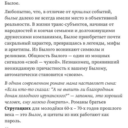
Былое.
Любопытно, что, в отличие от
прошлых
событий,
былые
далеко не всегда имели место в объективной
реальности. В жизни транс-субъектов, начиная от
народностей и кончая семьями и долгоживущими
дружескими компаниями, Былое приобретает почти
сакральный характер, превращаясь в легенды, мифы
и архетипы. Из Былого возникают символы и
реликвии. Общность Былого — один из мощных
сигналов «свой — чужой». Незнакомец, проявивший
неожиданную причастность к вашему Былому,
автоматически становится «своим».
В одном современном романе мама наставляет сына:
«Если кто-то сказал: “А не выпить ли благородным
донам холодного ируканского?” — запомни, это хороший
человек, ему можно доверять»
. Романы братьев
Стругацких
для молодёжи 60-х – 70-х годов прошлого
века — это
Былое
, и цитаты из них работают как
пароль.