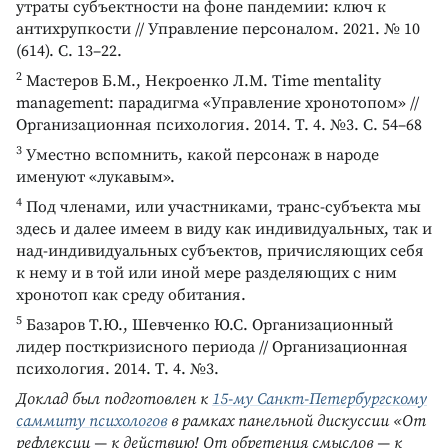
утраты субъектности на фоне пандемии: ключ к
антихрупкости // Управление персоналом. 2021. № 10
(614). С. 13–22.
2
Мастеров Б.М., Некроенко Л.М. Time mentality
management: парадигма «Управление хронотопом» //
Организационная психология. 2014. Т. 4. №3. С. 54–68
3
Уместно вспомнить, какой персонаж в народе
именуют «лукавым».
4
Под членами, или участниками, транс-субъекта мы
здесь и далее имеем в виду как индивидуальных, так и
над-индивидуальных субъектов, причисляющих себя
к нему и в той или иной мере разделяющих с ним
хронотоп как среду обитания.
5
Базаров Т.Ю., Шевченко Ю.С. Организационный
лидер посткризисного периода // Организационная
психология. 2014. Т. 4. №3.
Доклад был подготовлен к
15-му Санкт-Петербургскому
саммиту психологов
в рамках панельной дискуссии «От
рефлексии — к действию! От обретения смыслов — к