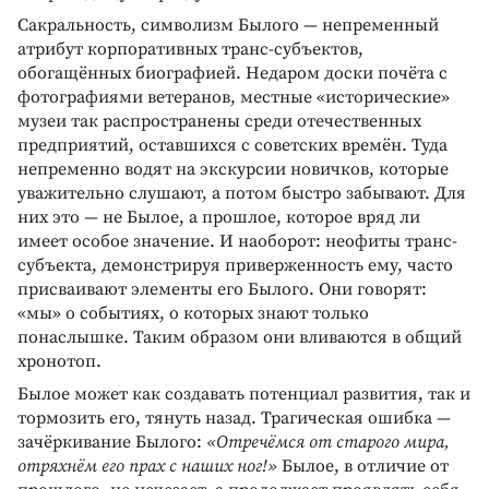
Сакральность, символизм Былого — непременный
атрибут корпоративных транс-субъектов,
обогащённых биографией. Недаром доски почёта с
фотографиями ветеранов, местные «исторические»
музеи так распространены среди отечественных
предприятий, оставшихся с советских времён. Туда
непременно водят на экскурсии новичков, которые
уважительно слушают, а потом быстро забывают. Для
них это — не Былое, а прошлое, которое вряд ли
имеет особое значение. И наоборот: неофиты транс-
субъекта, демонстрируя приверженность ему, часто
присваивают элементы его Былого. Они говорят:
«мы» о событиях, о которых знают только
понаслышке. Таким образом они вливаются в общий
хронотоп.
Былое может как создавать потенциал развития, так и
тормозить его, тянуть назад. Трагическая ошибка —
зачёркивание Былого:
«Отречёмся от старого мира,
отряхнём его прах с наших ног!»
Былое, в отличие от