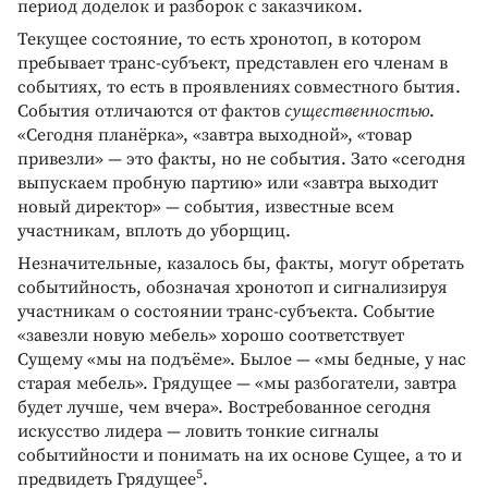
период доделок и разборок с заказчиком.
Текущее состояние, то есть хронотоп, в котором
пребывает транс-субъект, представлен его членам в
событиях, то есть в проявлениях совместного бытия.
События отличаются от фактов
существенностью
.
«Сегодня планёрка», «завтра выходной», «товар
привезли» — это факты, но не события. Зато «сегодня
выпускаем пробную партию» или «завтра выходит
новый директор» — события, известные всем
участникам, вплоть до уборщиц.
Незначительные, казалось бы, факты, могут обретать
событийность, обозначая хронотоп и сигнализируя
участникам о состоянии транс-субъекта. Событие
«завезли новую мебель» хорошо соответствует
Сущему «мы на подъёме». Былое — «мы бедные, у нас
старая мебель». Грядущее — «мы разбогатели, завтра
будет лучше, чем вчера». Востребованное сегодня
искусство лидера — ловить тонкие сигналы
событийности и понимать на их основе Сущее, а то и
5
предвидеть Грядущее
.