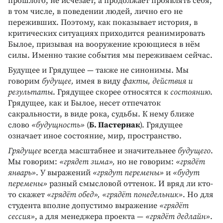
прошлого, не исчезает, а продолжает проявлять себя,
в том числе, в поведении людей, лично его не
переживших. Поэтому, как показывает история, в
критических ситуациях приходится реанимировать
Былое, призывая на вооружение кроющиеся в нём
силы. Именно такие события мы переживаем сейчас.
Будущее и Грядущее — также не синонимы. Мы
говорим
будущее,
имея в виду
факты, действия и
результаты
. Грядущее скорее относятся к
состоянию
.
Грядущее, как и Былое, несет отпечаток
сакральности, в виде рока, судьбы. К нему ближе
слово
«будущность»
(
Б. Пастернак
). Грядущее
означает иное состояние, мир, пространство.
Грядущее
всегда масштабнее и значительнее
будущего
.
Мы говорим:
«грядет зима»,
но не говорим:
«грядёт
январь»
. У выражений
«грядут перемены»
и
«будут
перемены»
разный смысловой оттенок. И вряд ли кто-
то скажет
«грядёт обед», «грядёт понедельник»
. Но для
студента вполне допустимо выражение
«грядёт
сессия»
, а для менеджера проекта —
«грядёт дедлайн»
.