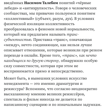
введённых
Насимом Талебом
понятий «чёрные
лебеди» и «антихрупкость». Говоря о человеческих
сообществах, мы привычно пользуемся понятием
«коллективный» (субъект, разум, дух). В условиях
физической изоляции коллективность
преобразовалась в феномен новой нормальности,
который мы предлагаем называть
транс-
субъектностью
. Приставка «транс», означающая
«между», нечто соединяющее, как нельзя лучше
описывает отношения, которые возникли при резком
переходе в онлайн. Кроме того,
«транс», как
нечто
находящееся по другую сторону,
обнаружило особую
силу совместности, которая при этом не
воспринимается прямо и непосредственно.
Может быть, в нынешних условиях искусство
менеджмента — это именно драматургия и
режиссура? Вспомним, что согласно неоднократно
высказанному мнению великих режиссёров,
спектакль и фильм никогда не делается по
написанному сценарию и по изначальным задумкам.