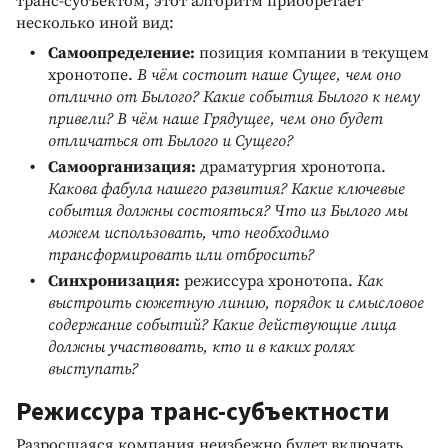
транс-субъектом, этот алгоритм приобретает
несколько иной вид:
Самоопределение:
позиция компании в текущем
хронотопе.
В чём состоит наше Сущее, чем оно
отлично от Былого?
Какие события Былого к нему
привели? В чём наше Грядущее, чем оно будет
отличаться от Былого и Сущего?
Самоорганизация:
драматургия хронотопа.
Какова фабула нашего развития? Какие ключевые
события должны состояться? Что из Былого мы
можем использовать, что необходимо
трансформировать или отбросить?
Синхронизация:
режиссура хронотопа.
Как
выстроить сюжетную линию, порядок и смысловое
содержание событий? Какие действующие лица
должны участвовать, кто и в каких ролях
выступать?
Режиссура транс-субъектности
Разросшаяся компания неизбежно будет включать