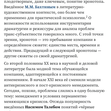
плодотворным, даже ключевым, понятие хронотопа.
Введённое
М.М. Бахтиным
в литературно-
художественном контексте, оно более чем
2
применимо для практической психологии.
О
возможности использования инструментария
драматургии и режиссуры для анализа проблем
транс-субъектности говорилось много. С этой точки
зрения, хронотоп — это пребывание компании в
определённом сюжете: единства места, времени и
действия. Предыдущий и следующий хронотопы —
другие сюжеты со своей драматургией.
Со второй половины ХХ века в научной и деловой
литературе была модной тема обучающейся
компании, адаптирующейся к постоянным
изменениям. В начале ХХI века её сменили модели
антикризисного и пост-кризисного менеджмента.
Сегодня, похоже, проблемы слились в одну большую
тему: менеджмент в условиях перманентно
меняющихся кризисов. Отсюда популярность
введённых
Насимом Талебом
понятий «чёрные