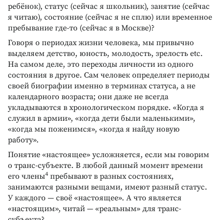
ребёнок), статус (сейчас я школьник), занятие (сейчас
я читаю), состояние (сейчас я не сплю) или временное
пребывание где-то (сейчас я в Москве)?
Говоря о периодах жизни человека, мы привычно
выделяем детство, юность, молодость, зрелость etc.
На самом деле, это переходы личности из одного
состояния в другое. Сам человек определяет периоды
своей биографии именно в терминах статуса, а не
календарного возраста; они даже не всегда
укладываются в хронологическом порядке. «Когда я
служил в армии», «когда дети были маленькими»,
«когда мы поженимся», «когда я найду новую
работу».
Понятие «настоящее» усложняется, если мы говорим
о транс-субъекте. В любой данный момент времени
4
его члены
пребывают в разных состояниях,
занимаются разными вещами, имеют разный статус.
У каждого — своё «настоящее». А что является
«настоящим», читай — «реальным» для транс-
субъекта?