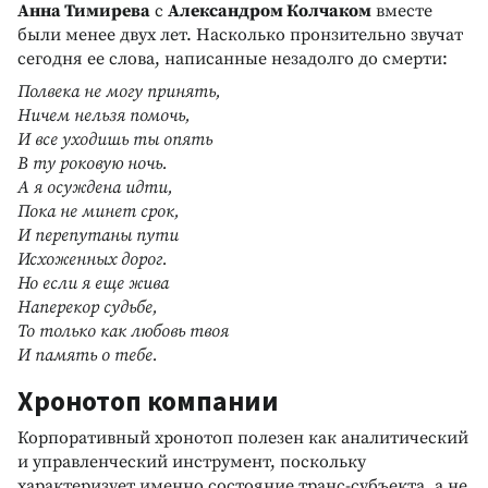
Анна Тимирева
с
Александром Колчаком
вместе
были менее двух лет. Насколько пронзительно звучат
сегодня ее слова, написанные незадолго до смерти:
Полвека не могу принять,
Ничем нельзя помочь,
И все уходишь ты опять
В ту роковую ночь.
А я осуждена идти,
Пока не минет срок,
И перепутаны пути
Исхоженных дорог.
Но если я еще жива
Наперекор судьбе,
То только как любовь твоя
И память о тебе.
Хронотоп компании
Корпоративный хронотоп полезен как аналитический
и управленческий инструмент, поскольку
характеризует именно состояние транс-субъекта, а не