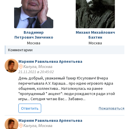
Владимир
Михаил Михайлович
Петрович Зинченко
Бахтин
Москва
Москва
Комментарии
Мариям Равильевна Арпентьева
Калуга, Москва
21.11.2021 в 20:45:02
День добрый, уважаемый Тахир Юсупович! Вчера
перечитывала А.У. Хараша... про идею игрового ядра
общения, коллектива... Натолкнулась на ранее
"пропущенный " акцент": люди рождаются ради этой
игры... Сегодня читаю Вас... Забавно...
Ответить
Пожаловаться
Мариям Равильевна Арпентьева
Калуга, Москва