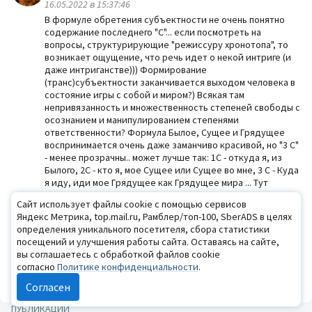
16.05.2022 в 15:37:46
В формуле обретения субъектности не очень понятно
содержание последнего "С"... если посмотреть на
вопросы, структурирующие "режиссуру хронотопа", то
возникает ощущение, что речь идет о некой интриге (и
даже интриганстве))) Формирование
(транс)субъектности заканчивается выходом человека в
состояние игры с собой и миром?) Всякая там
непривязанность и множественность степеней свободы с
осознанием и манипулированием степенями
ответственности? Формула Былое, Сущее и Грядущее
воспринимается очень даже заманчиво красивой, но "3 С"
- менее прозрачны.. может лучше так: 1С - откуда я, из
Былого, 2С - кто я, мое Сущее или Сущее во мне, 3 С - Куда
я иду, иди мое Грядущее как Грядущее мира ... Тут
возникает еще вопрос - манипулирование -
Сайт использует файлы cookie с помощью сервисов
переструктурирование - синхронизирование внутреннего
Яндекс Метрика, top.mail.ru, Рамблер/топ-100, SberADS в целях
мира и переструктурирование мира внешнего,
определения уникального посетителя, сбора статистики
мнипулирование им... как они связаны?)
посещений и улучшения работы сайта. Оставаясь на сайте,
вы соглашаетесь с обработкой файлов cookie
Ответить
Пожаловаться
согласно
Политике конфиденциальности
.
Авторизуйтесь
, чтобы комментировать
Согласен
ПУБЛИКАЦИИ