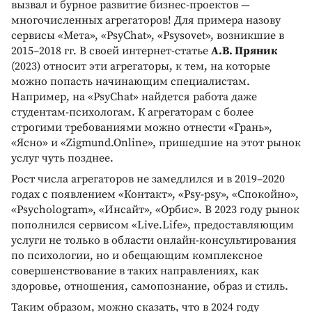
вызвал и бурное развитие бизнес-проектов —
многочисленных агрегаторов! Для примера назову
сервисы «Мета», «PsyChat», «Psysovet», возникшие в
2015–2018 гг. В своей интернет-статье
А.В. Пряник
(2023) относит эти агрегаторы, к тем, на которые
можно попасть начинающим специалистам.
Например, на «PsyChat» найдется работа даже
студентам-психологам. К агрегаторам с более
строгими требованиями можно отнести «Грань»‎,
«Ясно» и «Zigmund.Online», пришедшие на этот рынок
услуг чуть позднее.
Рост числа агрегаторов не замедлился и в 2019–2020
годах с появлением «Контакт», «Psy-psy», «Спокойно»,
«Psychologram», «Инсайт», «Орбис». В 2023 году рынок
пополнился сервисом «Live.Life», предоставляющим
услуги не только в области онлайн-консультирования
по психологии, но и обещающим комплексное
совершенствование в таких направлениях, как
здоровье, отношения, самопознание, образ и стиль.
Таким образом, можно сказать, что в 2024 году