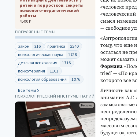
еще не повод д
детей и подростков: секреты
«человеке пред
психолого-педагогической
«человеческий 
работы
смысл изменени
4500 ₽
— свободное ус
ПОПУЛЯРНЫЕ ТЕМЫ
«Антропология
тому, что еще 
закон
316
практика
2240
остаться не п
психологическая наука
1758
может сказать
детская психология
1716
Формана
«Поле
психотерапия
1101
tried’ — «По к
психология образования
1076
которого все в
Личность как 
Все темы
ПСИХОЛОГИЧЕСКИЙ ИНСТРУМЕНТАРИЙ
внимания А.Г.
замысловатые 
Реклама
неопределеннос
непредсказуем
массовым созна
будущего», кот