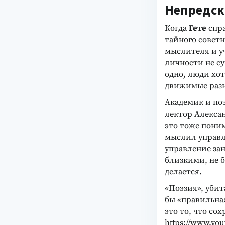
Непредск
Когда
Гете
спра
тайного советн
мыслителя и у
личности не с
одно, люди хот
движимые ра
Академик и по
лектор Алексан
это тоже поним
мыслил управле
управление за
близкими, не б
делается.
«Поэзия», убит
бы «правильная
это то, что со
https://www.yo