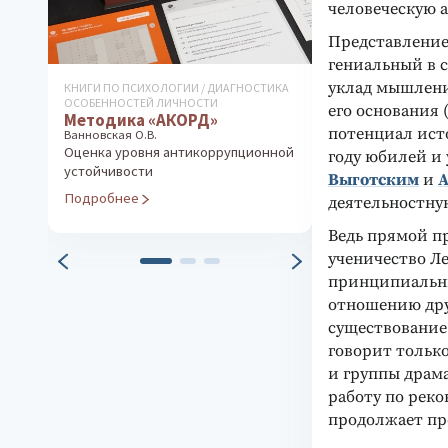
человеческую 
Представление 
гениальный в 
уклад мышления
КНИГИ ПО ПСИХОЛОГИИ / ДИАГНОСТИКА
ДИАГНОСТИКА ОС
ОСОБЕННОСТЕЙ ЛИЧНОСТИ
ЛИЧНОСТИ
его основания 
Методика «АКОРД»
Тест детско
потенциал ист
Ванновская О.В.
(CAT)
Оценка уровня антикоррупционной
году юбилей и 
Глубинная диаг
устойчивости
Выготским
и
А
ребенка
Подробнее
деятельностную
Подробнее
Ведь прямой п
ученичество Л
принципиальны
отношению друг
существование
говорит тольк
и группы драм
работу по рек
продолжает про