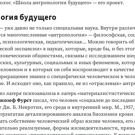
олог. «Школа антропологии будущего» — его проект.
огия будущего
 уже давно не только специальная наука. Внутри разли
тся многочисленные «антропологии» — философская, со
, психологическая, педагогическая… Можно говорить об
ской экспансии» в науках, которые, вроде бы, и без это
еловеческими общностями, связаны с исследованием ш
еских, культурных, социальных и иных феноменов, кото
еловеком и в которых он себя воспроизводит в качестве
приращение знания о специфически человеческом в чело
е. И исходит оно, как правило, не из «отраслевых» ант
из лагеря психоанализа в лагерь «материалистистическ
жозеф Фурст
писал, что человек «социален до последне
Дж. Б. Невротик, его среда и внутренний мир. М., 1957, с
езультатам детализированного анализа биохимии крови
ть собственно человеческий образ жизни человека, его 
нательно реализуемые, формы жизнедеятельности, привыч