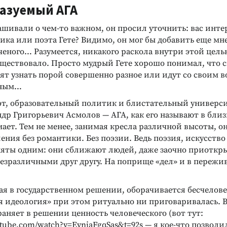
азуемый АГА
шивали о чем-то важном, он просил уточнить: вас инте
ика или поэта Гете? Видимо, он мог бы добавить еще мн
ченого… Разумеется, никакого раскола внутри этой цел
уществовало. Просто мудрый Гете хорошо понимал, что 
ят узнать порой совершенно разное или идут со своим 
зным…
эт, образовательный политик и блистательный универс
др Григорьевич Асмолов — АГА, как его называют в близ
ает. Тем не менее, занимая кресла различной высоты, он
ния без романтики. Без поэзии. Ведь поэзия, искусство
няты одним: они сближают людей, даже заочно приоткр
езразличными друг другу. На поприще «дел» и в пережив
ая в государственном решении, оборачивается бесчелове
 идеология» при этом ритуально ни приговаривалась. В
храняет в решении ценность человеческого (вот тут:
utube.com/watch?v=EvnjaFgqSas&t=92s — я кое-что позволи