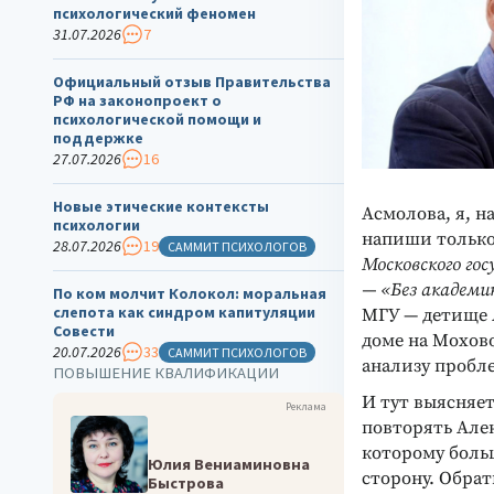
психологический феномен
31.07.2026
7
Официальный отзыв Правительства
РФ на законопроект о
психологической помощи и
поддержке
27.07.2026
16
Новые этические контексты
Асмолова, я, н
психологии
напиши только
28.07.2026
19
САММИТ ПСИХОЛОГОВ
Московского го
— «Без академи
По ком молчит Колокол: моральная
слепота как синдром капитуляции
МГУ — детище 
Совести
доме на Мохово
20.07.2026
33
САММИТ ПСИХОЛОГОВ
анализу пробл
ПОВЫШЕНИЕ КВАЛИФИКАЦИИ
И тут выясняет
Реклама
повторять Алек
которому боль
Юлия Вениаминовна
сторону. Обра
Быстрова