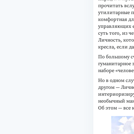
прочитать вслу
утилитарные по
комфортная дл
управляющих ею
суть того, из 
Личность, кото
кресла, если д
По большому сч
гуманитарное 
наборе «челове
Но в одном слу
другом — Лично
интериоризиру
необычный ман
Об этом — все 