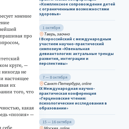
«Комплексное сопровождение детей
с ограниченными возможностями
здоровья»
ресует мнение
ение
1 октября
ьнейшей
Тверь, заочно
спрашивая про
I Всероссийский с международным
вопросом,
участием научно-практический
симпозиум «Ювенальная
девиантология: актуальные тренды
итетский
развития, интеграции и
перспективы»
ком круге, —
 никогда не
7 — 8 октября
 и настоящее
Санкт-Петербург, online
ывая их
IX Международная научно-
ании того, что
практическая конференция
«Герценовские чтения:
психологические исследования в
чностью, какая
образовании»
едь «поэзия» —
15 — 16 октября
л себе
Москва, online