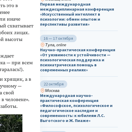
Первая международная
ть это в
междисциплинарная конференция
енее
«Искусственный интеллект в
или иначе
психологии: обмен опытом и
перспективы развития»
рый схватывает
 обоих лицах.
16 — 17 октября
ой высоты
Тула, online
Научно-практическая конференция
«От уязвимости к устойчивости —
ождает
психологическая поддержка и
ка — при всем
психиатрическая помощь в
аралась!).
современных реалиях»
и хрящик, а в
22 октября
аучному —
Москва
а свой
Международная научно-
 в человеке».
практическая конференция
«Философское, психологическое и
 заботы.
педагогическое наследие и
современность: к юбилеям Л.С.
Выготского и Ж. Пиаже»