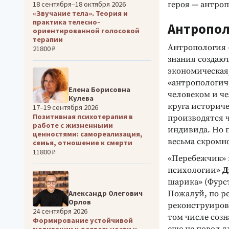
18 сентября–18 октября 2026
героя — антроп
«Звучание тела». Теория и
практика телесно-
Антропол
ориентированной голосовой
терапии
Антропология —
21800 ₽
знания создаю
экономическая
«антропологиче
Елена Борисовна
человеком и ч
Кулева
круга историч
17–19 сентября 2026
Позитивная психотерапия в
производятся ч
работе с жизненными
индивида. Но 
ценностями: самореализация,
весьма скромно
семья, отношение к смерти
11800 ₽
«Перебежчик» 
психологии»
Д
шарика» (Фурст 
Пожалуй, по р
Александр Олегович
Орлов
реконструирова
24 сентября 2026
том числе соз
Формирование устойчивой
мотивации к деятельности у