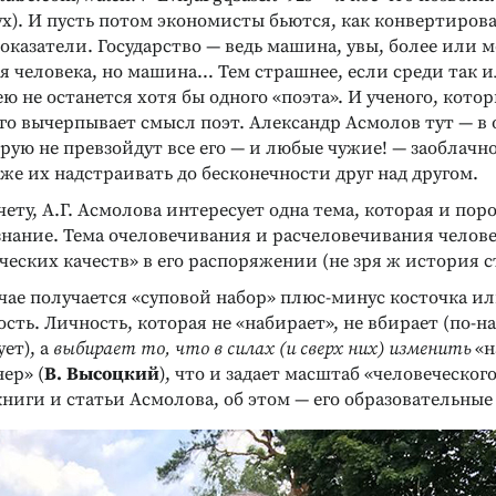
х). И пусть потом экономисты бьются, как конвертирова
казатели. Государство — ведь машина, увы, более или м
я человека, но машина… Тем страшнее, если среди так 
 не останется хотя бы одного «поэта». И ученого, кото
чего вычерпывает смысл поэт. Александр Асмолов тут — в
рую не превзойдут все его — и любые чужие! — заоблачн
аже их надстраивать до бесконечности друг над другом.
ету, А.Г. Асмолова интересует одна тема, которая и пор
знание. Тема очеловечивания и расчеловечивания челове
ческих качеств» в его распоряжении (не зря ж история ст
чае получается «суповой набор» плюс-минус косточка ил
сть. Личность, которая не «набирает», не вбирает (по-н
ет), а
выбирает то, что в силах (и сверх них) изменить
«н
ер» (
В. Высоцкий
), что и задает масштаб «человеческого
книги и статьи Асмолова, об этом — его образовательные