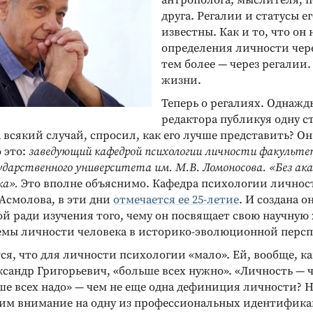
антрополога, мыслителя, пе
друга. Регалии и статусы е
известны. Как и то, что он
определения личности чере
тем более — через регалии. 
жизни.
Теперь о регалиях. Однажды
редактора публикуя одну ст
а всякий случай, спросил, как его лучше представить? Он
 это:
заведующий кафедрой психологии личности факульте
сударственного университета им. М.В. Ломоносова.
«Без ака
ка».
Это вполне объяснимо. Кафедра психологии личнос
Асмолова, в эти дни
отмечается ее 25-летие
. И создана о
й ради изучения того, чему он посвящает свою научную
емы личности человека в историко-эволюционной персп
ся, что для личности психологии «мало». Ей, вообще, к
сандр Григорьевич, «больше всех нужно». «Личность — ч
ше всех надо» — чем не еще одна дефиниция личности? 
тим внимание на одну из профессиональных идентифик