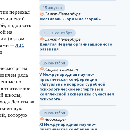
15 августа
етие переехал
Санкт-Петербург
тезианский
Фестиваль «Гори и не сгорай»
ой
, подорвать
рой на
2 — 10 сентября
ии (в этом
Санкт-Петербург
Девятая Неделя организационного
елями —
Л.С.
развития
 и
25 сентября
несмотря на
Калуга, Ташкент
V Международная научно-
аевичем ряда
практическая конференция
шенные по
«Актуальные вопросы судебной
мостоятельное
психологической экспертизы и
комплексной экспертизы с участием
ой школы,
психолога»
ход» Леонтьева
альнейшую
29 сентября
ий, которую
Чебоксары
ХΙ Международная научно-
практическая конференция