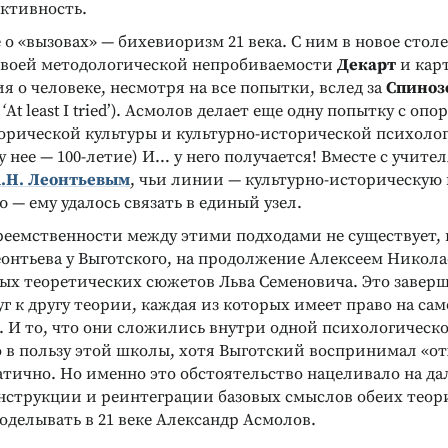
активность.
о «вызовах» — бихевиоризм 21 века. С ним в новое стол
своей методологической непробиваемости
Декарт
и кар
 о человеке, несмотря на все попытки, вслед за
Спиноз
ОБЕННОСТЕЙ
ДИАГНОСТИКА ИНТЕЛЛЕКТУАЛЬНЫХ И
ТВОРЧЕСКИХ СПОСОБНОСТЕЙ
(
‘
At least I tried’). Асмолов делает еще одну попытку с опо
й апперцепции
Тест Гилфорда
орической культуры и культурно-исторической психолог
Диагностика уровня развития
у нее — 100-летие) И… у него получается! Вместе с учит
социального интеллекта
ностика личности
.Н. Леонтьевым
, чьи линии — культурно-историческую
Подробнее
 — ему удалось связать в единый узел.
реемственности между этими подходами не существует, 
еонтьева у Выготского, на продолжение Алексеем Никол
х теоретических сюжетов Льва Семеновича. Это завер
 к другу теории, каждая из которых имеет право на са
. И то, что они сложились внутри одной психологическ
о в пользу этой школы, хотя Выготский воспринимал «от
атично. Но именно это обстоятельство нацеливало на д
онструкции и реинтеграции базовых смыслов обеих теор
делывать в 21 веке Александр Асмолов.