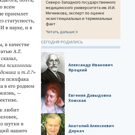
дагога, поэта,
Северо-Западного государственного
го всем
медицинского университета им. И.И.
Мечникова, эксперт по оценке
 не приемлет
экзистенциальных и терминальных
з статусность,
факт
И в науке, и в
Читать дальше
СЕГОДНЯ РОДИЛИСЬ
, в качестве
атью А.Г.
 сказал,
Александр Иванович
та психологии
Яроцкий
демика и т.д.?»
ти психфака
на в его родном
 жизнь, —
Евгения Давыдовна
ективе.
Хомская
ак любит
еловек,
Но шутки в
Анатолий Алексеевич
аций нашего
Деркач