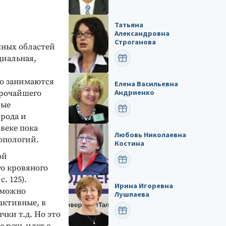
Татьяна
Александровна
Строганова
чных областей
циальная,
ПОЗДРАВИТЬ
го занимаются
Елена Васильевна
Андриенко
ирочайшего
рые
ПОЗДРАВИТЬ
 рода и
веке пока
Любовь Николаевна
ропологий.
Костина
ой
ПОЗДРАВИТЬ
го кровяного
. 125).
Ирина Игоревна
 можно
Лушпаева
активные, в
ПОЗДРАВИТЬ
ки т.д. Но это