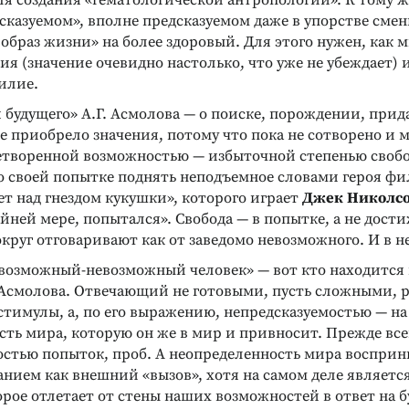
ля создания «гематологической антропологии». К тому ж
сказуемом», вполне предсказуемом даже в упорстве смен
образ жизни» на более здоровый. Для этого нужен, как
я (значение очевидно настолько, что уже не убеждает) 
илие.
 будущего» А.Г. Асмолова — о поиске, порождении, при
не приобрело значения, потому что пока не сотворено и 
ретворенной возможностью — избыточной степенью своб
 о своей попытке поднять неподъемное словами героя ф
т над гнездом кукушки», которого играет
Джек Николс
райней мере, попытался». Свобода — в попытке, а не дост
округ отговаривают как от заведомо невозможного. И в н
«возможный-невозможный человек» — вот кто находится 
 Асмолова. Отвечающий не готовыми, пусть сложными, 
стимулы, а, по его выражению, непредсказуемостью — н
Реклама
Реклама
ть мира, которую он же в мир и привносит. Прежде все
остью попыток, проб. А неопределенность мира воспри
нием как внешний «вызов», хотя на самом деле являетс
орое отлетает от стены наших возможностей в ответ на 