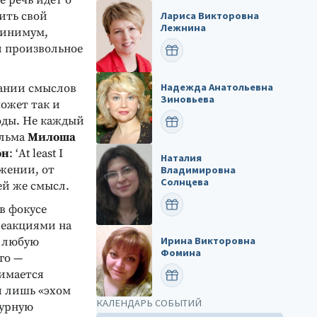
е речь идет о
ить свой
Лариса Викторовна
Лежнина
 минимум,
и произвольное
ПОЗДРАВИТЬ
Надежда Анатольевна
дании смыслов
Зиновьева
может так и
оды. Не каждый
ПОЗДРАВИТЬ
ильма
Милоша
он
: ‘At least I
Наталия
ижении, от
Владимировна
Солнцева
ей же смысл.
ПОЗДРАВИТЬ
в фокусе
реакциями на
Ирина Викторовна
а любую
Фомина
го —
нимается
ПОЗДРАВИТЬ
я лишь «эхом
КАЛЕНДАРЬ СОБЫТИЙ
бурную