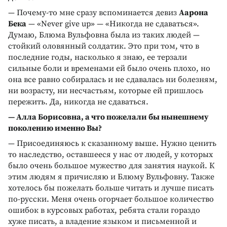
— Почему-то мне сразу вспоминается девиз
Аарона
Бека
— «Never give up» — «Никогда не сдаваться».
Думаю, Блюма Вульфовна была из таких людей —
стойкий оловянный солдатик. Это при том, что в
последние годы, насколько я знаю, ее терзали
сильные боли и временами ей было очень плохо, но
она все равно собиралась и не сдавалась ни болезням,
ни возрасту, ни несчастьям, которые ей пришлось
пережить. Да, никогда не сдаваться.
— Алла Борисовна, а что пожелали бы нынешнему
поколению именно Вы?
— Присоединяюсь к сказанному выше. Нужно ценить
то наследство, оставшееся у нас от людей, у которых
было очень большое мужество для занятия наукой. К
этим людям я причисляю и Блюму Вульфовну. Также
хотелось бы пожелать больше читать и лучше писать
по-русски. Меня очень огорчает большое количество
ошибок в курсовых работах, ребята стали гораздо
хуже писать, а владение языком и письменной и