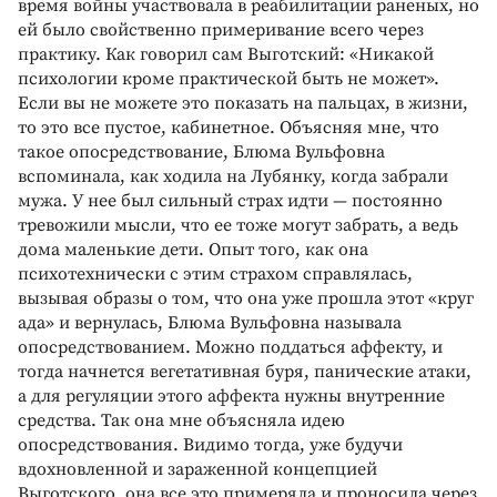
время войны участвовала в реабилитации раненых, но
ей было свойственно примеривание всего через
практику. Как говорил сам Выготский: «Никакой
психологии кроме практической быть не может».
Если вы не можете это показать на пальцах, в жизни,
то это все пустое, кабинетное. Объясняя мне, что
такое опосредствование, Блюма Вульфовна
вспоминала, как ходила на Лубянку, когда забрали
мужа. У нее был сильный страх идти — постоянно
тревожили мысли, что ее тоже могут забрать, а ведь
дома маленькие дети. Опыт того, как она
психотехнически с этим страхом справлялась,
вызывая образы о том, что она уже прошла этот «круг
ада» и вернулась, Блюма Вульфовна называла
опосредствованием. Можно поддаться аффекту, и
тогда начнется вегетативная буря, панические атаки,
а для регуляции этого аффекта нужны внутренние
средства. Так она мне объясняла идею
опосредствования. Видимо тогда, уже будучи
вдохновленной и зараженной концепцией
Выготского, она все это примеряла и проносила через