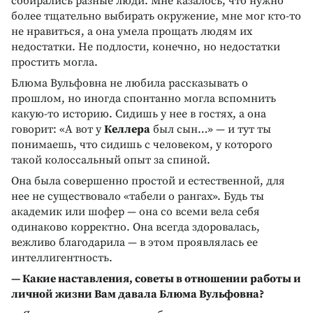
собирались разные люди. Мне казалось, что нужно
более тщательно выбирать окружение, мне мог кто-то
не нравиться, а она умела прощать людям их
недостатки. Не подлости, конечно, но недостатки
простить могла.
Блюма Вульфовна не любила рассказывать о
прошлом, но иногда спонтанно могла вспомнить
какую-то историю. Сидишь у нее в гостях, а она
говорит: «А вот у
Келлера
был сын…» — и тут ты
понимаешь, что сидишь с человеком, у которого
такой колоссальный опыт за спиной.
Она была совершенно простой и естественной, для
нее не существовало «табели о рангах». Будь ты
академик или шофер — она со всеми вела себя
одинаково корректно. Она всегда здоровалась,
вежливо благодарила — в этом проявлялась ее
интеллигентность.
— Какие наставления, советы в отношении работы и
личной жизни Вам давала Блюма Вульфовна?