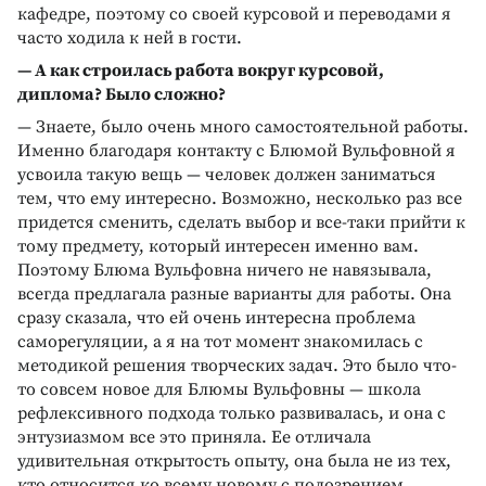
кафедре, поэтому со своей курсовой и переводами я
часто ходила к ней в гости.
— А как строилась работа вокруг курсовой,
диплома? Было сложно?
— Знаете, было очень много самостоятельной работы.
Именно благодаря контакту с Блюмой Вульфовной я
усвоила такую вещь — человек должен заниматься
тем, что ему интересно. Возможно, несколько раз все
придется сменить, сделать выбор и все-таки прийти к
тому предмету, который интересен именно вам.
Поэтому Блюма Вульфовна ничего не навязывала,
всегда предлагала разные варианты для работы. Она
сразу сказала, что ей очень интересна проблема
саморегуляции, а я на тот момент знакомилась с
методикой решения творческих задач. Это было что-
то совсем новое для Блюмы Вульфовны — школа
рефлексивного подхода только развивалась, и она с
энтузиазмом все это приняла. Ее отличала
удивительная открытость опыту, она была не из тех,
кто относится ко всему новому с подозрением.