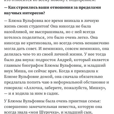
— Как строились ваши отношения за пределами
научных интересов?
— Блюма Вульфовна все время вникала в личную
жизнь своих студентов! Она никогда не была
назойливой, не выспрашивала, но с ней всегда
хотелось поделиться, это было очень легко. Она
никогда не критиковала, но всегда очень ненавязчиво
могла дать совет. И немножко, совсем немножко, она
делилась чем-то из своей личной жизни. У нее тогда
было два внука: подросток Андрей, который является
главным биографом Блюмы Вульфовны, и младший
внук Миша, он сейчас врач. Когда я приходила к
Блюме Вульфовне домой, она сначала обязательно
предлагала попить чаю в неформальной обстановке и
говорила: «Аллочка, заберите, пожалуйста, Мишку»,
— и я ходила за ним в садик.
У Блюмы Вульфовны была очень приятная семья:
совершенно замечательная невестка, которую она
всегда звала «моя Шурочка», и младший сын,