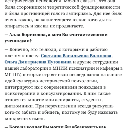
историческая психология. Можно сказать, что она
была сторонником теоретической фундированности
и была противницей голого эмпиризма. Для нее было
очень важно, на какие теоретические взгляды вы
опираетесь и как вы их продвигаете.
— Алла Борисовна, а кого Вы считаете своими
учениками?
— Конечно, это те люди, с которыми я работаю
плечом к плечу:
Светлана Васильевна Воликова
,
Ольга Дмитриевна Пуговкина
и другие сотрудники
нашей лаборатории в МНИИ психиатрии и кафедры в
МГППУ, которые строят свои исследования на основе
идей культурно-исторической психологии,
интегрируют их с современными подходами в
психотерапии и консультировании. К ним также
относятся многие мои аспиранты, студенты,
дипломники. При перечислении всегда рискуешь
кого-то забыть и обидеть, поэтому не буду называть
конкретных имен.
— Кого из коллег Вы могли бы обозначить как