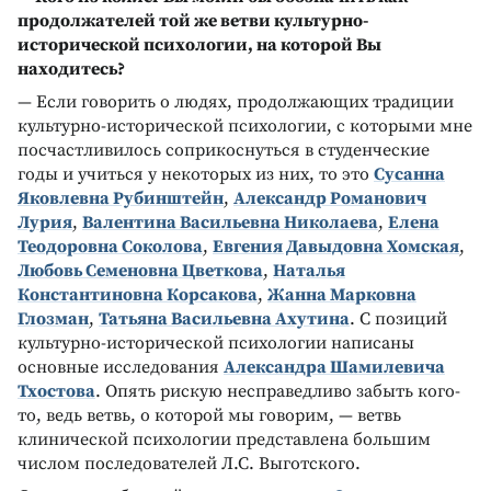
продолжателей той же ветви культурно-
исторической психологии, на которой Вы
находитесь?
— Если говорить о людях, продолжающих традиции
культурно-исторической психологии, с которыми мне
посчастливилось соприкоснуться в студенческие
годы и учиться у некоторых из них, то это
Сусанна
Яковлевна Рубинштейн
,
Александр Романович
Лурия
,
Валентина Васильевна Николаева
,
Елена
Теодоровна Соколова
,
Евгения Давыдовна Хомская
,
Любовь Семеновна Цветкова
,
Наталья
Константиновна Корсакова
,
Жанна Марковна
Глозман
,
Татьяна Васильевна Ахутина
. С позиций
культурно-исторической психологии написаны
основные исследования
Александра Шамилевича
Тхостова
. Опять рискую несправедливо забыть кого-
то, ведь ветвь, о которой мы говорим, — ветвь
клинической психологии представлена большим
числом последователей Л.С. Выготского.