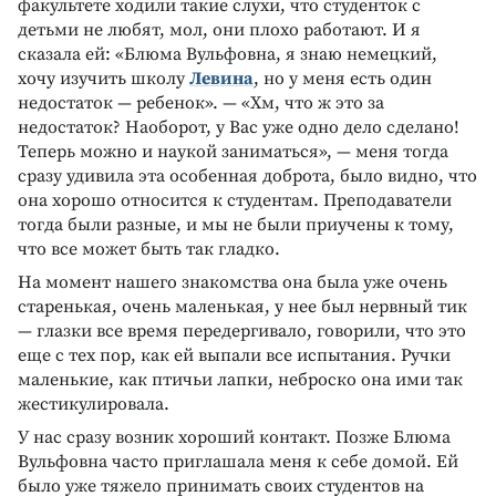
факультете ходили такие слухи, что студенток с
детьми не любят, мол, они плохо работают. И я
сказала ей: «Блюма Вульфовна, я знаю немецкий,
хочу изучить школу
Левина
, но у меня есть один
недостаток — ребенок». — «Хм, что ж это за
недостаток? Наоборот, у Вас уже одно дело сделано!
Теперь можно и наукой заниматься», — меня тогда
сразу удивила эта особенная доброта, было видно, что
она хорошо относится к студентам. Преподаватели
тогда были разные, и мы не были приучены к тому,
что все может быть так гладко.
На момент нашего знакомства она была уже очень
старенькая, очень маленькая, у нее был нервный тик
— глазки все время передергивало, говорили, что это
еще с тех пор, как ей выпали все испытания. Ручки
маленькие, как птичьи лапки, неброско она ими так
жестикулировала.
У нас сразу возник хороший контакт. Позже Блюма
Вульфовна часто приглашала меня к себе домой. Ей
было уже тяжело принимать своих студентов на