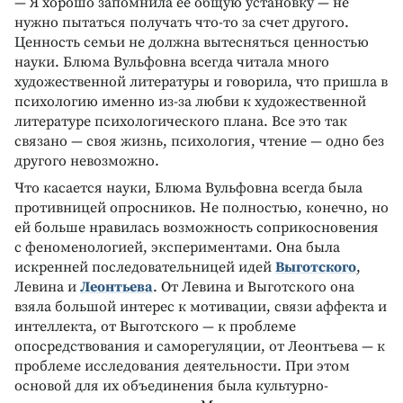
— Я хорошо запомнила ее общую установку — не
нужно пытаться получать что-то за счет другого.
Ценность семьи не должна вытесняться ценностью
науки. Блюма Вульфовна всегда читала много
художественной литературы и говорила, что пришла в
психологию именно из-за любви к художественной
литературе психологического плана. Все это так
связано — своя жизнь, психология, чтение — одно без
другого невозможно.
Что касается науки, Блюма Вульфовна всегда была
противницей опросников. Не полностью, конечно, но
ей больше нравилась возможность соприкосновения
с феноменологией, экспериментами. Она была
искренней последовательницей идей
Выготского
,
Левина и
Леонтьева
. От Левина и Выготского она
взяла большой интерес к мотивации, связи аффекта и
интеллекта, от Выготского — к проблеме
опосредствования и саморегуляции, от Леонтьева — к
проблеме исследования деятельности. При этом
основой для их объединения была культурно-