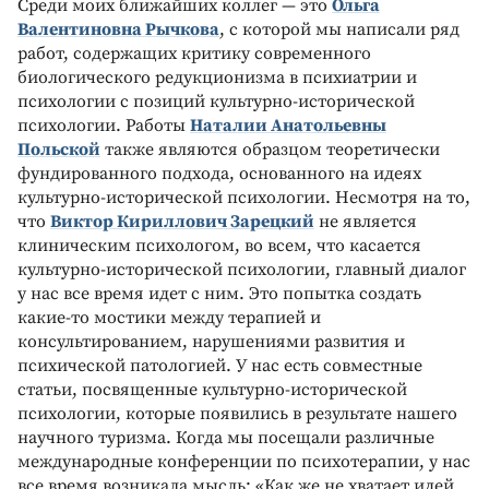
Среди моих ближайших коллег — это
Ольга
Валентиновна Рычкова
, с которой мы написали ряд
работ, содержащих критику современного
биологического редукционизма в психиатрии и
психологии с позиций культурно-исторической
психологии. Работы
Наталии Анатольевны
Польской
также являются образцом теоретически
фундированного подхода, основанного на идеях
культурно-исторической психологии. Несмотря на то,
что
Виктор Кириллович Зарецкий
не является
клиническим психологом, во всем, что касается
культурно-исторической психологии, главный диалог
у нас все время идет с ним. Это попытка создать
какие-то мостики между терапией и
консультированием, нарушениями развития и
психической патологией. У нас есть совместные
статьи, посвященные культурно-исторической
психологии, которые появились в результате нашего
научного туризма. Когда мы посещали различные
международные конференции по психотерапии, у нас
все время возникала мысль: «Как же не хватает идей