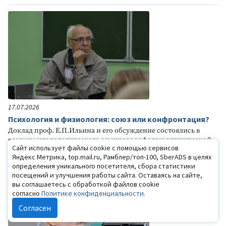
17.07.2026
Психология и физиология: союз или конфронтация?
Доклад проф. Е.П.Ильина и его обсуждение состоялись в
рамках методологического семинара кафедры клинической
Сайт использует файлы cookie с помощью сервисов
психологии РГПУ им. А.И.Герцена. Участники: А.Н.Алехин,
Яндекс Метрика, top.mail.ru, Рамблер/топ-100, SberADS в целях
Д.Н.Давиденко, И.П.Лапин, Б.В.Иовлев, Я.В.Малыхина,
определения уникального посетителя, сбора статистики
Н.М.Горчакова, Е.А.Трифонова, Ю.В.Мухитова.
посещений и улучшения работы сайта. Оставаясь на сайте,
вы соглашаетесь с обработкой файлов cookie
согласно
Политике конфиденциальности
.
Согласен