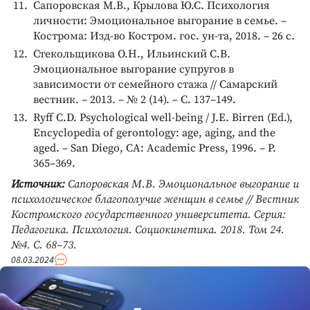
Сапоровская М.В., Крылова Ю.С. Психология
личности: Эмоциональное выгорание в семье. –
Кострома: Изд-во Костром. гос. ун-та, 2018. – 26 с.
Стекольщикова О.Н., Ильинский С.В.
Эмоциональное выгорание супругов в
зависимости от семейного стажа // Самарский
вестник. – 2013. – № 2 (14). – С. 137–149.
Ryff C.D. Psychological well-being / J.E. Birren (Ed.),
Encyclopedia of gerontology: age, aging, and the
aged. – San Diego, CA: Academic Press, 1996. – Р.
365–369.
Источник:
Сапоровская М.В. Эмоциональное выгорание и
психологическое благополучие женщин в семье // Вестник
Костромского государственного университета. Серия:
Педагогика. Психология. Социокинетика. 2018. Том 24.
№4. С. 68–73.
08.03.2024