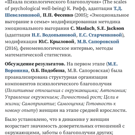
«Шкала психологического благополучия» (The scales
of psychological well-being) К. Рифф, адаптация
Т.Д.
Шевеленковой
,
П.П. Фесенко
(2005); «Эмоциональное
выгорание в семье» модифицированная методика
эмоционального выгорания
C. Maslach
,
S.E. Jackson
(адаптация
Н.Е. Водопьяновой
,
Е.С. Старченковой
),
модификация
Ю.С. Крыловой
,
М.В. Сапоровской
(2016), феноменологическое интервью, методы
математической статистики.
Обсуждение результатов.
На первом этапе (
М.Е.
Воронина
,
О.Б. Подобина
, М.В. Сапоровская) была
проанализирована структурная организация
компонентов психологического благополучия
(
Позитивные отношения с окружающими; Автономия;
Управление окружением; Личностный рост; Цели в
жизни; Самопринятие; Самооценка; Готовность к
новому опыту
) женщин на этапе средней взрослости.
Было установлено, что в динамике у женщин
возрастает значимость доверительных отношений с
окружающими, заботы о благополучии других;