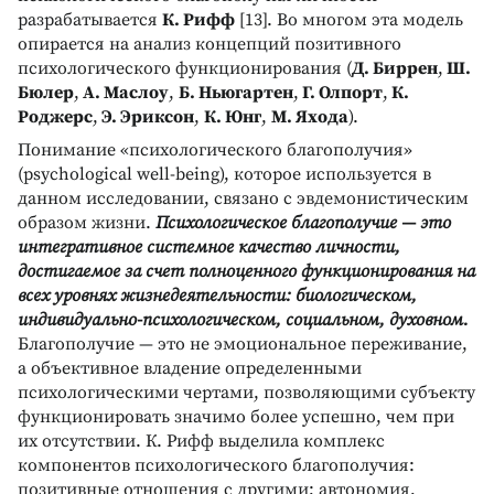
разрабатывается
К. Рифф
[13]. Во многом эта модель
опирается на анализ концепций позитивного
психологического функционирования (
Д. Биррен
,
Ш.
Бюлер
,
А. Маслоу
,
Б. Ньюгартен
,
Г. Олпорт
,
К.
Роджерс
,
Э. Эриксон
,
К. Юнг
,
М. Яхода
).
Понимание «психологического благополучия»
(psychological well-being), которое используется в
данном исследовании, связано с эвдемонистическим
образом жизни.
Психологическое благополучие — это
интегративное системное качество личности,
достигаемое за счет полноценного функционирования на
всех уровнях жизнедеятельности: биологическом,
индивидуально-психологическом, социальном, духовном.
Благополучие — это не эмоциональное переживание,
а объективное владение определенными
психологическими чертами, позволяющими субъекту
функционировать значимо более успешно, чем при
их отсутствии. К. Рифф выделила комплекс
компонентов психологического благополучия:
позитивные отношения с другими; автономия,