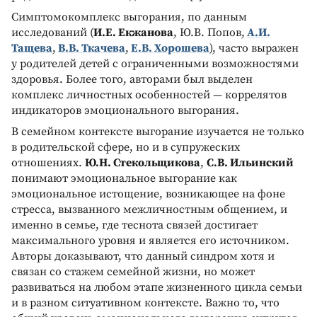
Симптомокомплекс выгорания, по данным
исследований (
И.Е. Екжанова
, Ю.В. Попов,
А.И.
Тащева
,
В.В. Ткачева
,
Е.В. Хорошева
), часто выражен
у родителей детей с ограниченными возможностями
здоровья. Более того, авторами был выделен
комплекс личностных особенностей — коррелятов
индикаторов эмоционального выгорания.
В семейном контексте выгорание изучается не только
в родительской сфере, но и в супружеских
отношениях.
Ю.Н. Стекольщикова
,
С.В. Ильинский
понимают эмоциональное выгорание как
эмоциональное истощение, возникающее на фоне
стресса, вызванного межличностным общением, и
именно в семье, где теснота связей достигает
максимального уровня и является его источником.
Авторы доказывают, что данный синдром хотя и
связан со стажем семейной жизни, но может
развиваться на любом этапе жизненного цикла семьи
и в разном ситуативном контексте. Важно то, что