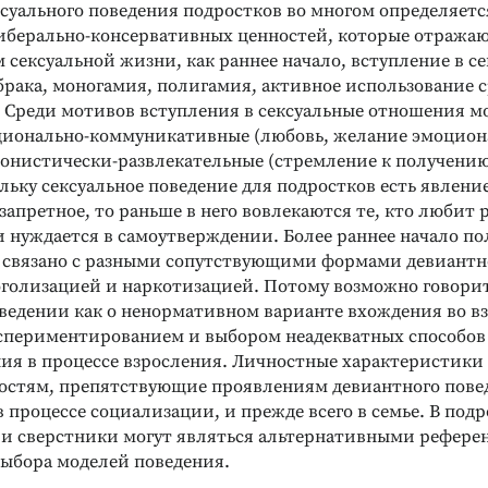
ОГИИ /
КНИГИ ПО ПСИХОЛОГИИ / ДИАГНОСТИКА
суального поведения подростков во многом определяетс
ННЫЕ СИСТЕМЫ
ОСОБЕННОСТЕЙ ЛИЧНОСТИ
иберально-консервативных ценностей, которые отража
риентир».
Методика «АКОРД»
Ванновская О.В.
ьное
 сексуальной жизни, как раннее начало, вступление в с
Оценка уровня антикоррупционной
е
брака, моногамия, полигамия, активное использование 
устойчивости
остика
 Среди мотивов вступления в сексуальные отношения 
ных склонностей
Подробнее
ионально-коммуникативные (любовь, желание эмоцион
едонистически-развлекательные (стремление к получению
ьку сексуальное поведение для подростков есть явлени
запретное, то раньше в него вовлекаются те, кто любит 
и нуждается в самоутверждении. Более раннее начало п
 связано с разными сопутствующими формами девиантн
оголизацией и наркотизацией. Потому возможно говорит
ведении как о ненормативном варианте вхождения во в
кспериментированием и выбором неадекватных способов
ия в процессе взросления. Личностные характеристики
остям, препятствующие проявлениям девиантного пове
процессе социализации, и прежде всего в семье. В под
я и сверстники могут являться альтернативными рефер
ыбора моделей поведения.