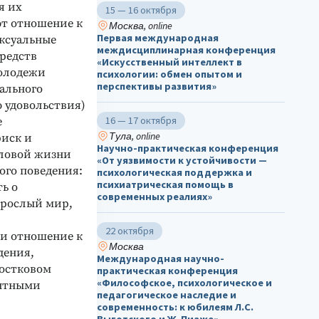
я их
15 — 16 октября
ют отношение к
Москва, online
Первая международная
ексуальные
междисциплинарная конференция
средств
«Искусственный интеллект в
молодежи
психологии: обмен опытом и
перспективы развития»
ального
 удовольствия)
16 — 17 октября
е
Тула, online
риск и
Научно-практическая конференция
оловой жизни
«От уязвимости к устойчивости —
ого поведения:
психологическая поддержка и
психиатрическая помощь в
ь о
современных реалиях»
зрослый мир,
22 октября
 и отношение к
Москва
дения,
Международная научно-
ростковом
практическая конференция
«Философское, психологическое и
ентными
педагогическое наследие и
современность: к юбилеям Л.С.