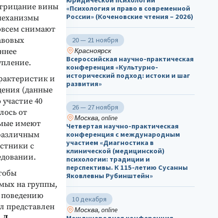
юридической психологии
отрицание вины
«Психология и право в современной
России» (Коченовские чтения – 2026)
 механизмы
овсем снимают
авовых
20 — 21 ноября
Красноярск
ннее
Всероссийская научно-практическая
упление.
конференция «Культурно-
исторический подход: истоки и шаг
рактеристик и
развития»
ения (данные
 участие 40
26 — 27 ноября
лось от
Москва, online
уемые имеют
Четвертая научно-практическая
различным
конференция с международным
участием «Диагностика в
астники с
клинической (медицинской)
едовании.
психологии: традиции и
перспективы. К 115-летию Сусанны
тобы
Яковлевны Рубинштейн»
мых на группы,
я поведению
10 декабря
л представлен
Москва, online