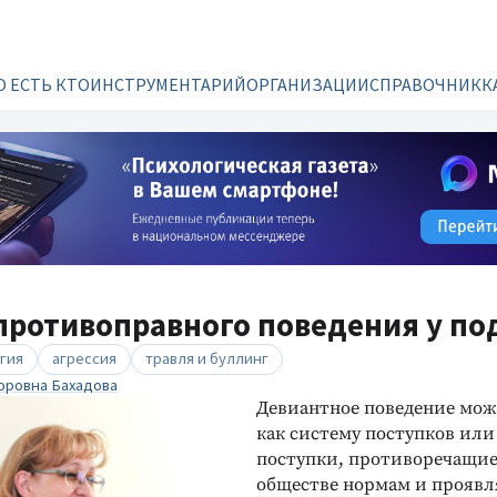
О ЕСТЬ КТО
ИНСТРУМЕНТАРИЙ
ОРГАНИЗАЦИИ
СПРАВОЧНИК
К
противоправного поведения у по
гия
агрессия
травля и буллинг
оровна Бахадова
Девиантное поведение мож
как систему поступков или
поступки, противоречащи
обществе нормам и прояв