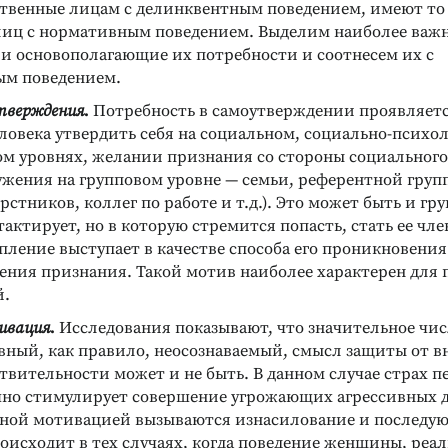
твенные лицам с делинквентным поведением, имеют то 
лиц с нормативным поведением. Выделим наиболее важ
 и основополагающие их потребности и соотнесем их с
ым поведением.
тверждения
.
Потребность в самоутверждении проявляетс
ловека утвердить себя на социальном, социально-психо
м уровнях, желании признания со стороны социального
ужения на групповом уровне — семьи, референтной групп
рстников, коллег по работе и т.д.). Это может быть и гру
тактирует, но в которую стремится попасть, стать ее чле
пление выступает в качестве способа его проникновения
ения признания. Такой мотив наиболее характерен для 
й.
ивация
.
Исследования показывают, что значительное чис
вный, как правило, неосознаваемый, смысл защиты от в
твительности может и не быть. В данном случае страх п
чно стимулирует совершение угрожающих агрессивных 
ной мотивацией вызываются изнасилование и последу
оисходит в тех случаях, когда поведение женщины, реа