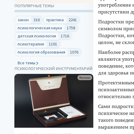
употребление 
ПОПУЛЯРНЫЕ ТЕМЫ
присутствии др
закон
316
практика
2241
Подростки пре
психологическая наука
1758
символом прио
Подростки, ко
детская психология
1716
целом, не скл
психотерапия
1101
Наиболее расп
психология образования
1076
являются упот
Все темы
поведение, кот
ПСИХОЛОГИЧЕСКИЙ ИНСТРУМЕНТАРИЙ
для здоровья п
Реклама
Протективным 
психоактивных
относительно 
Сами подростк
психическое н
такого поведе
выражением пр