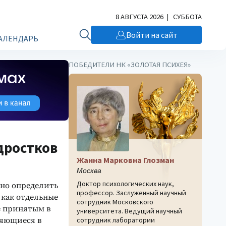
8 АВГУСТА 2026 | СУББОТА
Войти на сайт
АЛЕНДАРЬ
ПОБЕДИТЕЛИ НК «ЗОЛОТАЯ ПСИХЕЯ»
дростков
Жанна Марковна Глозман
Москва
Доктор психологических наук,
но определить
профессор. Заслуженный научный
 как отдельные
сотрудник Московского
е принятым в
университета. Ведущий научный
ляющиеся в
сотрудник лаборатории