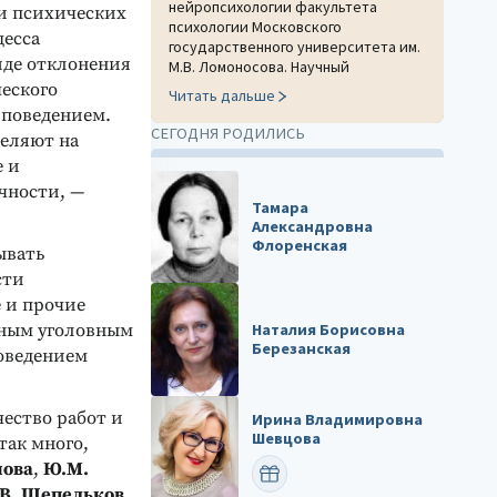
нейропсихологии факультета
и психических
психологии Московского
цесса
государственного университета им.
иде отклонения
М.В. Ломоносова. Научный
ческого
Читать дальше
 поведением.
СЕГОДНЯ РОДИЛИСЬ
деляют на
е и
чности, —
Тамара
Александровна
Флоренская
ывать
сти
е и прочие
зным уголовным
Наталия Борисовна
Березанская
поведением
ество работ и
Ирина Владимировна
Шевцова
так много,
нова
,
Ю.М.
ПОЗДРАВИТЬ
.В. Щепельков
.