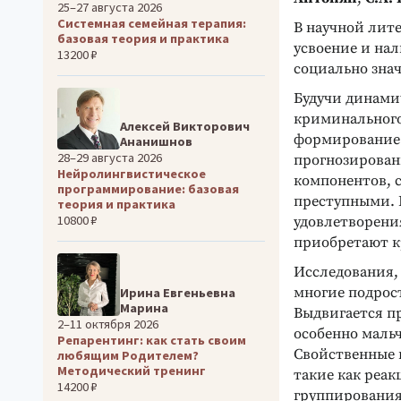
25–27 августа 2026
Системная семейная терапия:
В научной лит
базовая теория и практика
усвоение и на
13200 ₽
социально зна
Будучи динами
криминального
Алексей Викторович
формирование 
Ананишнов
28–29 августа 2026
прогнозирован
Нейролингвистическое
компонентов, 
программирование: базовая
преступными. Н
теория и практика
10800 ₽
удовлетворени
приобретают к
Исследования,
многие подрос
Ирина Евгеньевна
Марина
Выдвигается пр
2–11 октября 2026
особенно мальч
Репарентинг: как стать своим
Свойственные 
любящим Родителем?
Методический тренинг
такие как реак
14200 ₽
группирования,