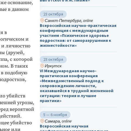
Выготского и Ж. Пиаже»
же основание,
ные в данном
23 октября
Санкт-Петербург, online
Всероссийская научно-практическая
конференция с международным
я в
участием «Психическое здоровье
логическом и
подростков: от саморазрушения к
жизнестойкости»
 и личностно
ы (друзей,
ппа, с которой
23 октября
ном. В таких
Иркутск
VI Международная научно-
 в подобную
практическая конференция
подростков,
«Межведомственный подход к
сопровождению личности,
оказавшейся в трудной жизненной
ло убийств
ситуации: теория и лучшие
практики»
нешней угрозы,
еред вероятной
5 — 6 ноября
действий.
Самара, online
ющее убийство
Всероссийская научная
льное или