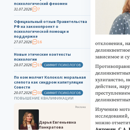
психологический феномен
31.07.2026
7
Официальный отзыв Правительства
РФ на законопроект о
психологической помощи и
поддержке
27.07.2026
16
отклонения, н
делинквентное
Новые этические контексты
зависимое и с
психологии
28.07.2026
19
САММИТ ПСИХОЛОГОВ
Противоправны
делинквентным
По ком молчит Колокол: моральная
хулиганство, н
слепота как синдром капитуляции
действия, нар
Совести
20.07.2026
33
преступлением
САММИТ ПСИХОЛОГОВ
ПОВЫШЕНИЕ КВАЛИФИКАЦИИ
делинквентным
Реклама
Изучению моти
исследований,
Дарья Евгеньевна
можно отметит
Панкратова
Антонян
,
С.А.