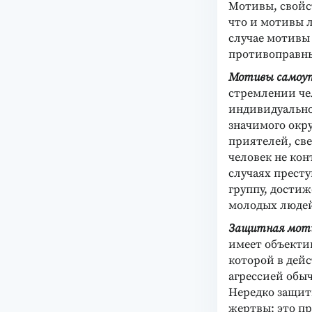
Мотивы, свойс
что и мотивы 
случае мотивы
противоправн
Мотивы самоу
стремлении че
индивидуально
значимого окр
приятелей, све
человек не кон
случаях престу
группу, достиж
молодых люде
Защитная мот
имеет объекти
которой в дейс
агрессией обы
Нередко защит
жертвы; это пр