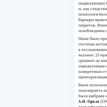
подавляющем б
и, как следств
психологическ
барьеры нравс
запретов. Име
освобождение 
Нами было про
системы мотив
в исследовани
человек: 23 м
среднего до вы
определенные 
конкретным ста
заинтересован
Были использо
подтвердить н
была выбрана 
А.Н. Орела
(СО