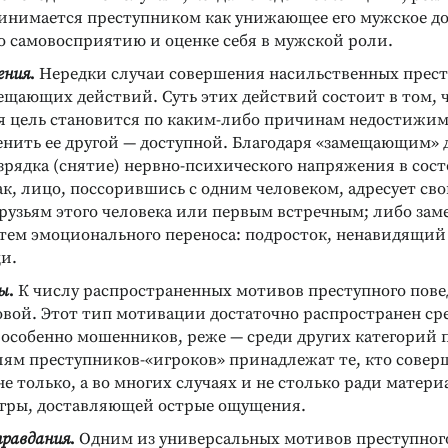
инимается преступником как унижающее его мужское д
о самовосприятию и оценке себя в мужской роли.
ения
.
Нередки случаи совершения насильственных прес
ещающих действий. Суть этих действий состоит в том, 
я цель становится по каким-либо причинам недостижим
енить ее другой — доступной. Благодаря «замещающим»
зрядка (снятие) нервно-психического напряжения в сос
к, лицо, поссорившись с одним человеком, адресует св
рузьям этого человека или первым встречным; либо за
утем эмоционального переноса: подросток, ненавидящий 
и.
ы
.
К числу распространенных мотивов преступного пов
овой. Этот тип мотивации достаточно распространен ср
 особенно мошенников, реже — среди других категорий 
лям преступников-«игроков» принадлежат те, кто совер
е только, а во многих случаях и не столько ради матер
игры, доставляющей острые ощущения.
равдания
.
Одним из универсальных мотивов преступного