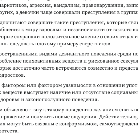
наркотиков, агрессия, вандализм, правонарушения, вып
угих, а девочки чаще совершали преступления в группа
дпочитают совершать такие преступления, которые явл
бщения к миру взрослых и независимости от всякого к
торые сохраняли положительное мнение о своих отцах и
онны следовать плохому примеру сверстников.
ространенными видами девиантного поведения среди п
ребление психоактивных веществ и рискованное сексуа
орые достаточно часто встречаются совместно и предст
одростков.
Реклама
Реклама
фактором или фактором уязвимости в отношении упот
 веществ выступает наличие или отсутствие социальны
здоровья и законопослушного поведения.
и объясняют тягу к такому поведению желанием снять н
апряжение и получить новые ощущения. Действительно
ния могут быть связаны с конформизмом, самоутвержден
отеста.