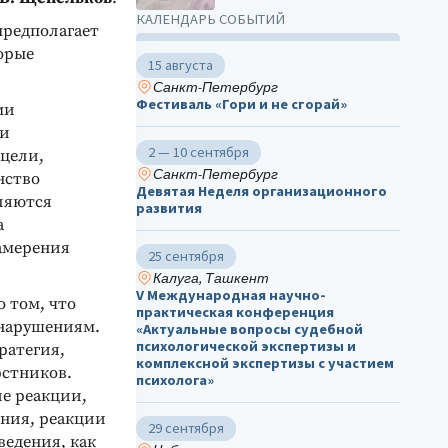
КАЛЕНДАРЬ СОБЫТИЙ
предполагает
орые
15 августа
Санкт-Петербург
Фестиваль «Гори и не сгорай»
ми
 и
2 — 10 сентября
 цели,
Санкт-Петербург
нство
Девятая Неделя организационного
ляются
развития
а
намерения
25 сентября
Калуга, Ташкент
V Международная научно-
 том, что
практическая конференция
онарушениям.
«Актуальные вопросы судебной
психологической экспертизы и
ратегия,
комплексной экспертизы с участием
рстников.
психолога»
е реакции,
ения, реакции
29 сентября
ведения, как