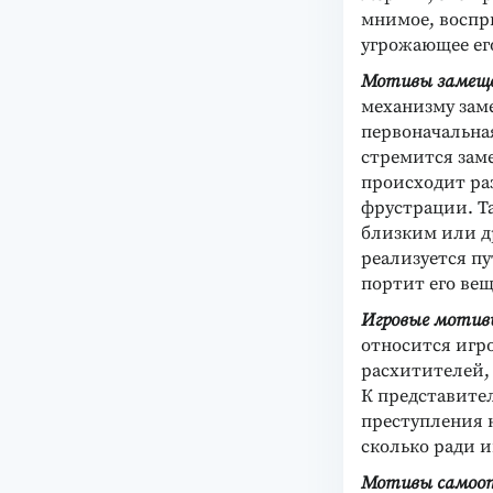
мнимое, воспр
угрожающее ег
Мотивы замещ
механизму зам
первоначальна
стремится зам
происходит ра
фрустрации. Та
близким или д
реализуется п
портит его вещ
Игровые мотив
относится игр
расхитителей,
К представите
преступления н
сколько ради 
Мотивы самооп