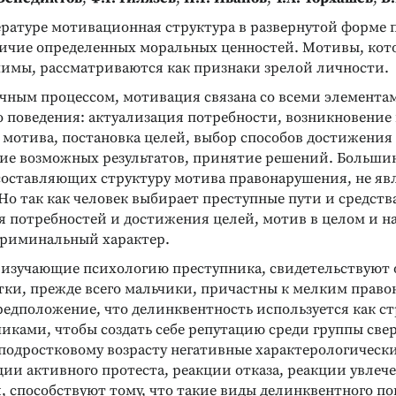
ературе мотивационная структура в развернутой форме 
личие определенных моральных ценностей. Мотивы, кот
чимы, рассматриваются как признаки зрелой личности.
чным процессом, мотивация связана со всеми элемента
 поведения: актуализация потребности, возникновение
мотива, постановка целей, выбор способов достижения
ие возможных результатов, принятие решений. Больши
составляющих структуру мотива правонарушения, не яв
о так как человек выбирает преступные пути и средств
я потребностей и достижения целей, мотив в целом и 
риминальный характер.
 изучающие психологию преступника, свидетельствуют о
тки, прежде всего мальчики, причастны к мелким прав
едположение, что делинквентность используется как ст
иками, чтобы создать себе репутацию среди группы све
подростковому возрасту негативные характерологически
ции активного протеста, реакции отказа, реакции увлеч
 способствуют тому, что такие виды делинквентного по