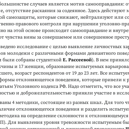
ольшинстве случаев является мотив самооправдания: 
ие, отсутствие раскаяния за содеянное. Здесь действуют
ой самозащиты, которые снижают, нейтрализуют или с
твенно-правового контроля при нарушении уголовно-пр
нно на этой основе происходит самооправдание и внутре
от чувства вины за совершаемое или совершенное прест
ведено исследование с целью выявление личностных ха
ов молодежи с различными формами девиантного повед
и были собраны студенткой
Е. Рассеевой
). В нем приняло
ужчины и 17 женщин, образование испытуемых варьирова
сшего, возраст респондентов от 19 до 23 лет. Все испыт
формы отклоняющегося поведения, которые привели к 
тьям Уголовного кодекса РФ. Надо отметить, что все уч
ностью и доброжелательностью приняли участие в иссл
ваны 4 методики, состоящие из разных шкал. Для того ч
аличие отклоняющегося поведения и разделить испытуе
методика на определение склонности к отклоняющемус
П). Для выявления уровня тревожности испытуемым бы