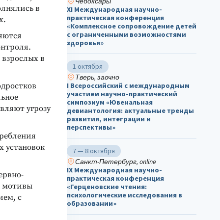
Чебоксары
олнялись в
ХΙ Международная научно-
практическая конференция
х.
«Комплексное сопровождение детей
с ограниченными возможностями
яются
здоровья»
онтроля.
 взрослых в
1 октября
Тверь, заочно
одростков
I Всероссийский с международным
участием научно-практический
льное
симпозиум «Ювенальная
авляют угрозу
девиантология: актуальные тренды
развития, интеграции и
перспективы»
ребления
х установок
7 — 8 октября
Санкт-Петербург, online
IX Международная научно-
ервно-
практическая конференция
, мотивы
«Герценовские чтения:
психологические исследования в
ием, с
образовании»