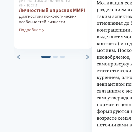
ДИАГНОСТИКА ОСОБЕННОСТЕЙ
КНИГИ ПО ПСИХОЛ
Мотивация сек
ЛИЧНОСТИ
ПРОФОРИЕНТАЦИО
разделением л
Личностный опросник MMPI
Методика «О
Индивидуал
таким аспектам
Диагностика психологических
особенностей личности
тестировани
отношения до 
Экспресс-диагн
контрацепции.
Подробнее
профессиональ
выделяют эмоц
Подробнее
контакта) и г
мотивы. Поскол
неодобряемое, 
самопроверку 
статистически
курением, алк
девиантном по
связанном с э
самоутвержден
нормам и ценн
формируются в 
возрасте семь
источниками в