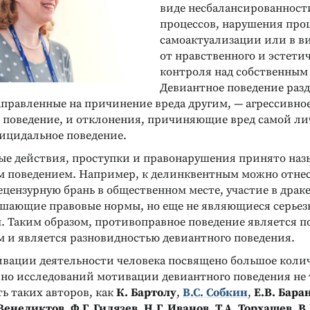
виде несбалансированност
процессов, нарушения про
самоактуализации или в в
от нравственного и эстети
контроля над собственным
Девиантное поведение раз
аправленные на причинение вреда другим, — агрессивно
 поведение, и отклонения, причиняющие вред самой ли
уицидальное поведение.
е действия, проступки и правонарушения принято наз
 поведением. Например, к делинквентным можно отне
ецензурную брань в общественном месте, участие в драк
ушающие правовые нормы, но еще не являющиеся серье
. Таким образом, противоправное поведение является 
 и является разновидностью девиантного поведения.
вации деятельности человека посвящено большое колич
 но исследований мотивации девиантного поведения не 
ь таких авторов, как
К. Бартолу
,
В.С. Собкин
,
Е.В. Бара
 Венедиктов
,
Ф.Г. Гилязев
,
Н.Г. Иванов
,
Т.А. Торхашев
,
В