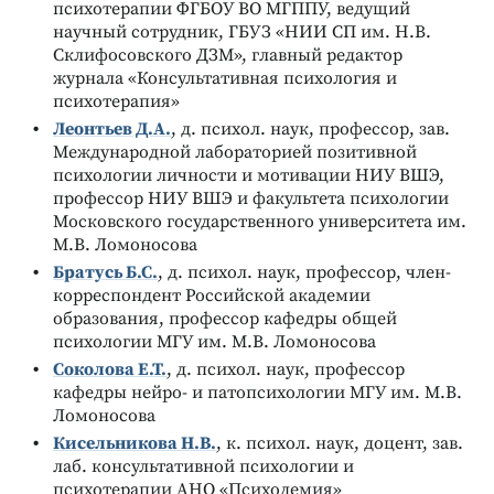
психотерапии ФГБОУ ВО МГППУ, ведущий
научный сотрудник, ГБУЗ «НИИ СП им. Н.В.
Склифосовского ДЗМ», главный редактор
журнала «Консультативная психология и
психотерапия»
Леонтьев Д.А.
, д. психол. наук, профессор, зав.
Международной лабораторией позитивной
психологии личности и мотивации НИУ ВШЭ,
профессор НИУ ВШЭ и факультета психологии
Московского государственного университета им.
М.В. Ломоносова
Братусь Б.С.
, д. психол. наук, профессор, член-
корреспондент Российской академии
образования, профессор кафедры общей
психологии МГУ им. М.В. Ломоносова
Соколова Е.Т.
, д. психол. наук, профессор
кафедры нейро- и патопсихологии МГУ им. М.В.
Ломоносова
Кисельникова Н.В.
, к. психол. наук, доцент, зав.
лаб. консультативной психологии и
психотерапии АНО «Психодемия»