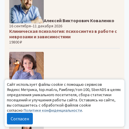
Алексей Викторович Коваленко
16 сентября–11 декабря 2026
Клиническая психология: психосинтез в работе с
неврозами и зависимостями
19800 ₽
Татьяна Олеговна Ушакова
Сайт использует файлы cookie с помощью сервисов
6–8 октября 2026
Яндекс Метрика, top.mail.ru, Рамблер/топ-100, SberADS в целях
Метафорические карты. Авторская методика
определения уникального посетителя, сбора статистики
психотерапевтической работы
посещений и улучшения работы сайта. Оставаясь на сайте,
вы соглашаетесь с обработкой файлов cookie
13200 ₽
согласно
Политике конфиденциальности
.
Согласен