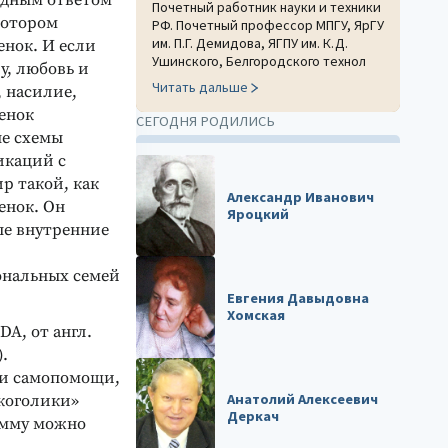
идным ответом
Почетный работник науки и техники
котором
РФ. Почетный профессор МПГУ, ЯрГУ
им. П.Г. Демидова, ЯГПУ им. К.Д.
енок. И если
Ушинского, Белгородского технол
у, любовь и
Читать дальше
, насилие,
бенок
СЕГОДНЯ РОДИЛИСЬ
е схемы
икаций с
р такой, как
Александр Иванович
енок. Он
Яроцкий
ые внутренние
ональных семей
Евгения Давыдовна
Хомская
DA, от англ.
).
 и самопомощи,
Анатолий Алексеевич
коголики»
Деркач
амму можно