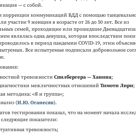
икация — с собой.
и коррекции коммуникаций ВДД с помощью танцевально
и участие 9 женщин в возрасте от 26 до 50 лет. Все из
ST. ТЕСТ ЛЮШЕРА
ДИАГНОСТИКА ИНТЕЛЛЕКТУАЛЬНЫХ И
ьных семей, проходящие или прошедшие Двенадцатиш
АРИЯ)
ТВОРЧЕСКИХ СПОСОБНОСТЕЙ
ием являлась одна девушка, которая впоследствии покин
ст Люшера
Интеллектуальный тест
ый)
Кеттелла
проводилось в период пандемии COVID-19, этим объясня
чности
Измерение уровня невербального
пытуемых. Все испытуемые подписали добровольное согл
интеллекта и прогноз обучаемости
е.
Подробнее
ования:
ностной тревожности
Спилбергера — Ханина
;
диагностики межличностных отношений
Тимоти Лири
;
я методика: «Я и группа»;
нализ (
Н.Ю. Оганесян
).
атов тестирования показал, что на момент начала иссле
 следующие показатели:
итуативная тревожность;