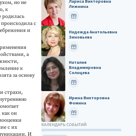
Лариса Викторовна
хом, но не
Лежнина
о, к
е родилась
ПОЗДРАВИТЬ
а происходила с
небрежения и
Надежда Анатольевна
Зиновьева
ПОЗДРАВИТЬ
применения
ойствами, а
жности,
Наталия
Владимировна
емление к
Солнцева
зята за основу
ПОЗДРАВИТЬ
и страхи,
Ирина Викторовна
внутреннюю
Фомина
помогает
ПОЗДРАВИТЬ
 как он
амооценки
КАЛЕНДАРЬ СОБЫТИЙ
ие с их
муникации. И