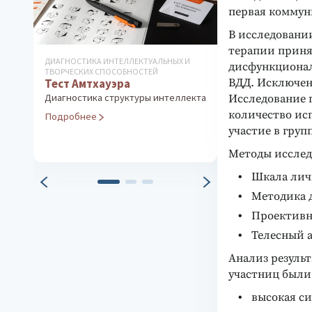
первая коммун
В исследовани
терапии принял
ДИАГНОСТИКА ИНТЕЛЛЕКТУАЛЬНЫХ И
LUSCHER СOLOR TE
дисфункционал
ТВОРЧЕСКИХ СПОСОБНОСТЕЙ
ОРИГИНАЛ (ШВЕЙЦ
ВДД. Исключен
Тест Амтхауэра
Цветовой те
(оригинальн
Диагностика структуры интеллекта
Исследование 
Диагностика ли
количество ис
Подробнее
участие в групп
Подробнее
Методы исслед
Шкала лич
Методика 
Проективна
Телесный а
Анализ результ
участниц были
высокая с