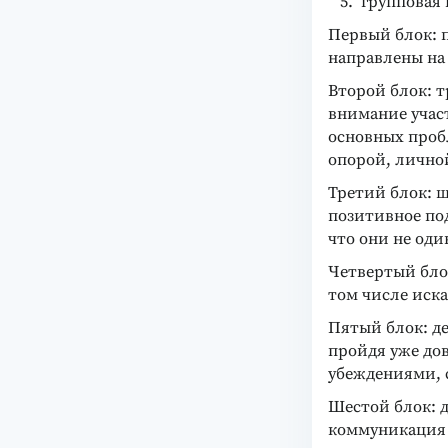
групповая
Первый блок: п
направлены на
Второй блок: т
внимание участ
основных пробл
опорой, лично
Третий блок: ш
позитивное по
что они не оди
Четвертый бло
том числе иск
Пятый блок: де
пройдя уже до
убеждениями, 
Шестой блок: д
коммуникация 