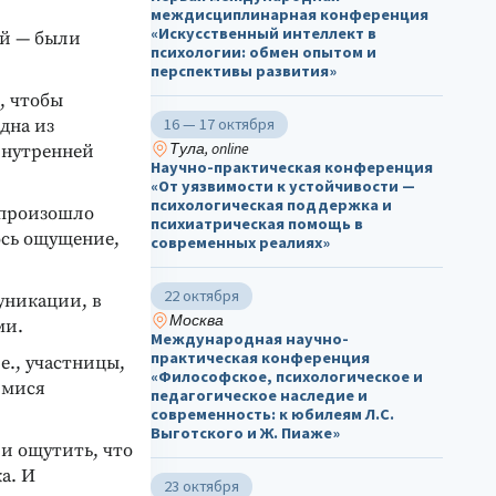
междисциплинарная конференция
«Искусственный интеллект в
ой — были
психологии: обмен опытом и
перспективы развития»
, чтобы
16 — 17 октября
дна из
Тула, online
 внутренней
Научно-практическая конференция
«От уязвимости к устойчивости —
психологическая поддержка и
ц произошло
психиатрическая помощь в
ось ощущение,
современных реалиях»
22 октября
уникации, в
Москва
ми.
Международная научно-
практическая конференция
е., участницы,
«Философское, психологическое и
имися
педагогическое наследие и
современность: к юбилеям Л.С.
Выготского и Ж. Пиаже»
 и ощутить, что
а. И
23 октября