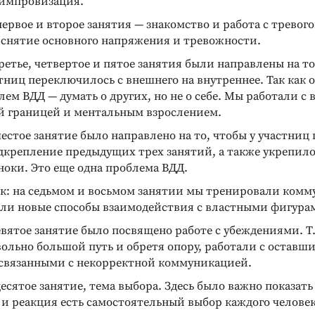
 импровизация.
ервое и второе занятия — знакомство и работа с тревог
 снятие основного напряжения и тревожности.
ретье, четвертое и пятое занятия были направлены на то
ниц переключилось с внешнего на внутреннее. Так как о
ем ВДД — думать о других, но не о себе. Мы работали с
й границей и ментальным взрослением.
естое занятие было направлено на то, чтобы у участни
дкрепление предыдущих трех занятий, а также укрепил
ноки. Это еще одна проблема ВДД.
к: на седьмом и восьмом занятии мы тренировали комм
али новые способы взаимодействия с властными фигура
вятое занятие было посвящено работе с убеждениями. Т.
вольно большой путь и обретя опору, работали с оставш
связанными с некорректной коммуникацией.
есятое занятие, тема выбора. Здесь было важно показать
и реакция есть самостоятельный выбор каждого человек