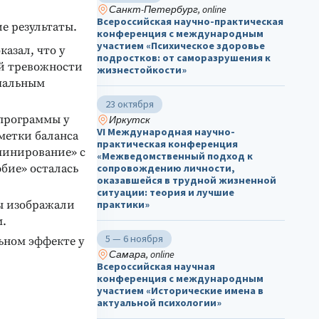
Санкт-Петербург, online
Всероссийская научно-практическая
е результаты.
конференция с международным
участием «Психическое здоровье
азал, что у
подростков: от саморазрушения к
ой тревожности
жизнестойкости»
ачальным
23 октября
программы у
Иркутск
VI Международная научно-
метки баланса
практическая конференция
минирование» с
«Межведомственный подход к
бие» осталась
сопровождению личности,
оказавшейся в трудной жизненной
ситуации: теория и лучшие
цы изображали
практики»
м.
5 — 6 ноября
ьном эффекте у
Самара, online
Всероссийская научная
конференция с международным
участием «Исторические имена в
актуальной психологии»