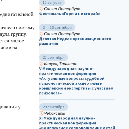
15 августа
Санкт-Петербург
Фестиваль «Гори и не сгорай»
-двигательной
аговую систему
2 — 10 сентября
Санкт-Петербург
ула группу.
Девятая Неделя организационного
ется малое
развития
асие на
25 сентября
Калуга, Ташкент
V Международная научно-
практическая конференция
«Актуальные вопросы судебной
психологической экспертизы и
комплексной экспертизы с участием
психолога»
дования у
29 сентября
Чебоксары
ХΙ Международная научно-
практическая конференция
«Комплексное сопровождение детей