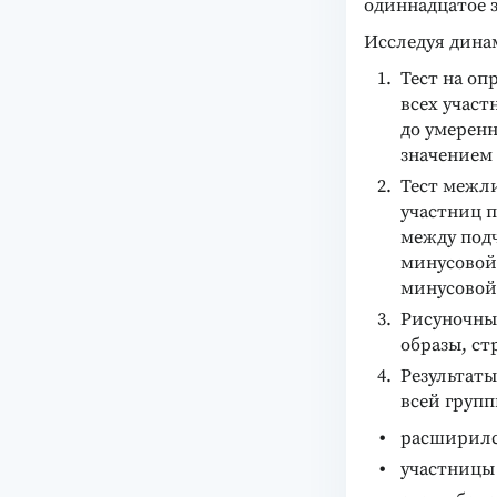
одиннадцатое з
Исследуя дина
Тест на оп
всех участ
до умеренн
значением
Тест межл
участниц 
между под
минусовой
минусовой,
Рисуночный
образы, ст
Результаты
всей групп
расширилс
участницы 