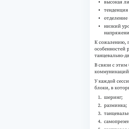
высокая л
тенденция
отделение 
низкий уро
напряжени
К сожалению, 
особенностей 
танцевально-д
В связи с этим
коммуникаций 
У каждой сесси
блоки, в котор
шеринг;
разминка;
танцевальн
самопрезе