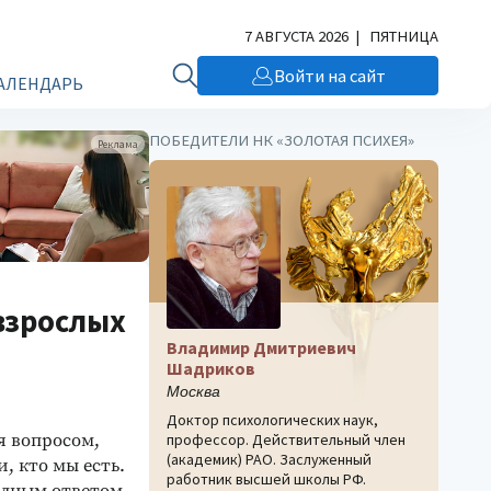
7 АВГУСТА 2026 | ПЯТНИЦА
Войти на сайт
АЛЕНДАРЬ
ПОБЕДИТЕЛИ НК «ЗОЛОТАЯ ПСИХЕЯ»
Реклама
взрослых
Владимир Дмитриевич
Шадриков
Москва
Доктор психологических наук,
я вопросом,
профессор. Действительный член
(академик) РАО. Заслуженный
, кто мы есть.
работник высшей школы РФ.