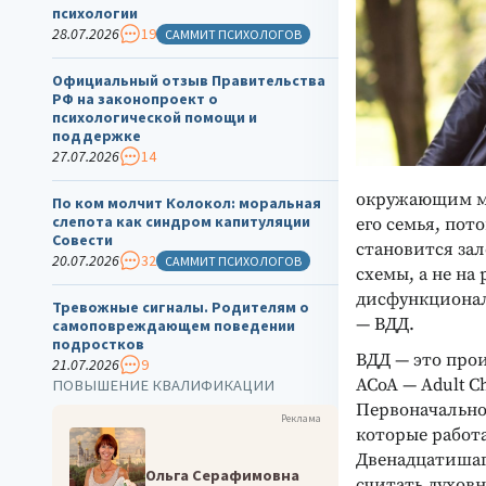
психологии
28.07.2026
19
САММИТ ПСИХОЛОГОВ
Официальный отзыв Правительства
РФ на законопроект о
психологической помощи и
поддержке
27.07.2026
14
окружающим мир
По ком молчит Колокол: моральная
слепота как синдром капитуляции
его семья, пот
Совести
становится за
20.07.2026
32
САММИТ ПСИХОЛОГОВ
схемы, а не на
дисфункционал
Тревожные сигналы. Родителям о
— ВДД.
самоповреждающем поведении
подростков
ВДД — это прои
21.07.2026
9
ACoA — Adult Ch
ПОВЫШЕНИЕ КВАЛИФИКАЦИИ
Первоначально
Реклама
которые работ
Двенадцатишаг
Ольга Серафимовна
считать духовн