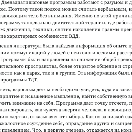
Двенадцатишаговые программы работают с разумом и ду
ом. Поэтому такой подход можно считать вербальным, н
тавляющим тело без внимания. Именно по этой причин
рограмму танцевально-двигательной терапии, где работ
ом: движения, техники, снятия накопления травмы пре
ие характерных особенности ВДД.
учения литературы была найдена информация об опыте 
кции коммуникаций у людей с психологическими расстр
. Программы были направлены на снижение общей трево
рительного пространства, более открытое общение и стр
ости как в парах, так и в группе. Эта информация была в
 программы ТДТ.
еть, взрослым детям необходимо увидеть, куда их завел
приятие и искаженное мышление, найти собственную 
Реклама
Реклама
чить внимание на себя. Программа дает точку отсчета, 
нализировать, как чувства ввергли человека в изоляцию,
ию жертвы, отказываясь от выбора. Как из-за низкой с
жалостное осуждение себя, оправдание других и смирен
поведением. Что, в первую очередь, отражается на ком