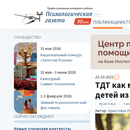
18+
ПУБЛИКАЦИИ
КТ
СООБЩЕСТВО
31 мая 2026
Национальный конкурс
«Золотая Психея»
31 мая - 3 июня 2026
23.10.2021
Ежегодный
ТДТ как
Саммит психологов
детей и
1-3 февраля 2026
Зимний психологический
практика
тан
фестиваль
Автор:
Кристина Л
СЕЙЧАС ОБСУЖДАЮТ
Новые этические контексты