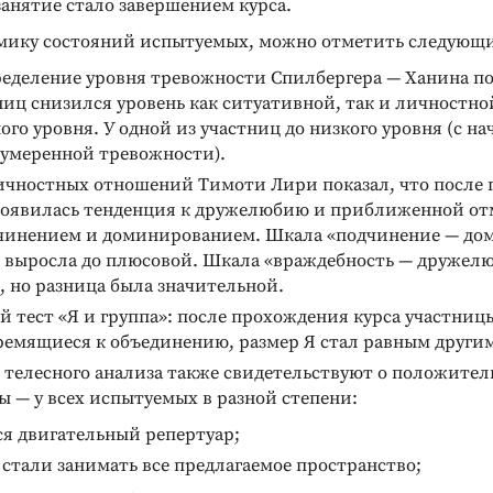
анятие стало завершением курса.
мику состояний испытуемых, можно отметить следующи
ределение уровня тревожности Спилбергера — Ханина пок
ниц снизился уровень как ситуативной, так и личностн
ого уровня. У одной из участниц до низкого уровня (с н
 умеренной тревожности).
ичностных отношений Тимоти Лири показал, что после 
появилась тенденция к дружелюбию и приближенной от
чинением и доминированием. Шкала «подчинение — до
 выросла до плюсовой. Шкала «враждебность — дружелю
 но разница была значительной.
 тест «Я и группа»: после прохождения курса участни
ремящиеся к объединению, размер Я стал равным други
 телесного анализа также свидетельствуют о положител
ы — у всех испытуемых в разной степени:
я двигательный репертуар;
стали занимать все предлагаемое пространство;