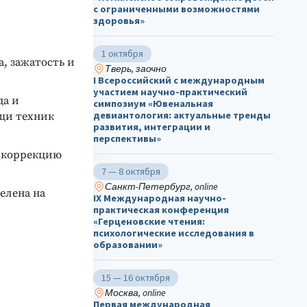
с ограниченными возможностями
здоровья»
1 октября
, зажатость и
Тверь, заочно
I Всероссийский с международным
участием научно-практический
да и
симпозиум «Ювенальная
девиантология: актуальные тренды
щи техник
развития, интеграции и
перспективы»
а коррекцию
7 — 8 октября
Санкт-Петербург, online
делена на
IX Международная научно-
практическая конференция
«Герценовские чтения:
психологические исследования в
образовании»
15 — 16 октября
Москва, online
Первая международная