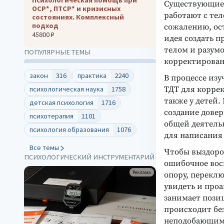
Существующие 
ОСР*, ПТСР* и кризисных
работают с тел
состояниях. Комплексный
подход
сожалению, ос
45800 ₽
идея создать п
телом и разум
ПОПУЛЯРНЫЕ ТЕМЫ
корректирован
закон
316
практика
2240
В процессе из
ТДТ для корре
психологическая наука
1758
также у детей
детская психология
1716
создание дове
психотерапия
1101
общей деятельн
психология образования
1076
для написания
Все темы
Чтобы выздоров
ПСИХОЛОГИЧЕСКИЙ ИНСТРУМЕНТАРИЙ
ошибочное вос
Реклама
опору, переклю
увидеть и проа
занимает позиц
происходит без
неподобающим 