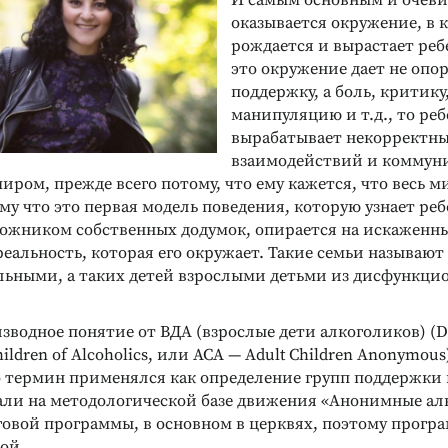
И самым основным и очев
оказывается окружение, в 
рождается и вырастает реб
это окружение дает не опор
поддержку, а боль, критику
манипуляцию и т.д., то ре
вырабатывает некорректны
взаимодействий и коммун
ом, прежде всего потому, что ему кажется, что весь ми
ому что это первая модель поведения, которую узнает реб
ложником собственных додумок, опирается на искаженн
 реальность, которая его окружает. Такие семьи называют
ьными, а таких детей взрослыми детьми из дисфункци
зводное понятие от ВДА (взрослые дети алкоголиков) (D
ildren of Alcoholics, или ACA — Adult Children Anonymous
 термин применялся как определение групп поддержки
али на методологической базе движения «Анонимные ал
овой программы, в основном в церквях, поэтому прогр
ой.