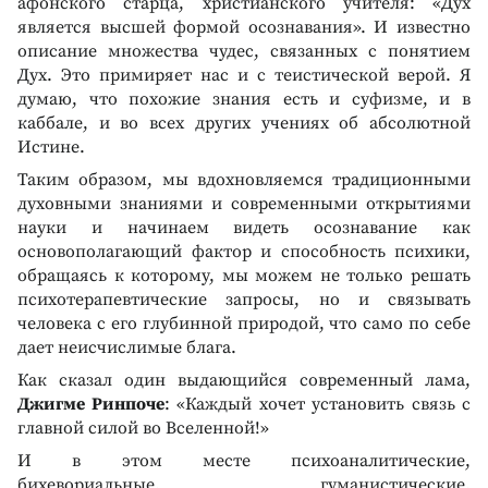
афонского старца, христианского учителя: «Дух
является высшей формой осознавания». И известно
описание множества чудес, связанных с понятием
Дух. Это примиряет нас и с теистической верой. Я
думаю, что похожие знания есть и суфизме, и в
каббале, и во всех других учениях об абсолютной
Истине.
Таким образом, мы вдохновляемся традиционными
духовными знаниями и современными открытиями
науки и начинаем видеть осознавание как
основополагающий фактор и способность психики,
обращаясь к которому, мы можем не только решать
психотерапевтические запросы, но и связывать
человека с его глубинной природой, что само по себе
дает неисчислимые блага.
Как сказал один выдающийся современный лама,
Джигме Ринпоче
: «Каждый хочет установить связь с
главной силой во Вселенной!»
И в этом месте психоаналитические,
бихевориальные, гуманистические,