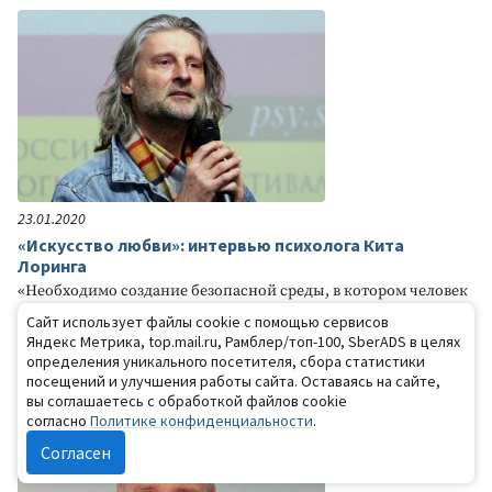
23.01.2020
«Искусство любви»: интервью психолога Кита
Лоринга
«Необходимо создание безопасной среды, в котором человек
может выдерживать свою уязвимость и с уважением
Сайт использует файлы cookie с помощью сервисов
относиться к полученным в детстве ранам. Требуется
Яндекс Метрика, top.mail.ru, Рамблер/топ-100, SberADS в целях
огромное мужество, чтобы снова почувствовать себя
определения уникального посетителя, сбора статистики
маленьким, когда ты уже сильный и большой...»
посещений и улучшения работы сайта. Оставаясь на сайте,
вы соглашаетесь с обработкой файлов cookie
согласно
Политике конфиденциальности
.
Согласен