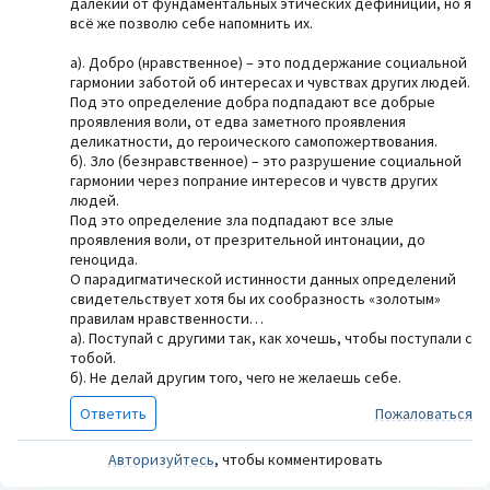
далёкий от фундаментальных этических дефиниций, но я
всё же позволю себе напомнить их.
а). Добро (нравственное) – это поддержание социальной
гармонии заботой об интересах и чувствах других людей.
Под это определение добра подпадают все добрые
проявления воли, от едва заметного проявления
деликатности, до героического самопожертвования.
б). Зло (безнравственное) – это разрушение социальной
гармонии через попрание интересов и чувств других
людей.
Под это определение зла подпадают все злые
проявления воли, от презрительной интонации, до
геноцида.
О парадигматической истинности данных определений
свидетельствует хотя бы их сообразность «золотым»
правилам нравственности…
а). Поступай с другими так, как хочешь, чтобы поступали с
тобой.
б). Не делай другим того, чего не желаешь себе.
Ответить
Пожаловаться
Авторизуйтесь
, чтобы комментировать