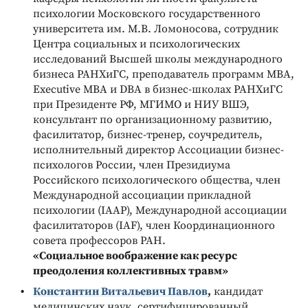
психологии Московского государственного
университета им. М.В. Ломоносова, сотрудник
Центра социальных и психологических
исследований Высшей школы международного
бизнеса РАНХиГС, преподаватель программ MBA,
Executive MBA и DBA в бизнес-школах РАНХиГС
при Президенте РФ, МГИМО и НИУ ВШЭ,
консультант по организационному развитию,
фасилитатор, бизнес-тренер, соучредитель,
исполнительный директор Ассоциации бизнес-
психологов России, член Президиума
Российского психологического общества, член
Международной ассоциации прикладной
психологии (IAAP), Международной ассоциации
фасилитаторов (IAF), член Координационного
совета профессоров РАН.
«
Социальное воображение как ресурс
преодоления коллективных травм
»
Константин Витальевич Павлов
,
кандидат
медицинских наук, сертифицированный