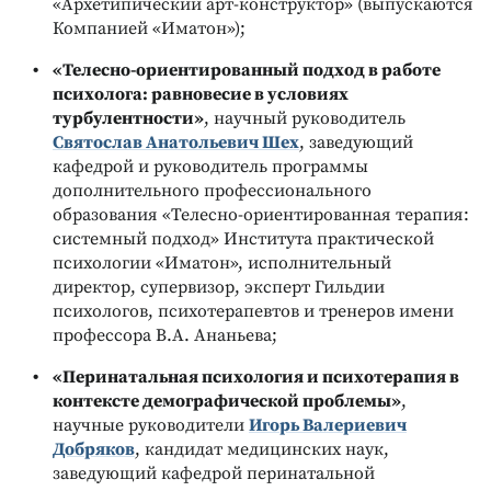
«Архетипический арт-конструктор» (выпускаются
Компанией «Иматон»);
«Телесно-ориентированный подход в работе
психолога: равновесие в условиях
турбулентности»
, научный руководитель
Святослав Анатольевич Шех
, заведующий
кафедрой и руководитель программы
дополнительного профессионального
образования «Телесно-ориентированная терапия:
системный подход» Института практической
психологии «Иматон», исполнительный
директор, супервизор, эксперт Гильдии
психологов, психотерапевтов и тренеров имени
профессора В.А. Ананьева;
«Перинатальная психология и психотерапия в
контексте демографической проблемы»
,
научные руководители
Игорь Валериевич
Добряков
, кандидат медицинских наук,
заведующий кафедрой перинатальной