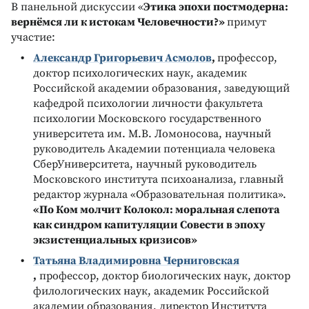
В панельной дискуссии «
Этика эпохи постмодерна:
вернёмся ли к истокам Человечности?»
примут
участие:
Александр Григорьевич Асмолов
,
профессор,
доктор психологических наук, академик
Российской академии образования, заведующий
кафедрой психологии личности факультета
психологии Московского государственного
университета им. М.В. Ломоносова, научный
руководитель Академии потенциала человека
СберУниверситета, научный руководитель
Московского института психоанализа, главный
редактор журнала «Образовательная политика».
«
По Ком молчит Колокол: моральная слепота
как синдром капитуляции Совести в эпоху
экзистенциальных кризисов»
Татьяна Владимировна Черниговская
,
профессор, доктор биологических наук, доктор
филологических наук, академик Российской
академии образования, директор Института