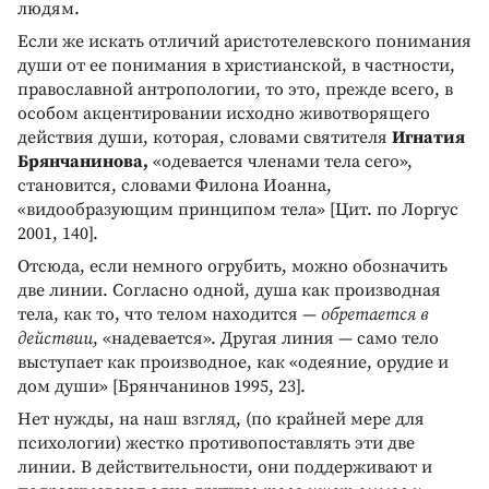
людям.
Если же искать отличий аристотелевского понимания
души от ее понимания в христианской, в частности,
православной антропологии, то это, прежде всего, в
особом акцентировании исходно животворящего
действия души, которая, словами святителя
Игнатия
Брянчанинова,
«одевается членами тела сего»,
становится, словами Филона Иоанна,
«видообразующим принципом тела» [Цит. по Лоргус
2001, 140].
Отсюда, если немного огрубить, можно обозначить
две линии. Согласно одной, душа как производная
тела, как то, что телом находится —
обретается в
действии
, «надевается». Другая линия — само тело
выступает как производное, как «одеяние, орудие и
дом души» [Брянчанинов 1995, 23].
Нет нужды, на наш взгляд, (по крайней мере для
психологии) жестко противопоставлять эти две
линии. В действительности, они поддерживают и