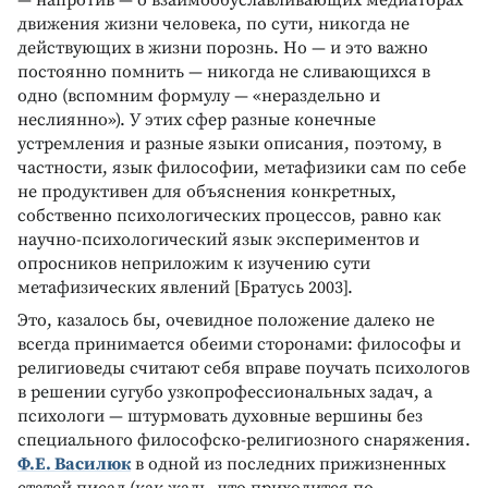
— напротив — о взаимообуславливающих медиаторах
движения жизни человека, по сути, никогда не
действующих в жизни порознь. Но — и это важно
постоянно помнить — никогда не сливающихся в
одно (вспомним формулу — «нераздельно и
неслиянно»). У этих сфер разные конечные
устремления и разные языки описания, поэтому, в
частности, язык философии, метафизики сам по себе
не продуктивен для объяснения конкретных,
собственно психологических процессов, равно как
научно-психологический язык экспериментов и
опросников неприложим к изучению сути
метафизических явлений [Братусь 2003].
Это, казалось бы, очевидное положение далеко не
всегда принимается обеими сторонами: философы и
религиоведы считают себя вправе поучать психологов
в решении сугубо узкопрофессиональных задач, а
психологи — штурмовать духовные вершины без
специального философско-религиозного снаряжения.
Ф.Е. Василюк
в одной из последних прижизненных