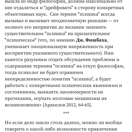
вышла из недр философии, должна максимально от
нее отдаляться и "дрейфовать" в сторону конкретных
объективных наук. Сам термин "психика" всегда
вызывал и вызывает неоднозначную реакцию — от
полного его неприятия до желания заменить
существительное "психика" на прилагательное
"психическое" (что, по мнению
Дж. Фишбаха
,
уменьшает эмоциональную напряженность при
восприятии указанного существительного). Нам
кажется разумным отдать обсуждение проблемы и
содержания термина "психика" на откуп философам,
тогда психолог не будет ограничен
неопределенностью понятия "психика", а будет
работать с конкретными психическим явлениями и
состояниями, выявлять закономерности их
протекания, изучать мозговые механизмы их
возникновения» [Аракелов 2012, 64-65].
***
Но если дело зашло столь далеко, можно ли вообще
говорить о какой-либо возможности привлечения