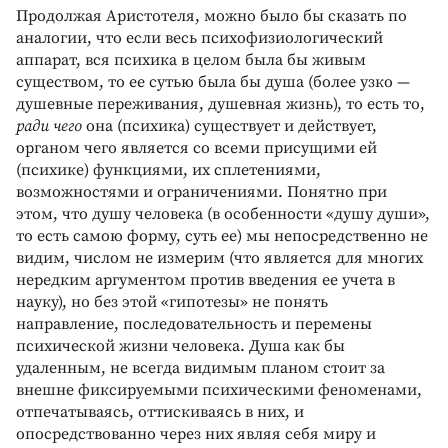
Продолжая Аристотеля, можно было бы сказать по
аналогии, что если весь психофизиологический
аппарат, вся психика в целом была бы живым
существом, то ее сутью была бы душа (более узко —
душевные переживания, душевная жизнь), то есть то,
ради чего
она (психика) существует и действует,
органом чего является со всеми присущими ей
(психике) функциями, их сплетениями,
возможностями и ограничениями. Понятно при
этом, что душу человека (в особенности «душу души»,
то есть самою форму, суть ее) мы непосредственно не
видим, числом не измерим (что является для многих
нередким аргументом против введения ее учета в
науку), но без этой «гипотезы» не понять
направление, последовательность и перемены
психической жизни человека. Душа как бы
удаленным, не всегда видимым планом стоит за
внешне фиксируемыми психическими феноменами,
отпечатываясь, оттискиваясь в них, и
опосредствованно через них являя себя миру и