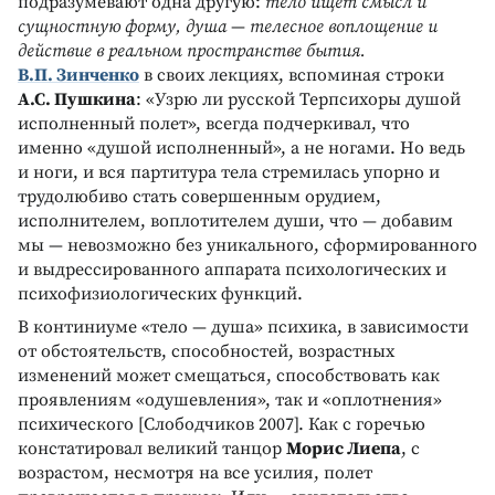
подразумевают одна другую:
тело ищет смысл и
сущностную форму, душа
—
телесное воплощение и
действие в реальном пространстве бытия.
В.П. Зинченко
в своих лекциях, вспоминая строки
А.С. Пушкина
: «Узрю ли русской Терпсихоры душой
исполненный полет», всегда подчеркивал, что
именно «душой исполненный», а не ногами. Но ведь
и ноги, и вся партитура тела стремилась упорно и
трудолюбиво стать совершенным орудием,
исполнителем, воплотителем души, что — добавим
мы — невозможно без уникального, сформированного
и выдрессированного аппарата психологических и
психофизиологических функций.
В континиуме «тело — душа» психика, в зависимости
от обстоятельств, способностей, возрастных
изменений может смещаться, способствовать как
проявлениям «одушевления», так и «оплотнения»
психического [Слободчиков 2007]. Как с горечью
констатировал великий танцор
Морис Лиепа
, с
возрастом, несмотря на все усилия, полет