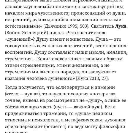
словаре «душевный» понимается как «живущий под
началом мира чувственного; происходящий от души,
искренний; руководящийся в мышлении началами
естественными» [Дьяченко 1995, 503]. Святитель
Лука
(Войно-Ясенецкий) писал: «Что значит слово
«душевный»? Душу имеют и животные. Душа — это
совокупность всех наших впечатлений, всех внешних
восприятий. Душу составляют наши мысли, желания,
стремления… Если человек живет главным образом
этими стремлениями, этими желаниями, а не
стремлениями высшего порядка, он заслуживает
названия человека душевного» [Лука 2013, 27].
Тогда получается, что если вернуться к димерии
(«тело — душа»), то наука психология «потеряла»,
точнее, вывела из рассмотрения не «душу», а лишь ее
составляющую часть (пусть — важнейшую). Если
придерживаться тримерии, то «душа» целиком
относима к психологии, а метафизическая, духовная
сфера переходит (остается) по ведомству философии
и религии.