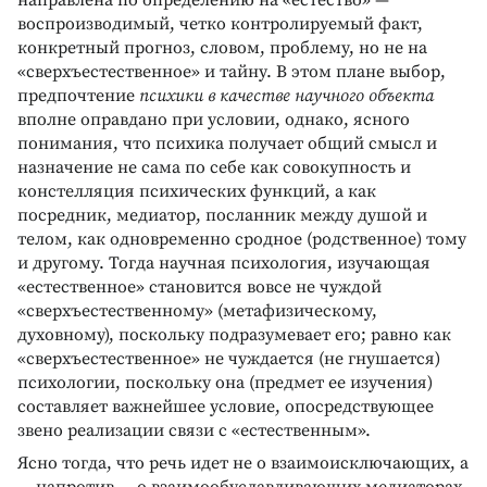
направлена по определению на «естество» —
воспроизводимый, четко контролируемый факт,
конкретный прогноз, словом, проблему, но не на
«сверхъестественное» и тайну. В этом плане выбор,
предпочтение
психики в качестве научного объекта
вполне оправдано при условии, однако, ясного
понимания, что психика получает общий смысл и
назначение не сама по себе как совокупность и
констелляция психических функций, а как
посредник, медиатор, посланник между душой и
телом, как одновременно сродное (родственное) тому
и другому. Тогда научная психология, изучающая
«естественное» становится вовсе не чуждой
«сверхъестественному» (метафизическому,
духовному), поскольку подразумевает его; равно как
«сверхъестественное» не чуждается (не гнушается)
психологии, поскольку она (предмет ее изучения)
составляет важнейшее условие, опосредствующее
звено реализации связи с «естественным».
Ясно тогда, что речь идет не о взаимоисключающих, а