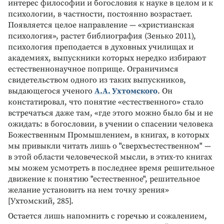
интерес философии и богословия к науке в целом и к
психологии, в частности, постоянно возрастает.
Появляется целое направление — «христианская
психология», растет библиография (Зенько 2011),
психология преподается в духовных училищах и
академиях, выпускники которых нередко избирают
естественнонаучное поприще. Ограничимся
свидетельством одного из таких выпускников,
выдающегося ученого
А.А. Ухтомского
. Он
констатировал, что понятие «естественного» стало
встречаться даже там, «где этого можно было бы и не
ожидать: в богословии, в учении о спасении человека
Божественным Промышлением, в книгах, в которых
мы привыкли читать лишь о "сверхъестественном" —
в этой области человеческой мысли, в этих-то книгах
мы можем усмотреть в последнее время решительное
движение к понятию "естественное", решительное
желание установить на нем точку зрения»
[Ухтомский, 285].
Остается лишь напомнить с горечью и сожалением,