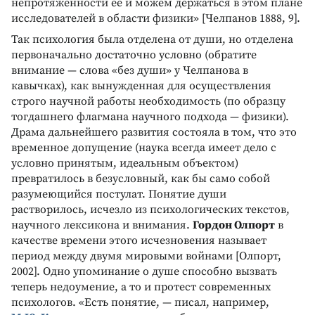
непротяженности ее и можем держаться в этом плане
исследователей в области физики» [Челпанов 1888, 9].
Так психология была отделена от души, но отделена
первоначально достаточно условно (обратите
внимание — слова «без души» у Челпанова в
кавычках), как вынужденная для осуществления
строго научной работы необходимость (по образцу
тогдашнего флагмана научного подхода — физики).
Драма дальнейшего развития состояла в том, что это
временное допущение (наука всегда имеет дело с
условно принятым, идеальным объектом)
превратилось в безусловный, как бы само собой
разумеющийся постулат. Понятие души
растворилось, исчезло из психологических текстов,
научного лексикона и внимания.
Гордон Олпорт
в
качестве времени этого исчезновения называет
период между двумя мировыми войнами [Олпорт,
2002]. Одно упоминание о душе способно вызвать
теперь недоумение, а то и протест современных
психологов. «Есть понятие, — писал, например,