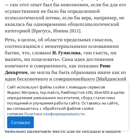
— сам этот опыт был бы невозможен, если бы для его
осуществления не было бы определенной
психологической почвы, если бы вера, например, не
являлась бы одновременно общепсихологической
категорией [Братусь, Инина 2011].
Речь, в целом, об области предельных смыслов,
соотносящихся с нематериальными основаниями
бытия, что, словами
Н. Гумилева
, «ни съесть, ни
выпить, ни поцеловать». Сама идея достижения
конечного и совершенного, как показано
Рене
Декартом
, не могла бы быть образована иначе как из
идеи бесконечного и совершеннейшего [Майданский
2003]. Вертикаль в этом плане — не только вектор
Сайт использует файлы cookie с помощью сервисов
личных усилий подъема, но и канал десантирования,
Яндекс Метрика, top.mail.ru, Рамблер/топ-100, SberADS в целях
определения уникального посетителя, сбора статистики
перевода вечного во вре́менное. Вспомним
Бориса
посещений и улучшения работы сайта. Оставаясь на сайте,
Пастернака
: «Ты вечности заложник у времени в
вы соглашаетесь с обработкой файлов cookie
плену» (это он о поэте, но — шире — о каждом из нас).
согласно
Политике конфиденциальности
.
Поэтому, обращая глаза вверх, о «сердце горе́» мы
Согласен
изнутри ищем вечности, предуготованной нам и
невольно размечаем место для ее посадки в нашем