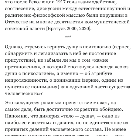
что после Революции 1917 года взаимодействие,
соотнесение, дискуссии между естественнонаучной и
религиозно-философской мыслью были порушены в
Отечестве на многие десятилетия коммунистической
советской власти [Братусь 2000, 2020].
***
Однако, стремясь вернуть душу в психологию (вернее,
обнаружить и легализовать в ней ее постоянное
присутствие), не забыли ли мы о том «камне
преткновения», о который споткнулся некогда «союз
души с психологией», а именно — об атрибуте
непротяженности, о понимании (вернее, одним из
пунктов ее понимания) как «духовной части существа
человеческого»?
Это кажущееся роковым препятствие может, на
самом деле, быть достаточно корректно обойдено.
Напомню, что димерия «тело — душа», — одно из
наиболее известных и давних, но не единственное из
принятых делений человеческого состава. Не менее
почтенна и значима тримерия «тело — душа — дух».