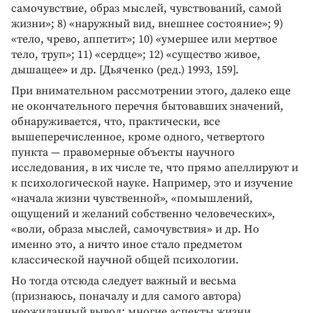
самочувствие, образ мыслей, чувствований, самой
жизни»; 8) «наружный вид, внешнее состояние»; 9)
«тело, чрево, аппетит»; 10) «умершее или мертвое
тело, труп»; 11) «сердце»; 12) «существо живое,
дышащее» и др. [Дьяченко (ред.) 1993, 159].
При внимательном рассмотрении этого, далеко еще
не окончательного перечня бытовавших значений,
обнаруживается, что, практически, все
вышеперечисленное, кроме одного, четвертого
пункта — правомерные объекты научного
исследования, в их числе те, что прямо апеллируют и
к психологической науке. Например, это и изучение
«начала жизни чувственной», «помышлений,
ощущений и желаний собственно человеческих»,
«воли, образа мыслей, самочувствия» и др. Но
именно это, а ничто иное стало предметом
классической научной общей психологии.
Но тогда отсюда следует важный и весьма
(признаюсь, поначалу и для самого автора)
неожиданный вывод: многие аспекты жизни