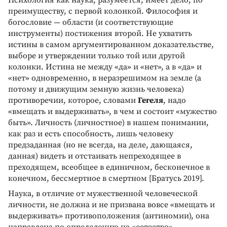
Психология как наука, разумеется, имеет дело, по
преимуществу, с первой колонкой. Философия и
богословие — области (и соответствующие
инструменты) постижения второй. Не ухватить
истины в самом аргументированном доказательстве,
выборе и утверждении только той или другой
колонки. Истина не между «да» и «нет», а в «да» и
«нет» одновременно, в неразрешимом на земле (а
потому и движущим земную жизнь человека)
противоречии, которое, словами
Гегеля
, надо
«вмещать и выдерживать», в чем и состоит «мужество
быть». Личность (личностное) в нашем понимании,
как раз и есть способность, лишь человеку
предзаданная (но не всегда, на деле, дающаяся,
данная) видеть и отстаивать непреходящее в
преходящем, всеобщее в единичном, бесконечное в
конечном, бессмертное в смертном [Братусь 2019].
Наука, в отличие от мужественной человеческой
личности, не должна и не призвана вовсе «вмещать и
выдерживать» противоположения (антиномии), она