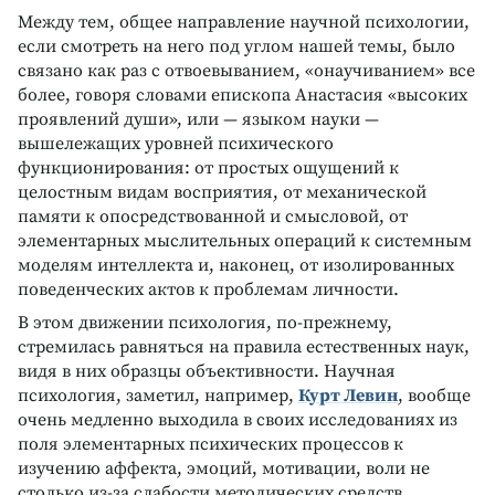
Между тем, общее направление научной психологии,
если смотреть на него под углом нашей темы, было
связано как раз с отвоевыванием, «онаучиванием» все
более, говоря словами епископа Анастасия «высоких
проявлений души», или — языком науки —
вышележащих уровней психического
функционирования: от простых ощущений к
целостным видам восприятия, от механической
памяти к опосредствованной и смысловой, от
элементарных мыслительных операций к системным
моделям интеллекта и, наконец, от изолированных
поведенческих актов к проблемам личности.
В этом движении психология, по-прежнему,
стремилась равняться на правила естественных наук,
видя в них образцы объективности. Научная
психология, заметил, например,
Курт Левин
, вообще
очень медленно выходила в своих исследованиях из
поля элементарных психических процессов к
изучению аффекта, эмоций, мотивации, воли не
столько из-за слабости методических средств,