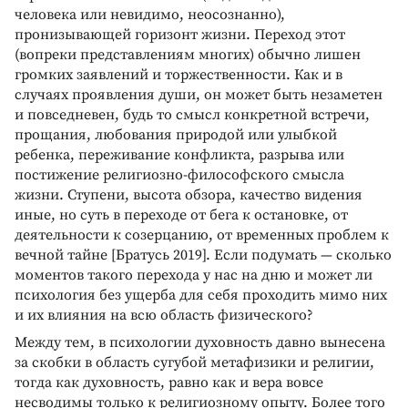
человека или невидимо, неосознанно),
пронизывающей горизонт жизни. Переход этот
(вопреки представлениям многих) обычно лишен
громких заявлений и торжественности. Как и в
случаях проявления души, он может быть незаметен
и повседневен, будь то смысл конкретной встречи,
прощания, любования природой или улыбкой
ребенка, переживание конфликта, разрыва или
постижение религиозно-философского смысла
жизни. Ступени, высота обзора, качество видения
иные, но суть в переходе от бега к остановке, от
деятельности к созерцанию, от временных проблем к
вечной тайне [Братусь 2019]. Если подумать — сколько
моментов такого перехода у нас на дню и может ли
психология без ущерба для себя проходить мимо них
и их влияния на всю область физического?
Между тем, в психологии духовность давно вынесена
за скобки в область сугубой метафизики и религии,
тогда как духовность, равно как и вера вовсе
несводимы только к религиозному опыту. Более того