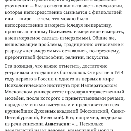
уточнении — была отнята лишь та часть психологии,
которая непосредственно смыкается с физиологией
или — шире — с тем, что можно было
непосредственно измерить (следуя императиву,
провозглашенному
Галилеем
: измеряемое измерить,
а неизмеряемое сделать измеряемым). Общие же,
вышележащие проблемы, традиционно относимые к
разряду «неизмеряемых» оставались, по-прежнему,
прерогативой философии, религии, искусства.
Эта позиция, что важно отметить, достаточно
устраивала и тогдашних богословов. Открытие в 1914
году первого в России и одного из первых в мире
Психологического института при Императорском
Московском университете предварял торжественный
молебен, после которого с приветственными речами,
наряду с учеными выступили и представители всех
крупнейших Духовных академий (Московской, Санкт-
Петербургской, Киевской). Вот, например, выдержка
из речи епископа
Анастасия
: «… Несколько
десятилетий назад человек, измеривший моря и