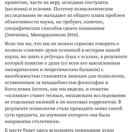
принятые, часто на веру, исходные постулаты
(аксиомы) и условия. Поэтому психологические
исследования не выпадают из общего плана проблем
объективности науки, но требуют, конечно,
специфических способов своего понимания
[Зинченко, Мамардашвили 2016].
Ясно так же, что мы не можем серьезно говорить о
полном «снятии» души психикой в истории нашей
науки, но лишь о
редукции души к психике
, в результате
которой понятие о душе (со всем его накопленным
эмпирическим и теоретическим багажом) с
неизбежностью становится лишним для психологии,
оставленным за ненадобностью философам и
богословам (потом, как мы видели, и понятие
«психики» станет тесным, мешающим исследованию
ее отдельных явлений и их мозговых коррелятов). В
результате психология стала проходить мимо самой
сути предмета, на изучение которого она была
направлена столетиями.
К месту будет здесь вспомнить понимание души