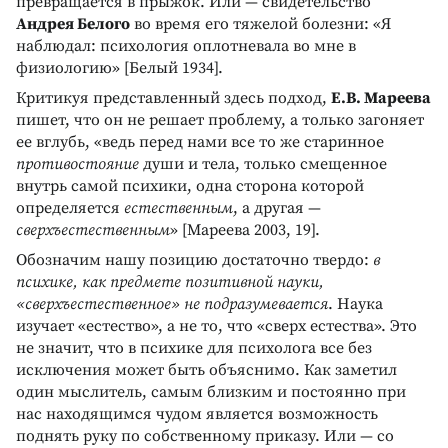
превращается в прыжок. Или — свидетельство
Андрея Белого
во время его тяжелой болезни: «Я
наблюдал: психология оплотневала во мне в
физиологию» [Белый 1934].
Критикуя представленный здесь подход,
Е.В. Мареева
пишет, что он не решает проблему, а только загоняет
ее вглубь, «ведь перед нами все то же старинное
противостояние
души и тела, только смещенное
внутрь самой психики, одна сторона которой
определяется
естественным
, а другая —
сверхъестественным
» [Мареева 2003, 19].
Обозначим нашу позицию достаточно твердо:
в
психике, как предмете позитивной науки,
«сверхъестественное» не подразумевается
. Наука
изучает «естество», а не то, что «сверх естества». Это
не значит, что в психике для психолога все без
исключения может быть объяснимо. Как заметил
один мыслитель, самым близким и постоянно при
нас находящимся чудом является возможность
поднять руку по собственному приказу. Или — со