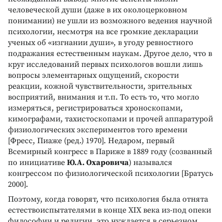
человеческой души (даже в их околоцерковном
понимании) не ушли из возможного ведения научной
психологии, несмотря на все громкие декларации
ученых об «изгнании души», в угоду ревностного
подражания естественным наукам. Другое дело, что в
круг исследований первых психологов вошли лишь
вопросы элементарных ощущений, скорости
реакции, кожной чувствительности, зрительных
восприятий, внимания и т.п. То есть то, что могло
измеряться, регистрироваться хроноскопами,
кимографами, тахистоскопами и прочей аппаратурой
физиологических экспериментов того времени
[Фресс, Пиаже (ред.) 1970]. Недаром, первый
Всемирный конгресс в Париже в 1889 году (созванный
по инициативе
Ю.А. Охаровича
) назывался
конгрессом по физиологической психологии [Братусь
2000].
Поэтому, когда говорят, что психология была отнята
естествоиспытателями в конце XIX века из-под опеки
философии и религии, это нуждается в серьезном