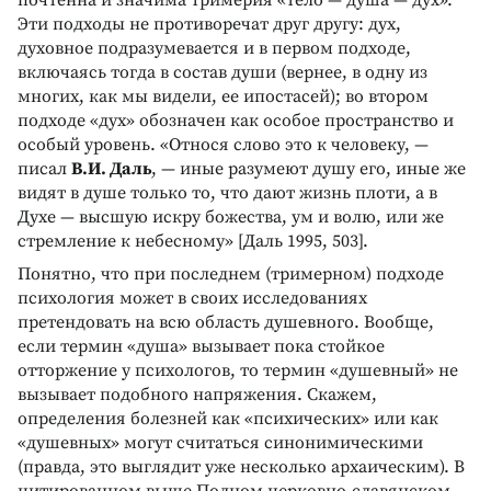
Эти подходы не противоречат друг другу: дух,
духовное подразумевается и в первом подходе,
включаясь тогда в состав души (вернее, в одну из
многих, как мы видели, ее ипостасей); во втором
подходе «дух» обозначен как особое пространство и
особый уровень. «Относя слово это к человеку, —
писал
В.И. Даль
, — иные разумеют душу его, иные же
видят в душе только то, что дают жизнь плоти, а в
Духе — высшую искру божества, ум и волю, или же
стремление к небесному» [Даль 1995, 503].
Понятно, что при последнем (тримерном) подходе
психология может в своих исследованиях
претендовать на всю область душевного. Вообще,
если термин «душа» вызывает пока стойкое
отторжение у психологов, то термин «душевный» не
вызывает подобного напряжения. Скажем,
определения болезней как «психических» или как
«душевных» могут считаться синонимическими
(правда, это выглядит уже несколько архаическим). В
цитированном выше Полном церковно-славянском