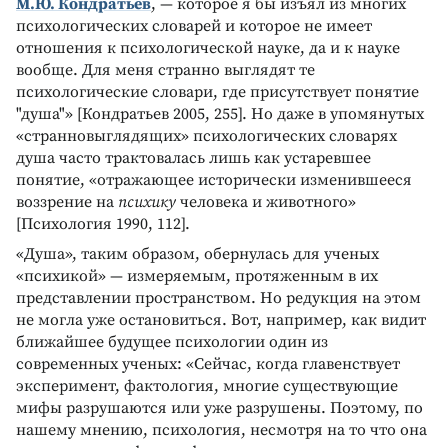
М.Ю. Кондратьев
, — которое я бы изъял из многих
психологических словарей и которое не имеет
отношения к психологической науке, да и к науке
вообще. Для меня странно выглядят те
психологические словари, где присутствует понятие
"душа"» [Кондратьев 2005, 255]. Но даже в упомянутых
«странновыглядящих» психологических словарях
душа часто трактовалась лишь как устаревшее
понятие, «отражающее исторически изменившееся
воззрение на
психику
человека и животного»
[Психология 1990, 112].
«Душа», таким образом, обернулась для ученых
«психикой» — измеряемым, протяженным в их
представлении пространством. Но редукция на этом
не могла уже остановиться. Вот, например, как видит
ближайшее будущее психологии один из
современных ученых: «Сейчас, когда главенствует
эксперимент, фактология, многие существующие
мифы разрушаются или уже разрушены. Поэтому, по
нашему мнению, психология, несмотря на то что она