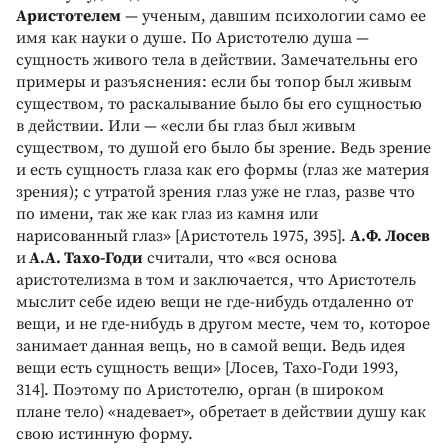
Аристотелем
— ученым, давшим психологии само ее
имя как науки о душе. По Аристотелю душа —
сущность живого тела в действии. Замечательны его
примеры и разъяснения: если бы топор был живым
существом, то раскалывание было бы его сущностью
в действии. Или — «если бы глаз был живым
существом, то душой его было бы зрение. Ведь зрение
и есть сущность глаза как его формы (глаз же материя
зрения); с утратой зрения глаз уже не глаз, разве что
по имени, так же как глаз из камня или
нарисованный глаз» [Аристотель 1975, 395].
А.Ф. Лосев
и
А.А. Тахо-Годи
считали, что «вся основа
аристотелизма в том и заключается, что Аристотель
мыслит себе идею вещи не где-нибудь отдаленно от
вещи, и не где-нибудь в другом месте, чем то, которое
занимает данная вещь, но в самой вещи. Ведь идея
вещи есть сущность вещи» [Лосев, Тахо-Годи 1993,
314]. Поэтому по Аристотелю, орган (в широком
плане тело) «надевает», обретает в действии душу как
свою истинную форму.