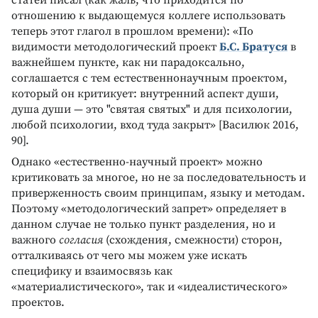
статей писал (как жаль, что приходится по
отношению к выдающемуся коллеге использовать
теперь этот глагол в прошлом времени): «По
видимости методологический проект
Б.С. Братуся
в
важнейшем пункте, как ни парадоксально,
соглашается с тем естественнонаучным проектом,
который он критикует: внутренний аспект души,
душа души — это "святая святых" и для психологии,
любой психологии, вход туда закрыт» [Василюк 2016,
90].
Однако «естественно-научный проект» можно
критиковать за многое, но не за последовательность и
приверженность своим принципам, языку и методам.
Поэтому «методологический запрет» определяет в
данном случае не только пункт разделения, но и
важного
согласия
(схождения, смежности) сторон,
отталкиваясь от чего мы можем уже искать
специфику и взаимосвязь как
«материалистического», так и «идеалистического»
проектов.