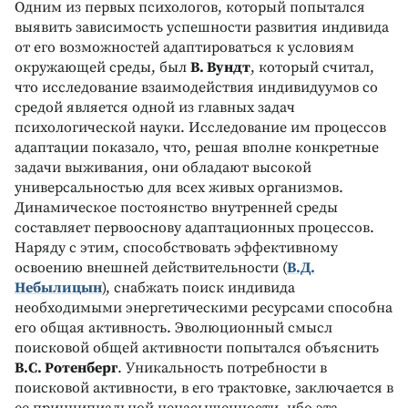
Одним из первых психологов, который попытался
выявить зависимость успешности развития индивида
от его возможностей адаптироваться к условиям
окружающей среды, был
B. Bундт
, который считал,
что исследование взаимодействия индивидуумов со
средой является одной из главных задач
психологической науки. Исследование им процессов
адаптации показало, что, решая вполне конкретные
задачи выживания, они обладают высокой
универсальностью для всех живых организмов.
Динамическое постоянство внутренней среды
составляет первооснову адаптационных процессов.
Наряду с этим, способствовать эффективному
освоению внешней действительности (
B.Д.
Небылицын
), снабжать поиск индивида
необходимыми энергетическими ресурсами способна
его общая активность. Эволюционный смысл
поисковой общей активности попытался объяснить
B.С. Ротенберг
. Уникальность потребности в
поисковой активности, в его трактовке, заключается в
ее принципиальной ненасыщенности, ибо эта