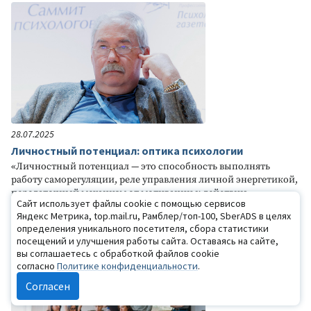
28.07.2025
Личностный потенциал: оптика психологии
«Личностный потенциал — это способность выполнять
работу саморегуляции, реле управления личной энергетикой,
передаточный механизм от мотивации к действию,
Сайт использует файлы cookie с помощью сервисов
механизм, позволяющий нам считаться с реальностью, но не
Яндекс Метрика, top.mail.ru, Рамблер/топ-100, SberADS в целях
подчиняться ей».
определения уникального посетителя, сбора статистики
посещений и улучшения работы сайта. Оставаясь на сайте,
вы соглашаетесь с обработкой файлов cookie
согласно
Политике конфиденциальности
.
Согласен