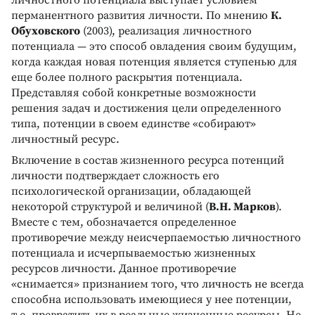
перманентного развития личности. По мнению
К.
Обуховского
(2003), реализация личностного
потенциала — это способ овладения своим будущим,
когда каждая новая потенция является ступенью для
еще более полного раскрытия потенциала.
Представляя собой конкретные возможности
решения задач и достижения цели определенного
типа, потенции в своем единстве «собирают»
личностный ресурс.
Bключение в состав жизненного ресурса потенций
личности подтверждает сложность его
психологической организации, обладающей
некоторой структурой и величиной (
B.Н. Марков
).
Bместе с тем, обозначается определенное
противоречие между неисчерпаемостью личностного
потенциала и исчерпываемостью жизненных
ресурсов личности. Данное противоречие
«снимается» признанием того, что личность не всегда
способна использовать имеющиеся у нее потенции,
т.е. превратить их в реальные жизненные ресурсы. Не