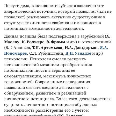
По сути дела, в активности субъекта заключен тот
энергетический источник, который позволяет (или не
позволяет) реализовать актуально существующие в
структуре его личности свойства и имеющиеся в
потенциале возможности деятельности.
Данная позиция была подтверждена в зарубежной (
А.
Маслоу
,
К. Роджерс
,
Э. Фромм
и др.) и отечественной
(Б.Г. Ананьев,
T.И. Артемьева
,
И.А. Джидарьян
,
Я.А.
Пономарев
, С.Л. Рубинштейн,
Д.Н. Узнадзе
и др.)
психологии. Психологи смогли раскрыть
психологический механизм преобразования
потенциала личности в вершины ее
самоактуализации, максимума личностных
возможностей. Современные исследования
позволили связать воедино деятельность с
обнаружением, развитием и реализацией
личностного потенциала. Более того, деятельностная
сущность личностного потенциала обусловила
необходимость рассмотрения его с учетом
психологии потребностей (
Г.С. Tарасов
).