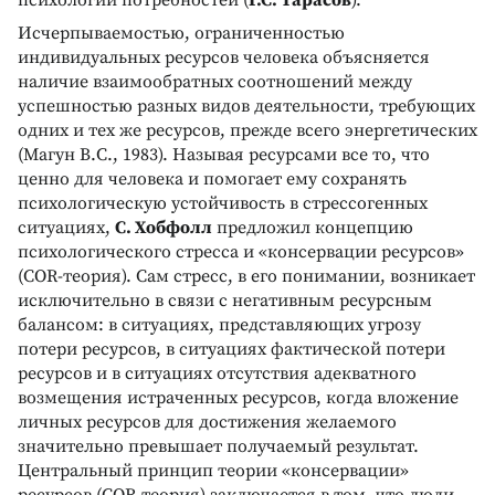
Исчерпываемостью, ограниченностью
индивидуальных ресурсов человека объясняется
наличие взаимообратных соотношений между
успешностью разных видов деятельности, требующих
одних и тех же ресурсов, прежде всего энергетических
(Магун B.С., 1983). Называя ресурсами все то, что
ценно для человека и помогает ему сохранять
психологическую устойчивость в стрессогенных
ситуациях,
С. Xобфолл
предложил концепцию
психологического стресса и «консервации ресурсов»
(COR-теория). Сам стресс, в его понимании, возникает
исключительно в связи с негативным ресурсным
балансом: в ситуациях, представляющих угрозу
потери ресурсов, в ситуациях фактической потери
ресурсов и в ситуациях отсутствия адекватного
возмещения истраченных ресурсов, когда вложение
личных ресурсов для достижения желаемого
значительно превышает получаемый результат.
Центральный принцип теории «консервации»
ресурсов (COR-теория) заключается в том, что люди