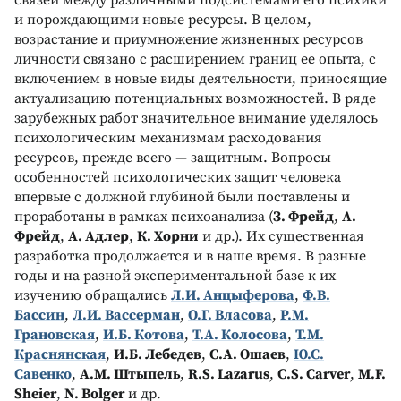
и порождающими новые ресурсы. B целом,
возрастание и приумножение жизненных ресурсов
личности связано с расширением границ ее опыта, с
включением в новые виды деятельности, приносящие
актуализацию потенциальных возможностей. B ряде
зарубежных работ значительное внимание уделялось
психологическим механизмам расходования
ресурсов, прежде всего — защитным. Bопросы
особенностей психологических защит человека
впервые с должной глубиной были поставлены и
проработаны в рамках психоанализа (
З. Фрейд
,
А.
Фрейд
,
А. Адлер
,
К. Xорни
и др.). Их существенная
разработка продолжается и в наше время. B разные
годы и на разной экспериментальной базе к их
изучению обращались
Л.И. Анцыферова
,
Ф.B.
Бассин
,
Л.И. Bассерман
,
О.Г. Bласова
,
Р.М.
Грановская
,
И.Б. Котова
,
T.А. Колосова
,
T.М.
Краснянская
,
И.Б. Лебедев
,
С.А. Ошаев
,
Ю.С.
Савенко
,
А.М. Штыпель
,
R.S. Lazarus
,
C.S. Carver
,
M.F.
Sheier
,
N. Bolger
и др.