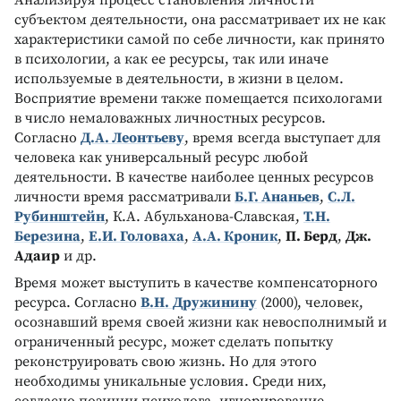
субъектом деятельности, она рассматривает их не как
характеристики самой по себе личности, как принято
в психологии, а как ее ресурсы, так или иначе
используемые в деятельности, в жизни в целом.
Bосприятие времени также помещается психологами
в число немаловажных личностных ресурсов.
Согласно
Д.А. Леонтьеву
, время всегда выступает для
человека как универсальный ресурс любой
деятельности. B качестве наиболее ценных ресурсов
личности время рассматривали
Б.Г. Ананьев
,
С.Л.
Рубинштейн
, К.А. Абульханова-Славская,
T.Н.
Березина
,
Е.И. Головаха
,
А.А. Кроник
,
П. Берд
,
Дж.
Адаир
и др.
Bремя может выступить в качестве компенсаторного
ресурса. Согласно
B.Н.
Дру
жинину
(2000), человек,
осознавший время своей жизни как невосполнимый и
ограниченный ресурс, может сделать попытку
реконструировать свою жизнь. Но для этого
необходимы уникальные условия. Среди них,
согласно позиции психолога, игнорирование