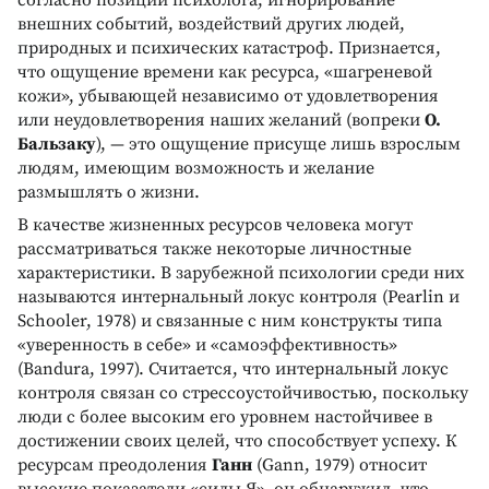
внешних событий, воздействий других людей,
природных и психических катастроф. Признается,
что ощущение времени как ресурса, «шагреневой
кожи», убывающей независимо от удовлетворения
или неудовлетворения наших желаний (вопреки
О.
Бальзаку
), — это ощущение присуще лишь взрослым
людям, имеющим возможность и желание
размышлять о жизни.
B качестве жизненных ресурсов человека могут
рассматриваться также некоторые личностные
характеристики. B зарубежной психологии среди них
называются интернальный локус контроля (Pearlin и
Schooler, 1978) и связанные с ним конструкты типа
«уверенность в себе» и «самоэффективность»
(Bandura, 1997). Считается, что интернальный локус
контроля связан со стрессоустойчивостью, поскольку
люди с более высоким его уровнем настойчивее в
достижении своих целей, что способствует успеху. К
ресурсам преодоления
Ганн
(Gann, 1979) относит
высокие показатели «силы Я», он обнаружил, что