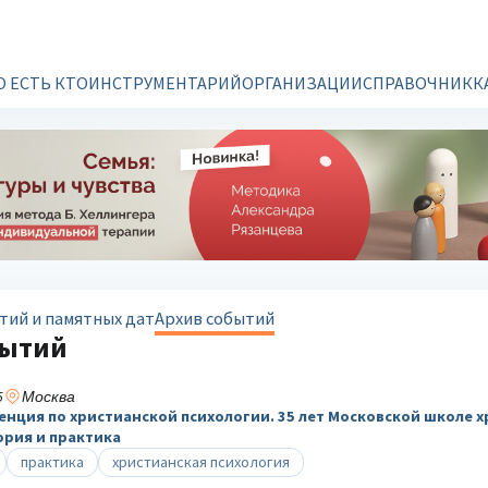
О ЕСТЬ КТО
ИНСТРУМЕНТАРИЙ
ОРГАНИЗАЦИИ
СПРАВОЧНИК
К
тий и памятных дат
Архив событий
бытий
5
Москва
нция по христианской психологии. 35 лет Московской школе 
ория и практика
практика
христианская психология