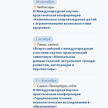
29 сентября
Чебоксары
ХΙ Международная научно-
практическая конференция
«Комплексное сопровождение детей
с ограниченными возможностями
здоровья»
1 октября
Тверь, заочно
I Всероссийский с международным
участием научно-практический
симпозиум «Ювенальная
девиантология: актуальные тренды
развития, интеграции и
перспективы»
7 — 8 октября
Санкт-Петербург, online
IX Международная научно-
практическая конференция
«Герценовские чтения:
психологические исследования в
образовании»