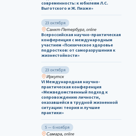
современность: к юбилеям Л.С.
Выготского и Ж. Пиаже»
23 октября
Санкт-Петербург, online
Всероссийская научно-практическая
конференция с международным
участием «Психическое здоровье
подростков: от саморазрушения к
жизнестойкости»
23 октября
Иркутск
VI Международная научно-
практическая конференция
«Межведомственный подход к
сопровождению личности,
оказавшейся в трудной жизненной
ситуации: теория и лучшие
практики»
5 — 6 ноября
Самара, online