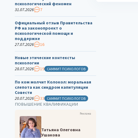
психологический феномен
31.07.2026
7
Официальный отзыв Правительства
РФ на законопроект о
психологической помощи и
поддержке
27.07.2026
16
Новые этические контексты
психологии
28.07.2026
19
САММИТ ПСИХОЛОГОВ
По ком молчит Колокол: моральная
слепота как синдром капитуляции
Совести
20.07.2026
33
САММИТ ПСИХОЛОГОВ
ПОВЫШЕНИЕ КВАЛИФИКАЦИИ
Реклама
Татьяна Олеговна
Ушакова