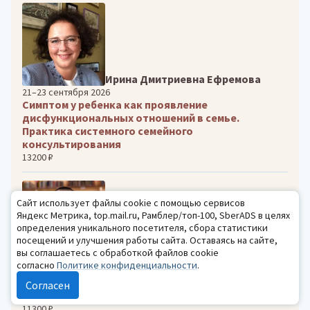
Ирина Дмитриевна Ефремова
21–23 сентября 2026
Симптом у ребенка как проявление
дисфункциональных отношений в семье.
Практика системного семейного
консультирования
13200 ₽
Сайт использует файлы cookie с помощью сервисов
Яндекс Метрика, top.mail.ru, Рамблер/топ-100, SberADS в целях
определения уникального посетителя, сбора статистики
посещений и улучшения работы сайта. Оставаясь на сайте,
вы соглашаетесь с обработкой файлов cookie
Александр Олегович Орлов
согласно
Политике конфиденциальности
.
14–17 сентября 2026
Улучшаем отношения с ребенком за 4 недели:
Согласен
пошаговое руководство для взрослых
11300 ₽