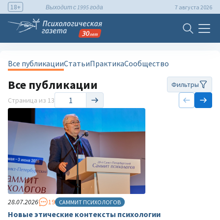
18+
Выходит с 1995 года
7 августа 2026
Все публикации
Статьи
Практика
Сообщество
Все публикации
Фильтры
Страница
из 13
28.07.2026
19
САММИТ ПСИХОЛОГОВ
Новые этические контексты психологии