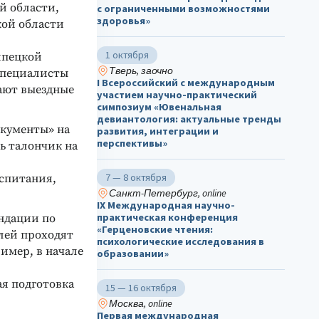
й области,
с ограниченными возможностями
здоровья»
кой области
1 октября
ипецкой
Тверь, заочно
Специалисты
I Всероссийский с международным
тают выездные
участием научно-практический
симпозиум «Ювенальная
девиантология: актуальные тренды
окументы» на
развития, интеграции и
перспективы»
ь талончик на
7 — 8 октября
оспитания,
Санкт-Петербург, online
IX Международная научно-
практическая конференция
ендации по
«Герценовские чтения:
лей проходят
психологические исследования в
имер, в начале
образовании»
ая подготовка
15 — 16 октября
Москва, online
Первая международная