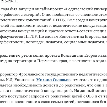
215-20-11.
1 года был запущен онлайн-проект «Родительский универ
го работает лекторий. Очно пообщаться со специалиста
хологических консультаций ПГГПУ. Был создан конструк
НКЦИОНАЛЬНОГО
ДИАГНОСТИКА ФУНКЦИОНАЛЬНОГО
БОТОСПОСОБНОСТИ
СОСТОЯНИЯ И РАБОТОСПОСОБНОСТИ
елей на психологические и педагогические консультации
ьта
Методика «ИДИКС»
ротоколы консультаций и краткие ответы-советы специа
ценка
Интегральная диагностика и
факультетов ПГГПУ. По словам Константина Егорова, дл
ости
коррекция профессионального
ефектологи, логопеды, педагоги, социальные педагоги,
стресса (методика А. Б. Леоновой)
Подробнее
равлением реализации проекта Константин Егоров назв
гад на территории Пермского края, в частности в отда
оректор Ярославского государственного педагогическо
им. К.Д. Ушинского
Михаил Соловьев
отметил, что одно
ляется необходимость донести до родителей, что они в
ся за психологической консультацией. На данный момент
сего поступают запросы от родителей детей с ОВЗ и от те
ять на воспитание в свою семью детей, оставшихся без