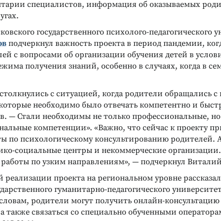
нтарии специалистов, информация об оказываемых род
угах.
ковского государственного психолого-педагогического 
ов
подчеркнул важность проекта в период пандемии, ког
ей с вопросами об организации обучения детей в услов
жима получения знаний, особенно в случаях, когда в сем
столкнулись с ситуацией, когда родители обращались 
 которые необходимо было отвечать компетентно и быст
в. — Стали необходимы не только профессиональные, но
альные компетенции». «Важно, что сейчас к проекту п
ты по психологическому консультированию родителей. 
ико-социальные центры и некоммерческие организации
 работы по узким направлениям», — подчеркнул Виталий
Реклама
Реклама
й реализации проекта на региональном уровне рассказал
ударственного гуманитарно-педагогического университе
о словам, родители могут получить онлайн-консультацию
u, а также связаться со специально обученными оператор