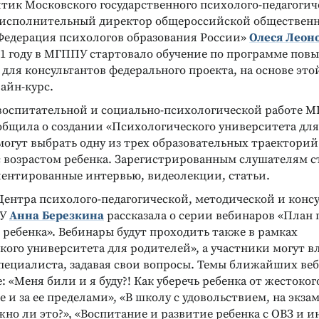
тик Московского государственного психолого-педагогич
 исполнительный директор общероссийской обществен
Федерация психологов образования России»
Олеся Леон
021 году в МГППУ стартовало обучение по программе по
для консультантов федерального проекта, на основе эт
айн-курс.
воспитательной и социально-психологической работе 
бщила о создании «Психологического университета для
огут выбрать одну из трех образовательных траекторий
с возрастом ребенка. Зарегистрированным слушателям с
ентированные интервью, видеолекции, статьи.
Центра психолого-педагогической, методической и конс
ПУ
Анна Березкина
рассказала о серии вебинаров «План 
 ребенка». Вебинары будут проходить также в рамках
ого университета для родителей», а участники могут вл
пециалиста, задавая свои вопросы. Темы ближайших ве
: «Меня били и я буду?! Как уберечь ребенка от жестоко
е и за ее пределами», «В школу с удовольствием, на экза
жно ли это?», «Воспитание и развитие ребенка с ОВЗ и 