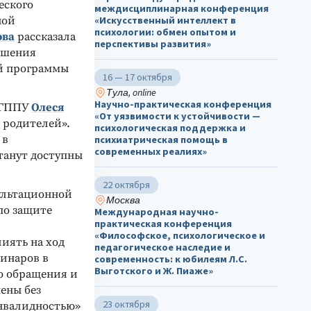
еского
междисциплинарная конференция
«Искусственный интеллект в
ной
психологии: обмен опытом и
ова
рассказала
перспективы развития»
вышения
ой программы
16 — 17 октября
Тула, online
Научно-практическая конференция
МГППУ
Олеся
«От уязвимости к устойчивости —
 родителей».
психологическая поддержка и
 в
психиатрическая помощь в
современных реалиях»
танут доступны
22 октября
ультационной
Москва
по защите
Международная научно-
практическая конференция
«Философское, психологическое и
иять на ход
педагогическое наследие и
бинаров в
современность: к юбилеям Л.С.
Выготского и Ж. Пиаже»
го обращения и
мены без
23 октября
инвалидностью»