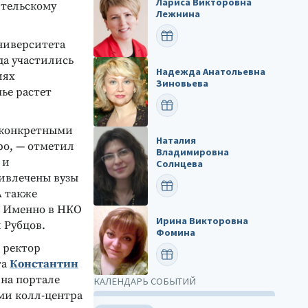
Лариса Викторовна
ительскому
Лежнина
ПОЗДРАВИТЬ
университета
да участились
Надежда Анатольевна
иях
Зиновьева
ье растет
ПОЗДРАВИТЬ
с конкретными
Наталия
ро, — отметил
Владимировна
 и
Солнцева
ривлечены вузы
ПОЗДРАВИТЬ
А также
. Именно в НКО
Ирина Викторовна
 Рубцов.
Фомина
 ректор
ПОЗДРАВИТЬ
та
Константин
 на портале
КАЛЕНДАРЬ СОБЫТИЙ
ами колл-центра