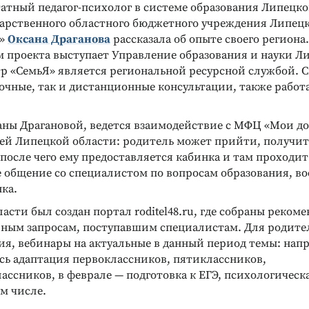
атный педагог-психолог в системе образования Липецко
дарственного областного бюджетного учреждения Липец
Я»
Оксана Драганова
рассказала об опыте своего региона.
 проекта выступает Управление образования и науки Л
тр «СемьЯ» является региональной ресурсной службой. 
 очные, так и дистанционные консультации, также рабо
аны Драгановой, ведется взаимодействие с МФЦ «Мои д
ей Липецкой области: родитель может прийти, получит
после чего ему предоставляется кабинка и там проходит
 общение со специалистом по вопросам образования, в
ка.
асти был создан портал roditel48.ru, где собраны реком
ным запросам, поступавшим специалистам. Для родите
я, вебинары на актуальные в данный период темы: напр
ась адаптация первоклассников, пятиклассников,
ссников, в феврале — подготовка к ЕГЭ, психологическ
м числе.