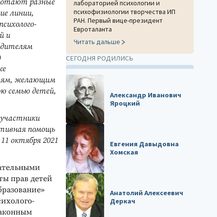
аботают разные
лабораторией психологии и
психофизиологии творчества ИП
ие линии,
РАН. Первый вице-президент
психолого-
Евроталанта
й и
Читать дальше
одителям
)
СЕГОДНЯ РОДИЛИСЬ
же
лям, желающим
ою семью детей,
Александр Иванович
Яроцкий
 участники
ативная помощь
11 октября 2021
Евгения Давыдовна
Хомская
вательными
ты прав детей
бразование»
Анатолий Алексеевич
сихолого-
Деркач
законным