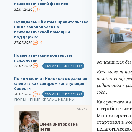
психологический феномен
31.07.2026
7
Официальный отзыв Правительства
РФ на законопроект о
психологической помощи и
поддержке
27.07.2026
16
Новые этические контексты
психологии
оставшихся без
28.07.2026
19
САММИТ ПСИХОЛОГОВ
Кто может полу
По ком молчит Колокол: моральная
онлайн-конфере
слепота как синдром капитуляции
родителям в ра
Совести
года.
20.07.2026
33
САММИТ ПСИХОЛОГОВ
ПОВЫШЕНИЕ КВАЛИФИКАЦИИ
Как рассказала
потребностями
Реклама
Министерства
стартовал в Ро
Елена Викторовна
педагогическа
Петш