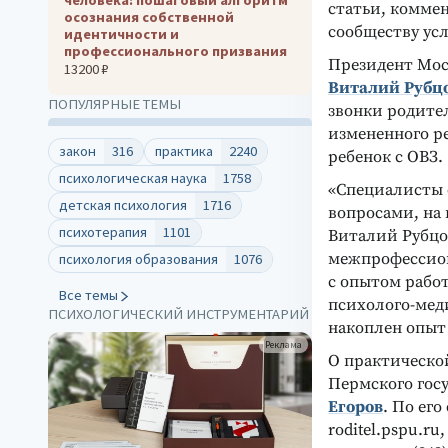
статьи, комме
осознания собственной
сообществу усл
идентичности и
профессионального призвания
Президент Мос
13200 ₽
Виталий Рубц
ПОПУЛЯРНЫЕ ТЕМЫ
звонки родител
измененного ре
закон
316
практика
2240
ребенок с ОВЗ.
психологическая наука
1758
«Специалисты 
детская психология
1716
вопросами, на
психотерапия
1101
Виталий Рубцо
межпрофессион
психология образования
1076
с опытом рабо
Все темы
психолого-мед
ПСИХОЛОГИЧЕСКИЙ ИНСТРУМЕНТАРИЙ
накоплен опыт
Реклама
О практическо
Пермского гос
Егоров
. По ег
roditel.pspu.r