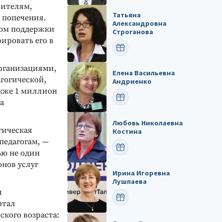
вителям,
Татьяна
 попечения.
Александровна
том поддержки
Строганова
ировать его в
ПОЗДРАВИТЬ
организациями,
Елена Васильевна
гогической,
Андриенко
кже 1 миллион
ПОЗДРАВИТЬ
а
Любовь Николаевна
гическая
Костина
педагогам, —
ПОЗДРАВИТЬ
ью не один
онов услуг
Ирина Игоревна
Лушпаева
я
ПОЗДРАВИТЬ
ртал
кого возраста: