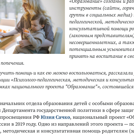
«Образование» созданы и р
инструменты (сайты, горяч
группы в социальных медиа) 
педагогической, методическо
консультативной помощи р
(законным представителям
несовершеннолетних, а так
потенциальным усыновите
принять на воспитание в св
 попечения.
чить помощь и как ею можно воспользоваться, рассказали
нции «Психолого-педагогическая, методическая и консульт
мках национального проекта "Образование"», состоявшейся 
 начальник отдела образования детей с особыми образо
 Департамента государственной политики в сфере защи
 просвещения РФ
Юлия Сачко
, национальный проект «О
ссии в 2019 году. Одно из направлений этого проекта — п
я, методическая и консультативная помощь родителям (