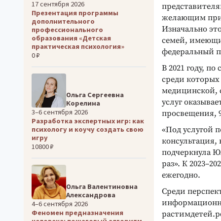
17 сентября 2026
представителя
Презентация программы
желающим прин
дополнительного
Изначально эт
профессионального
образования «Детская
семей, имеющих
практическая психология»
федеральный п
0 ₽
В 2021 году, п
среди которых
медицинской, 
Ольга Сергеевна
услуг оказыва
Корелина
3–6 сентября 2026
просвещения, 9
Разработка экспертных игр: как
психологу и коучу создать свою
«Под услугой п
игру
консультация, 
10800 ₽
подчеркнула Ю
раз». К 2023–2
ежегодно.
Ольга Валентиновна
Среди перспек
Александрова
информационно
4–6 сентября 2026
Феномен предназначения
растимдетей.р
человека: пошаговый алгоритм