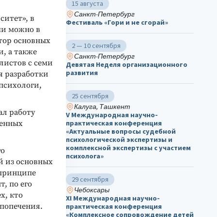
15 августа
Санкт-Петербург
ситет», в
Фестиваль «Гори и не сгорай»
ми можно в
тор основных
2 — 10 сентября
, а также
Санкт-Петербург
листов с семи
Девятая Неделя организационного
развития
я разработки
 психологи,
25 сентября
Калуга, Ташкент
ал работу
V Международная научно-
практическая конференция
ленных
«Актуальные вопросы судебной
психологической экспертизы и
комплексной экспертизы с участием
го
психолога»
й из основных
 принципе
29 сентября
, по его
Чебоксары
х, кто
ХΙ Международная научно-
 попечения.
практическая конференция
«Комплексное сопровождение детей