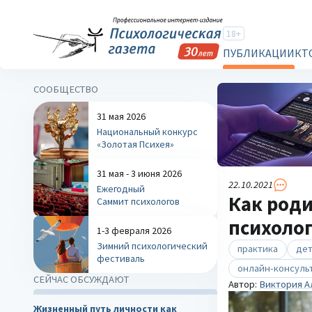
18+
ПУБЛИКАЦИИ
КТ
СООБЩЕСТВО
31 мая 2026
Национальный конкурс
«Золотая Психея»
31 мая - 3 июня 2026
22.10.2021
Ежегодный
Как род
Саммит психологов
психоло
1-3 февраля 2026
Зимний психологический
практика
дет
фестиваль
онлайн-консуль
СЕЙЧАС ОБСУЖДАЮТ
Автор:
Виктория А
Жизненный путь личности как