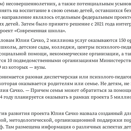
м) несовершеннолетних, а также потенциальным усыно
ять на воспитание в свою семью детей, оставшихся без
о направление являлось отдельным федеральным проек
 детей. Затем было принято решение с 2021 года интегр
роект «Современная школа».
о словам Юлии Сачко, 2 миллиона услуг оказываются 150 
 школы, детские сады, колледжи, центры психолого-педа
социальной помощи, некоммерческие организации, а та
ется 10 подведомственными организациями Министерств
 из которых — вузы.
онимается разовая диспетчерская или психолого-педаго
которая оказывается родителям или семье. Не детям, не 
лия Сачко. — Причем семья может обратиться за помощ
024 году планируется оказывать в рамках проекта 5 милли
тив развития проекта Юлия Сачко назвала созданный дл
й, методологической, организационной поддержки по
ф. Там размещена информация о различных аспектах детс