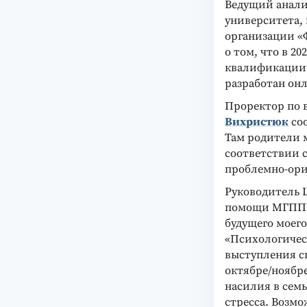
Ведущий анали
университета,
организации «
о том, что в 2
квалификации 
разработан онл
Проректор по 
Вихристюк
соо
Там родители м
соответствии 
проблемно-ори
Руководитель 
помощи МГП
будущего моего
«Психологическ
выступления с
октябре/ноябре
насилия в семь
стресса. Возмо