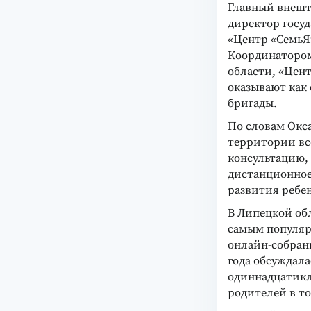
Главный внешт
директор госу
«Центр «Семь
Координатором
области, «Цен
оказывают как
бригады.
По словам Окс
территории вс
консультацию, 
дистанционное
развития ребен
В Липецкой обл
самым популяр
онлайн-собрани
года обсуждал
одиннадцатикла
родителей в то