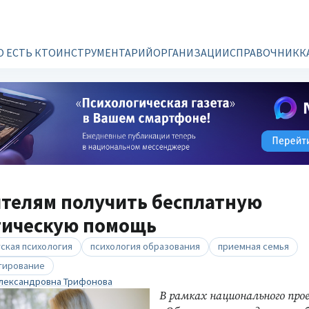
О ЕСТЬ КТО
ИНСТРУМЕНТАРИЙ
ОРГАНИЗАЦИИ
СПРАВОЧНИК
К
ителям получить бесплатную
гическую помощь
ская психология
психология образования
приемная семья
тирование
лександровна Трифонова
В рамках национального про