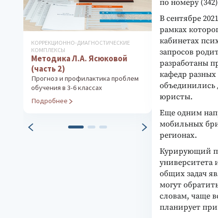
по номеру (342) 
В сентябре 202
рамках которо
кабинетах пси
КОРРЕКЦИОННО-ДИАГНОСТИЧЕСКИЕ
ДИАГНОСТИКА ФУ
КОМПЛЕКСЫ
СОСТОЯНИЯ И РА
запросов родит
Методика Л.А. Ясюковой
Тест Ландол
разработаны п
(часть 2)
Интегральная о
кафедр разных 
работоспособн
Прогноз и профилактика проблем
объединились д
обучения в 3-6 классах
Подробнее
юристы.
Подробнее
Еще одним нап
мобильных бри
регионах.
Курирующий пр
университета 
общих задач яв
могут обратить
словам, чаще в
планирует прин