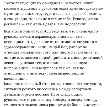
соответствующих их ожиданиям рапортов, ищут
козлов отпущения в руководителях административно-
муниципальных структур, в главных врачах больниц,
в ком угодно, только не в самих себе. Руководители
регионов — как жена Цезаря, вне подозрений.
Вся эта ситуация усугубляется тем, что очень часто
руководителями здравоохранения являются
неспециалисты, далекие от понимания ситуации в
здравоохранении. Если, не дай бог, рапорт не
отвечает ожиданиям того или иного начальника, то
они не стесняются порой прибегать к ненормативной
лексике, унижая тех, кто принес нежеланную
информацию. Они ведут себя так же, как по
отношению к ним ведут себя вышестоящие
начальники.
Каков же печальный итог складывающейся ситуации,
ситуации резкого диссонанса между рапортами-
фейками и реальностью? Итог следующий:
руководство страны снизу доверху и сверху донизу,
становится заложником рапортов-фейков. А доверие