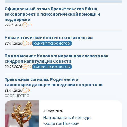
Официальный отзыв Правительства РФ на
законопроект о психологической помощи и
поддержке
27.07.2026
13
Новые этические контексты психологии
28.07.2026
18
САММИТ ПСИХОЛОГОВ
По ком молчит Колокол: моральная слепота как
синдром капитуляции Совести
20.07.2026
32
САММИТ ПСИХОЛОГОВ
Тревожные сигналы. Родителям о
самоповреждающем поведении подростков
21.07.2026
9
СООБЩЕСТВО
31 мая 2026
Национальный конкурс
«Золотая Психея»