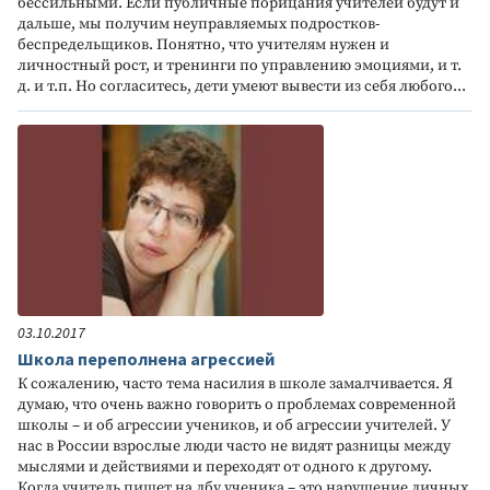
бессильными. Если публичные порицания учителей будут и
дальше, мы получим неуправляемых подростков-
беспредельщиков. Понятно, что учителям нужен и
личностный рост, и тренинги по управлению эмоциями, и т.
д. и т.п. Но согласитесь, дети умеют вывести из себя любого...
03.10.2017
Школа переполнена агрессией
К сожалению, часто тема насилия в школе замалчивается. Я
думаю, что очень важно говорить о проблемах современной
школы – и об агрессии учеников, и об агрессии учителей. У
нас в России взрослые люди часто не видят разницы между
мыслями и действиями и переходят от одного к другому.
Когда учитель пишет на лбу ученика – это нарушение личных