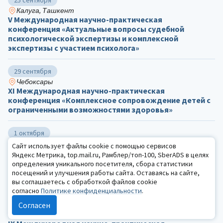
25 сентября
Калуга, Ташкент
V Международная научно-практическая
конференция «Актуальные вопросы судебной
психологической экспертизы и комплексной
экспертизы с участием психолога»
29 сентября
Чебоксары
ХΙ Международная научно-практическая
конференция «Комплексное сопровождение детей с
ограниченными возможностями здоровья»
1 октября
Тверь, заочно
Сайт использует файлы cookie с помощью сервисов
I Всероссийский с международным участием научно-
Яндекс Метрика, top.mail.ru, Рамблер/топ-100, SberADS в целях
практический симпозиум «Ювенальная
определения уникального посетителя, сбора статистики
девиантология: актуальные тренды развития,
посещений и улучшения работы сайта. Оставаясь на сайте,
интеграции и перспективы»
вы соглашаетесь с обработкой файлов cookie
согласно
Политике конфиденциальности
.
7 — 8 октября
Согласен
Санкт-Петербург, online