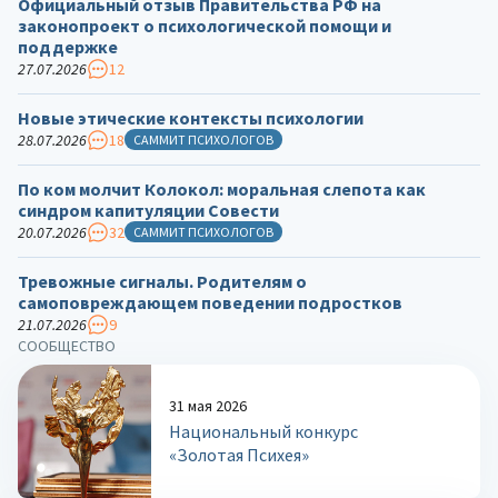
Официальный отзыв Правительства РФ на
законопроект о психологической помощи и
поддержке
27.07.2026
12
Новые этические контексты психологии
28.07.2026
18
САММИТ ПСИХОЛОГОВ
По ком молчит Колокол: моральная слепота как
синдром капитуляции Совести
20.07.2026
32
САММИТ ПСИХОЛОГОВ
Тревожные сигналы. Родителям о
самоповреждающем поведении подростков
21.07.2026
9
СООБЩЕСТВО
31 мая 2026
Национальный конкурс
«Золотая Психея»