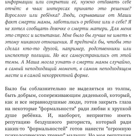
информации или сокрытии её, нужно отдавать себе
отчёт: в чьих интересах принято это решение?
Взрослого или ребёнка? Люди, скрывавшие от Маши
факт смерти мамы, заботились о ребёнке или о себе? Я
не хотел сообщать девочке о смерти матери. Для меня
это стресс и испытание. Мне было бы лучше не иметь к
этому никакого отношения. Я предпочёл бы, чтобы это
сделал кто-то другой, например, родственники или
инспектор полиции. Но все самоустранились от этой
темы. А Маша могла узнать о смерти мамы случайно,
в самый неподходящий момент, в самом неподходящем
месте и в самой некорректной форме.
Было бы соблазнительно не выделяться из толпы,
быть добрым, сопереживающим дяденькой, который,
как и все неравнодушные люди, готов закрыть глаза
на некоторые "формальности" ради любви к хрупкой
душе ребёнка. И, наоборот, неприятно иметь
репутацию бездушного ригориста, который ради
каких-то "формальностей" готов нанести "огромную
психологическую травму" малышу. Но моя репутация