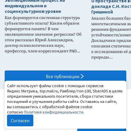
Эволюционный процесс на
О пространстве 
индивидуальном и
докладе С.Н. Кос
социокультурном уровне
Гришиной
Как формируется системная структура
Анализ больших баз
субъективного опыта? Каким образом
многотысячными вы
формируется память? В чем
решения фундамент
эволюционное значение регрессии? Об
устойчивости/изме
этом рассказал Юрий Александров,
Докладчики предлаг
доктор психологических наук,
описания статичных
профессор, член-корреспондент РАО…
к исследованию её
природы…
Все публикации
Сайт использует файлы cookie с помощью сервисов
Яндекс Метрика, top.mail.ru, Рамблер/топ-100, SberADS в целях
определения уникального посетителя, сбора статистики
Хотите получать подборку новых
посещений и улучшения работы сайта. Оставаясь на сайте,
материалов каждую неделю?
вы соглашаетесь с обработкой файлов cookie
согласно
Политике конфиденциальности
.
Оформите бесплатную подписку
Согласен
на «Психологическую газету»